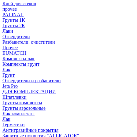
Клей для стекол
прочее
PALINAL
Грунты 1К
Грунты 2К
Лаки
Отвердители
Разбавители, очистители
Прочее
EUMATCH
Комплекты лак
Комплекты грунт
Лак
Грунт
Отвердители и разбавители
Jeta Pro
ДЛЯ КОМПЛЕКТАЦИИ
Шпатлевки
Грунты комплекты
Грунты аэрозольные
Лак комплекты
Лак
Герметики
Антигравийные покрытия
Защитные покрытия "ALLIGATOR"