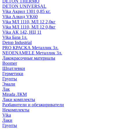
DETON THERMO
DETON UNIVERSAL
Vika Акрил 1301 0,85 кг.
Vika Алкид VK60
Vika МЛ 1110, МЛ 12 2,0кг
Vika МЛ 1110, МЛ 12 0,8кг
Vika АК 142, НЦ 11
Vika База 1л.
Detop Industrial
PRO КРАСКА Металлик 3л.
NEOENAMELE Металлик 3л.
Лакокрасочные материалы
Boomer
Шпатлевки
Герметики
Грунты
Эмали
Лак
Mirada ЛКМ
Лаки комплекты
Разбавители и обезжириватели
Некомплекты
Vika
Лаки
Грунты