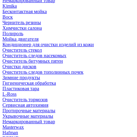
Немаркированный товар
Kimika
Бесконтактная мойка
Воск
Чернитель резины
Химчистки салона
Полироль
Мойка двигателя
Кондиционер для очистки изделий из кожи
Очиститель стекол
Очиститель следов насекомых
Очиститель битумных пятен
Очистки дисков
Очиститель следов тополинных почек
Зимние продукты
Гигиеническая обработка
Пластиковая тара
L-Ross
Очиститель тормозов
Сервисная автохимия
Протирочные материалы
Укрывочные материалы
Немаркированный товар
Masterwax
Hafman