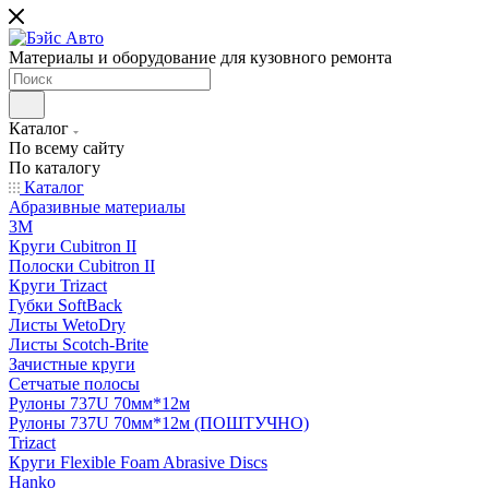
Материалы и оборудование для кузовного ремонта
Каталог
По всему сайту
По каталогу
Каталог
Абразивные материалы
3M
Круги Cubitron II
Полоски Cubitron II
Круги Trizact
Губки SoftBack
Листы WetoDry
Листы Scotch-Brite
Зачистные круги
Сетчатые полосы
Рулоны 737U 70мм*12м
Рулоны 737U 70мм*12м (ПОШТУЧНО)
Trizact
Круги Flexible Foam Abrasive Discs
Hanko