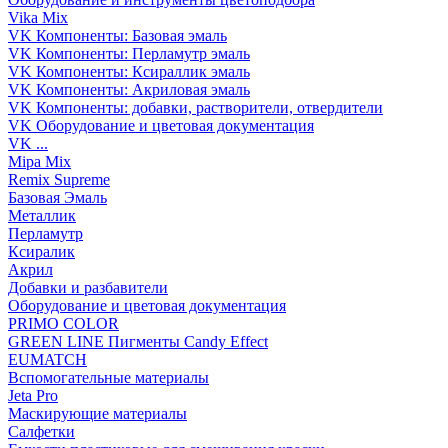
Vika Mix
VK Компоненты: Базовая эмаль
VK Компоненты: Перламутр эмаль
VK Компоненты: Ксираллик эмаль
VK Компоненты: Акриловая эмаль
VK Компоненты: добавки, растворители, отвердители
VK Оборудование и цветовая документация
VK ...
Mipa Mix
Remix Supreme
Базовая Эмаль
Металлик
Перламутр
Ксиралик
Акрил
Добавки и разбавители
Оборудование и цветовая документация
PRIMO COLOR
GREEN LINE Пигменты Candy Effect
EUMATCH
Вспомогательные материалы
Jeta Pro
Маскирующие материалы
Салфетки