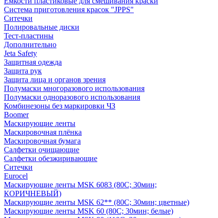
Емкости пластиковые для смешивания краски
Система приготовления красок "JPPS"
Ситечки
Полировальные диски
Тест-пластины
Дополнительно
Jeta Safety
Защитная одежда
Защита рук
Защита лица и органов зрения
Полумаски многоразового использования
Полумаски одноразового использования
Комбинезоны без маркировки ЧЗ
Boomer
Маскирующие ленты
Маскировочная плёнка
Маскировочная бумага
Салфетки очищающие
Салфетки обезжиривающие
Ситечки
Euroсel
Маскирующие ленты MSK 6083 (80С; 30мин;
КОРИЧНЕВЫЙ)
Маскирующие ленты MSK 62** (80С; 30мин; цветные)
Маскирующие ленты MSK 60 (80С; 30мин; белые)