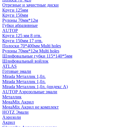
Отрезные и зачистные диски
Круги 125мм
Круги 150мм
Рулоны 70мм*12м
Губки абразивные
AUTOP
Круги 125 мм 8 отв.
Круги 150мм 17 отв.
Полоски 70*400мм Multi holes
Рулоны 70мм*12м Multi holes
Шлифовальные губки 115*140*5мм
Шлифовальный войлок
ATLAS
Готовые эмали
Mirada Металлик 1,0л.
Mirada Металлик 1,0л.
Mirada Металлик 1,0л. (индекс А)
AUTOP Аэрозольные эмали
Металлик
MegaMix Акрил
MegaMix Акрил не комплект
HOTZ Эмали
Аэрозоли
Акрил