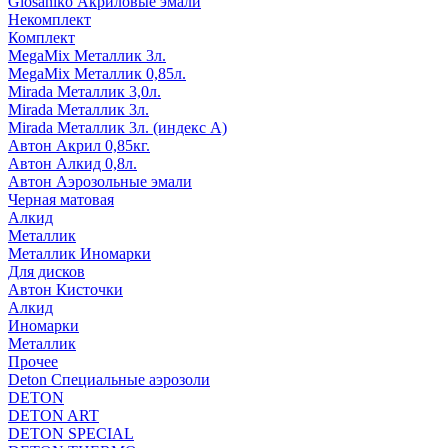
Glosaniko Акриловые эмали
Некомплект
Комплект
MegaMix Металлик 3л.
MegaMix Металлик 0,85л.
Mirada Металлик 3,0л.
Mirada Металлик 3л.
Mirada Металлик 3л. (индекс А)
Автон Акрил 0,85кг.
Автон Алкид 0,8л.
Автон Аэрозольные эмали
Черная матовая
Алкид
Металлик
Металлик Иномарки
Для дисков
Автон Кисточки
Алкид
Иномарки
Металлик
Прочее
Deton Специальные аэрозоли
DETON
DETON ART
DETON SPECIAL