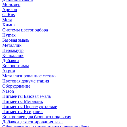
Мономер
Арикон
GaRus
Мета
Химик
Системы цветоподбора
Hymax
Базовая эмаль
Металлик
Перламутр
Ксираллик
Добавки
Колорстримы
Акрил
Металлизированное стекло
Цветовая документация
Оборудование
Nason
Пигменты Базовая эмаль
Пигменты Металлик
Пигменты Перламуртровые
Пигменты Ксиралик
Контроллер для базового покрытия
Добавки для тонирования лака
Оборудование и инструменты цветоподбора