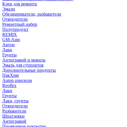
Клеи для ремонта
Эмали
Обезжириватели, разбавители
Отвердители
Ремонтный набор
Полупродукт
REMIX
GM-Auto
Автон
Лаки
Грунты
Антигравий и мовиль
Эмаль для суппортов
Дополнительные продукты
ПакХим
Autop аэрозоли
Reoflex
Лаки
Грунты
Лаки, грунты
Отвердители
Разбавители
Шпатлевки
Антигравий
Проявочное покрытие