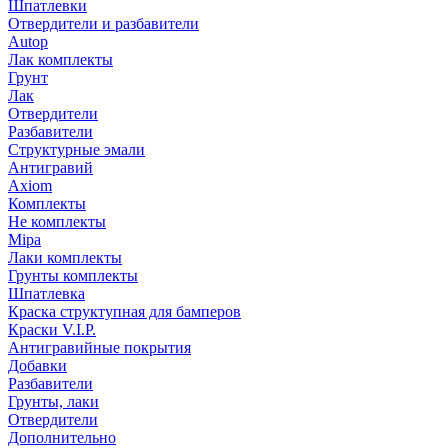
Шпатлевки
Отвердители и разбавители
Autop
Лак комплекты
Грунт
Лак
Отвердители
Разбавители
Структурные эмали
Антигравий
Axiom
Комплекты
Не комплекты
Mipa
Лаки комплекты
Грунты комплекты
Шпатлевка
Краска структупная для бамперов
Краски V.I.P.
Антигравийные покрытия
Добавки
Разбавители
Грунты, лаки
Отвердители
Дополнительно