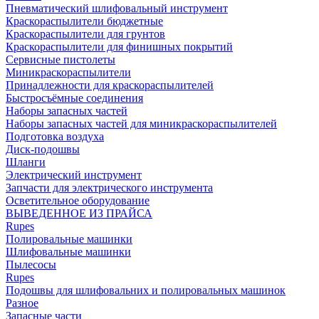
Пневматический шлифовальный инструмент
Краскораспылители бюджетные
Краскораспылители для грунтов
Краскораспылители для финишных покрытий
Сервисные пистолеты
Миникраскораспылители
Принадлежности для краскораспылителей
Быстросъёмные соединения
Наборы запасных частей
Наборы запасных частей для миникраскораспылителей
Подготовка воздуха
Диск-подошвы
Шланги
Электрический инструмент
Запчасти для электрического инструмента
Осветительное оборудование
ВЫВЕДЕННОЕ ИЗ ПРАЙСА
Rupes
Полировальные машинки
Шлифовальные машинки
Пылесосы
Rupes
Подошвы для шлифовальних и полировальных машинок
Разное
Запасные части