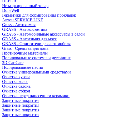
DEPUR
Не маркированный товар
DoneWell
Герметики для формирования прокладок
Автон SERVICE LINE
Grass - Автохимия
GRASS - Автокосметика
GRASS - Автомобильные аксессуары в салон
GRASS - Автохимия для моек
GRASS - Очистители для автомобиля
Grass - Средства для дома
Протирочные материалы
Полировальные системы и детейлинг
3D Car Care
Полировальные пасты
Очистка универсальными средствами
Очистка кузова
Очистка колес
Очистка салона
Очистка стёкол
Очистка перед нанесением керамики
Защитные покрытия
Защитные покрытия
Защитные покрытия
Защитные покрытия