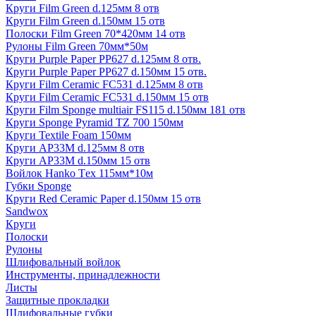
Круги Film Green d.125мм 8 отв
Круги Film Green d.150мм 15 отв
Полоски Film Green 70*420мм 14 отв
Рулоны Film Green 70мм*50м
Круги Purple Paper PP627 d.125мм 8 отв.
Круги Purple Paper PP627 d.150мм 15 отв.
Круги Film Ceramic FC531 d.125мм 8 отв
Круги Film Ceramic FC531 d.150мм 15 отв
Круги Film Sponge multiair FS115 d.150мм 181 отв
Круги Sponge Pyramid TZ 700 150мм
Круги Textile Foam 150мм
Круги AP33M d.125мм 8 отв
Круги AP33M d.150мм 15 отв
Войлок Hanko Tех 115мм*10м
Губки Sponge
Круги Red Ceramic Paper d.150мм 15 отв
Sandwox
Круги
Полоски
Рулоны
Шлифовальный войлок
Инструменты, принадлежности
Листы
Защитные прокладки
Шлифовальные губки