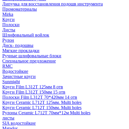
Липучка для восстановления подошв инструмента
Промоматериалы
Mirka
Круги
Полоски
Листы
Шлифовальный войлок
Рулон
Диск- подошвы
Мягкие прокладки
Ручные шлифовальные блоки
Специальное предложение
RMC
Водостойкие
Зачистные круги
Sunmight
Круги Film L312T 125мм 8 отв
Круги Film L312T 150мм 15 отв
Полоски Film L312T 70*420мм 14 отв
Круги Ceramic L712T 125мм. Multi holes
Круги Ceramic L712T 150мм. Multi holes
Рулоны Ceramic L712T 70мм*12м Multi holes
листы
SIA водостойкие
Matador