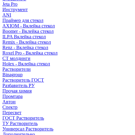
Jeta Pro
Инструмент
ANI
Праймер для стекол
AXIOM - Вклейка стекол
Boomer - Вклейка стекол
ILPA Вклейка стекол
Remix - Вклейка стекол
Renz - Вклейка стекол
Roxel Pro - Вклейка стекол
СТ молдинги
Holex - Вклейка стекол
Растворители
Binagroup
Растворитель ГОСТ
Разбавитель РУ
Прочая химия
Промтара
Автон
Спектр
Пересвет
ГОСТ Растворитель
ТУ Растворитель
Универсал Растворитель
Дополнительно