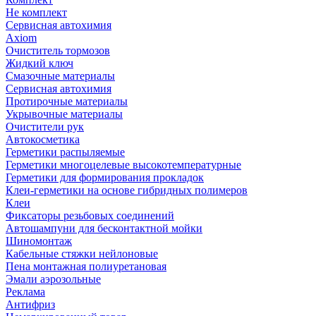
Не комплект
Сервисная автохимия
Axiom
Очиститель тормозов
Жидкий ключ
Смазочные материалы
Сервисная автохимия
Протирочные материалы
Укрывочные материалы
Очистители рук
Автокосметика
Герметики распыляемые
Герметики многоцелевые высокотемпературные
Герметики для формирования прокладок
Клеи-герметики на основе гибридных полимеров
Клеи
Фиксаторы резьбовых соединений
Автошампуни для бесконтактной мойки
Шиномонтаж
Кабельные стяжки нейлоновые
Пена монтажная полиуретановая
Эмали аэрозольные
Реклама
Антифриз