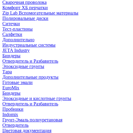
Сварочная проволока
Комфорт ХБ перчатки
Zip Lab Вспомогательные материалы
Полировальные диски
Ситечки
Тест-пластины
Салфетки
Дополнительно
Индустриальные системы
JETA Industry
Биндеры
Отвердитель и Разбавитель
Эпоксидные грунты
Тара
Дополнительные продукты
Готовые эмали
EuroMix
Биндеры
Эпоксидные и кислотные грунты
Отвердитель и Разбавитель
Пробники
Indomix
Грунт-Эмаль полиуретановая
Отвердитель
Цветовая документация