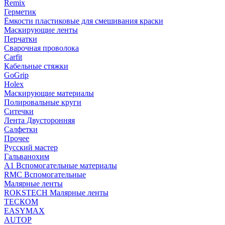
Remix
Герметик
Ёмкости пластиковые для смешивания краски
Маскирующие ленты
Перчатки
Сварочная проволока
Carfit
Кабельные стяжки
GoGrip
Holex
Маскирующие материалы
Полировальные круги
Ситечки
Лента Двусторонняя
Салфетки
Прочее
Русский мастер
Гальванохим
А1 Вспомогательные материалы
RMC Вспомогательные
Малярные ленты
ROKSTECH Малярные ленты
ТЕСКОМ
EASYMAX
AUTOP