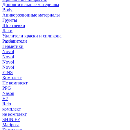
Дополнительные материалы
Body
Аникорозионные материалы
Грунты
Шпатлевки
Лаки
Удалители краски и силикона
Разбавители
Герметики
Novol
Novol
Novol
Novol
EINS
Комплект
Не комплект
PPG
Nason
H7
Relo
комплект
не комплект
SHIN EZ
Mariposa
Комплект