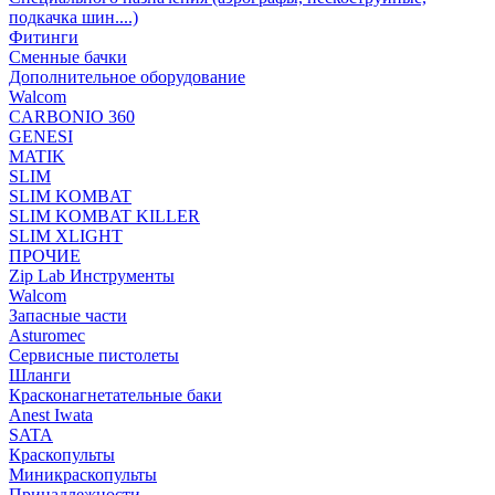
подкачка шин....)
Фитинги
Сменные бачки
Дополнительное оборудование
Walcom
CARBONIO 360
GENESI
MATIK
SLIM
SLIM KOMBAT
SLIM KOMBAT KILLER
SLIM XLIGHT
ПРОЧИЕ
Zip Lab Инструменты
Walсom
Запасные части
Asturomec
Сервисные пистолеты
Шланги
Красконагнетательные баки
Anest Iwata
SATA
Краскопульты
Миникраскопульты
Принадлежности