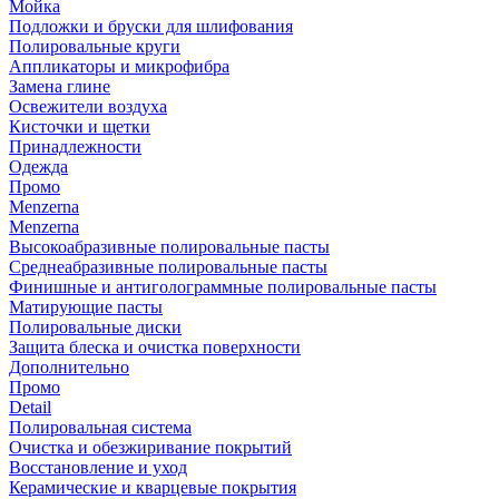
Мойка
Подложки и бруски для шлифования
Полировальные круги
Аппликаторы и микрофибра
Замена глине
Освежители воздуха
Кисточки и щетки
Принадлежности
Одежда
Промо
Menzerna
Menzerna
Высокоабразивные полировальные пасты
Среднеабразивные полировальные пасты
Финишные и антиголограммные полировальные пасты
Матирующие пасты
Полировальные диски
Защита блеска и очистка поверхности
Дополнительно
Промо
Detail
Полировальная система
Очистка и обезжиривание покрытий
Восстановление и уход
Керамические и кварцевые покрытия