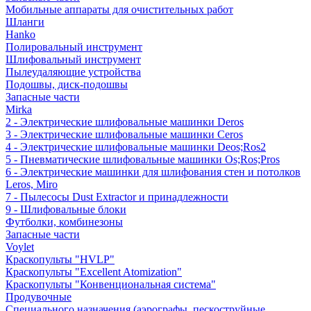
Мобильные аппараты для очистительных работ
Шланги
Hanko
Полировальный инструмент
Шлифовальный инструмент
Пылеудаляющие устройства
Подошвы, диск-подошвы
Запасные части
Mirka
2 - Электрические шлифовальные машинки Deros
3 - Электрические шлифовальные машинки Ceros
4 - Электрические шлифовальные машинки Deos;Ros2
5 - Пневматические шлифовальные машинки Os;Ros;Pros
6 - Электрические машинки для шлифования стен и потолков
Leros, Miro
7 - Пылесосы Dust Extractor и принадлежности
9 - Шлифовальные блоки
Футболки, комбинезоны
Запасные части
Voylet
Краскопульты "HVLP"
Краскопульты "Excellent Atomization"
Краскопульты "Конвенциональная система"
Продувочные
Специального назначения (аэрографы, пескоструйные,