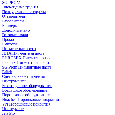
SG PROM
Эпоксидные грунты
Полиуретановые грунты
Отвердители
Разбавители
Биндеры
Дополнительно
Готовые эмали
Промо
Ёмкости
Пигментные пасты
JETA Пигментная паста
EUROMIX Пигментная паста
Indomix Пигментная паста
SG Prom Пигментные паста
Palizh
Специальные пигменты
Инструменты
Безвоздушное оборудование
Воздушное оборудование
Порошковое оборудование
Huachen Порошковые покрытия
VN Порошковые покрытия
Инструмент
Jeta Pro