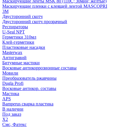
Маскирующие ленты MSK 80 (110С; 30мин; желтые)
Маскирующие пленки с клеящей лентой MASCOPRI
3M
Двусторонний скотч
Двусторонний скотч прозрачный
Респираторы
U-Seal NPT
Герметики 310мл
Клей-герметики
Пластиковые насадки
Masterwax
Антигравий
Битумные мастики
Восковые антикоррозионные составы
Мовили
Преобразователь ржавчины
Dugla Profi
Восковые антикор. составы
Мастика
APS
Bamperus сварка пластика
В наличии
Под заказ
X2
Смс, Фатекс