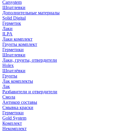
Carsystem
Шпатлевки
Дополнительные материалы
Solid Digital
Герметик
Лаки
ILPA
Лаки комплект
Грунты комплект
Герметики
Шпатлевки
Лаки, грунты, отвердители
Holex
Шпатлёвки
Грунты
Лак комплекты
Лак
Разбавители и отвердители
Смола
Антикор составы
Смывка краски
Герметики
Gold System
Комплект
Некомплект