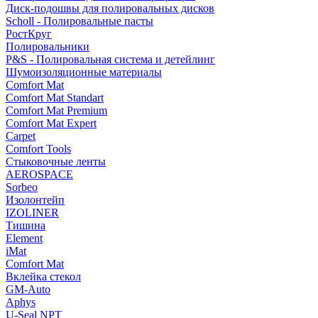
Диск-подошвы для полировальных дисков
Scholl - Полировальные пасты
РостКруг
Полировальники
P&S - Полировальная система и детейлинг
Шумоизоляционные материалы
Comfort Mat
Comfort Mat Standart
Comfort Mat Premium
Comfort Mat Expert
Carpet
Comfort Tools
Стыковочные ленты
AEROSPACE
Sorbeo
Изолонтейп
IZOLINER
Тишина
Element
iMat
Comfort Mat
Вклейка стекол
GM-Auto
Aphys
U-Seal NPT