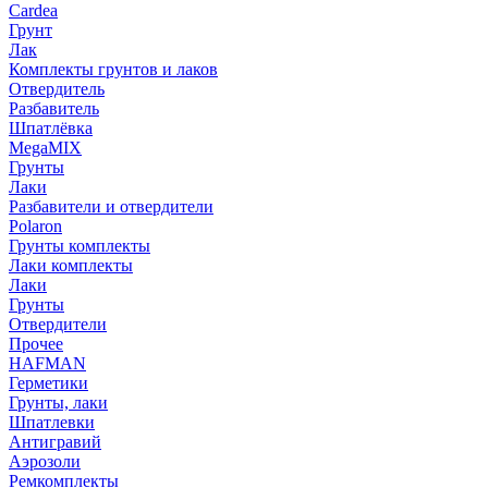
Cardea
Грунт
Лак
Комплекты грунтов и лаков
Отвердитель
Разбавитель
Шпатлёвка
MegaMIX
Грунты
Лаки
Разбавители и отвердители
Polaron
Грунты комплекты
Лаки комплекты
Лаки
Грунты
Отвердители
Прочее
HAFMAN
Герметики
Грунты, лаки
Шпатлевки
Антигравий
Аэрозоли
Ремкомплекты