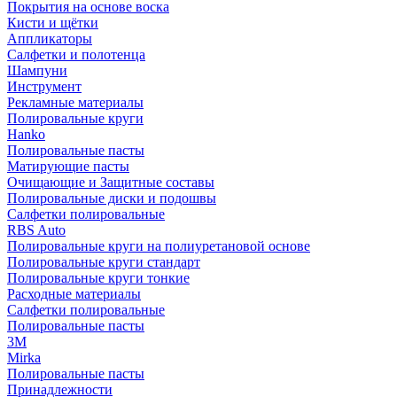
Покрытия на основе воска
Кисти и щётки
Аппликаторы
Салфетки и полотенца
Шампуни
Инструмент
Рекламные материалы
Полировальные круги
Hanko
Полировальные пасты
Матирующие пасты
Очищающие и Защитные составы
Полировальные диски и подошвы
Салфетки полировальные
RBS Auto
Полировальные круги на полиуретановой основе
Полировальные круги стандарт
Полировальные круги тонкие
Расходные материалы
Салфетки полировальные
Полировальные пасты
3М
Mirka
Полировальные пасты
Принадлежности