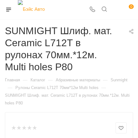
0
SUNMIGHT Шлиф. мат.
Ceramic L712T в
рулонах 70мм.*12м.
Multi holes Р80
—
—
—
Главная
Каталог
Абразивные материалы
Sunmight
—
—
Рулоны Ceramic L712T 70мм*12м Multi holes
SUNMIGHT Шлиф. мат. Ceramic L712T в рулонах 70мм.*12м. Multi
holes Р80