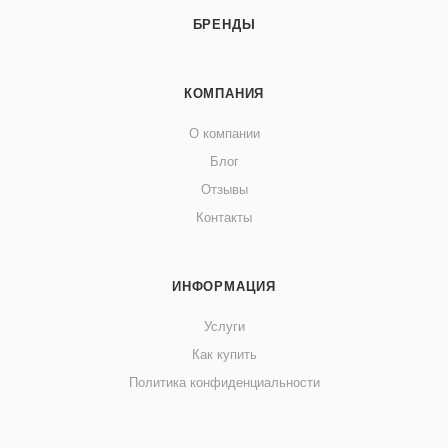
БРЕНДЫ
• Мультипылеотвод обеспечивает минимальное забивание
абразива.
КОМПАНИЯ
• Быстрая фиксация — нет необходимости совмещать
О компании
отверстия.
Блог
• Подходят для большинства современных шлифков.
Отзывы
Контакты
ИНФОРМАЦИЯ
Услуги
Как купить
Политика конфиденциальности