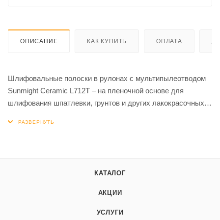
ОПИСАНИЕ
КАК КУПИТЬ
ОПЛАТА
Д
Шлифовальные полоски в рулонах с мультипылеотводом
Sunmight Ceramic L712T – на пленочной основе для
шлифования шпатлевки, грунтов и других лакокрасочных
материалов. Мультипылеотвод увеличивает рабочую
поверхность без потери режущей способности.
Специальная перфорация позволяет аккуратно отрывать
полоски нужной длины без применения режущего
КАТАЛОГ
инструмента. После отрыва можно получить полоски
разной длины под стандартные шлифки (140; 210 и 420 мм)
АКЦИИ
УСЛУГИ
• Высокая режущая способность.