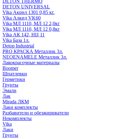
DETON THERMO
DETON UNIVERSAL
Vika Акрил 1301 0,85 кг.
Vika Алкид VK60
Vika МЛ 1110, МЛ 12 2,0кг
Vika МЛ 1110, МЛ 12 0,8кг
Vika АК 142, НЦ 11
Vika База 1л.
Detop Industrial
PRO КРАСКА Металлик 3л.
NEOENAMELE Металлик 3л.
Лакокрасочные материалы
Boomer
Шпатлевки
Герметики
Грунты
Эмали
Лак
Mirada ЛКМ
Лаки комплекты
Разбавители и обезжириватели
Некомплекты
Vika
Лаки
Грунты