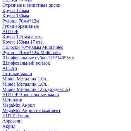
Отрезные и зачистные диски
Круги 125мм
Круги 150мм
Рулоны 70мм*12м
Губки абразивные
AUTOP
Круги 125 мм 8 отв.
Круги 150мм 17 отв.
Полоски 70*400мм Multi holes
Рулоны 70мм*12м Multi holes
Шлифовальные губки 115*140*5мм
Шлифовальный войлок
ATLAS
Готовые эмали
Mirada Металлик 1,0л.
Mirada Металлик 1,0л.
Mirada Металлик 1,0л. (индекс А)
AUTOP Аэрозольные эмали
Металлик
MegaMix Акрил
MegaMix Акрил не комплект
HOTZ Эмали
Аэрозоли
Акрил