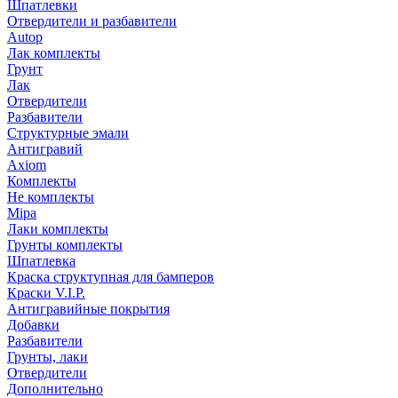
Шпатлевки
Отвердители и разбавители
Autop
Лак комплекты
Грунт
Лак
Отвердители
Разбавители
Структурные эмали
Антигравий
Axiom
Комплекты
Не комплекты
Mipa
Лаки комплекты
Грунты комплекты
Шпатлевка
Краска структупная для бамперов
Краски V.I.P.
Антигравийные покрытия
Добавки
Разбавители
Грунты, лаки
Отвердители
Дополнительно