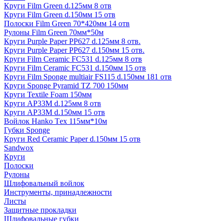
Круги Film Green d.125мм 8 отв
Круги Film Green d.150мм 15 отв
Полоски Film Green 70*420мм 14 отв
Рулоны Film Green 70мм*50м
Круги Purple Paper PP627 d.125мм 8 отв.
Круги Purple Paper PP627 d.150мм 15 отв.
Круги Film Ceramic FC531 d.125мм 8 отв
Круги Film Ceramic FC531 d.150мм 15 отв
Круги Film Sponge multiair FS115 d.150мм 181 отв
Круги Sponge Pyramid TZ 700 150мм
Круги Textile Foam 150мм
Круги AP33M d.125мм 8 отв
Круги AP33M d.150мм 15 отв
Войлок Hanko Tех 115мм*10м
Губки Sponge
Круги Red Ceramic Paper d.150мм 15 отв
Sandwox
Круги
Полоски
Рулоны
Шлифовальный войлок
Инструменты, принадлежности
Листы
Защитные прокладки
Шлифовальные губки