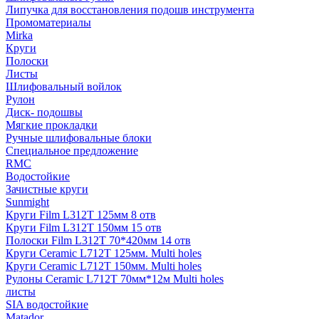
Липучка для восстановления подошв инструмента
Промоматериалы
Mirka
Круги
Полоски
Листы
Шлифовальный войлок
Рулон
Диск- подошвы
Мягкие прокладки
Ручные шлифовальные блоки
Специальное предложение
RMC
Водостойкие
Зачистные круги
Sunmight
Круги Film L312T 125мм 8 отв
Круги Film L312T 150мм 15 отв
Полоски Film L312T 70*420мм 14 отв
Круги Ceramic L712T 125мм. Multi holes
Круги Ceramic L712T 150мм. Multi holes
Рулоны Ceramic L712T 70мм*12м Multi holes
листы
SIA водостойкие
Matador