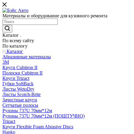
Материалы и оборудование для кузовного ремонта
Каталог
По всему сайту
По каталогу
Каталог
Абразивные материалы
3M
Круги Cubitron II
Полоски Cubitron II
Круги Trizact
Губки SoftBack
Листы WetoDry
Листы Scotch-Brite
Зачистные круги
Сетчатые полосы
Рулоны 737U 70мм*12м
Рулоны 737U 70мм*12м (ПОШТУЧНО)
Trizact
Круги Flexible Foam Abrasive Discs
Hanko