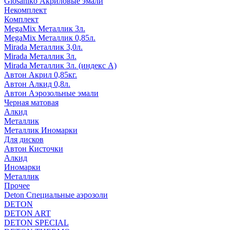
Glosaniko Акриловые эмали
Некомплект
Комплект
MegaMix Металлик 3л.
MegaMix Металлик 0,85л.
Mirada Металлик 3,0л.
Mirada Металлик 3л.
Mirada Металлик 3л. (индекс А)
Автон Акрил 0,85кг.
Автон Алкид 0,8л.
Автон Аэрозольные эмали
Черная матовая
Алкид
Металлик
Металлик Иномарки
Для дисков
Автон Кисточки
Алкид
Иномарки
Металлик
Прочее
Deton Специальные аэрозоли
DETON
DETON ART
DETON SPECIAL