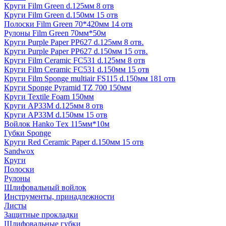
Круги Film Green d.125мм 8 отв
Круги Film Green d.150мм 15 отв
Полоски Film Green 70*420мм 14 отв
Рулоны Film Green 70мм*50м
Круги Purple Paper PP627 d.125мм 8 отв.
Круги Purple Paper PP627 d.150мм 15 отв.
Круги Film Ceramic FC531 d.125мм 8 отв
Круги Film Ceramic FC531 d.150мм 15 отв
Круги Film Sponge multiair FS115 d.150мм 181 отв
Круги Sponge Pyramid TZ 700 150мм
Круги Textile Foam 150мм
Круги AP33M d.125мм 8 отв
Круги AP33M d.150мм 15 отв
Войлок Hanko Tех 115мм*10м
Губки Sponge
Круги Red Ceramic Paper d.150мм 15 отв
Sandwox
Круги
Полоски
Рулоны
Шлифовальный войлок
Инструменты, принадлежности
Листы
Защитные прокладки
Шлифовальные губки