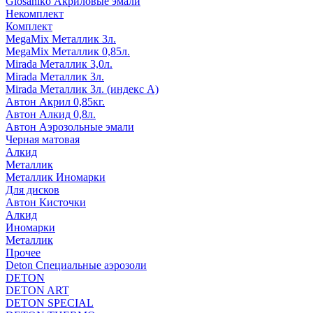
Glosaniko Акриловые эмали
Некомплект
Комплект
MegaMix Металлик 3л.
MegaMix Металлик 0,85л.
Mirada Металлик 3,0л.
Mirada Металлик 3л.
Mirada Металлик 3л. (индекс А)
Автон Акрил 0,85кг.
Автон Алкид 0,8л.
Автон Аэрозольные эмали
Черная матовая
Алкид
Металлик
Металлик Иномарки
Для дисков
Автон Кисточки
Алкид
Иномарки
Металлик
Прочее
Deton Специальные аэрозоли
DETON
DETON ART
DETON SPECIAL