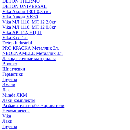
DETON THERMO
DETON UNIVERSAL
Vika Акрил 1301 0,85 кг.
Vika Алкид VK60
Vika МЛ 1110, МЛ 12 2,0кг
Vika МЛ 1110, МЛ 12 0,8кг
Vika АК 142, НЦ 11
Vika База 1л.
Detop Industrial
PRO КРАСКА Металлик 3л.
NEOENAMELE Металлик 3л.
Лакокрасочные материалы
Boomer
Шпатлевки
Герметики
Грунты
Эмали
Лак
Mirada ЛКМ
Лаки комплекты
Разбавители и обезжириватели
Некомплекты
Vika
Лаки
Грунты