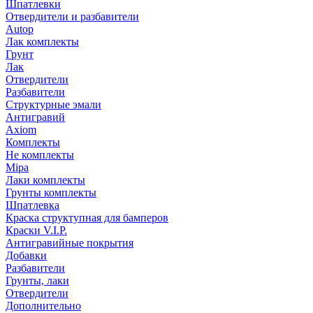
Шпатлевки
Отвердители и разбавители
Autop
Лак комплекты
Грунт
Лак
Отвердители
Разбавители
Структурные эмали
Антигравий
Axiom
Комплекты
Не комплекты
Mipa
Лаки комплекты
Грунты комплекты
Шпатлевка
Краска структупная для бамперов
Краски V.I.P.
Антигравийные покрытия
Добавки
Разбавители
Грунты, лаки
Отвердители
Дополнительно