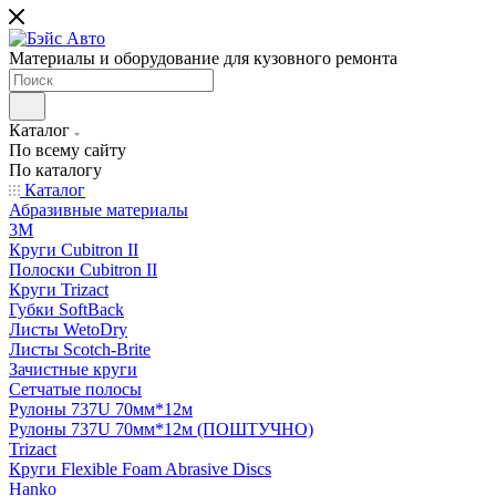
Материалы и оборудование для кузовного ремонта
Каталог
По всему сайту
По каталогу
Каталог
Абразивные материалы
3M
Круги Cubitron II
Полоски Cubitron II
Круги Trizact
Губки SoftBack
Листы WetoDry
Листы Scotch-Brite
Зачистные круги
Сетчатые полосы
Рулоны 737U 70мм*12м
Рулоны 737U 70мм*12м (ПОШТУЧНО)
Trizact
Круги Flexible Foam Abrasive Discs
Hanko