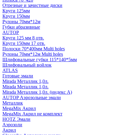
Отрезные и зачистные диски
Круги 125мм
Круги 150мм
Рулоны 70мм*12м
Губки абразивные
AUTOP
Круги 125 мм 8 отв.
Круги 150мм 17 отв.
Полоски 70*400мм Multi holes
Рулоны 70мм*12м Multi holes
Шлифовальные губки 115*140*5мм
Шлифовальный войлок
ATLAS
Готовые эмали
Mirada Металлик 1,0л.
Mirada Металлик 1,0л.
Mirada Металлик 1,0л. (индекс А)
AUTOP Аэрозольные эмали
Металлик
MegaMix Акрил
MegaMix Акрил не комплект
HOTZ Эмали
Аэрозоли
Акрил