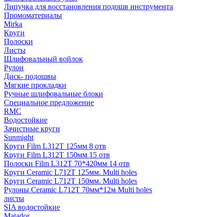
Липучка для восстановления подошв инструмента
Промоматериалы
Mirka
Круги
Полоски
Листы
Шлифовальный войлок
Рулон
Диск- подошвы
Мягкие прокладки
Ручные шлифовальные блоки
Специальное предложение
RMC
Водостойкие
Зачистные круги
Sunmight
Круги Film L312T 125мм 8 отв
Круги Film L312T 150мм 15 отв
Полоски Film L312T 70*420мм 14 отв
Круги Ceramic L712T 125мм. Multi holes
Круги Ceramic L712T 150мм. Multi holes
Рулоны Ceramic L712T 70мм*12м Multi holes
листы
SIA водостойкие
Matador