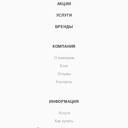
отличие от традиционных шлифовальных материалов на
АКЦИИ
бумажной основе, у Abranet® зёрна абразива размещены
УСЛУГИ
на сетчатой основе из полиамида. Такая конструкция
обеспечивает оптимальный пылеотвод сквозь всю
БРЕНДЫ
поверхность шлифовального материала, не позволяя
продуктам шлифовки, накапливаются на рабочей
поверхности, что улучшает качество и
КОМПАНИЯ
эффективность шлифовки, продлевает срок службы
О компании
абразива, а также уменьшает концентрацию пыли в
воздухе.¶Рабочая поверхность имеет эффективное
Блог
пылеотталкивающее покрытие абразивных зёрен.
Отзывы
Контакты
ИНФОРМАЦИЯ
Услуги
Как купить