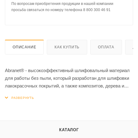
По вопросам приобретения продукции в нашей компании
просьба связаться по номеру телефона 8 800 300 46 91
ОПИСАНИЕ
КАК КУПИТЬ
ОПЛАТА
Д
Abranet® - высокоэффективный шлифовальный материал
для работы без пыли, который разработан для шлифовки
лакокрасочных покрытий, а также композитов, дерева и
других материалов. Может применяться на всех этапах
подготовки поверхности к окраске. Особенно хорошо
показывает себя при обработке мягких и пористых
поверхностей. При шлифовке шпатлевки, по скорости и
продолжительности работы, Abranet® превосходит
КАТАЛОГ
шлифовальные материалы на бумажной основе.¶В