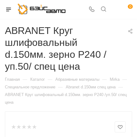
0
ABRANET Круг
шлифовальный
d.150мм. зерно P240 /
уп.50/ спец цена
—
—
—
—
Главная
Каталог
Абразивные материалы
Mirka
—
—
Специальное предложение
Abranet d.150мм спец цена
ABRANET Круг шлифовальный d.150мм. зерно P240 /уп.50/ спец
цена