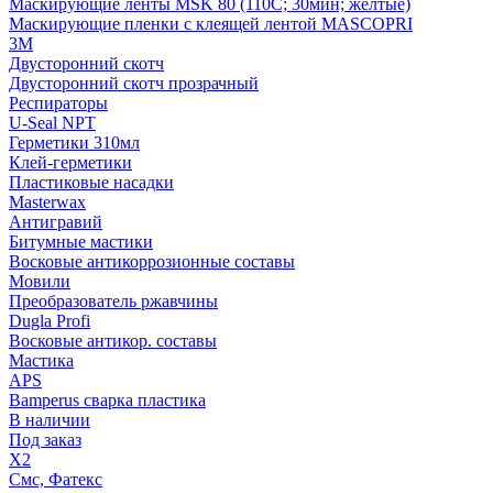
Маскирующие ленты MSK 80 (110С; 30мин; желтые)
Маскирующие пленки с клеящей лентой MASCOPRI
3M
Двусторонний скотч
Двусторонний скотч прозрачный
Респираторы
U-Seal NPT
Герметики 310мл
Клей-герметики
Пластиковые насадки
Masterwax
Антигравий
Битумные мастики
Восковые антикоррозионные составы
Мовили
Преобразователь ржавчины
Dugla Profi
Восковые антикор. составы
Мастика
APS
Bamperus сварка пластика
В наличии
Под заказ
X2
Смс, Фатекс