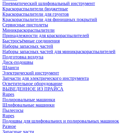
Пневматический шлифовальный инструмент
Краскораспылители бюджетные
Краскораспылители для грунтов
Краскораспылители для финишных покрытий
Сервисные пистолеты
Миникраскораспылители
Принадлежности для краскораспылителей
Быстросъёмные соединения
Наборы запасных частей
Наборы запасных частей для миникраскораспылителей
Подготовка воздуха
Диск-подошвы
Шланги
Электрический инструмент
Запчасти для электрического инструмента
Осветительное оборудование
ВЫВЕДЕННОЕ ИЗ ПРАЙСА
Rupes
Полировальные машинки
Шлифовальные машинки
Пылесосы
Rupes
Подошвы для шлифовальних и полировальных машинок
Разное
Запасные части