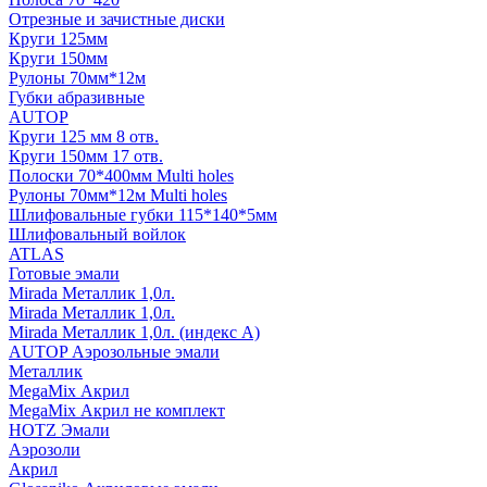
Отрезные и зачистные диски
Круги 125мм
Круги 150мм
Рулоны 70мм*12м
Губки абразивные
AUTOP
Круги 125 мм 8 отв.
Круги 150мм 17 отв.
Полоски 70*400мм Multi holes
Рулоны 70мм*12м Multi holes
Шлифовальные губки 115*140*5мм
Шлифовальный войлок
ATLAS
Готовые эмали
Mirada Металлик 1,0л.
Mirada Металлик 1,0л.
Mirada Металлик 1,0л. (индекс А)
AUTOP Аэрозольные эмали
Металлик
MegaMix Акрил
MegaMix Акрил не комплект
HOTZ Эмали
Аэрозоли
Акрил