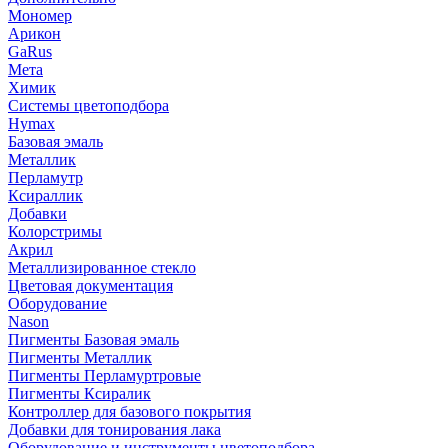
Мономер
Арикон
GaRus
Мета
Химик
Системы цветоподбора
Hymax
Базовая эмаль
Металлик
Перламутр
Ксираллик
Добавки
Колорстримы
Акрил
Металлизированное стекло
Цветовая документация
Оборудование
Nason
Пигменты Базовая эмаль
Пигменты Металлик
Пигменты Перламуртровые
Пигменты Ксиралик
Контроллер для базового покрытия
Добавки для тонирования лака
Оборудование и инструменты цветоподбора