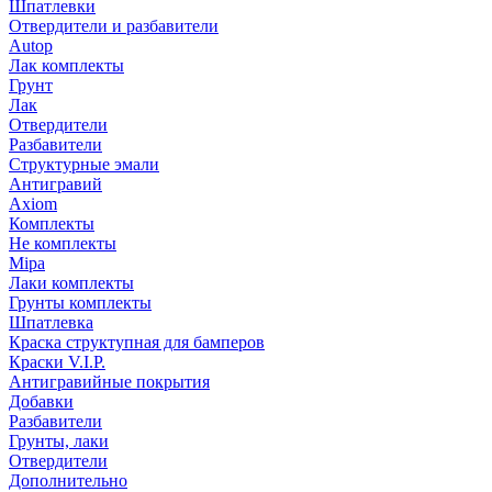
Шпатлевки
Отвердители и разбавители
Autop
Лак комплекты
Грунт
Лак
Отвердители
Разбавители
Структурные эмали
Антигравий
Axiom
Комплекты
Не комплекты
Mipa
Лаки комплекты
Грунты комплекты
Шпатлевка
Краска структупная для бамперов
Краски V.I.P.
Антигравийные покрытия
Добавки
Разбавители
Грунты, лаки
Отвердители
Дополнительно