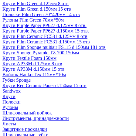
Круги Film Green d.125мм 8 отв
Круги Film Green d.150мм 15 отв
Полоски Film Green 70*420мм 14 отв
Рулоны Film Green 70мм*50м
Круги Purple Paper PP627 d.125мм 8 отв.
Круги Purple Paper PP627 d.150мм 15 отв.
Круги Film Ceramic FC531 d.125мм 8 отв
Круги Film Ceramic FC531 d.150мм 15 отв
Круги Film Sponge multiair FS115 d.150мм 181 отв
Круги Sponge Pyramid TZ 700 150мм
Круги Textile Foam 150мм
Круги AP33M d.125мм 8 отв
Круги AP33M d.150мм 15 отв
Войлок Hanko Tех 115мм*10м
Губки Sponge
Круги Red Ceramic Paper d.150мм 15 отв
Sandwox
Круги
Полоски
Рулоны
Шлифовальный войлок
Инструменты, принадлежности
Листы
Защитные прокладки
Шлифовальные губки