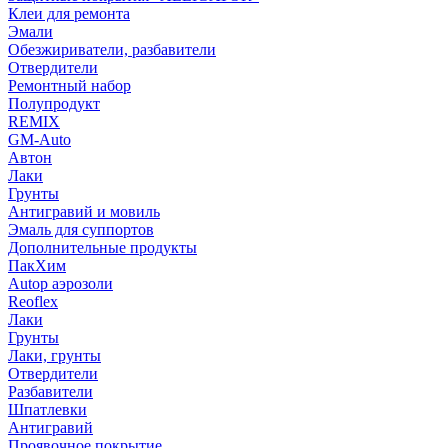
Клеи для ремонта
Эмали
Обезжириватели, разбавители
Отвердители
Ремонтный набор
Полупродукт
REMIX
GM-Auto
Автон
Лаки
Грунты
Антигравий и мовиль
Эмаль для суппортов
Дополнительные продукты
ПакХим
Autop аэрозоли
Reoflex
Лаки
Грунты
Лаки, грунты
Отвердители
Разбавители
Шпатлевки
Антигравий
Проявочное покрытие