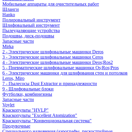
Мобильные аппараты для очистительных работ
Шланги
Hanko
Полировальный инструмент
Шлифовальный инструмент
Пылеудаляющие устройства
Подошвы, диск-подошвы
Запасные части
Mirka
2 - Электрические шлифовальные машинки Deros
3 - Электрические шлифовальные машинки Ceros
4 - Электрические шлифовальные машинки Deos;Ros2
5 - Пневматические шлифовальные машинки Os;Ros;Pros
6 - Электрические машинки для шлифования стен и потолков
Leros, Miro
7 - Пылесосы Dust Extractor и принадлежности
9 - Шлифовальные блоки
Футболки, комбинезоны
Запасные части
Voylet
Краскопульты "HVLP"
Краскопульты "Excellent Atomization"
Краскопульты "Конвенциональная система"
Продувочные
Специального назначения (аэрографы, пескоструйные,