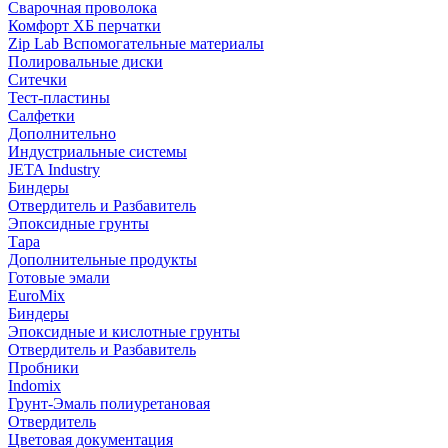
Сварочная проволока
Комфорт ХБ перчатки
Zip Lab Вспомогательные материалы
Полировальные диски
Ситечки
Тест-пластины
Салфетки
Дополнительно
Индустриальные системы
JETA Industry
Биндеры
Отвердитель и Разбавитель
Эпоксидные грунты
Тара
Дополнительные продукты
Готовые эмали
EuroMix
Биндеры
Эпоксидные и кислотные грунты
Отвердитель и Разбавитель
Пробники
Indomix
Грунт-Эмаль полиуретановая
Отвердитель
Цветовая документация