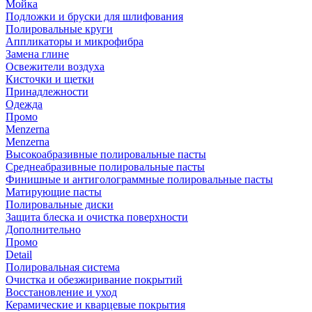
Мойка
Подложки и бруски для шлифования
Полировальные круги
Аппликаторы и микрофибра
Замена глине
Освежители воздуха
Кисточки и щетки
Принадлежности
Одежда
Промо
Menzerna
Menzerna
Высокоабразивные полировальные пасты
Среднеабразивные полировальные пасты
Финишные и антиголограммные полировальные пасты
Матирующие пасты
Полировальные диски
Защита блеска и очистка поверхности
Дополнительно
Промо
Detail
Полировальная система
Очистка и обезжиривание покрытий
Восстановление и уход
Керамические и кварцевые покрытия