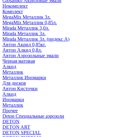
Glosaniko Акриловые эмали
Некомплект
Комплект
MegaMix Металлик 3л.
MegaMix Металлик 0,85л.
Mirada Металлик 3,0л.
Mirada Металлик 3л.
Mirada Металлик 3л. (индекс А)
Автон Акрил 0,85кг.
Автон Алкид 0,8л.
Автон Аэрозольные эмали
Черная матовая
Алкид
Металлик
Металлик Иномарки
Для дисков
Автон Кисточки
Алкид
Иномарки
Металлик
Прочее
Deton Специальные аэрозоли
DETON
DETON ART
DETON SPECIAL