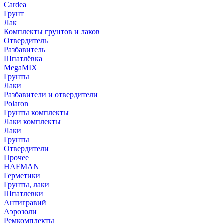
Cardea
Грунт
Лак
Комплекты грунтов и лаков
Отвердитель
Разбавитель
Шпатлёвка
MegaMIX
Грунты
Лаки
Разбавители и отвердители
Polaron
Грунты комплекты
Лаки комплекты
Лаки
Грунты
Отвердители
Прочее
HAFMAN
Герметики
Грунты, лаки
Шпатлевки
Антигравий
Аэрозоли
Ремкомплекты