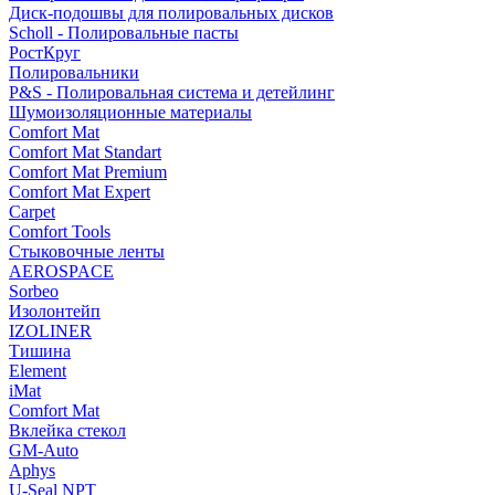
Диск-подошвы для полировальных дисков
Scholl - Полировальные пасты
РостКруг
Полировальники
P&S - Полировальная система и детейлинг
Шумоизоляционные материалы
Comfort Mat
Comfort Mat Standart
Comfort Mat Premium
Comfort Mat Expert
Carpet
Comfort Tools
Стыковочные ленты
AEROSPACE
Sorbeo
Изолонтейп
IZOLINER
Тишина
Element
iMat
Comfort Mat
Вклейка стекол
GM-Auto
Aphys
U-Seal NPT