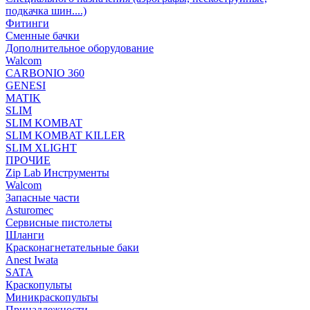
подкачка шин....)
Фитинги
Сменные бачки
Дополнительное оборудование
Walcom
CARBONIO 360
GENESI
MATIK
SLIM
SLIM KOMBAT
SLIM KOMBAT KILLER
SLIM XLIGHT
ПРОЧИЕ
Zip Lab Инструменты
Walсom
Запасные части
Asturomec
Сервисные пистолеты
Шланги
Красконагнетательные баки
Anest Iwata
SATA
Краскопульты
Миникраскопульты
Принадлежности