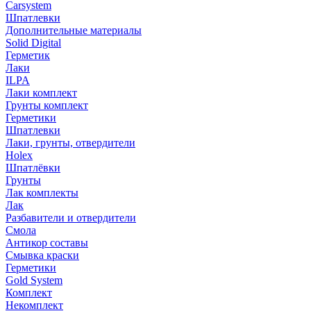
Carsystem
Шпатлевки
Дополнительные материалы
Solid Digital
Герметик
Лаки
ILPA
Лаки комплект
Грунты комплект
Герметики
Шпатлевки
Лаки, грунты, отвердители
Holex
Шпатлёвки
Грунты
Лак комплекты
Лак
Разбавители и отвердители
Смола
Антикор составы
Смывка краски
Герметики
Gold System
Комплект
Некомплект