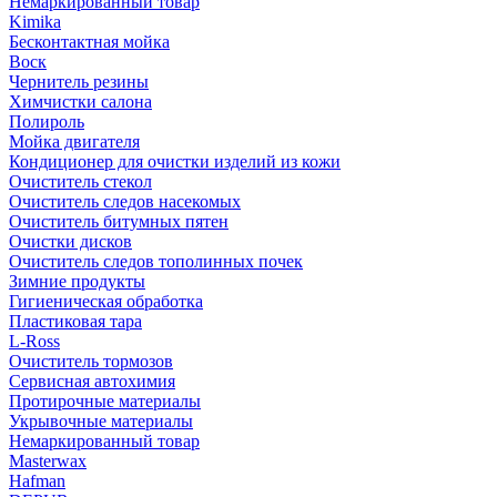
Немаркированный товар
Kimika
Бесконтактная мойка
Воск
Чернитель резины
Химчистки салона
Полироль
Мойка двигателя
Кондиционер для очистки изделий из кожи
Очиститель стекол
Очиститель следов насекомых
Очиститель битумных пятен
Очистки дисков
Очиститель следов тополинных почек
Зимние продукты
Гигиеническая обработка
Пластиковая тара
L-Ross
Очиститель тормозов
Сервисная автохимия
Протирочные материалы
Укрывочные материалы
Немаркированный товар
Masterwax
Hafman