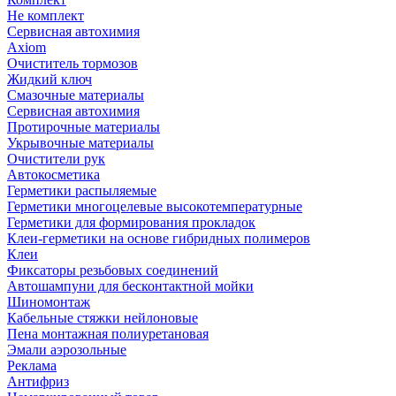
Не комплект
Сервисная автохимия
Axiom
Очиститель тормозов
Жидкий ключ
Смазочные материалы
Сервисная автохимия
Протирочные материалы
Укрывочные материалы
Очистители рук
Автокосметика
Герметики распыляемые
Герметики многоцелевые высокотемпературные
Герметики для формирования прокладок
Клеи-герметики на основе гибридных полимеров
Клеи
Фиксаторы резьбовых соединений
Автошампуни для бесконтактной мойки
Шиномонтаж
Кабельные стяжки нейлоновые
Пена монтажная полиуретановая
Эмали аэрозольные
Реклама
Антифриз