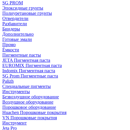
SG PROM
Эпоксидные грунты
Полиуретановые грунты
Отвердители
Разбавители
Биндеры
Дополнительно
Готовые эмали
Промо
Ёмкости
Пигментные пасты
JETA Пигментная паста
EUROMIX Пигментная паста
Indomix Пигментная паста
SG Prom Пигментные паста
Palizh
Специальные пигменты
Инструменты
Безвоздушное оборудование
Воздушное оборудование
Порошковое оборудование
Huachen Порошковые покрытия
VN Порошковые покрытия
Инструмент
Jeta Pro