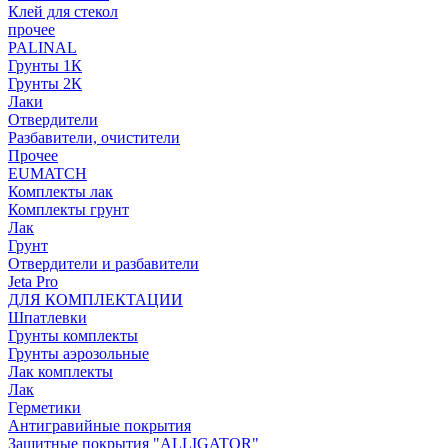
Клей для стекол
прочее
PALINAL
Грунты 1К
Грунты 2К
Лаки
Отвердители
Разбавители, очистители
Прочее
EUMATCH
Комплекты лак
Комплекты грунт
Лак
Грунт
Отвердители и разбавители
Jeta Pro
ДЛЯ КОМПЛЕКТАЦИИ
Шпатлевки
Грунты комплекты
Грунты аэрозольные
Лак комплекты
Лак
Герметики
Антигравийные покрытия
Защитные покрытия "ALLIGATOR"