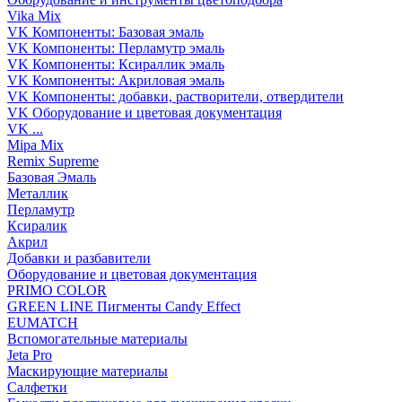
Vika Mix
VK Компоненты: Базовая эмаль
VK Компоненты: Перламутр эмаль
VK Компоненты: Ксираллик эмаль
VK Компоненты: Акриловая эмаль
VK Компоненты: добавки, растворители, отвердители
VK Оборудование и цветовая документация
VK ...
Mipa Mix
Remix Supreme
Базовая Эмаль
Металлик
Перламутр
Ксиралик
Акрил
Добавки и разбавители
Оборудование и цветовая документация
PRIMO COLOR
GREEN LINE Пигменты Candy Effect
EUMATCH
Вспомогательные материалы
Jeta Pro
Маскирующие материалы
Салфетки