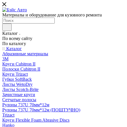
Материалы и оборудование для кузовного ремонта
Каталог
По всему сайту
По каталогу
Каталог
Абразивные материалы
3M
Круги Cubitron II
Полоски Cubitron II
Круги Trizact
Губки SoftBack
Листы WetoDry
Листы Scotch-Brite
Зачистные круги
Сетчатые полосы
Рулоны 737U 70мм*12м
Рулоны 737U 70мм*12м (ПОШТУЧНО)
Trizact
Круги Flexible Foam Abrasive Discs
Hanko