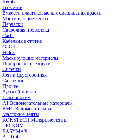
Remix
Герметик
Ёмкости пластиковые для смешивания краски
Маскирующие ленты
Перчатки
Сварочная проволока
Carfit
Кабельные стяжки
GoGrip
Holex
Маскирующие материалы
Полировальные круги
Ситечки
Лента Двусторонняя
Салфетки
Прочее
Русский мастер
Гальванохим
А1 Вспомогательные материалы
RMC Вспомогательные
Малярные ленты
ROKSTECH Малярные ленты
ТЕСКОМ
EASYMAX
AUTOP