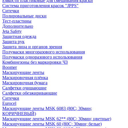
Емкости пластиковые для смешивания краски
Система приготовления красок "JPPS"
Ситечки
Полировальные диски
Тест-пластины
Дополнительно
Jeta Safety
Защитная одежда
Защита рук
Защита лица и органов зрения
Полумаски многоразового использования
Полумаски одноразового использования
Комбинезоны без маркировки ЧЗ
Boomer
Маскирующие ленты
Маскировочная плёнка
Маскировочная бумага
Салфетки очищающие
Салфетки обезжиривающие
Ситечки
Euroсel
Маскирующие ленты MSK 6083 (80С; 30мин;
КОРИЧНЕВЫЙ)
Маскирующие ленты MSK 62** (80С; 30мин; цветные)
Маскирующие ленты MSK 60 (80С; 30мин; белые)