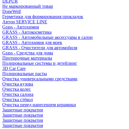
DEPUR
Не маркированный товар
DoneWell
Герметики для формирования прокладок
Автон SERVICE LINE
Grass - Автохимия
GRASS - Автокосметика
GRASS - Автомобильные аксессуары в салон
GRASS - Автохимия для моек
GRASS - Очистители для автомобиля
Grass - Средства для дома
Протирочные материалы
Полировальные системы и детейлинг
3D Car Care
Полировальные пасты
Очистка универсальными средствами
Очистка кузова
Очистка колес
Очистка салона
Очистка стёкол
Очистка перед нанесением керамики
Защитные покрытия
Защитные покрытия
Защитные покрытия
Защитные покрытия