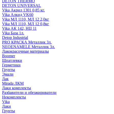
DETON THERMO
DETON UNIVERSAL
Vika Акрил 1301 0,85 кг.
Vika Алкид VK60
Vika МЛ 1110, МЛ 12 2,0кг
Vika МЛ 1110, МЛ 12 0,8кг
Vika АК 142, НЦ 11
Vika База 1л.
Detop Industrial
PRO КРАСКА Металлик 3л.
NEOENAMELE Металлик 3л.
Лакокрасочные материалы
Boomer
Шпатлевки
Герметики
Грунты
Эмали
Лак
Mirada ЛКМ
Лаки комплекты
Разбавители и обезжириватели
Некомплекты
Vika
Лаки
Грунты