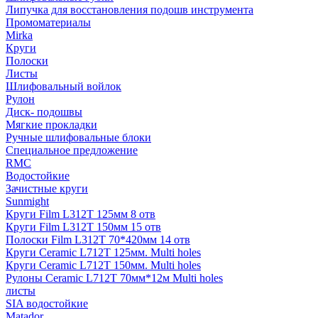
Липучка для восстановления подошв инструмента
Промоматериалы
Mirka
Круги
Полоски
Листы
Шлифовальный войлок
Рулон
Диск- подошвы
Мягкие прокладки
Ручные шлифовальные блоки
Специальное предложение
RMC
Водостойкие
Зачистные круги
Sunmight
Круги Film L312T 125мм 8 отв
Круги Film L312T 150мм 15 отв
Полоски Film L312T 70*420мм 14 отв
Круги Ceramic L712T 125мм. Multi holes
Круги Ceramic L712T 150мм. Multi holes
Рулоны Ceramic L712T 70мм*12м Multi holes
листы
SIA водостойкие
Matador