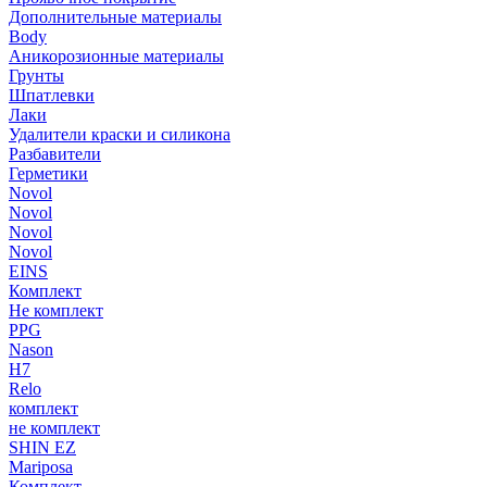
Дополнительные материалы
Body
Аникорозионные материалы
Грунты
Шпатлевки
Лаки
Удалители краски и силикона
Разбавители
Герметики
Novol
Novol
Novol
Novol
EINS
Комплект
Не комплект
PPG
Nason
H7
Relo
комплект
не комплект
SHIN EZ
Mariposa
Комплект