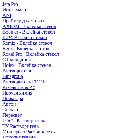
Jeta Pro
Инструмент
ANI
Праймер для стекол
AXIOM - Вклейка стекол
Boomer - Вклейка стекол
ILPA Вклейка стекол
Remix - Вклейка стекол
Renz - Вклейка стекол
Roxel Pro - Вклейка стекол
СТ молдинги
Holex - Вклейка стекол
Растворители
Binagroup
Растворитель ГОСТ
Разбавитель РУ
Прочая химия
Промтара
Автон
Спектр
Пересвет
ГОСТ Растворитель
ТУ Растворитель
Универсал Растворитель
Дополнительно