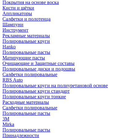
Покрытия на основе воска
Кисти и щётки
Аппликаторы
Салфетки и полотенца
Шампуни
Инструмент
Рекламные материалы
Полировальные круги
Hanko
Полировальные пасты
Матирующие пасты
Очищающие и Защитные составы
Полировальные диски и подошвы
Салфетки полировальные
RBS Auto
Полировальные круги на полиуретановой основе
Полировальные круги стандарт
Полировальные круги тонкие
Расходные материалы
Салфетки полировальные
Полировальные пасты
3М
Mirka
Полировальные пасты
Принадлежности