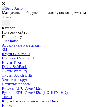
Материалы и оборудование для кузовного ремонта
Каталог
По всему сайту
По каталогу
Каталог
Абразивные материалы
3M
Круги Cubitron II
Полоски Cubitron II
Круги Trizact
Губки SoftBack
Листы WetoDry
Листы Scotch-Brite
Зачистные круги
Сетчатые полосы
Рулоны 737U 70мм*12м
Рулоны 737U 70мм*12м (ПОШТУЧНО)
Trizact
Круги Flexible Foam Abrasive Discs
Hanko