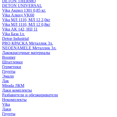
DETON THERMO
DETON UNIVERSAL
Vika Акрил 1301 0,85 кг.
Vika Алкид VK60
Vika МЛ 1110, МЛ 12 2,0кг
Vika МЛ 1110, МЛ 12 0,8кг
Vika АК 142, НЦ 11
Vika База 1л.
Detop Industrial
PRO КРАСКА Металлик 3л.
NEOENAMELE Металлик 3л.
Лакокрасочные материалы
Boomer
Шпатлевки
Герметики
Грунты
Эмали
Лак
Mirada ЛКМ
Лаки комплекты
Разбавители и обезжириватели
Некомплекты
Vika
Лаки
Грунты