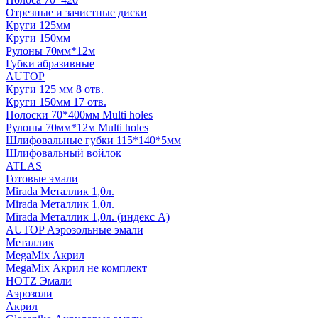
Отрезные и зачистные диски
Круги 125мм
Круги 150мм
Рулоны 70мм*12м
Губки абразивные
AUTOP
Круги 125 мм 8 отв.
Круги 150мм 17 отв.
Полоски 70*400мм Multi holes
Рулоны 70мм*12м Multi holes
Шлифовальные губки 115*140*5мм
Шлифовальный войлок
ATLAS
Готовые эмали
Mirada Металлик 1,0л.
Mirada Металлик 1,0л.
Mirada Металлик 1,0л. (индекс А)
AUTOP Аэрозольные эмали
Металлик
MegaMix Акрил
MegaMix Акрил не комплект
HOTZ Эмали
Аэрозоли
Акрил