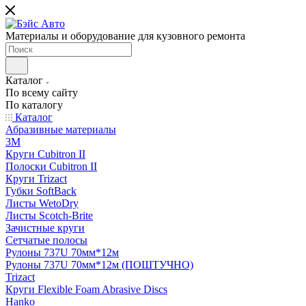
Материалы и оборудование для кузовного ремонта
Каталог
По всему сайту
По каталогу
Каталог
Абразивные материалы
3M
Круги Cubitron II
Полоски Cubitron II
Круги Trizact
Губки SoftBack
Листы WetoDry
Листы Scotch-Brite
Зачистные круги
Сетчатые полосы
Рулоны 737U 70мм*12м
Рулоны 737U 70мм*12м (ПОШТУЧНО)
Trizact
Круги Flexible Foam Abrasive Discs
Hanko