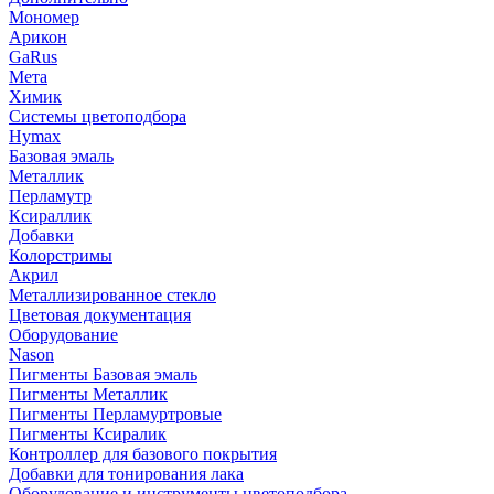
Мономер
Арикон
GaRus
Мета
Химик
Системы цветоподбора
Hymax
Базовая эмаль
Металлик
Перламутр
Ксираллик
Добавки
Колорстримы
Акрил
Металлизированное стекло
Цветовая документация
Оборудование
Nason
Пигменты Базовая эмаль
Пигменты Металлик
Пигменты Перламуртровые
Пигменты Ксиралик
Контроллер для базового покрытия
Добавки для тонирования лака
Оборудование и инструменты цветоподбора