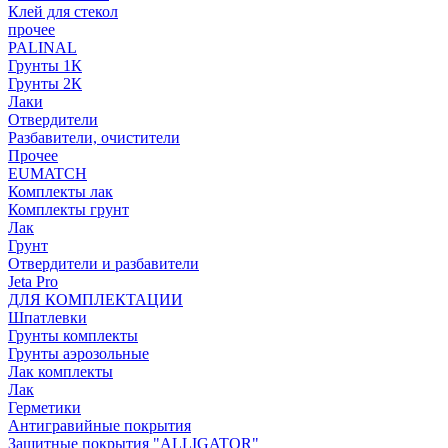
Клей для стекол
прочее
PALINAL
Грунты 1К
Грунты 2К
Лаки
Отвердители
Разбавители, очистители
Прочее
EUMATCH
Комплекты лак
Комплекты грунт
Лак
Грунт
Отвердители и разбавители
Jeta Pro
ДЛЯ КОМПЛЕКТАЦИИ
Шпатлевки
Грунты комплекты
Грунты аэрозольные
Лак комплекты
Лак
Герметики
Антигравийные покрытия
Защитные покрытия "ALLIGATOR"