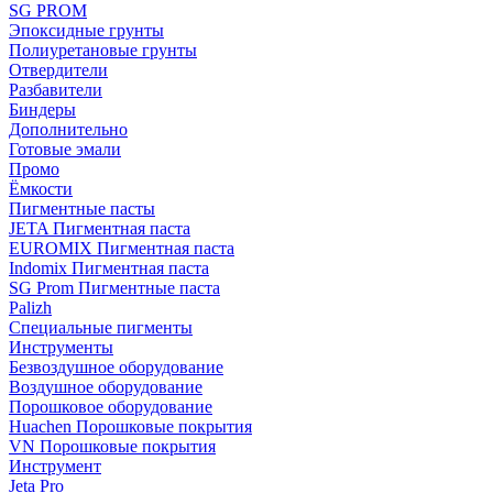
SG PROM
Эпоксидные грунты
Полиуретановые грунты
Отвердители
Разбавители
Биндеры
Дополнительно
Готовые эмали
Промо
Ёмкости
Пигментные пасты
JETA Пигментная паста
EUROMIX Пигментная паста
Indomix Пигментная паста
SG Prom Пигментные паста
Palizh
Специальные пигменты
Инструменты
Безвоздушное оборудование
Воздушное оборудование
Порошковое оборудование
Huachen Порошковые покрытия
VN Порошковые покрытия
Инструмент
Jeta Pro