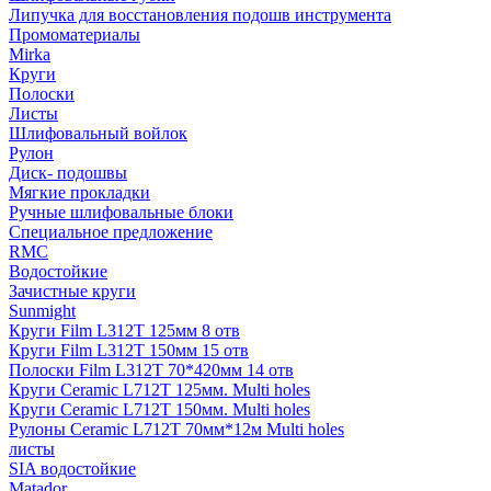
Липучка для восстановления подошв инструмента
Промоматериалы
Mirka
Круги
Полоски
Листы
Шлифовальный войлок
Рулон
Диск- подошвы
Мягкие прокладки
Ручные шлифовальные блоки
Специальное предложение
RMC
Водостойкие
Зачистные круги
Sunmight
Круги Film L312T 125мм 8 отв
Круги Film L312T 150мм 15 отв
Полоски Film L312T 70*420мм 14 отв
Круги Ceramic L712T 125мм. Multi holes
Круги Ceramic L712T 150мм. Multi holes
Рулоны Ceramic L712T 70мм*12м Multi holes
листы
SIA водостойкие
Matador