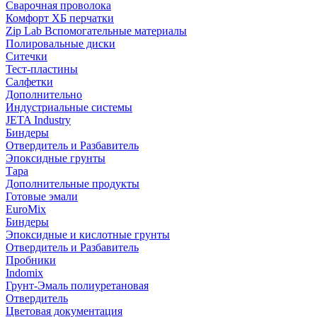
Сварочная проволока
Комфорт ХБ перчатки
Zip Lab Вспомогательные материалы
Полировальные диски
Ситечки
Тест-пластины
Салфетки
Дополнительно
Индустриальные системы
JETA Industry
Биндеры
Отвердитель и Разбавитель
Эпоксидные грунты
Тара
Дополнительные продукты
Готовые эмали
EuroMix
Биндеры
Эпоксидные и кислотные грунты
Отвердитель и Разбавитель
Пробники
Indomix
Грунт-Эмаль полиуретановая
Отвердитель
Цветовая документация