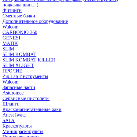
подкачка шин....)
Фитинги
Сменные бачки
Дополнительное оборудование
Walcom
CARBONIO 360
GENESI
MATIK
SLIM
SLIM KOMBAT
SLIM KOMBAT KILLER
SLIM XLIGHT
ПРОЧИЕ
Zip Lab Инструменты
Walсom
Запасные части
Asturomec
Сервисные пистолеты
Шланги
Красконагнетательные баки
Anest Iwata
SATA
Краскопульты
Миникраскопульты
Принадлежности