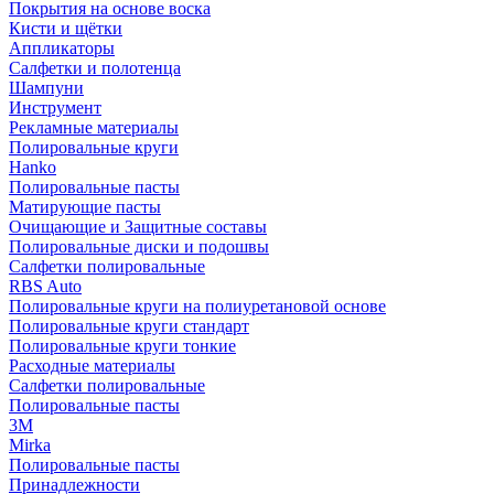
Покрытия на основе воска
Кисти и щётки
Аппликаторы
Салфетки и полотенца
Шампуни
Инструмент
Рекламные материалы
Полировальные круги
Hanko
Полировальные пасты
Матирующие пасты
Очищающие и Защитные составы
Полировальные диски и подошвы
Салфетки полировальные
RBS Auto
Полировальные круги на полиуретановой основе
Полировальные круги стандарт
Полировальные круги тонкие
Расходные материалы
Салфетки полировальные
Полировальные пасты
3М
Mirka
Полировальные пасты
Принадлежности