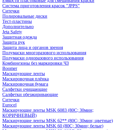
Емкости пластиковые для смешивания краски
Система приготовления красок "JPPS"
Ситечки
Полировальные диски
Тест-пластины
Дополнительно
Jeta Safety
Защитная одежда
Защита рук
Защита лица и органов зрения
Полумаски многоразового использования
Полумаски одноразового использования
Комбинезоны без маркировки ЧЗ
Boomer
Маскирующие ленты
Маскировочная плёнка
Маскировочная бумага
Салфетки очищающие
Салфетки обезжиривающие
Ситечки
Euroсel
Маскирующие ленты MSK 6083 (80С; 30мин;
КОРИЧНЕВЫЙ)
Маскирующие ленты MSK 62** (80С; 30мин; цветные)
Маскирующие ленты MSK 60 (80С; 30мин; белые)