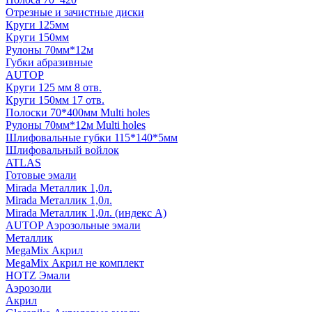
Отрезные и зачистные диски
Круги 125мм
Круги 150мм
Рулоны 70мм*12м
Губки абразивные
AUTOP
Круги 125 мм 8 отв.
Круги 150мм 17 отв.
Полоски 70*400мм Multi holes
Рулоны 70мм*12м Multi holes
Шлифовальные губки 115*140*5мм
Шлифовальный войлок
ATLAS
Готовые эмали
Mirada Металлик 1,0л.
Mirada Металлик 1,0л.
Mirada Металлик 1,0л. (индекс А)
AUTOP Аэрозольные эмали
Металлик
MegaMix Акрил
MegaMix Акрил не комплект
HOTZ Эмали
Аэрозоли
Акрил