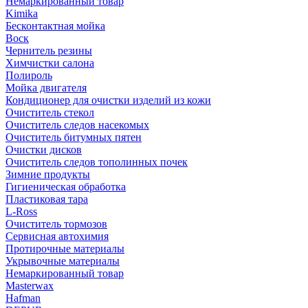
Немаркированный товар
Kimika
Бесконтактная мойка
Воск
Чернитель резины
Химчистки салона
Полироль
Мойка двигателя
Кондиционер для очистки изделий из кожи
Очиститель стекол
Очиститель следов насекомых
Очиститель битумных пятен
Очистки дисков
Очиститель следов тополинных почек
Зимние продукты
Гигиеническая обработка
Пластиковая тара
L-Ross
Очиститель тормозов
Сервисная автохимия
Протирочные материалы
Укрывочные материалы
Немаркированный товар
Masterwax
Hafman