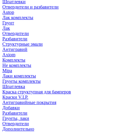
Шпатлевки
Отвердители и разбавители
Autop
Лак комплекты
Грунт
Лак
Отвердители
Разбавители
Структурные эмали
Антигравий
Axiom
Комплекты
Не комплекты
Mipa
Лаки комплекты
Грунты комплекты
Шпатлевка
Краска структупная для бамперов
Краски V.I.P.
Антигравийные покрытия
Добавки
Разбавители
Грунты, лаки
Отвердители
Дополнительно