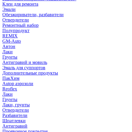
Клеи для ремонта
Эмали
Обезжириватели, разбавители
Отвердители
Ремонтный набор
Полупродукт
REMIX
GM-Auto
Автон
Лаки
Грунты
Антигравий и мовиль
Эмаль для суппортов
Дополнительные продукты
ПакХим
Autop аэрозоли
Reoflex
Лаки
Грунты
Лаки, грунты
Отвердители
Разбавители
Шпатлевки
Антигравий
Проявочное покрытие