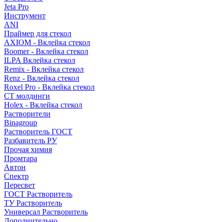
Jeta Pro
Инструмент
ANI
Праймер для стекол
AXIOM - Вклейка стекол
Boomer - Вклейка стекол
ILPA Вклейка стекол
Remix - Вклейка стекол
Renz - Вклейка стекол
Roxel Pro - Вклейка стекол
СТ молдинги
Holex - Вклейка стекол
Растворители
Binagroup
Растворитель ГОСТ
Разбавитель РУ
Прочая химия
Промтара
Автон
Спектр
Пересвет
ГОСТ Растворитель
ТУ Растворитель
Универсал Растворитель
Дополнительно