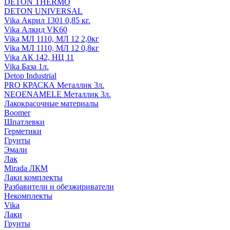
DETON THERMO
DETON UNIVERSAL
Vika Акрил 1301 0,85 кг.
Vika Алкид VK60
Vika МЛ 1110, МЛ 12 2,0кг
Vika МЛ 1110, МЛ 12 0,8кг
Vika АК 142, НЦ 11
Vika База 1л.
Detop Industrial
PRO КРАСКА Металлик 3л.
NEOENAMELE Металлик 3л.
Лакокрасочные материалы
Boomer
Шпатлевки
Герметики
Грунты
Эмали
Лак
Mirada ЛКМ
Лаки комплекты
Разбавители и обезжириватели
Некомплекты
Vika
Лаки
Грунты