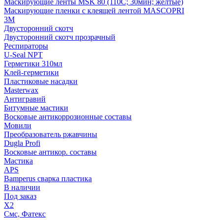
Маскирующие ленты MSK 80 (110С; 30мин; желтые)
Маскирующие пленки с клеящей лентой MASCOPRI
3M
Двусторонний скотч
Двусторонний скотч прозрачный
Респираторы
U-Seal NPT
Герметики 310мл
Клей-герметики
Пластиковые насадки
Masterwax
Антигравий
Битумные мастики
Восковые антикоррозионные составы
Мовили
Преобразователь ржавчины
Dugla Profi
Восковые антикор. составы
Мастика
APS
Bamperus сварка пластика
В наличии
Под заказ
X2
Смс, Фатекс