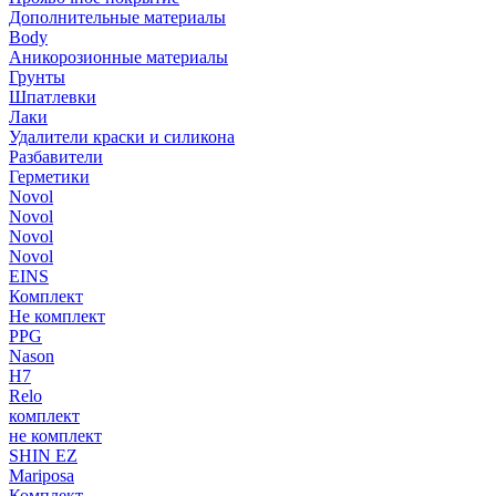
Дополнительные материалы
Body
Аникорозионные материалы
Грунты
Шпатлевки
Лаки
Удалители краски и силикона
Разбавители
Герметики
Novol
Novol
Novol
Novol
EINS
Комплект
Не комплект
PPG
Nason
H7
Relo
комплект
не комплект
SHIN EZ
Mariposa
Комплект