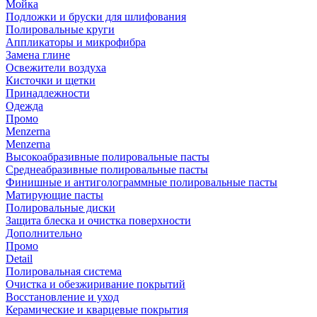
Мойка
Подложки и бруски для шлифования
Полировальные круги
Аппликаторы и микрофибра
Замена глине
Освежители воздуха
Кисточки и щетки
Принадлежности
Одежда
Промо
Menzerna
Menzerna
Высокоабразивные полировальные пасты
Среднеабразивные полировальные пасты
Финишные и антиголограммные полировальные пасты
Матирующие пасты
Полировальные диски
Защита блеска и очистка поверхности
Дополнительно
Промо
Detail
Полировальная система
Очистка и обезжиривание покрытий
Восстановление и уход
Керамические и кварцевые покрытия