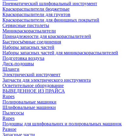
Пневматический шлифовальный инструмент
Краскораспылители бюджетные
Краскораспылители для грунтов
Краскораспылители для финишных покрытий
Сервисные пистолеты
Миникраскораспылители
Принадлежности для краскораспылителей
Быстросъёмные соединения
Наборы запасных частей
Наборы запасных частей для миникраскораспылителей
Подготовка воздуха
Диск-подошвы
Шланги
Электрический инструмент
Запчасти для электрического инструмента
Осветительное оборудование
ВЫВЕДЕННОЕ ИЗ ПРАЙСА
Rupes
Полировальные машинки
Шлифовальные машинки
Пылесосы
Rupes
Подошвы для шлифовальних и полировальных машинок
Разное
Запасные части