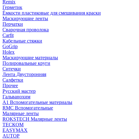
Remix
Герметик
Ёмкости пластиковые для смешивания краски
Маскирующие ленты
Перчатки
Сварочная проволока
Carfit
Кабельные стяжки
GoGrip
Holex
Маскирующие материалы
Полировальные круги
Ситечки
Лента Двусторонняя
Салфетки
Прочее
Русский мастер
Гальванохим
А1 Вспомогательные материалы
RMC Вспомогательные
Малярные ленты
ROKSTECH Малярные ленты
ТЕСКОМ
EASYMAX
AUTOP