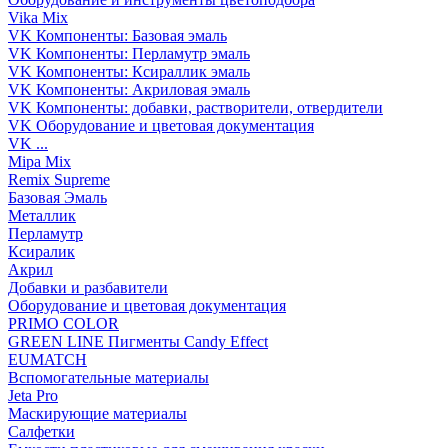
Vika Mix
VK Компоненты: Базовая эмаль
VK Компоненты: Перламутр эмаль
VK Компоненты: Ксираллик эмаль
VK Компоненты: Акриловая эмаль
VK Компоненты: добавки, растворители, отвердители
VK Оборудование и цветовая документация
VK ...
Mipa Mix
Remix Supreme
Базовая Эмаль
Металлик
Перламутр
Ксиралик
Акрил
Добавки и разбавители
Оборудование и цветовая документация
PRIMO COLOR
GREEN LINE Пигменты Candy Effect
EUMATCH
Вспомогательные материалы
Jeta Pro
Маскирующие материалы
Салфетки