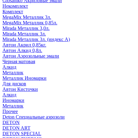
Glosaniko Акриловые эмали
Некомплект
Комплект
MegaMix Металлик 3л.
MegaMix Металлик 0,85л.
Mirada Металлик 3,0л.
Mirada Металлик 3л.
Mirada Металлик 3л. (индекс А)
Автон Акрил 0,85кг.
Автон Алкид 0,8л.
Автон Аэрозольные эмали
Черная матовая
Алкид
Металлик
Металлик Иномарки
Для дисков
Автон Кисточки
Алкид
Иномарки
Металлик
Прочее
Deton Специальные аэрозоли
DETON
DETON ART
DETON SPECIAL