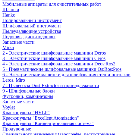
Мобильные аппараты для очистительных работ
Шланги
Hanko
Полировальный инструмент
Шлифовальный инструмент
Пылеудаляющие устройства
Подошвы, диск-подошвы
Запасные части
Mirka
2 - Электрические шлифовальные машинки Deros
3 - Электрические шлифовальные машинки Ceros
4 - Электрические шлифовальные машинки Deos;Ros2
5 - Пневматические шлифовальные машинки Os;Ros;Pros
6 - Электрические машинки для шлифования стен и потолков
Leros, Miro
7 - Пылесосы Dust Extractor и принадлежности
9 - Шлифовальные блоки
Футболки, комбинезоны
Запасные части
Voylet
Краскопульты "HVLP"
Краскопульты "Excellent Atomization"
Краскопульты "Конвенциональная система"
Продувочные
Специального назначения (аэрографы, пескоструйные,