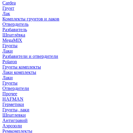
Cardea
Грунт
Лак
Комплекты грунтов и лаков
Отвердитель
Разбавитель
Шпатлёвка
MegaMIX
Грунты
Лаки
Разбавители и отвердители
Polaron
Грунты комплекты
Лаки комплекты
Лаки
Грунты
Отвердители
Прочее
HAFMAN
Герметики
Грунты, лаки
Шпатлевки
Антигравий
Аэрозоли
Ремкомплекты