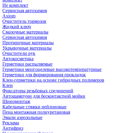
Не комплект
Сервисная автохимия
Axiom
Очиститель тормозов
Жидкий ключ
Смазочные материалы
Сервисная автохимия
Протирочные материалы
Укрывочные материалы
Очистители рук
Автокосметика
Герметики распыляемые
Герметики многоцелевые высокотемпературные
Герметики для формирования прокладок
Клеи-герметики на основе гибридных полимеров
Клеи
Фиксаторы резьбовых соединений
Автошампуни для бесконтактной мойки
Шиномонтаж
Кабельные стяжки нейлоновые
Пена монтажная полиуретановая
Эмали аэрозольные
Реклама
Антифриз