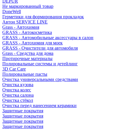
DEPUR
Не маркированный товар
DoneWell
Герметики для формирования прокладок
Автон SERVICE LINE
Grass - Автохимия
GRASS - Автокосметика
GRASS - Автомобильные аксессуары в салон
GRASS - Автохимия для моек
GRASS - Очистители для автомобиля
Grass - Средства для дома
Протирочные материалы
Полировальные системы и детейлинг
3D Car Care
Полировальные пасты
Очистка универсальными средствами
Очистка кузова
Очистка колес
Очистка салона
Очистка стёкол
Очистка перед нанесением керамики
Защитные покрытия
Защитные покрытия
Защитные покрытия
Защитные покрытия