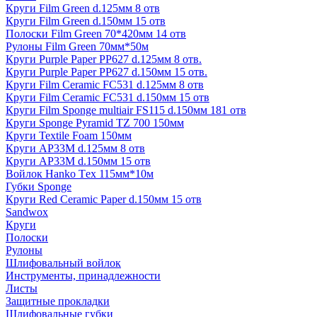
Круги Film Green d.125мм 8 отв
Круги Film Green d.150мм 15 отв
Полоски Film Green 70*420мм 14 отв
Рулоны Film Green 70мм*50м
Круги Purple Paper PP627 d.125мм 8 отв.
Круги Purple Paper PP627 d.150мм 15 отв.
Круги Film Ceramic FC531 d.125мм 8 отв
Круги Film Ceramic FC531 d.150мм 15 отв
Круги Film Sponge multiair FS115 d.150мм 181 отв
Круги Sponge Pyramid TZ 700 150мм
Круги Textile Foam 150мм
Круги AP33M d.125мм 8 отв
Круги AP33M d.150мм 15 отв
Войлок Hanko Tех 115мм*10м
Губки Sponge
Круги Red Ceramic Paper d.150мм 15 отв
Sandwox
Круги
Полоски
Рулоны
Шлифовальный войлок
Инструменты, принадлежности
Листы
Защитные прокладки
Шлифовальные губки