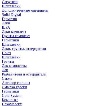
Carsystem
Шпатлевки
Дополнительные материалы
Solid Digital
Герметик
Лаки
ILPA
Лаки комплект
Грунты комплект
Герметики
Шпатлевки
Лаки, грунты, отвердители
Holex
Шпатлёвки
Грунты
Лак комплекты
Лак
Разбавители и отвердители
Смола
Антикор составы
Смывка краски
Герметики
Gold System
Комплект
Некомплект