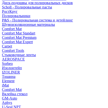
Диск-подошвы для полировальных дисков
Scholl - Полировальные пасты
РостКруг
Полировальники
P&S - Полировальная система и детейлинг
Шумоизоляционные материалы
Comfort Mat
Comfort Mat Standart
Comfort Mat Premium
Comfort Mat Expert
Carpet
Comfort Tools
Стыковочные ленты
AEROSPACE
Sorbeo
Изолонтейп
IZOLINER
Тишина
Element
iMat
Comfort Mat
Вклейка стекол
GM-Auto
Aphys
U-Seal NPT