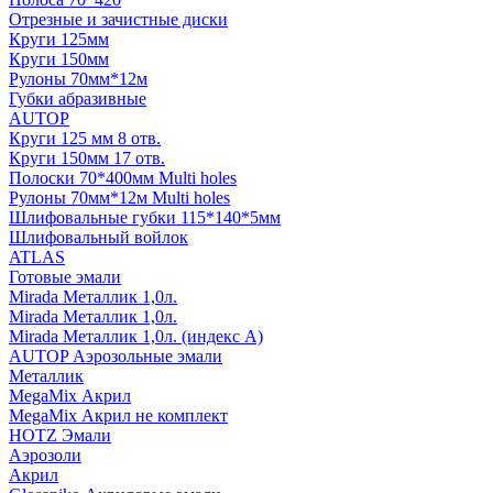
Отрезные и зачистные диски
Круги 125мм
Круги 150мм
Рулоны 70мм*12м
Губки абразивные
AUTOP
Круги 125 мм 8 отв.
Круги 150мм 17 отв.
Полоски 70*400мм Multi holes
Рулоны 70мм*12м Multi holes
Шлифовальные губки 115*140*5мм
Шлифовальный войлок
ATLAS
Готовые эмали
Mirada Металлик 1,0л.
Mirada Металлик 1,0л.
Mirada Металлик 1,0л. (индекс А)
AUTOP Аэрозольные эмали
Металлик
MegaMix Акрил
MegaMix Акрил не комплект
HOTZ Эмали
Аэрозоли
Акрил