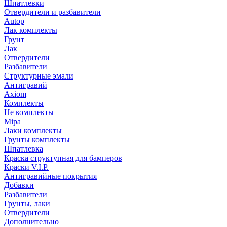
Шпатлевки
Отвердители и разбавители
Autop
Лак комплекты
Грунт
Лак
Отвердители
Разбавители
Структурные эмали
Антигравий
Axiom
Комплекты
Не комплекты
Mipa
Лаки комплекты
Грунты комплекты
Шпатлевка
Краска структупная для бамперов
Краски V.I.P.
Антигравийные покрытия
Добавки
Разбавители
Грунты, лаки
Отвердители
Дополнительно