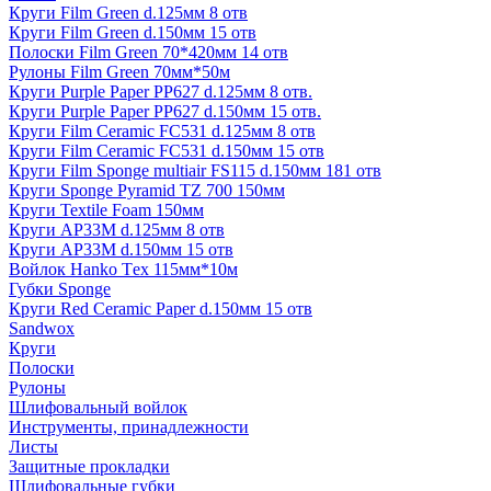
Круги Film Green d.125мм 8 отв
Круги Film Green d.150мм 15 отв
Полоски Film Green 70*420мм 14 отв
Рулоны Film Green 70мм*50м
Круги Purple Paper PP627 d.125мм 8 отв.
Круги Purple Paper PP627 d.150мм 15 отв.
Круги Film Ceramic FC531 d.125мм 8 отв
Круги Film Ceramic FC531 d.150мм 15 отв
Круги Film Sponge multiair FS115 d.150мм 181 отв
Круги Sponge Pyramid TZ 700 150мм
Круги Textile Foam 150мм
Круги AP33M d.125мм 8 отв
Круги AP33M d.150мм 15 отв
Войлок Hanko Tех 115мм*10м
Губки Sponge
Круги Red Ceramic Paper d.150мм 15 отв
Sandwox
Круги
Полоски
Рулоны
Шлифовальный войлок
Инструменты, принадлежности
Листы
Защитные прокладки
Шлифовальные губки