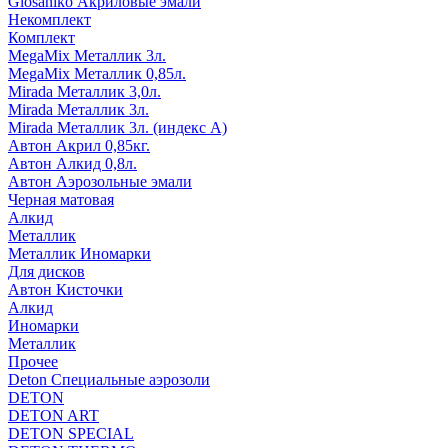
Glosaniko Акриловые эмали
Некомплект
Комплект
MegaMix Металлик 3л.
MegaMix Металлик 0,85л.
Mirada Металлик 3,0л.
Mirada Металлик 3л.
Mirada Металлик 3л. (индекс А)
Автон Акрил 0,85кг.
Автон Алкид 0,8л.
Автон Аэрозольные эмали
Черная матовая
Алкид
Металлик
Металлик Иномарки
Для дисков
Автон Кисточки
Алкид
Иномарки
Металлик
Прочее
Deton Специальные аэрозоли
DETON
DETON ART
DETON SPECIAL