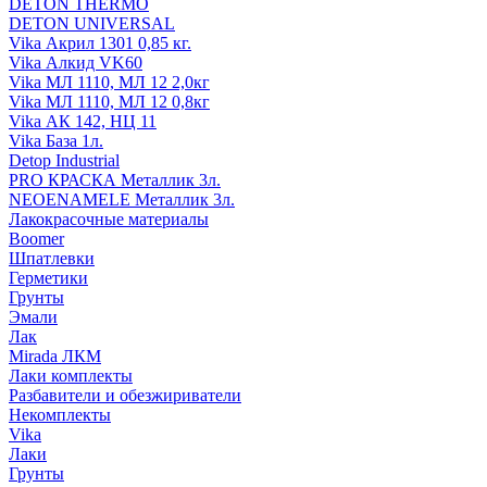
DETON THERMO
DETON UNIVERSAL
Vika Акрил 1301 0,85 кг.
Vika Алкид VK60
Vika МЛ 1110, МЛ 12 2,0кг
Vika МЛ 1110, МЛ 12 0,8кг
Vika АК 142, НЦ 11
Vika База 1л.
Detop Industrial
PRO КРАСКА Металлик 3л.
NEOENAMELE Металлик 3л.
Лакокрасочные материалы
Boomer
Шпатлевки
Герметики
Грунты
Эмали
Лак
Mirada ЛКМ
Лаки комплекты
Разбавители и обезжириватели
Некомплекты
Vika
Лаки
Грунты