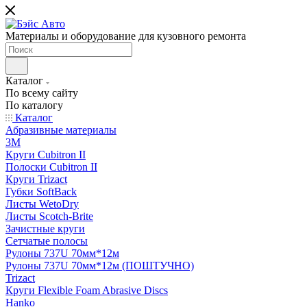
Материалы и оборудование для кузовного ремонта
Каталог
По всему сайту
По каталогу
Каталог
Абразивные материалы
3M
Круги Cubitron II
Полоски Cubitron II
Круги Trizact
Губки SoftBack
Листы WetoDry
Листы Scotch-Brite
Зачистные круги
Сетчатые полосы
Рулоны 737U 70мм*12м
Рулоны 737U 70мм*12м (ПОШТУЧНО)
Trizact
Круги Flexible Foam Abrasive Discs
Hanko