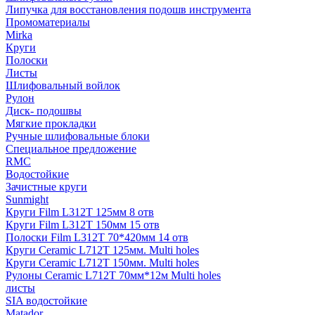
Липучка для восстановления подошв инструмента
Промоматериалы
Mirka
Круги
Полоски
Листы
Шлифовальный войлок
Рулон
Диск- подошвы
Мягкие прокладки
Ручные шлифовальные блоки
Специальное предложение
RMC
Водостойкие
Зачистные круги
Sunmight
Круги Film L312T 125мм 8 отв
Круги Film L312T 150мм 15 отв
Полоски Film L312T 70*420мм 14 отв
Круги Ceramic L712T 125мм. Multi holes
Круги Ceramic L712T 150мм. Multi holes
Рулоны Ceramic L712T 70мм*12м Multi holes
листы
SIA водостойкие
Matador