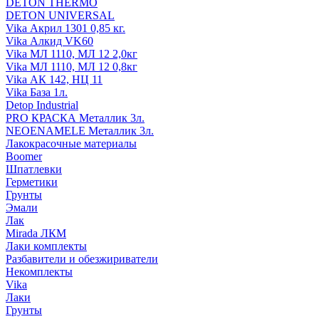
DETON THERMO
DETON UNIVERSAL
Vika Акрил 1301 0,85 кг.
Vika Алкид VK60
Vika МЛ 1110, МЛ 12 2,0кг
Vika МЛ 1110, МЛ 12 0,8кг
Vika АК 142, НЦ 11
Vika База 1л.
Detop Industrial
PRO КРАСКА Металлик 3л.
NEOENAMELE Металлик 3л.
Лакокрасочные материалы
Boomer
Шпатлевки
Герметики
Грунты
Эмали
Лак
Mirada ЛКМ
Лаки комплекты
Разбавители и обезжириватели
Некомплекты
Vika
Лаки
Грунты