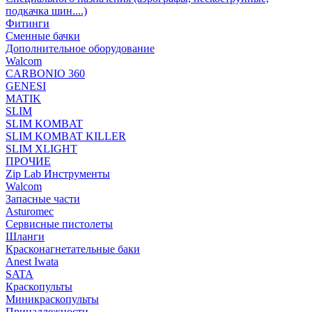
подкачка шин....)
Фитинги
Сменные бачки
Дополнительное оборудование
Walcom
CARBONIO 360
GENESI
MATIK
SLIM
SLIM KOMBAT
SLIM KOMBAT KILLER
SLIM XLIGHT
ПРОЧИЕ
Zip Lab Инструменты
Walсom
Запасные части
Asturomec
Сервисные пистолеты
Шланги
Красконагнетательные баки
Anest Iwata
SATA
Краскопульты
Миникраскопульты
Принадлежности