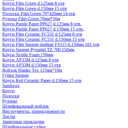
Круги Film Green d.125мм 8 отв
Круги Film Green d.150мм 15 отв
Полоски Film Green 70*420мм 14 отв
Рулоны Film Green 70мм*50м
Круги Purple Paper PP627 d.125мм 8 отв.
Круги Purple Paper PP627 d.150мм 15 отв.
Круги Film Ceramic FC531 d.125мм 8 отв
Круги Film Ceramic FC531 d.150мм 15 отв
Круги Film Sponge multiair FS115 d.150мм 181 отв
Круги Sponge Pyramid TZ 700 150мм
Круги Textile Foam 150мм
Круги AP33M d.125мм 8 отв
Круги AP33M d.150мм 15 отв
Войлок Hanko Tех 115мм*10м
Губки Sponge
Круги Red Ceramic Paper d.150мм 15 отв
Sandwox
Круги
Полоски
Рулоны
Шлифовальный войлок
Инструменты, принадлежности
Листы
Защитные прокладки
Шлифовальные губки