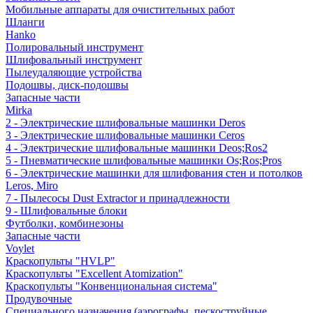
Мобильные аппараты для очистительных работ
Шланги
Hanko
Полировальный инструмент
Шлифовальный инструмент
Пылеудаляющие устройства
Подошвы, диск-подошвы
Запасные части
Mirka
2 - Электрические шлифовальные машинки Deros
3 - Электрические шлифовальные машинки Ceros
4 - Электрические шлифовальные машинки Deos;Ros2
5 - Пневматические шлифовальные машинки Os;Ros;Pros
6 - Электрические машинки для шлифования стен и потолков
Leros, Miro
7 - Пылесосы Dust Extractor и принадлежности
9 - Шлифовальные блоки
Футболки, комбинезоны
Запасные части
Voylet
Краскопульты "HVLP"
Краскопульты "Excellent Atomization"
Краскопульты "Конвенциональная система"
Продувочные
Специального назначения (аэрографы, пескоструйные,