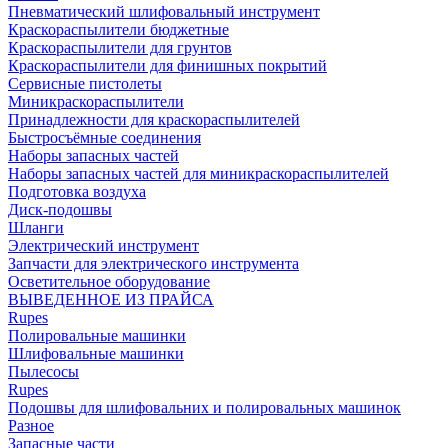
Пневматический шлифовальный инструмент
Краскораспылители бюджетные
Краскораспылители для грунтов
Краскораспылители для финишных покрытий
Сервисные пистолеты
Миникраскораспылители
Принадлежности для краскораспылителей
Быстросъёмные соединения
Наборы запасных частей
Наборы запасных частей для миникраскораспылителей
Подготовка воздуха
Диск-подошвы
Шланги
Электрический инструмент
Запчасти для электрического инструмента
Осветительное оборудование
ВЫВЕДЕННОЕ ИЗ ПРАЙСА
Rupes
Полировальные машинки
Шлифовальные машинки
Пылесосы
Rupes
Подошвы для шлифовальних и полировальных машинок
Разное
Запасные части