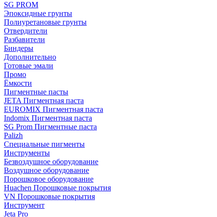
SG PROM
Эпоксидные грунты
Полиуретановые грунты
Отвердители
Разбавители
Биндеры
Дополнительно
Готовые эмали
Промо
Ёмкости
Пигментные пасты
JETA Пигментная паста
EUROMIX Пигментная паста
Indomix Пигментная паста
SG Prom Пигментные паста
Palizh
Специальные пигменты
Инструменты
Безвоздушное оборудование
Воздушное оборудование
Порошковое оборудование
Huachen Порошковые покрытия
VN Порошковые покрытия
Инструмент
Jeta Pro