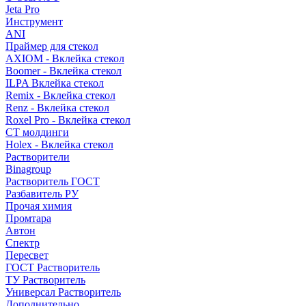
Jeta Pro
Инструмент
ANI
Праймер для стекол
AXIOM - Вклейка стекол
Boomer - Вклейка стекол
ILPA Вклейка стекол
Remix - Вклейка стекол
Renz - Вклейка стекол
Roxel Pro - Вклейка стекол
СТ молдинги
Holex - Вклейка стекол
Растворители
Binagroup
Растворитель ГОСТ
Разбавитель РУ
Прочая химия
Промтара
Автон
Спектр
Пересвет
ГОСТ Растворитель
ТУ Растворитель
Универсал Растворитель
Дополнительно