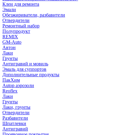
Клеи для ремонта
Эмали
Обезжириватели, разбавители
Отвердители
Ремонтный набор
Полупродукт
REMIX
GM-Auto
Автон
Лаки
Грунты
Антигравий и мовиль
Эмаль для суппортов
Дополнительные продукты
ПакХим
Autop аэрозоли
Reoflex
Лаки
Грунты
Лаки, грунты
Отвердители
Разбавители
Шпатлевки
Антигравий
Проявочное покрытие