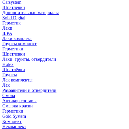
Carsystem
Шпатлевки
Дополнительные материалы
Solid Digital
Герметик
Лаки
ILPA
Лаки комплект
Грунты комплект
Герметики
Шпатлевки
Лаки, грунты, отвердители
Holex
Шпатлёвки
Грунты
Лак комплекты
Лак
Разбавители и отвердители
Смола
Антикор составы
Смывка краски
Герметики
Gold System
Комплект
Некомплект