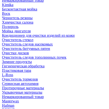
Немаркированный товар
Kimika
Бесконтактная мойка
Воск
Чернитель резины
Химчистки салона
Полироль
Мойка двигателя
Кондиционер для очистки изделий из кожи
Очиститель стекол
Очиститель следов насекомых
Очиститель битумных пятен
Очистки дисков
Очиститель следов тополинных почек
Зимние продукты
Гигиеническая обработка
Пластиковая тара
L-Ross
Очиститель тормозов
Сервисная автохимия
Протирочные материалы
Укрывочные материалы
Немаркированный товар
Masterwax
Hafman