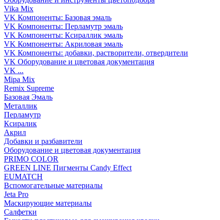
Vika Mix
VK Компоненты: Базовая эмаль
VK Компоненты: Перламутр эмаль
VK Компоненты: Ксираллик эмаль
VK Компоненты: Акриловая эмаль
VK Компоненты: добавки, растворители, отвердители
VK Оборудование и цветовая документация
VK ...
Mipa Mix
Remix Supreme
Базовая Эмаль
Металлик
Перламутр
Ксиралик
Акрил
Добавки и разбавители
Оборудование и цветовая документация
PRIMO COLOR
GREEN LINE Пигменты Candy Effect
EUMATCH
Вспомогательные материалы
Jeta Pro
Маскирующие материалы
Салфетки