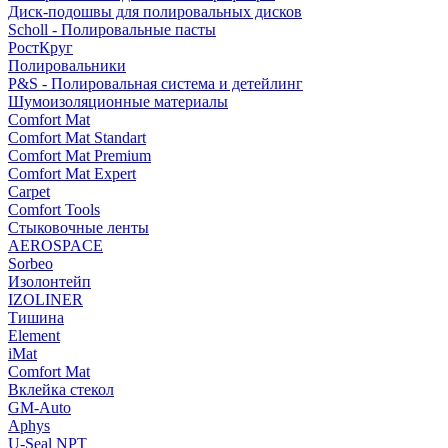
Диск-подошвы для полировальных дисков
Scholl - Полировальные пасты
РостКруг
Полировальники
P&S - Полировальная система и детейлинг
Шумоизоляционные материалы
Comfort Mat
Comfort Mat Standart
Comfort Mat Premium
Comfort Mat Expert
Carpet
Comfort Tools
Стыковочные ленты
AEROSPACE
Sorbeo
Изолонтейп
IZOLINER
Тишина
Element
iMat
Comfort Mat
Вклейка стекол
GM-Auto
Aphys
U-Seal NPT