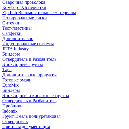
Сварочная проволока
Комфорт ХБ перчатки
Zip Lab Вспомогательные материалы
Полировальные диски
Ситечки
Тест-пластины
Салфетки
Дополнительно
Индустриальные системы
JETA Industry
Биндеры
Отвердитель и Разбавитель
Эпоксидные грунты
Тара
Дополнительные продукты
Готовые эмали
EuroMix
Биндеры
Эпоксидные и кислотные грунты
Отвердитель и Разбавитель
Пробники
Indomix
Грунт-Эмаль полиуретановая
Отвердитель
Цветовая документация