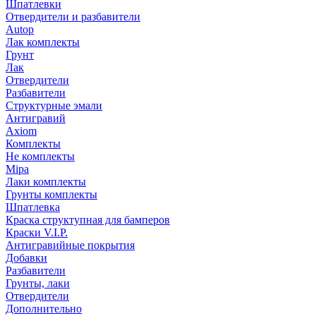
Шпатлевки
Отвердители и разбавители
Autop
Лак комплекты
Грунт
Лак
Отвердители
Разбавители
Структурные эмали
Антигравий
Axiom
Комплекты
Не комплекты
Mipa
Лаки комплекты
Грунты комплекты
Шпатлевка
Краска структупная для бамперов
Краски V.I.P.
Антигравийные покрытия
Добавки
Разбавители
Грунты, лаки
Отвердители
Дополнительно