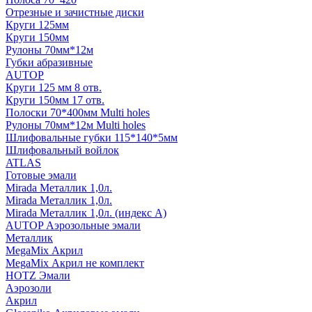
Отрезные и зачистные диски
Круги 125мм
Круги 150мм
Рулоны 70мм*12м
Губки абразивные
AUTOP
Круги 125 мм 8 отв.
Круги 150мм 17 отв.
Полоски 70*400мм Multi holes
Рулоны 70мм*12м Multi holes
Шлифовальные губки 115*140*5мм
Шлифовальный войлок
ATLAS
Готовые эмали
Mirada Металлик 1,0л.
Mirada Металлик 1,0л.
Mirada Металлик 1,0л. (индекс А)
AUTOP Аэрозольные эмали
Металлик
MegaMix Акрил
MegaMix Акрил не комплект
HOTZ Эмали
Аэрозоли
Акрил