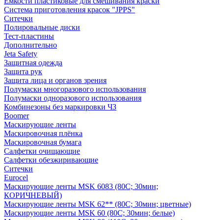
Емкости пластиковые для смешивания краски
Система приготовления красок "JPPS"
Ситечки
Полировальные диски
Тест-пластины
Дополнительно
Jeta Safety
Защитная одежда
Защита рук
Защита лица и органов зрения
Полумаски многоразового использования
Полумаски одноразового использования
Комбинезоны без маркировки ЧЗ
Boomer
Маскирующие ленты
Маскировочная плёнка
Маскировочная бумага
Салфетки очищающие
Салфетки обезжиривающие
Ситечки
Euroсel
Маскирующие ленты MSK 6083 (80С; 30мин;
КОРИЧНЕВЫЙ)
Маскирующие ленты MSK 62** (80С; 30мин; цветные)
Маскирующие ленты MSK 60 (80С; 30мин; белые)