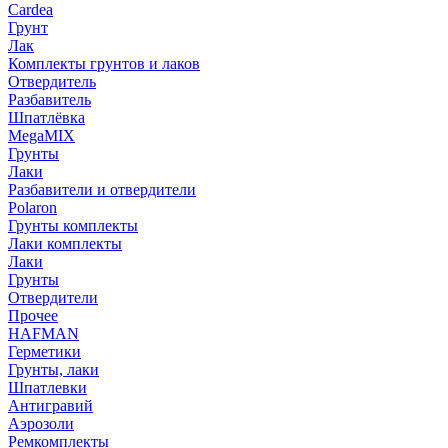
Cardea
Грунт
Лак
Комплекты грунтов и лаков
Отвердитель
Разбавитель
Шпатлёвка
MegaMIX
Грунты
Лаки
Разбавители и отвердители
Polaron
Грунты комплекты
Лаки комплекты
Лаки
Грунты
Отвердители
Прочее
HAFMAN
Герметики
Грунты, лаки
Шпатлевки
Антигравий
Аэрозоли
Ремкомплекты