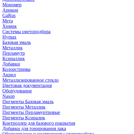
Мономер
Арикон
GaRus
Мета
Химик
Системы цветоподбора
Hymax
Базовая эмаль
Металлик
Перламутр
Ксираллик
Добавки
Колорстримы
Акрил
Металлизированное стекло
Цветовая документация
Оборудование
Nason
Пигменты Базовая эмаль
Пигменты Металлик
Пигменты Перламуртровые
Пигменты Ксиралик
Контроллер для базового покрытия
Добавки для тонирования лака
Оборудование и инструменты цветоподбора