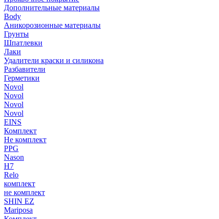
Дополнительные материалы
Body
Аникорозионные материалы
Грунты
Шпатлевки
Лаки
Удалители краски и силикона
Разбавители
Герметики
Novol
Novol
Novol
Novol
EINS
Комплект
Не комплект
PPG
Nason
H7
Relo
комплект
не комплект
SHIN EZ
Mariposa
Комплект