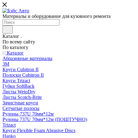
Материалы и оборудование для кузовного ремонта
Каталог
По всему сайту
По каталогу
Каталог
Абразивные материалы
3M
Круги Cubitron II
Полоски Cubitron II
Круги Trizact
Губки SoftBack
Листы WetoDry
Листы Scotch-Brite
Зачистные круги
Сетчатые полосы
Рулоны 737U 70мм*12м
Рулоны 737U 70мм*12м (ПОШТУЧНО)
Trizact
Круги Flexible Foam Abrasive Discs
Hanko