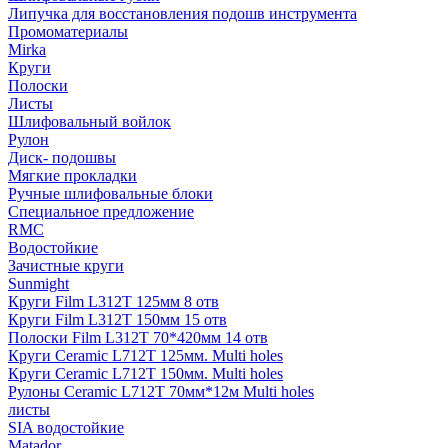
Липучка для восстановления подошв инструмента
Промоматериалы
Mirka
Круги
Полоски
Листы
Шлифовальный войлок
Рулон
Диск- подошвы
Мягкие прокладки
Ручные шлифовальные блоки
Специальное предложение
RMC
Водостойкие
Зачистные круги
Sunmight
Круги Film L312T 125мм 8 отв
Круги Film L312T 150мм 15 отв
Полоски Film L312T 70*420мм 14 отв
Круги Ceramic L712T 125мм. Multi holes
Круги Ceramic L712T 150мм. Multi holes
Рулоны Ceramic L712T 70мм*12м Multi holes
листы
SIA водостойкие
Matador