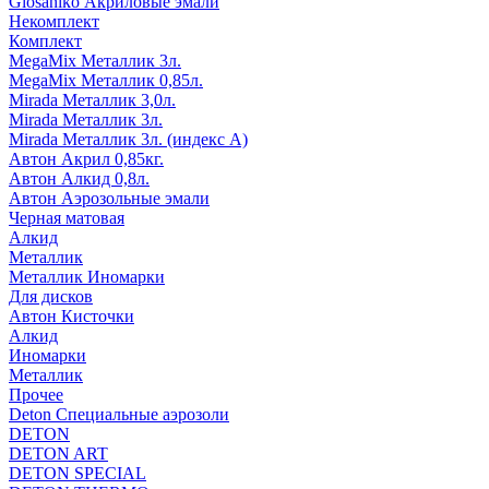
Glosaniko Акриловые эмали
Некомплект
Комплект
MegaMix Металлик 3л.
MegaMix Металлик 0,85л.
Mirada Металлик 3,0л.
Mirada Металлик 3л.
Mirada Металлик 3л. (индекс А)
Автон Акрил 0,85кг.
Автон Алкид 0,8л.
Автон Аэрозольные эмали
Черная матовая
Алкид
Металлик
Металлик Иномарки
Для дисков
Автон Кисточки
Алкид
Иномарки
Металлик
Прочее
Deton Специальные аэрозоли
DETON
DETON ART
DETON SPECIAL