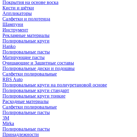
Покрытия на основе воска
Кисти и щётки
Аппликаторы
Салфетки и полотенца
Шампуни
Инструмент
Рекламные материалы
Полировальные круги
Hanko
Полировальные пасты
Матирующие пасты
Очищающие и Защитные составы
Полировальные диски и подошвы
Салфетки полировальные
RBS Auto
Полировальные круги на полиуретановой основе
Полировальные круги стандарт
Полировальные круги тонкие
Расходные материалы
Салфетки полировальные
Полировальные пасты
3М
Mirka
Полировальные пасты
Принадлежности