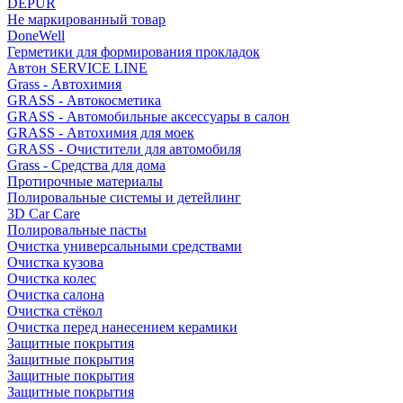
DEPUR
Не маркированный товар
DoneWell
Герметики для формирования прокладок
Автон SERVICE LINE
Grass - Автохимия
GRASS - Автокосметика
GRASS - Автомобильные аксессуары в салон
GRASS - Автохимия для моек
GRASS - Очистители для автомобиля
Grass - Средства для дома
Протирочные материалы
Полировальные системы и детейлинг
3D Car Care
Полировальные пасты
Очистка универсальными средствами
Очистка кузова
Очистка колес
Очистка салона
Очистка стёкол
Очистка перед нанесением керамики
Защитные покрытия
Защитные покрытия
Защитные покрытия
Защитные покрытия