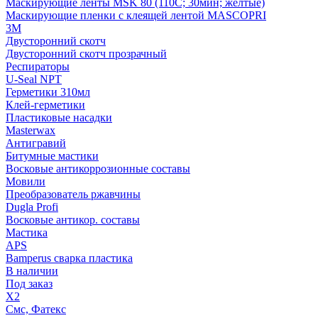
Маскирующие ленты MSK 80 (110С; 30мин; желтые)
Маскирующие пленки с клеящей лентой MASCOPRI
3M
Двусторонний скотч
Двусторонний скотч прозрачный
Респираторы
U-Seal NPT
Герметики 310мл
Клей-герметики
Пластиковые насадки
Masterwax
Антигравий
Битумные мастики
Восковые антикоррозионные составы
Мовили
Преобразователь ржавчины
Dugla Profi
Восковые антикор. составы
Мастика
APS
Bamperus сварка пластика
В наличии
Под заказ
X2
Смс, Фатекс