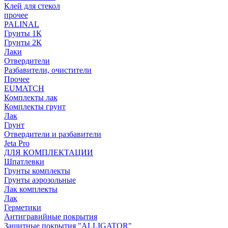
Клей для стекол
прочее
PALINAL
Грунты 1К
Грунты 2К
Лаки
Отвердители
Разбавители, очистители
Прочее
EUMATCH
Комплекты лак
Комплекты грунт
Лак
Грунт
Отвердители и разбавители
Jeta Pro
ДЛЯ КОМПЛЕКТАЦИИ
Шпатлевки
Грунты комплекты
Грунты аэрозольные
Лак комплекты
Лак
Герметики
Антигравийные покрытия
Защитные покрытия "ALLIGATOR"