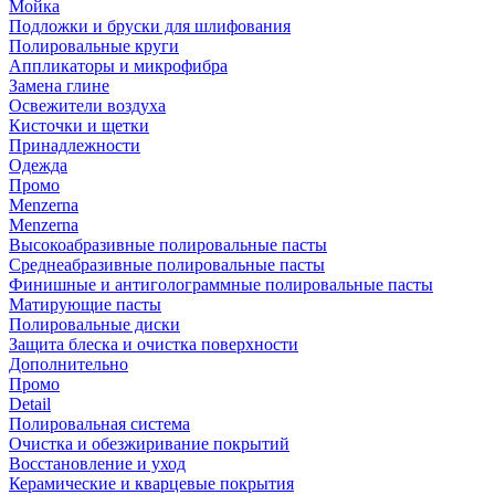
Мойка
Подложки и бруски для шлифования
Полировальные круги
Аппликаторы и микрофибра
Замена глине
Освежители воздуха
Кисточки и щетки
Принадлежности
Одежда
Промо
Menzerna
Menzerna
Высокоабразивные полировальные пасты
Среднеабразивные полировальные пасты
Финишные и антиголограммные полировальные пасты
Матирующие пасты
Полировальные диски
Защита блеска и очистка поверхности
Дополнительно
Промо
Detail
Полировальная система
Очистка и обезжиривание покрытий
Восстановление и уход
Керамические и кварцевые покрытия