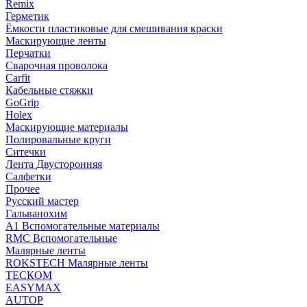
Remix
Герметик
Ёмкости пластиковые для смешивания краски
Маскирующие ленты
Перчатки
Сварочная проволока
Carfit
Кабельные стяжки
GoGrip
Holex
Маскирующие материалы
Полировальные круги
Ситечки
Лента Двусторонняя
Салфетки
Прочее
Русский мастер
Гальванохим
А1 Вспомогательные материалы
RMC Вспомогательные
Малярные ленты
ROKSTECH Малярные ленты
ТЕСКОМ
EASYMAX
AUTOP