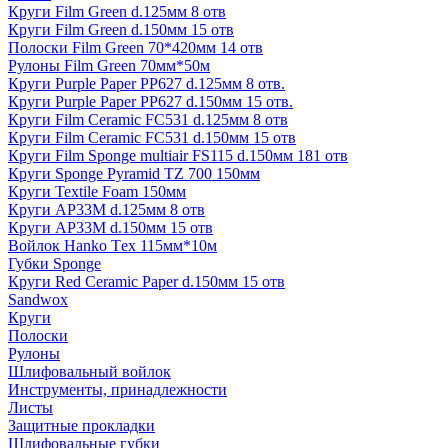
Круги Film Green d.125мм 8 отв
Круги Film Green d.150мм 15 отв
Полоски Film Green 70*420мм 14 отв
Рулоны Film Green 70мм*50м
Круги Purple Paper PP627 d.125мм 8 отв.
Круги Purple Paper PP627 d.150мм 15 отв.
Круги Film Ceramic FC531 d.125мм 8 отв
Круги Film Ceramic FC531 d.150мм 15 отв
Круги Film Sponge multiair FS115 d.150мм 181 отв
Круги Sponge Pyramid TZ 700 150мм
Круги Textile Foam 150мм
Круги AP33M d.125мм 8 отв
Круги AP33M d.150мм 15 отв
Войлок Hanko Tех 115мм*10м
Губки Sponge
Круги Red Ceramic Paper d.150мм 15 отв
Sandwox
Круги
Полоски
Рулоны
Шлифовальный войлок
Инструменты, принадлежности
Листы
Защитные прокладки
Шлифовальные губки