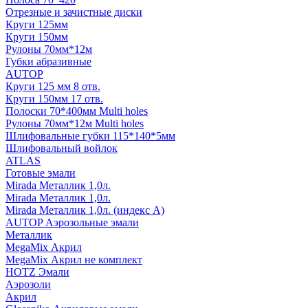
Отрезные и зачистные диски
Круги 125мм
Круги 150мм
Рулоны 70мм*12м
Губки абразивные
AUTOP
Круги 125 мм 8 отв.
Круги 150мм 17 отв.
Полоски 70*400мм Multi holes
Рулоны 70мм*12м Multi holes
Шлифовальные губки 115*140*5мм
Шлифовальный войлок
ATLAS
Готовые эмали
Mirada Металлик 1,0л.
Mirada Металлик 1,0л.
Mirada Металлик 1,0л. (индекс А)
AUTOP Аэрозольные эмали
Металлик
MegaMix Акрил
MegaMix Акрил не комплект
HOTZ Эмали
Аэрозоли
Акрил