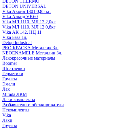
DETON THERMO
DETON UNIVERSAL
Vika Акрил 1301 0,85 кг.
Vika Алкид VK60
Vika МЛ 1110, МЛ 12 2,0кг
Vika МЛ 1110, МЛ 12 0,8кг
Vika АК 142, НЦ 11
Vika База 1л.
Detop Industrial
PRO КРАСКА Металлик 3л.
NEOENAMELE Металлик 3л.
Лакокрасочные материалы
Boomer
Шпатлевки
Герметики
Грунты
Эмали
Лак
Mirada ЛКМ
Лаки комплекты
Разбавители и обезжириватели
Некомплекты
Vika
Лаки
Грунты