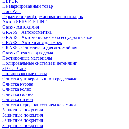
DEPUR
Не маркированный товар
DoneWell
Герметики для формирования прокладок
Автон SERVICE LINE
Grass - Автохимия
GRASS - Автокосметика
GRASS - Автомобильные аксессуары в салон
GRASS - Автохимия для моек
GRASS - Очистители для автомобиля
Grass - Средства для дома
Протирочные материалы
Полировальные системы и детейлинг
3D Car Care
Полировальные пасты
Очистка универсальными средствами
Очистка кузова
Очистка колес
Очистка салона
Очистка стёкол
Очистка перед нанесением керамики
Защитные покрытия
Защитные покрытия
Защитные покрытия
Защитные покрытия