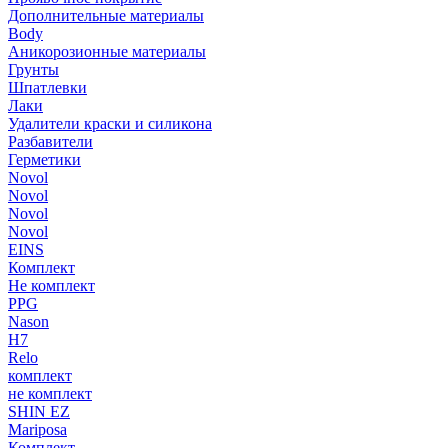
Дополнительные материалы
Body
Аникорозионные материалы
Грунты
Шпатлевки
Лаки
Удалители краски и силикона
Разбавители
Герметики
Novol
Novol
Novol
Novol
EINS
Комплект
Не комплект
PPG
Nason
H7
Relo
комплект
не комплект
SHIN EZ
Mariposa
Комплект