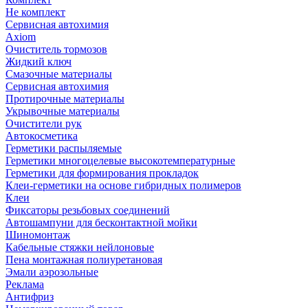
Не комплект
Сервисная автохимия
Axiom
Очиститель тормозов
Жидкий ключ
Смазочные материалы
Сервисная автохимия
Протирочные материалы
Укрывочные материалы
Очистители рук
Автокосметика
Герметики распыляемые
Герметики многоцелевые высокотемпературные
Герметики для формирования прокладок
Клеи-герметики на основе гибридных полимеров
Клеи
Фиксаторы резьбовых соединений
Автошампуни для бесконтактной мойки
Шиномонтаж
Кабельные стяжки нейлоновые
Пена монтажная полиуретановая
Эмали аэрозольные
Реклама
Антифриз