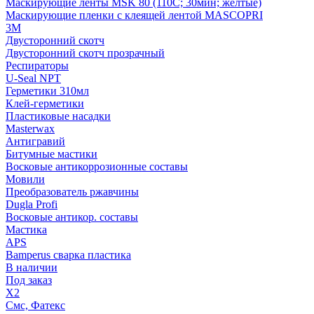
Маскирующие ленты MSK 80 (110С; 30мин; желтые)
Маскирующие пленки с клеящей лентой MASCOPRI
3M
Двусторонний скотч
Двусторонний скотч прозрачный
Респираторы
U-Seal NPT
Герметики 310мл
Клей-герметики
Пластиковые насадки
Masterwax
Антигравий
Битумные мастики
Восковые антикоррозионные составы
Мовили
Преобразователь ржавчины
Dugla Profi
Восковые антикор. составы
Мастика
APS
Bamperus сварка пластика
В наличии
Под заказ
X2
Смс, Фатекс