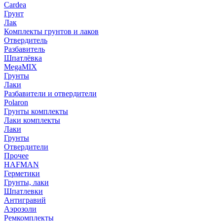
Cardea
Грунт
Лак
Комплекты грунтов и лаков
Отвердитель
Разбавитель
Шпатлёвка
MegaMIX
Грунты
Лаки
Разбавители и отвердители
Polaron
Грунты комплекты
Лаки комплекты
Лаки
Грунты
Отвердители
Прочее
HAFMAN
Герметики
Грунты, лаки
Шпатлевки
Антигравий
Аэрозоли
Ремкомплекты