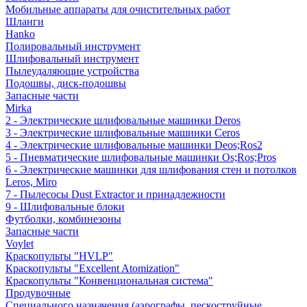
Мобильные аппараты для очистительных работ
Шланги
Hanko
Полировальный инструмент
Шлифовальный инструмент
Пылеудаляющие устройства
Подошвы, диск-подошвы
Запасные части
Mirka
2 - Электрические шлифовальные машинки Deros
3 - Электрические шлифовальные машинки Ceros
4 - Электрические шлифовальные машинки Deos;Ros2
5 - Пневматические шлифовальные машинки Os;Ros;Pros
6 - Электрические машинки для шлифования стен и потолков
Leros, Miro
7 - Пылесосы Dust Extractor и принадлежности
9 - Шлифовальные блоки
Футболки, комбинезоны
Запасные части
Voylet
Краскопульты "HVLP"
Краскопульты "Excellent Atomization"
Краскопульты "Конвенциональная система"
Продувочные
Специального назначения (аэрографы, пескоструйные,