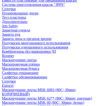
Емкости пластиковые для смешивания краски
Система приготовления красок "JPPS"
Ситечки
Полировальные диски
Тест-пластины
Дополнительно
Jeta Safety
Защитная одежда
Защита рук
Защита лица и органов зрения
Полумаски многоразового использования
Полумаски одноразового использования
Комбинезоны без маркировки ЧЗ
Boomer
Маскирующие ленты
Маскировочная плёнка
Маскировочная бумага
Салфетки очищающие
Салфетки обезжиривающие
Ситечки
Euroсel
Маскирующие ленты MSK 6083 (80С; 30мин;
КОРИЧНЕВЫЙ)
Маскирующие ленты MSK 62** (80С; 30мин; цветные)
Маскирующие ленты MSK 60 (80С; 30мин; белые)