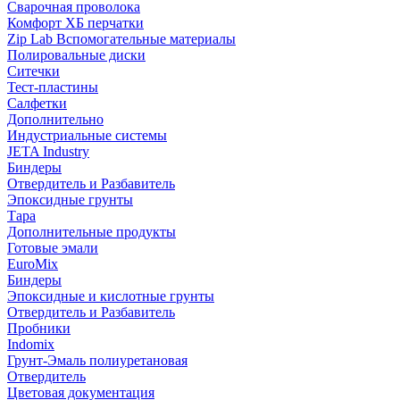
Сварочная проволока
Комфорт ХБ перчатки
Zip Lab Вспомогательные материалы
Полировальные диски
Ситечки
Тест-пластины
Салфетки
Дополнительно
Индустриальные системы
JETA Industry
Биндеры
Отвердитель и Разбавитель
Эпоксидные грунты
Тара
Дополнительные продукты
Готовые эмали
EuroMix
Биндеры
Эпоксидные и кислотные грунты
Отвердитель и Разбавитель
Пробники
Indomix
Грунт-Эмаль полиуретановая
Отвердитель
Цветовая документация