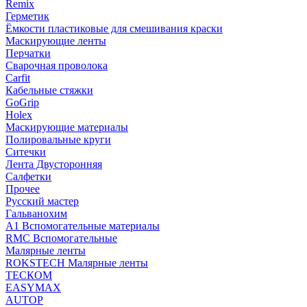
Remix
Герметик
Ёмкости пластиковые для смешивания краски
Маскирующие ленты
Перчатки
Сварочная проволока
Carfit
Кабельные стяжки
GoGrip
Holex
Маскирующие материалы
Полировальные круги
Ситечки
Лента Двусторонняя
Салфетки
Прочее
Русский мастер
Гальванохим
А1 Вспомогательные материалы
RMC Вспомогательные
Малярные ленты
ROKSTECH Малярные ленты
ТЕСКОМ
EASYMAX
AUTOP