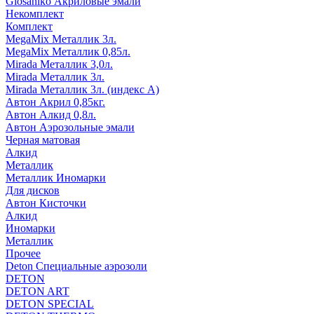
Glosaniko Акриловые эмали
Некомплект
Комплект
MegaMix Металлик 3л.
MegaMix Металлик 0,85л.
Mirada Металлик 3,0л.
Mirada Металлик 3л.
Mirada Металлик 3л. (индекс А)
Автон Акрил 0,85кг.
Автон Алкид 0,8л.
Автон Аэрозольные эмали
Черная матовая
Алкид
Металлик
Металлик Иномарки
Для дисков
Автон Кисточки
Алкид
Иномарки
Металлик
Прочее
Deton Специальные аэрозоли
DETON
DETON ART
DETON SPECIAL