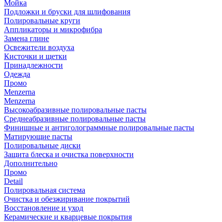
Мойка
Подложки и бруски для шлифования
Полировальные круги
Аппликаторы и микрофибра
Замена глине
Освежители воздуха
Кисточки и щетки
Принадлежности
Одежда
Промо
Menzerna
Menzerna
Высокоабразивные полировальные пасты
Среднеабразивные полировальные пасты
Финишные и антиголограммные полировальные пасты
Матирующие пасты
Полировальные диски
Защита блеска и очистка поверхности
Дополнительно
Промо
Detail
Полировальная система
Очистка и обезжиривание покрытий
Восстановление и уход
Керамические и кварцевые покрытия