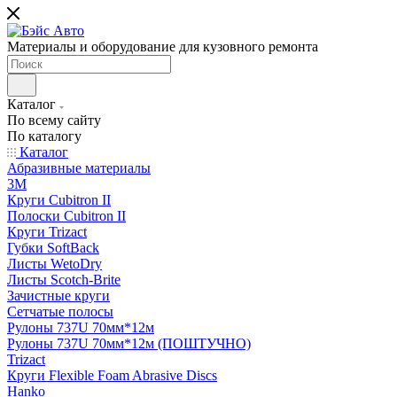
Материалы и оборудование для кузовного ремонта
Каталог
По всему сайту
По каталогу
Каталог
Абразивные материалы
3M
Круги Cubitron II
Полоски Cubitron II
Круги Trizact
Губки SoftBack
Листы WetoDry
Листы Scotch-Brite
Зачистные круги
Сетчатые полосы
Рулоны 737U 70мм*12м
Рулоны 737U 70мм*12м (ПОШТУЧНО)
Trizact
Круги Flexible Foam Abrasive Discs
Hanko