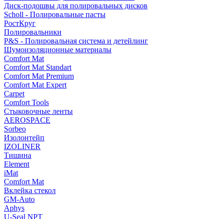
Диск-подошвы для полировальных дисков
Scholl - Полировальные пасты
РостКруг
Полировальники
P&S - Полировальная система и детейлинг
Шумоизоляционные материалы
Comfort Mat
Comfort Mat Standart
Comfort Mat Premium
Comfort Mat Expert
Carpet
Comfort Tools
Стыковочные ленты
AEROSPACE
Sorbeo
Изолонтейп
IZOLINER
Тишина
Element
iMat
Comfort Mat
Вклейка стекол
GM-Auto
Aphys
U-Seal NPT