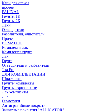
Клей для стекол
прочее
PALINAL
Грунты 1К
Грунты 2К
Лаки
Отвердители
Разбавители, очистители
Прочее
EUMATCH
Комплекты лак
Комплекты грунт
Лак
Грунт
Отвердители и разбавители
Jeta Pro
ДЛЯ КОМПЛЕКТАЦИИ
Шпатлевки
Грунты комплекты
Грунты аэрозольные
Лак комплекты
Лак
Герметики
Антигравийные покрытия
Защитные покрытия "ALLIGATOR"