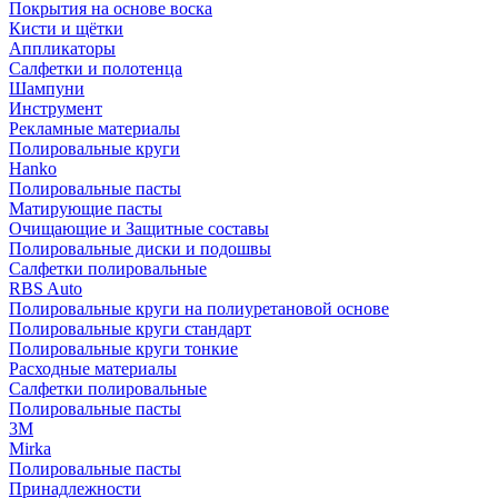
Покрытия на основе воска
Кисти и щётки
Аппликаторы
Салфетки и полотенца
Шампуни
Инструмент
Рекламные материалы
Полировальные круги
Hanko
Полировальные пасты
Матирующие пасты
Очищающие и Защитные составы
Полировальные диски и подошвы
Салфетки полировальные
RBS Auto
Полировальные круги на полиуретановой основе
Полировальные круги стандарт
Полировальные круги тонкие
Расходные материалы
Салфетки полировальные
Полировальные пасты
3М
Mirka
Полировальные пасты
Принадлежности