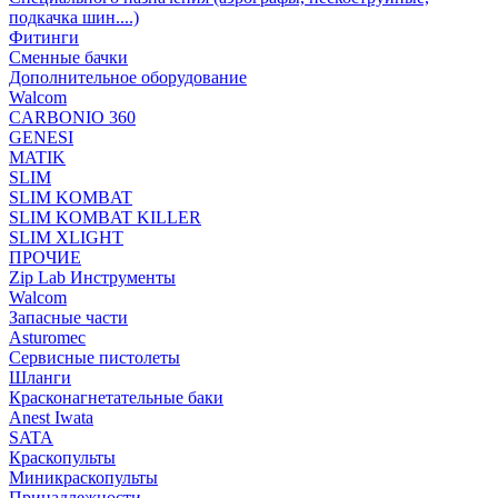
подкачка шин....)
Фитинги
Сменные бачки
Дополнительное оборудование
Walcom
CARBONIO 360
GENESI
MATIK
SLIM
SLIM KOMBAT
SLIM KOMBAT KILLER
SLIM XLIGHT
ПРОЧИЕ
Zip Lab Инструменты
Walсom
Запасные части
Asturomec
Сервисные пистолеты
Шланги
Красконагнетательные баки
Anest Iwata
SATA
Краскопульты
Миникраскопульты
Принадлежности