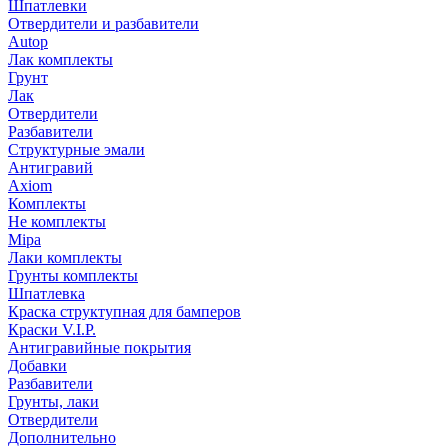
Шпатлевки
Отвердители и разбавители
Autop
Лак комплекты
Грунт
Лак
Отвердители
Разбавители
Структурные эмали
Антигравий
Axiom
Комплекты
Не комплекты
Mipa
Лаки комплекты
Грунты комплекты
Шпатлевка
Краска структупная для бамперов
Краски V.I.P.
Антигравийные покрытия
Добавки
Разбавители
Грунты, лаки
Отвердители
Дополнительно