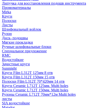
Липучка для восстановления подошв инструмента
Промоматериалы
Mirka
Круги
Полоски
Листы
Шлифовальный войлок
Рулон
Диск- подошвы
Мягкие прокладки
Ручные шлифовальные блоки
Специальное предложение
RMC
Водостойкие
Зачистные круги
Sunmight
Круги Film L312T 125мм 8 отв
Круги Film L312T 150мм 15 отв
Полоски Film L312T 70*420мм 14 отв
Круги Ceramic L712T 125мм. Multi holes
Круги Ceramic L712T 150мм. Multi holes
Рулоны Ceramic L712T 70мм*12м Multi holes
листы
SIA водостойкие
Matador