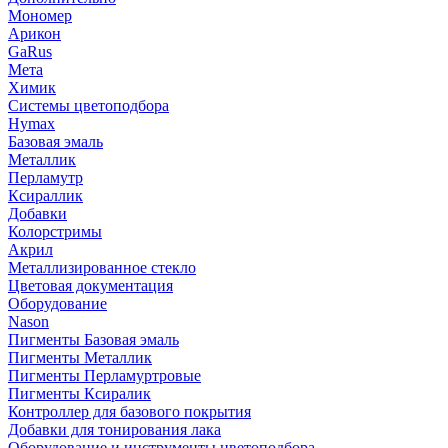
Мономер
Арикон
GaRus
Мета
Химик
Системы цветоподбора
Hymax
Базовая эмаль
Металлик
Перламутр
Ксираллик
Добавки
Колорстримы
Акрил
Металлизированное стекло
Цветовая документация
Оборудование
Nason
Пигменты Базовая эмаль
Пигменты Металлик
Пигменты Перламуртровые
Пигменты Ксиралик
Контроллер для базового покрытия
Добавки для тонирования лака
Оборудование и инструменты цветоподбора