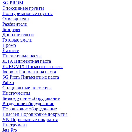
SG PROM
Эпоксидные грунты
Полиуретановые грунты
Отвердители
Разбавители
Биндеры
Дополнительно
Готовые эмали
Промо
Ёмкости
Пигментные пасты
JETA Пигментная паста
EUROMIX Пигментная паста
Indomix Пигментная паста
SG Prom Пигментные паста
Palizh
Специальные пигменты
Инструменты
Безвоздушное оборудование
Воздушное оборудование
Порошковое оборудование
Huachen Порошковые покрытия
VN Порошковые покрытия
Инструмент
Jeta Pro