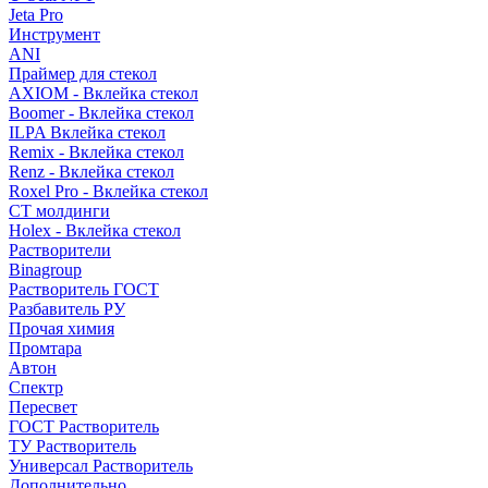
Jeta Pro
Инструмент
ANI
Праймер для стекол
AXIOM - Вклейка стекол
Boomer - Вклейка стекол
ILPA Вклейка стекол
Remix - Вклейка стекол
Renz - Вклейка стекол
Roxel Pro - Вклейка стекол
СТ молдинги
Holex - Вклейка стекол
Растворители
Binagroup
Растворитель ГОСТ
Разбавитель РУ
Прочая химия
Промтара
Автон
Спектр
Пересвет
ГОСТ Растворитель
ТУ Растворитель
Универсал Растворитель
Дополнительно