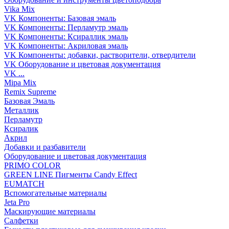
Vika Mix
VK Компоненты: Базовая эмаль
VK Компоненты: Перламутр эмаль
VK Компоненты: Ксираллик эмаль
VK Компоненты: Акриловая эмаль
VK Компоненты: добавки, растворители, отвердители
VK Оборудование и цветовая документация
VK ...
Mipa Mix
Remix Supreme
Базовая Эмаль
Металлик
Перламутр
Ксиралик
Акрил
Добавки и разбавители
Оборудование и цветовая документация
PRIMO COLOR
GREEN LINE Пигменты Candy Effect
EUMATCH
Вспомогательные материалы
Jeta Pro
Маскирующие материалы
Салфетки