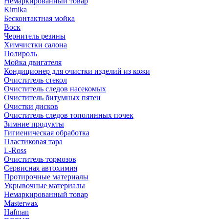
Немаркированный товар
Kimika
Бесконтактная мойка
Воск
Чернитель резины
Химчистки салона
Полироль
Мойка двигателя
Кондиционер для очистки изделий из кожи
Очиститель стекол
Очиститель следов насекомых
Очиститель битумных пятен
Очистки дисков
Очиститель следов тополинных почек
Зимние продукты
Гигиеническая обработка
Пластиковая тара
L-Ross
Очиститель тормозов
Сервисная автохимия
Протирочные материалы
Укрывочные материалы
Немаркированный товар
Masterwax
Hafman