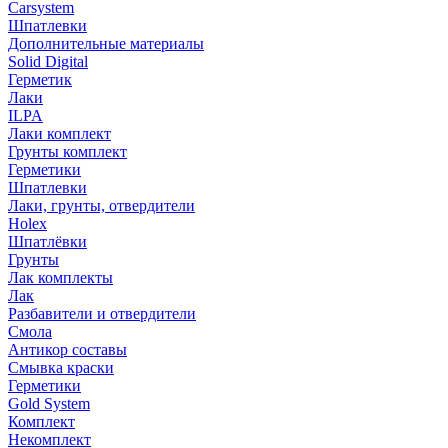
Carsystem
Шпатлевки
Дополнительные материалы
Solid Digital
Герметик
Лаки
ILPA
Лаки комплект
Грунты комплект
Герметики
Шпатлевки
Лаки, грунты, отвердители
Holex
Шпатлёвки
Грунты
Лак комплекты
Лак
Разбавители и отвердители
Смола
Антикор составы
Смывка краски
Герметики
Gold System
Комплект
Некомплект