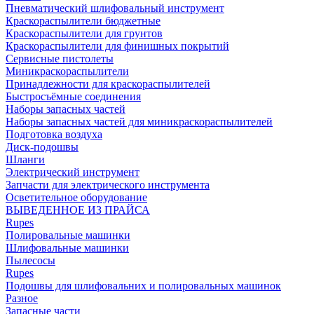
Пневматический шлифовальный инструмент
Краскораспылители бюджетные
Краскораспылители для грунтов
Краскораспылители для финишных покрытий
Сервисные пистолеты
Миникраскораспылители
Принадлежности для краскораспылителей
Быстросъёмные соединения
Наборы запасных частей
Наборы запасных частей для миникраскораспылителей
Подготовка воздуха
Диск-подошвы
Шланги
Электрический инструмент
Запчасти для электрического инструмента
Осветительное оборудование
ВЫВЕДЕННОЕ ИЗ ПРАЙСА
Rupes
Полировальные машинки
Шлифовальные машинки
Пылесосы
Rupes
Подошвы для шлифовальних и полировальных машинок
Разное
Запасные части