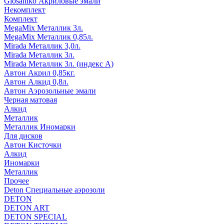
Glosaniko Акриловые эмали
Некомплект
Комплект
MegaMix Металлик 3л.
MegaMix Металлик 0,85л.
Mirada Металлик 3,0л.
Mirada Металлик 3л.
Mirada Металлик 3л. (индекс А)
Автон Акрил 0,85кг.
Автон Алкид 0,8л.
Автон Аэрозольные эмали
Черная матовая
Алкид
Металлик
Металлик Иномарки
Для дисков
Автон Кисточки
Алкид
Иномарки
Металлик
Прочее
Deton Специальные аэрозоли
DETON
DETON ART
DETON SPECIAL