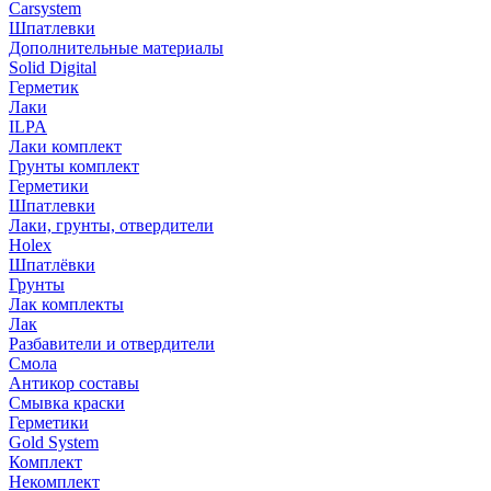
Carsystem
Шпатлевки
Дополнительные материалы
Solid Digital
Герметик
Лаки
ILPA
Лаки комплект
Грунты комплект
Герметики
Шпатлевки
Лаки, грунты, отвердители
Holex
Шпатлёвки
Грунты
Лак комплекты
Лак
Разбавители и отвердители
Смола
Антикор составы
Смывка краски
Герметики
Gold System
Комплект
Некомплект