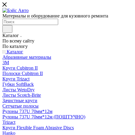
Материалы и оборудование для кузовного ремонта
Каталог
По всему сайту
По каталогу
Каталог
Абразивные материалы
3M
Круги Cubitron II
Полоски Cubitron II
Круги Trizact
Губки SoftBack
Листы WetoDry
Листы Scotch-Brite
Зачистные круги
Сетчатые полосы
Рулоны 737U 70мм*12м
Рулоны 737U 70мм*12м (ПОШТУЧНО)
Trizact
Круги Flexible Foam Abrasive Discs
Hanko