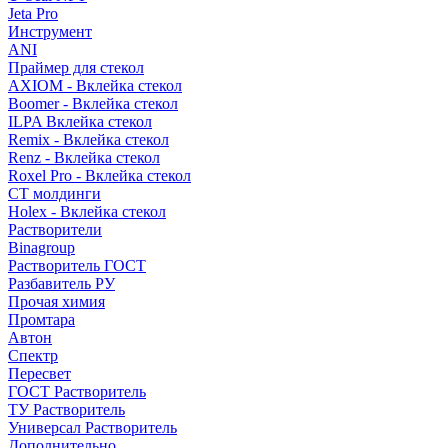
Jeta Pro
Инструмент
ANI
Праймер для стекол
AXIOM - Вклейка стекол
Boomer - Вклейка стекол
ILPA Вклейка стекол
Remix - Вклейка стекол
Renz - Вклейка стекол
Roxel Pro - Вклейка стекол
СТ молдинги
Holex - Вклейка стекол
Растворители
Binagroup
Растворитель ГОСТ
Разбавитель РУ
Прочая химия
Промтара
Автон
Спектр
Пересвет
ГОСТ Растворитель
ТУ Растворитель
Универсал Растворитель
Дополнительно