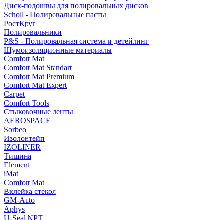
Диск-подошвы для полировальных дисков
Scholl - Полировальные пасты
РостКруг
Полировальники
P&S - Полировальная система и детейлинг
Шумоизоляционные материалы
Comfort Mat
Comfort Mat Standart
Comfort Mat Premium
Comfort Mat Expert
Carpet
Comfort Tools
Стыковочные ленты
AEROSPACE
Sorbeo
Изолонтейп
IZOLINER
Тишина
Element
iMat
Comfort Mat
Вклейка стекол
GM-Auto
Aphys
U-Seal NPT