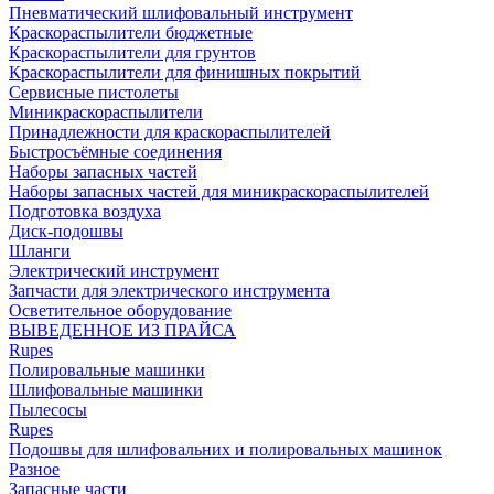
Пневматический шлифовальный инструмент
Краскораспылители бюджетные
Краскораспылители для грунтов
Краскораспылители для финишных покрытий
Сервисные пистолеты
Миникраскораспылители
Принадлежности для краскораспылителей
Быстросъёмные соединения
Наборы запасных частей
Наборы запасных частей для миникраскораспылителей
Подготовка воздуха
Диск-подошвы
Шланги
Электрический инструмент
Запчасти для электрического инструмента
Осветительное оборудование
ВЫВЕДЕННОЕ ИЗ ПРАЙСА
Rupes
Полировальные машинки
Шлифовальные машинки
Пылесосы
Rupes
Подошвы для шлифовальних и полировальных машинок
Разное
Запасные части