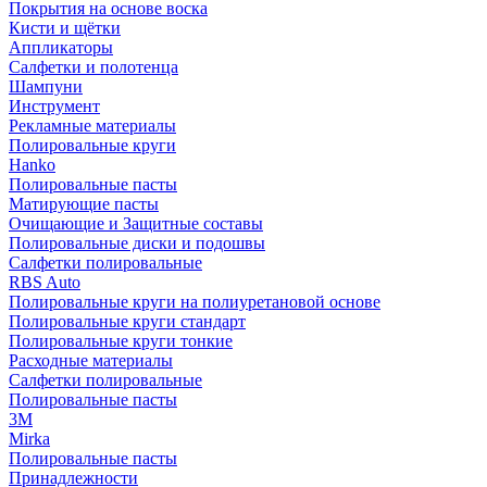
Покрытия на основе воска
Кисти и щётки
Аппликаторы
Салфетки и полотенца
Шампуни
Инструмент
Рекламные материалы
Полировальные круги
Hanko
Полировальные пасты
Матирующие пасты
Очищающие и Защитные составы
Полировальные диски и подошвы
Салфетки полировальные
RBS Auto
Полировальные круги на полиуретановой основе
Полировальные круги стандарт
Полировальные круги тонкие
Расходные материалы
Салфетки полировальные
Полировальные пасты
3М
Mirka
Полировальные пасты
Принадлежности