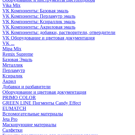
Vika Mix
VK Компоненты: Базовая эмаль
VK Компоненты: Перламутр эмаль
VK Компоненты: Ксираллик эмаль
VK Компоненты: Акриловая эмаль
VK Компоненты: добавки, растворители, отвердители
VK Оборудование и цветовая документация
VK ...
Mipa Mix
Remix Supreme
Базовая Эмаль
Металлик
Перламутр
Ксиралик
Акрил
Добавки и разбавители
Оборудование и цветовая документация
PRIMO COLOR
GREEN LINE Пигменты Candy Effect
EUMATCH
Вспомогательные материалы
Jeta Pro
Маскирующие материалы
Салфетки