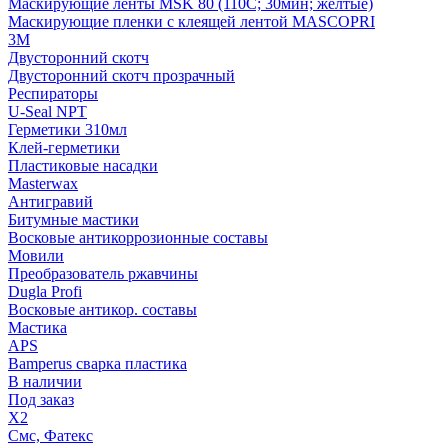
Маскирующие ленты MSK 80 (110С; 30мин; желтые)
Маскирующие пленки с клеящей лентой MASCOPRI
3M
Двусторонний скотч
Двусторонний скотч прозрачный
Респираторы
U-Seal NPT
Герметики 310мл
Клей-герметики
Пластиковые насадки
Masterwax
Антигравий
Битумные мастики
Восковые антикоррозионные составы
Мовили
Преобразователь ржавчины
Dugla Profi
Восковые антикор. составы
Мастика
APS
Bamperus сварка пластика
В наличии
Под заказ
X2
Смс, Фатекс