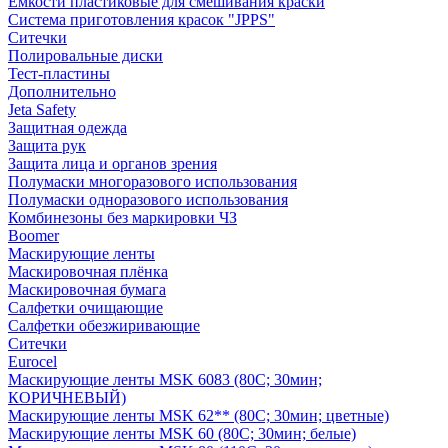
Емкости пластиковые для смешивания краски
Система приготовления красок "JPPS"
Ситечки
Полировальные диски
Тест-пластины
Дополнительно
Jeta Safety
Защитная одежда
Защита рук
Защита лица и органов зрения
Полумаски многоразового использования
Полумаски одноразового использования
Комбинезоны без маркировки ЧЗ
Boomer
Маскирующие ленты
Маскировочная плёнка
Маскировочная бумага
Салфетки очищающие
Салфетки обезжиривающие
Ситечки
Euroсel
Маскирующие ленты MSK 6083 (80С; 30мин;
КОРИЧНЕВЫЙ)
Маскирующие ленты MSK 62** (80С; 30мин; цветные)
Маскирующие ленты MSK 60 (80С; 30мин; белые)