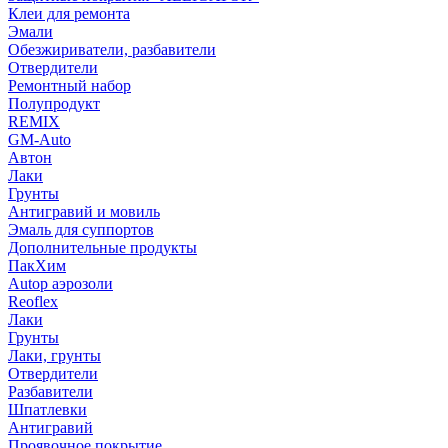
Клеи для ремонта
Эмали
Обезжириватели, разбавители
Отвердители
Ремонтный набор
Полупродукт
REMIX
GM-Auto
Автон
Лаки
Грунты
Антигравий и мовиль
Эмаль для суппортов
Дополнительные продукты
ПакХим
Autop аэрозоли
Reoflex
Лаки
Грунты
Лаки, грунты
Отвердители
Разбавители
Шпатлевки
Антигравий
Проявочное покрытие