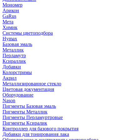
Мономер
Арикон
GaRus
Мета
Химик
Системы цветоподбора
Hymax
Базовая эмаль
Металлик
Перламутр
Ксираллик
Добавки
Колорстримы
Акрил
Металлизированное стекло
Цветовая документация
Оборудование
Nason
Пигменты Базовая эмаль
Пигменты Металлик
Пигменты Перламуртровые
Пигменты Ксиралик
Контроллер для базового покрытия
Добавки для тонирования лака
Оборудование и инструменты цветоподбора