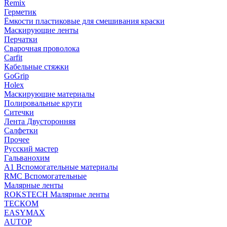
Remix
Герметик
Ёмкости пластиковые для смешивания краски
Маскирующие ленты
Перчатки
Сварочная проволока
Carfit
Кабельные стяжки
GoGrip
Holex
Маскирующие материалы
Полировальные круги
Ситечки
Лента Двусторонняя
Салфетки
Прочее
Русский мастер
Гальванохим
А1 Вспомогательные материалы
RMC Вспомогательные
Малярные ленты
ROKSTECH Малярные ленты
ТЕСКОМ
EASYMAX
AUTOP