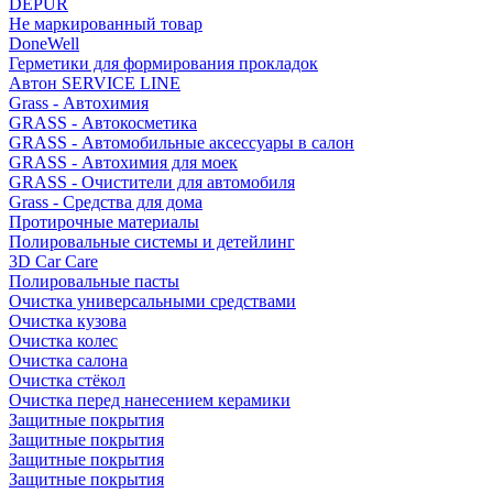
DEPUR
Не маркированный товар
DoneWell
Герметики для формирования прокладок
Автон SERVICE LINE
Grass - Автохимия
GRASS - Автокосметика
GRASS - Автомобильные аксессуары в салон
GRASS - Автохимия для моек
GRASS - Очистители для автомобиля
Grass - Средства для дома
Протирочные материалы
Полировальные системы и детейлинг
3D Car Care
Полировальные пасты
Очистка универсальными средствами
Очистка кузова
Очистка колес
Очистка салона
Очистка стёкол
Очистка перед нанесением керамики
Защитные покрытия
Защитные покрытия
Защитные покрытия
Защитные покрытия