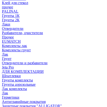
Клей для стекол
прочее
PALINAL
Грунты 1К
Грунты 2К
Лаки
Отвердители
Разбавители, очистители
Прочее
EUMATCH
Комплекты лак
Комплекты грунт
Лак
Грунт
Отвердители и разбавители
Jeta Pro
ДЛЯ КОМПЛЕКТАЦИИ
Шпатлевки
Грунты комплекты
Грунты аэрозольные
Лак комплекты
Лак
Герметики
Антигравийные покрытия
Защитные покрытия "ALLIGATOR"