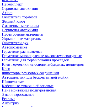
Не комплект
Сервисная автохимия
Axiom
Очиститель тормозов
Жидкий ключ
Смазочные материалы
Сервисная автохимия
Протирочные материалы
Укрывочные материалы
Очистители рук
Автокосметика
Герметики распыляемые
Герметики многоцелевые высокотемпературные
Герметики для формирования прокладок
Клеи-герметики на основе гибридных полимеров
Клеи
Фиксаторы резьбовых соединений
Автошампуни для бесконтактной мойки
Шиномонтаж
Кабельные стяжки нейлоновые
Пена монтажная полиуретановая
Эмали аэрозольные
Реклама
Антифриз