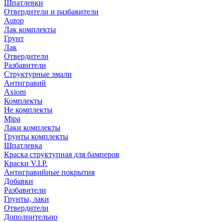
Шпатлевки
Отвердители и разбавители
Autop
Лак комплекты
Грунт
Лак
Отвердители
Разбавители
Структурные эмали
Антигравий
Axiom
Комплекты
Не комплекты
Mipa
Лаки комплекты
Грунты комплекты
Шпатлевка
Краска структупная для бамперов
Краски V.I.P.
Антигравийные покрытия
Добавки
Разбавители
Грунты, лаки
Отвердители
Дополнительно