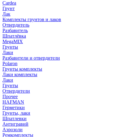
Cardea
Грунт
Лак
Комплекты грунтов и лаков
Отвердитель
Разбавитель
Шпатлёвка
MegaMIX
Грунты
Лаки
Разбавители и отвердители
Polaron
Грунты комплекты
Лаки комплекты
Лаки
Грунты
Отвердители
Прочее
HAFMAN
Герметики
Грунты, лаки
Шпатлевки
Антигравий
Аэрозоли
Ремкомплекты