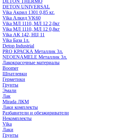
DETON THERMO
DETON UNIVERSAL
Vika Акрил 1301 0,85 кг.
Vika Алкид VK60
Vika МЛ 1110, МЛ 12 2,0кг
Vika МЛ 1110, МЛ 12 0,8кг
Vika АК 142, НЦ 11
Vika База 1л.
Detop Industrial
PRO КРАСКА Металлик 3л.
NEOENAMELE Металлик 3л.
Лакокрасочные материалы
Boomer
Шпатлевки
Герметики
Грунты
Эмали
Лак
Mirada ЛКМ
Лаки комплекты
Разбавители и обезжириватели
Некомплекты
Vika
Лаки
Грунты