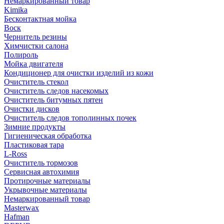
Немаркированный товар
Kimika
Бесконтактная мойка
Воск
Чернитель резины
Химчистки салона
Полироль
Мойка двигателя
Кондиционер для очистки изделий из кожи
Очиститель стекол
Очиститель следов насекомых
Очиститель битумных пятен
Очистки дисков
Очиститель следов тополинных почек
Зимние продукты
Гигиеническая обработка
Пластиковая тара
L-Ross
Очиститель тормозов
Сервисная автохимия
Протирочные материалы
Укрывочные материалы
Немаркированный товар
Masterwax
Hafman