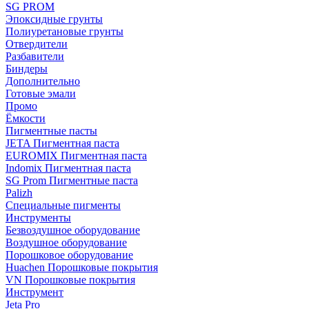
SG PROM
Эпоксидные грунты
Полиуретановые грунты
Отвердители
Разбавители
Биндеры
Дополнительно
Готовые эмали
Промо
Ёмкости
Пигментные пасты
JETA Пигментная паста
EUROMIX Пигментная паста
Indomix Пигментная паста
SG Prom Пигментные паста
Palizh
Специальные пигменты
Инструменты
Безвоздушное оборудование
Воздушное оборудование
Порошковое оборудование
Huachen Порошковые покрытия
VN Порошковые покрытия
Инструмент
Jeta Pro