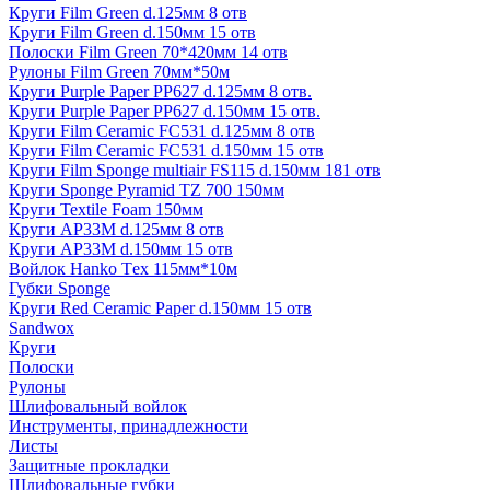
Круги Film Green d.125мм 8 отв
Круги Film Green d.150мм 15 отв
Полоски Film Green 70*420мм 14 отв
Рулоны Film Green 70мм*50м
Круги Purple Paper PP627 d.125мм 8 отв.
Круги Purple Paper PP627 d.150мм 15 отв.
Круги Film Ceramic FC531 d.125мм 8 отв
Круги Film Ceramic FC531 d.150мм 15 отв
Круги Film Sponge multiair FS115 d.150мм 181 отв
Круги Sponge Pyramid TZ 700 150мм
Круги Textile Foam 150мм
Круги AP33M d.125мм 8 отв
Круги AP33M d.150мм 15 отв
Войлок Hanko Tех 115мм*10м
Губки Sponge
Круги Red Ceramic Paper d.150мм 15 отв
Sandwox
Круги
Полоски
Рулоны
Шлифовальный войлок
Инструменты, принадлежности
Листы
Защитные прокладки
Шлифовальные губки