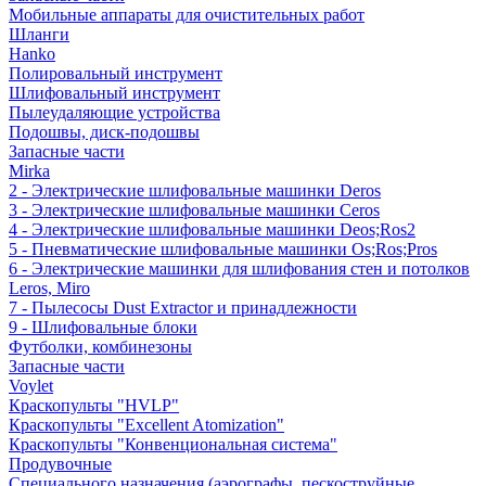
Мобильные аппараты для очистительных работ
Шланги
Hanko
Полировальный инструмент
Шлифовальный инструмент
Пылеудаляющие устройства
Подошвы, диск-подошвы
Запасные части
Mirka
2 - Электрические шлифовальные машинки Deros
3 - Электрические шлифовальные машинки Ceros
4 - Электрические шлифовальные машинки Deos;Ros2
5 - Пневматические шлифовальные машинки Os;Ros;Pros
6 - Электрические машинки для шлифования стен и потолков
Leros, Miro
7 - Пылесосы Dust Extractor и принадлежности
9 - Шлифовальные блоки
Футболки, комбинезоны
Запасные части
Voylet
Краскопульты "HVLP"
Краскопульты "Excellent Atomization"
Краскопульты "Конвенциональная система"
Продувочные
Специального назначения (аэрографы, пескоструйные,