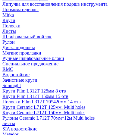
Липучка для восстановления подошв инструмента
Промоматериалы
Mirka
Круги
Полоски
Листы
Шлифовальный войлок
Рулон
Диск- подошвы
Мягкие прокладки
Ручные шлифовальные блоки
Специальное предложение
RMC
Водостойкие
Зачистные круги
Sunmight
Круги Film L312T 125мм 8 отв
Круги Film L312T 150мм 15 отв
Полоски Film L312T 70*420мм 14 отв
Круги Ceramic L712T 125мм. Multi holes
Круги Ceramic L712T 150мм. Multi holes
Рулоны Ceramic L712T 70мм*12м Multi holes
листы
SIA водостойкие
Matador