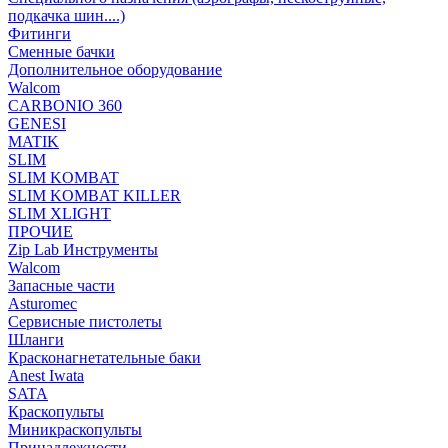
подкачка шин....)
Фитинги
Сменные бачки
Дополнительное оборудование
Walcom
CARBONIO 360
GENESI
MATIK
SLIM
SLIM KOMBAT
SLIM KOMBAT KILLER
SLIM XLIGHT
ПРОЧИЕ
Zip Lab Инструменты
Walсom
Запасные части
Asturomec
Сервисные пистолеты
Шланги
Красконагнетательные баки
Anest Iwata
SATA
Краскопульты
Миникраскопульты
Принадлежности