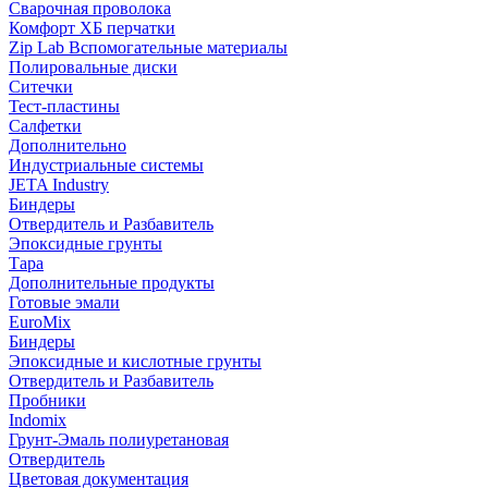
Сварочная проволока
Комфорт ХБ перчатки
Zip Lab Вспомогательные материалы
Полировальные диски
Ситечки
Тест-пластины
Салфетки
Дополнительно
Индустриальные системы
JETA Industry
Биндеры
Отвердитель и Разбавитель
Эпоксидные грунты
Тара
Дополнительные продукты
Готовые эмали
EuroMix
Биндеры
Эпоксидные и кислотные грунты
Отвердитель и Разбавитель
Пробники
Indomix
Грунт-Эмаль полиуретановая
Отвердитель
Цветовая документация