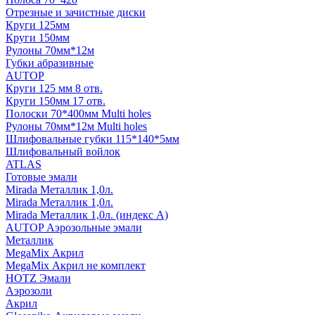
Отрезные и зачистные диски
Круги 125мм
Круги 150мм
Рулоны 70мм*12м
Губки абразивные
AUTOP
Круги 125 мм 8 отв.
Круги 150мм 17 отв.
Полоски 70*400мм Multi holes
Рулоны 70мм*12м Multi holes
Шлифовальные губки 115*140*5мм
Шлифовальный войлок
ATLAS
Готовые эмали
Mirada Металлик 1,0л.
Mirada Металлик 1,0л.
Mirada Металлик 1,0л. (индекс А)
AUTOP Аэрозольные эмали
Металлик
MegaMix Акрил
MegaMix Акрил не комплект
HOTZ Эмали
Аэрозоли
Акрил