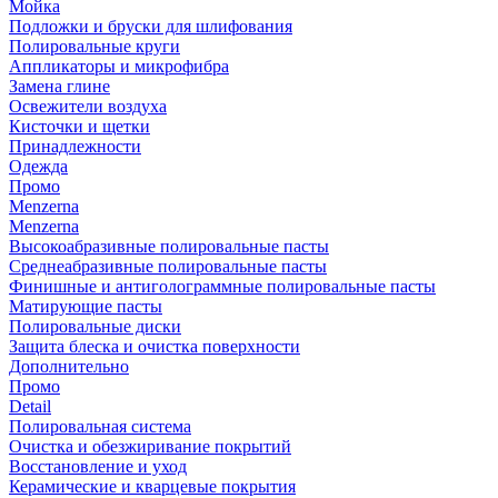
Мойка
Подложки и бруски для шлифования
Полировальные круги
Аппликаторы и микрофибра
Замена глине
Освежители воздуха
Кисточки и щетки
Принадлежности
Одежда
Промо
Menzerna
Menzerna
Высокоабразивные полировальные пасты
Среднеабразивные полировальные пасты
Финишные и антиголограммные полировальные пасты
Матирующие пасты
Полировальные диски
Защита блеска и очистка поверхности
Дополнительно
Промо
Detail
Полировальная система
Очистка и обезжиривание покрытий
Восстановление и уход
Керамические и кварцевые покрытия