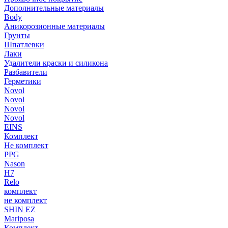
Дополнительные материалы
Body
Аникорозионные материалы
Грунты
Шпатлевки
Лаки
Удалители краски и силикона
Разбавители
Герметики
Novol
Novol
Novol
Novol
EINS
Комплект
Не комплект
PPG
Nason
H7
Relo
комплект
не комплект
SHIN EZ
Mariposa
Комплект