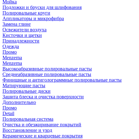
Мойка
Подложки и бруски для шлифования
Полировальные круги
Аппликаторы и микрофибра
Замена глине
Освежители воздуха
Кисточки и щетки
Принадлежности
Одежда
Промо
Menzerna
Menzerna
Высокоабразивные полировальные пасты
Среднеабразивные полировальные пасты
Финишные и антиголограммные полировальные пасты
Матирующие пасты
Полировальные диски
Защита блеска и очистка поверхности
Дополнительно
Промо
Detail
Полировальная система
Очистка и обезжиривание покрытий
Восстановление и уход
Керамические и кварцевые покрытия