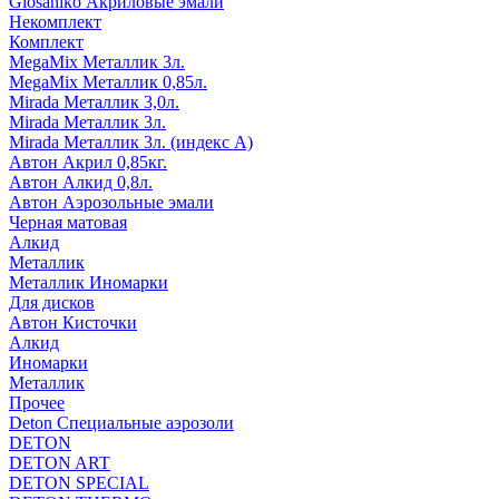
Glosaniko Акриловые эмали
Некомплект
Комплект
MegaMix Металлик 3л.
MegaMix Металлик 0,85л.
Mirada Металлик 3,0л.
Mirada Металлик 3л.
Mirada Металлик 3л. (индекс А)
Автон Акрил 0,85кг.
Автон Алкид 0,8л.
Автон Аэрозольные эмали
Черная матовая
Алкид
Металлик
Металлик Иномарки
Для дисков
Автон Кисточки
Алкид
Иномарки
Металлик
Прочее
Deton Специальные аэрозоли
DETON
DETON ART
DETON SPECIAL