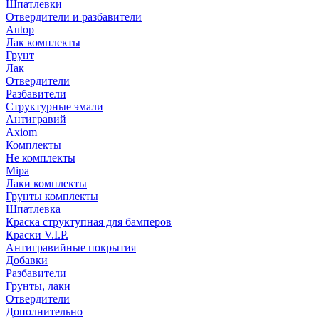
Шпатлевки
Отвердители и разбавители
Autop
Лак комплекты
Грунт
Лак
Отвердители
Разбавители
Структурные эмали
Антигравий
Axiom
Комплекты
Не комплекты
Mipa
Лаки комплекты
Грунты комплекты
Шпатлевка
Краска структупная для бамперов
Краски V.I.P.
Антигравийные покрытия
Добавки
Разбавители
Грунты, лаки
Отвердители
Дополнительно