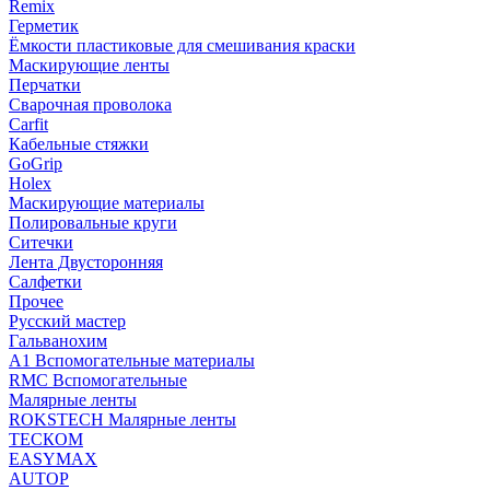
Remix
Герметик
Ёмкости пластиковые для смешивания краски
Маскирующие ленты
Перчатки
Сварочная проволока
Carfit
Кабельные стяжки
GoGrip
Holex
Маскирующие материалы
Полировальные круги
Ситечки
Лента Двусторонняя
Салфетки
Прочее
Русский мастер
Гальванохим
А1 Вспомогательные материалы
RMC Вспомогательные
Малярные ленты
ROKSTECH Малярные ленты
ТЕСКОМ
EASYMAX
AUTOP