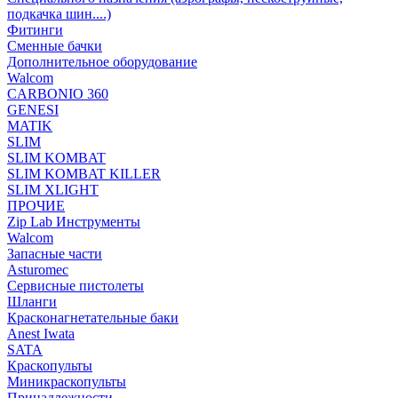
подкачка шин....)
Фитинги
Сменные бачки
Дополнительное оборудование
Walcom
CARBONIO 360
GENESI
MATIK
SLIM
SLIM KOMBAT
SLIM KOMBAT KILLER
SLIM XLIGHT
ПРОЧИЕ
Zip Lab Инструменты
Walсom
Запасные части
Asturomec
Сервисные пистолеты
Шланги
Красконагнетательные баки
Anest Iwata
SATA
Краскопульты
Миникраскопульты
Принадлежности