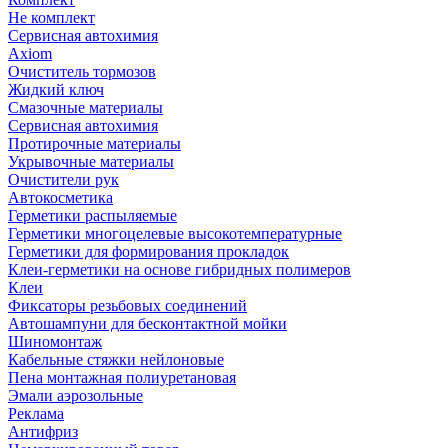
Не комплект
Сервисная автохимия
Axiom
Очиститель тормозов
Жидкий ключ
Смазочные материалы
Сервисная автохимия
Протирочные материалы
Укрывочные материалы
Очистители рук
Автокосметика
Герметики распыляемые
Герметики многоцелевые высокотемпературные
Герметики для формирования прокладок
Клеи-герметики на основе гибридных полимеров
Клеи
Фиксаторы резьбовых соединений
Автошампуни для бесконтактной мойки
Шиномонтаж
Кабельные стяжки нейлоновые
Пена монтажная полиуретановая
Эмали аэрозольные
Реклама
Антифриз