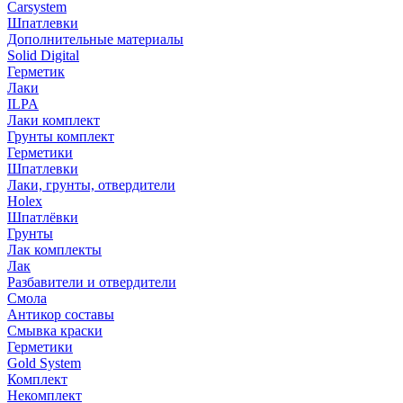
Carsystem
Шпатлевки
Дополнительные материалы
Solid Digital
Герметик
Лаки
ILPA
Лаки комплект
Грунты комплект
Герметики
Шпатлевки
Лаки, грунты, отвердители
Holex
Шпатлёвки
Грунты
Лак комплекты
Лак
Разбавители и отвердители
Смола
Антикор составы
Смывка краски
Герметики
Gold System
Комплект
Некомплект