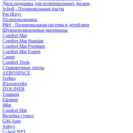
Диск-подошвы для полировальных дисков
Scholl - Полировальные пасты
РостКруг
Полировальники
P&S - Полировальная система и детейлинг
Шумоизоляционные материалы
Comfort Mat
Comfort Mat Standart
Comfort Mat Premium
Comfort Mat Expert
Carpet
Comfort Tools
Стыковочные ленты
AEROSPACE
Sorbeo
Изолонтейп
IZOLINER
Тишина
Element
iMat
Comfort Mat
Вклейка стекол
GM-Auto
Aphys
U-Seal NPT