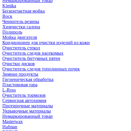
Немаркированный товар
Kimika
Бесконтактная мойка
Воск
Чернитель резины
Химчистки салона
Полироль
Мойка двигателя
Кондиционер для очистки изделий из кожи
Очиститель стекол
Очиститель следов насекомых
Очиститель битумных пятен
Очистки дисков
Очиститель следов тополинных почек
Зимние продукты
Гигиеническая обработка
Пластиковая тара
L-Ross
Очиститель тормозов
Сервисная автохимия
Протирочные материалы
Укрывочные материалы
Немаркированный товар
Masterwax
Hafman