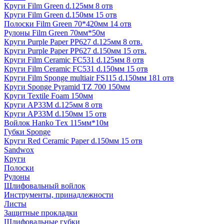
Круги Film Green d.125мм 8 отв
Круги Film Green d.150мм 15 отв
Полоски Film Green 70*420мм 14 отв
Рулоны Film Green 70мм*50м
Круги Purple Paper PP627 d.125мм 8 отв.
Круги Purple Paper PP627 d.150мм 15 отв.
Круги Film Ceramic FC531 d.125мм 8 отв
Круги Film Ceramic FC531 d.150мм 15 отв
Круги Film Sponge multiair FS115 d.150мм 181 отв
Круги Sponge Pyramid TZ 700 150мм
Круги Textile Foam 150мм
Круги AP33M d.125мм 8 отв
Круги AP33M d.150мм 15 отв
Войлок Hanko Tех 115мм*10м
Губки Sponge
Круги Red Ceramic Paper d.150мм 15 отв
Sandwox
Круги
Полоски
Рулоны
Шлифовальный войлок
Инструменты, принадлежности
Листы
Защитные прокладки
Шлифовальные губки