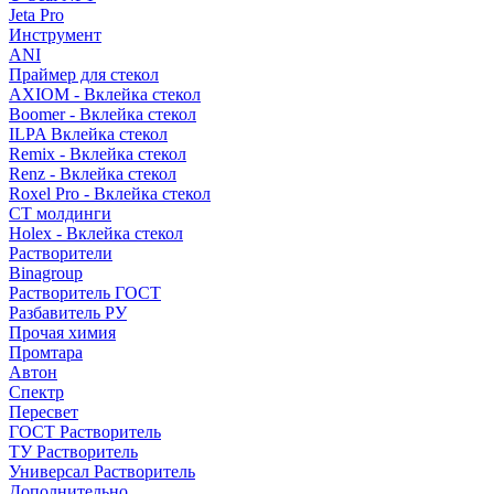
Jeta Pro
Инструмент
ANI
Праймер для стекол
AXIOM - Вклейка стекол
Boomer - Вклейка стекол
ILPA Вклейка стекол
Remix - Вклейка стекол
Renz - Вклейка стекол
Roxel Pro - Вклейка стекол
СТ молдинги
Holex - Вклейка стекол
Растворители
Binagroup
Растворитель ГОСТ
Разбавитель РУ
Прочая химия
Промтара
Автон
Спектр
Пересвет
ГОСТ Растворитель
ТУ Растворитель
Универсал Растворитель
Дополнительно