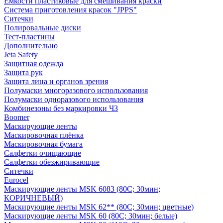
Емкости пластиковые для смешивания краски
Система приготовления красок "JPPS"
Ситечки
Полировальные диски
Тест-пластины
Дополнительно
Jeta Safety
Защитная одежда
Защита рук
Защита лица и органов зрения
Полумаски многоразового использования
Полумаски одноразового использования
Комбинезоны без маркировки ЧЗ
Boomer
Маскирующие ленты
Маскировочная плёнка
Маскировочная бумага
Салфетки очищающие
Салфетки обезжиривающие
Ситечки
Euroсel
Маскирующие ленты MSK 6083 (80С; 30мин;
КОРИЧНЕВЫЙ)
Маскирующие ленты MSK 62** (80С; 30мин; цветные)
Маскирующие ленты MSK 60 (80С; 30мин; белые)