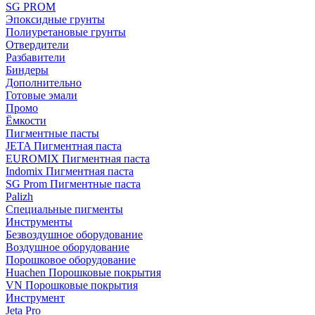
SG PROM
Эпоксидные грунты
Полиуретановые грунты
Отвердители
Разбавители
Биндеры
Дополнительно
Готовые эмали
Промо
Ёмкости
Пигментные пасты
JETA Пигментная паста
EUROMIX Пигментная паста
Indomix Пигментная паста
SG Prom Пигментные паста
Palizh
Специальные пигменты
Инструменты
Безвоздушное оборудование
Воздушное оборудование
Порошковое оборудование
Huachen Порошковые покрытия
VN Порошковые покрытия
Инструмент
Jeta Pro