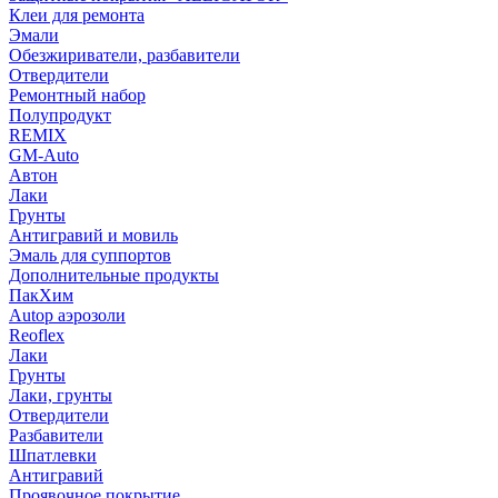
Клеи для ремонта
Эмали
Обезжириватели, разбавители
Отвердители
Ремонтный набор
Полупродукт
REMIX
GM-Auto
Автон
Лаки
Грунты
Антигравий и мовиль
Эмаль для суппортов
Дополнительные продукты
ПакХим
Autop аэрозоли
Reoflex
Лаки
Грунты
Лаки, грунты
Отвердители
Разбавители
Шпатлевки
Антигравий
Проявочное покрытие