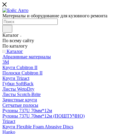
Материалы и оборудование для кузовного ремонта
Каталог
По всему сайту
По каталогу
Каталог
Абразивные материалы
3M
Круги Cubitron II
Полоски Cubitron II
Круги Trizact
Губки SoftBack
Листы WetoDry
Листы Scotch-Brite
Зачистные круги
Сетчатые полосы
Рулоны 737U 70мм*12м
Рулоны 737U 70мм*12м (ПОШТУЧНО)
Trizact
Круги Flexible Foam Abrasive Discs
Hanko