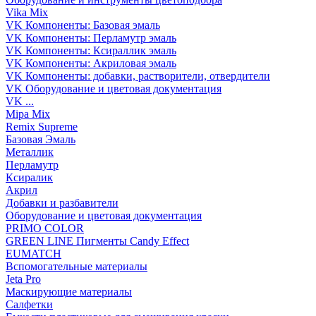
Vika Mix
VK Компоненты: Базовая эмаль
VK Компоненты: Перламутр эмаль
VK Компоненты: Ксираллик эмаль
VK Компоненты: Акриловая эмаль
VK Компоненты: добавки, растворители, отвердители
VK Оборудование и цветовая документация
VK ...
Mipa Mix
Remix Supreme
Базовая Эмаль
Металлик
Перламутр
Ксиралик
Акрил
Добавки и разбавители
Оборудование и цветовая документация
PRIMO COLOR
GREEN LINE Пигменты Candy Effect
EUMATCH
Вспомогательные материалы
Jeta Pro
Маскирующие материалы
Салфетки