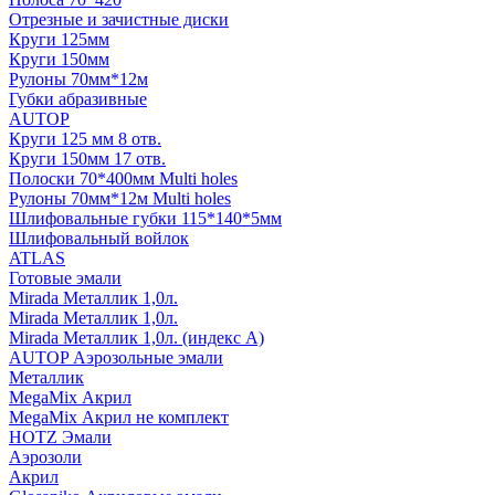
Отрезные и зачистные диски
Круги 125мм
Круги 150мм
Рулоны 70мм*12м
Губки абразивные
AUTOP
Круги 125 мм 8 отв.
Круги 150мм 17 отв.
Полоски 70*400мм Multi holes
Рулоны 70мм*12м Multi holes
Шлифовальные губки 115*140*5мм
Шлифовальный войлок
ATLAS
Готовые эмали
Mirada Металлик 1,0л.
Mirada Металлик 1,0л.
Mirada Металлик 1,0л. (индекс А)
AUTOP Аэрозольные эмали
Металлик
MegaMix Акрил
MegaMix Акрил не комплект
HOTZ Эмали
Аэрозоли
Акрил