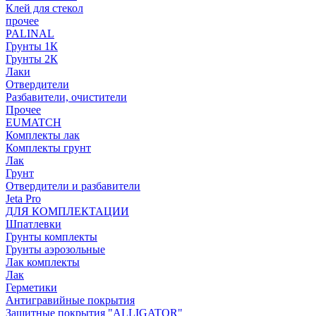
Клей для стекол
прочее
PALINAL
Грунты 1К
Грунты 2К
Лаки
Отвердители
Разбавители, очистители
Прочее
EUMATCH
Комплекты лак
Комплекты грунт
Лак
Грунт
Отвердители и разбавители
Jeta Pro
ДЛЯ КОМПЛЕКТАЦИИ
Шпатлевки
Грунты комплекты
Грунты аэрозольные
Лак комплекты
Лак
Герметики
Антигравийные покрытия
Защитные покрытия "ALLIGATOR"