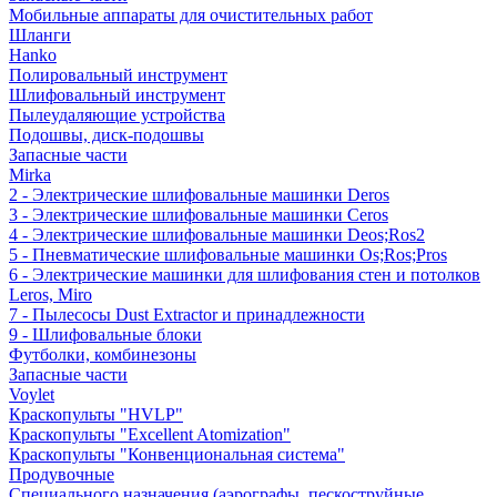
Мобильные аппараты для очистительных работ
Шланги
Hanko
Полировальный инструмент
Шлифовальный инструмент
Пылеудаляющие устройства
Подошвы, диск-подошвы
Запасные части
Mirka
2 - Электрические шлифовальные машинки Deros
3 - Электрические шлифовальные машинки Ceros
4 - Электрические шлифовальные машинки Deos;Ros2
5 - Пневматические шлифовальные машинки Os;Ros;Pros
6 - Электрические машинки для шлифования стен и потолков
Leros, Miro
7 - Пылесосы Dust Extractor и принадлежности
9 - Шлифовальные блоки
Футболки, комбинезоны
Запасные части
Voylet
Краскопульты "HVLP"
Краскопульты "Excellent Atomization"
Краскопульты "Конвенциональная система"
Продувочные
Специального назначения (аэрографы, пескоструйные,