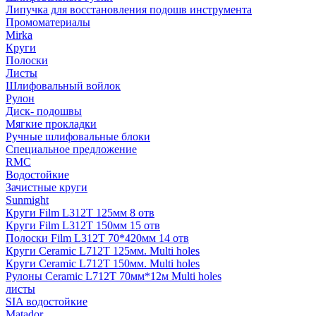
Липучка для восстановления подошв инструмента
Промоматериалы
Mirka
Круги
Полоски
Листы
Шлифовальный войлок
Рулон
Диск- подошвы
Мягкие прокладки
Ручные шлифовальные блоки
Специальное предложение
RMC
Водостойкие
Зачистные круги
Sunmight
Круги Film L312T 125мм 8 отв
Круги Film L312T 150мм 15 отв
Полоски Film L312T 70*420мм 14 отв
Круги Ceramic L712T 125мм. Multi holes
Круги Ceramic L712T 150мм. Multi holes
Рулоны Ceramic L712T 70мм*12м Multi holes
листы
SIA водостойкие
Matador