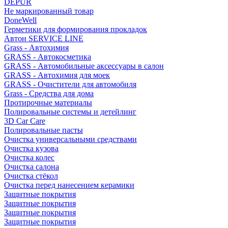
DEPUR
Не маркированный товар
DoneWell
Герметики для формирования прокладок
Автон SERVICE LINE
Grass - Автохимия
GRASS - Автокосметика
GRASS - Автомобильные аксессуары в салон
GRASS - Автохимия для моек
GRASS - Очистители для автомобиля
Grass - Средства для дома
Протирочные материалы
Полировальные системы и детейлинг
3D Car Care
Полировальные пасты
Очистка универсальными средствами
Очистка кузова
Очистка колес
Очистка салона
Очистка стёкол
Очистка перед нанесением керамики
Защитные покрытия
Защитные покрытия
Защитные покрытия
Защитные покрытия