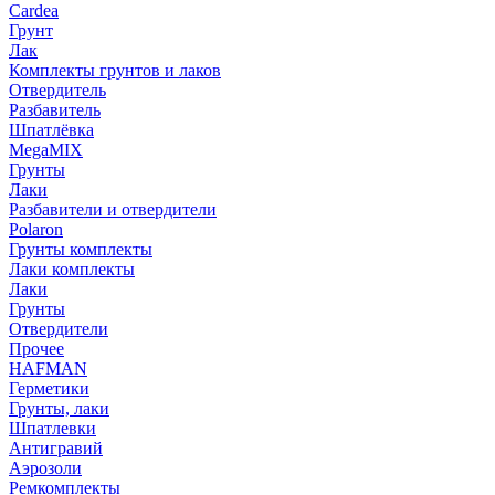
Cardea
Грунт
Лак
Комплекты грунтов и лаков
Отвердитель
Разбавитель
Шпатлёвка
MegaMIX
Грунты
Лаки
Разбавители и отвердители
Polaron
Грунты комплекты
Лаки комплекты
Лаки
Грунты
Отвердители
Прочее
HAFMAN
Герметики
Грунты, лаки
Шпатлевки
Антигравий
Аэрозоли
Ремкомплекты