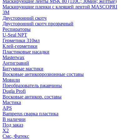
Маскирующие ленты MSK 80 (110С; 30мин; желтые)
Маскирующие пленки с клеящей лентой MASCOPRI
3M
Двусторонний скотч
Двусторонний скотч прозрачный
Респираторы
U-Seal NPT
Герметики 310мл
Клей-герметики
Пластиковые насадки
Masterwax
Антигравий
Битумные мастики
Восковые антикоррозионные составы
Мовили
Преобразователь ржавчины
Dugla Profi
Восковые антикор. составы
Мастика
APS
Bamperus сварка пластика
В наличии
Под заказ
X2
Смс, Фатекс