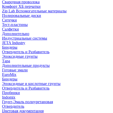
Сварочная проволока
Комфорт ХБ перчатки
Zip Lab Вспомогательные материалы
Полировальные диски
Ситечки
Тест-пластины
Салфетки
Дополнительно
Индустриальные системы
JETA Industry
Биндеры
Отвердитель и Разбавитель
Эпоксидные грунты
Тара
Дополнительные продукты
Готовые эмали
EuroMix
Биндеры
Эпоксидные и кислотные грунты
Отвердитель и Разбавитель
Пробники
Indomix
Грунт-Эмаль полиуретановая
Отвердитель
Цветовая документация