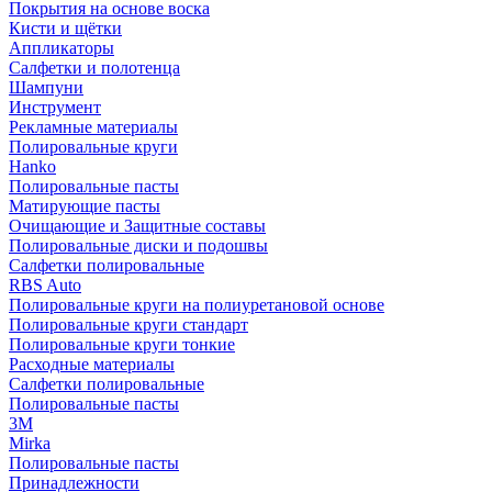
Покрытия на основе воска
Кисти и щётки
Аппликаторы
Салфетки и полотенца
Шампуни
Инструмент
Рекламные материалы
Полировальные круги
Hanko
Полировальные пасты
Матирующие пасты
Очищающие и Защитные составы
Полировальные диски и подошвы
Салфетки полировальные
RBS Auto
Полировальные круги на полиуретановой основе
Полировальные круги стандарт
Полировальные круги тонкие
Расходные материалы
Салфетки полировальные
Полировальные пасты
3М
Mirka
Полировальные пасты
Принадлежности