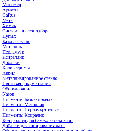
Мономер
Арикон
GaRus
Мета
Химик
Системы цветоподбора
Hymax
Базовая эмаль
Металлик
Перламутр
Ксираллик
Добавки
Колорстримы
Акрил
Металлизированное стекло
Цветовая документация
Оборудование
Nason
Пигменты Базовая эмаль
Пигменты Металлик
Пигменты Перламуртровые
Пигменты Ксиралик
Контроллер для базового покрытия
Добавки для тонирования лака
Оборудование и инструменты цветоподбора