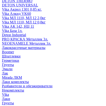
DETON THERMO
DETON UNIVERSAL
Vika Акрил 1301 0,85 кг.
Vika Алкид VK60
Vika МЛ 1110, МЛ 12 2,0кг
Vika МЛ 1110, МЛ 12 0,8кг
Vika АК 142, НЦ 11
Vika База 1л.
Detop Industrial
PRO КРАСКА Металлик 3л.
NEOENAMELE Металлик 3л.
Лакокрасочные материалы
Boomer
Шпатлевки
Герметики
Грунты
Эмали
Лак
Mirada ЛКМ
Лаки комплекты
Разбавители и обезжириватели
Некомплекты
Vika
Лаки
Грунты