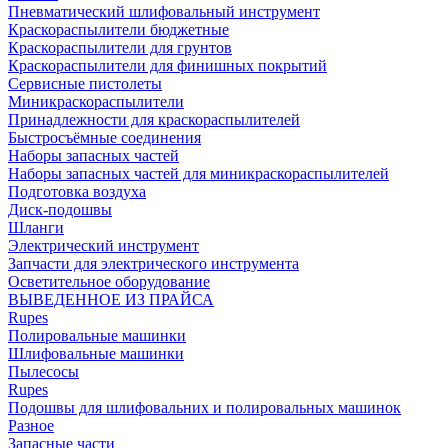
Пневматический шлифовальный инструмент
Краскораспылители бюджетные
Краскораспылители для грунтов
Краскораспылители для финишных покрытий
Сервисные пистолеты
Миникраскораспылители
Принадлежности для краскораспылителей
Быстросъёмные соединения
Наборы запасных частей
Наборы запасных частей для миникраскораспылителей
Подготовка воздуха
Диск-подошвы
Шланги
Электрический инструмент
Запчасти для электрического инструмента
Осветительное оборудование
ВЫВЕДЕННОЕ ИЗ ПРАЙСА
Rupes
Полировальные машинки
Шлифовальные машинки
Пылесосы
Rupes
Подошвы для шлифовальних и полировальных машинок
Разное
Запасные части