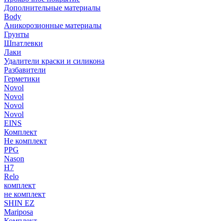
Дополнительные материалы
Body
Аникорозионные материалы
Грунты
Шпатлевки
Лаки
Удалители краски и силикона
Разбавители
Герметики
Novol
Novol
Novol
Novol
EINS
Комплект
Не комплект
PPG
Nason
H7
Relo
комплект
не комплект
SHIN EZ
Mariposa
Комплект