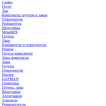
Cardea
Грунт
Лак
Комплекты грунтов и лаков
Отвердитель
Разбавитель
Шпатлёвка
MegaMIX
Грунты
Лаки
Разбавители и отвердители
Polaron
Грунты комплекты
Лаки комплекты
Лаки
Грунты
Отвердители
Прочее
HAFMAN
Герметики
Грунты, лаки
Шпатлевки
Антигравий
Аэрозоли
Ремкомплекты