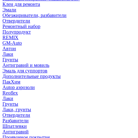
Клеи для ремонта
Эмали
Обезжириватели, разбавители
Отвердители
Ремонтный набор
Полупродукт
REMIX
GM-Auto
Автон
Лаки
Грунты
Антигравий и мовиль
Эмаль для суппортов
Дополнительные продукты
ПакХим
Autop аэрозоли
Reoflex
Лаки
Грунты
Лаки, грунты
Отвердители
Разбавители
Шпатлевки
Антигравий
Проявочное покрытие