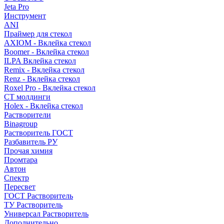
Jeta Pro
Инструмент
ANI
Праймер для стекол
AXIOM - Вклейка стекол
Boomer - Вклейка стекол
ILPA Вклейка стекол
Remix - Вклейка стекол
Renz - Вклейка стекол
Roxel Pro - Вклейка стекол
СТ молдинги
Holex - Вклейка стекол
Растворители
Binagroup
Растворитель ГОСТ
Разбавитель РУ
Прочая химия
Промтара
Автон
Спектр
Пересвет
ГОСТ Растворитель
ТУ Растворитель
Универсал Растворитель
Дополнительно