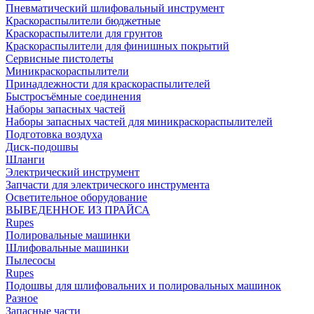
Пневматический шлифовальный инструмент
Краскораспылители бюджетные
Краскораспылители для грунтов
Краскораспылители для финишных покрытий
Сервисные пистолеты
Миникраскораспылители
Принадлежности для краскораспылителей
Быстросъёмные соединения
Наборы запасных частей
Наборы запасных частей для миникраскораспылителей
Подготовка воздуха
Диск-подошвы
Шланги
Электрический инструмент
Запчасти для электрического инструмента
Осветительное оборудование
ВЫВЕДЕННОЕ ИЗ ПРАЙСА
Rupes
Полировальные машинки
Шлифовальные машинки
Пылесосы
Rupes
Подошвы для шлифовальних и полировальных машинок
Разное
Запасные части