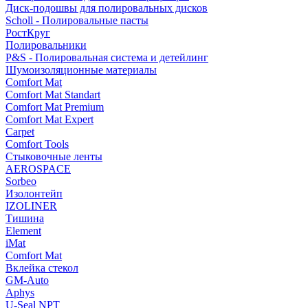
Диск-подошвы для полировальных дисков
Scholl - Полировальные пасты
РостКруг
Полировальники
P&S - Полировальная система и детейлинг
Шумоизоляционные материалы
Comfort Mat
Comfort Mat Standart
Comfort Mat Premium
Comfort Mat Expert
Carpet
Comfort Tools
Стыковочные ленты
AEROSPACE
Sorbeo
Изолонтейп
IZOLINER
Тишина
Element
iMat
Comfort Mat
Вклейка стекол
GM-Auto
Aphys
U-Seal NPT