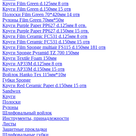
Круги Film Green d.125мм 8 отв
Круги Film Green d.150мм 15 отв
Полоски Film Green 70*420мм 14 отв
Рулоны Film Green 70мм*50м
Круги Purple Paper PP627 d.125мм 8 отв.
Круги Purple Paper PP627 d.150мм 15 отв.
Круги Film Ceramic FC531 d.125мм 8 отв
Круги Film Ceramic FC531 d.150мм 15 отв
Круги Film Sponge multiair FS115 d.150мм 181 отв
Круги Sponge Pyramid TZ 700 150мм
Круги Textile Foam 150мм
Круги AP33M d.125мм 8 отв
Круги AP33M d.150мм 15 отв
Войлок Hanko Tех 115мм*10м
Губки Sponge
Круги Red Ceramic Paper d.150мм 15 отв
Sandwox
Круги
Полоски
Рулоны
Шлифовальный войлок
Инструменты, принадлежности
Листы
Защитные прокладки
Шлифовальные губки