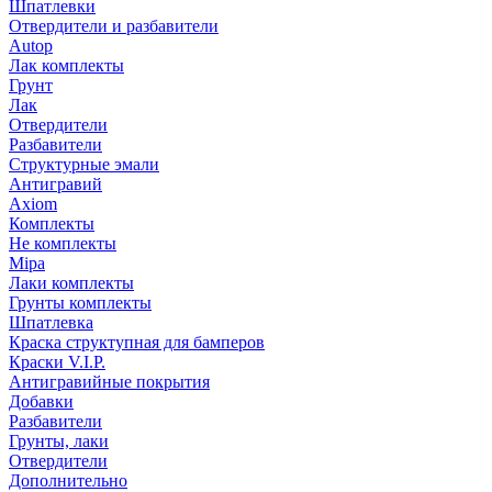
Шпатлевки
Отвердители и разбавители
Autop
Лак комплекты
Грунт
Лак
Отвердители
Разбавители
Структурные эмали
Антигравий
Axiom
Комплекты
Не комплекты
Mipa
Лаки комплекты
Грунты комплекты
Шпатлевка
Краска структупная для бамперов
Краски V.I.P.
Антигравийные покрытия
Добавки
Разбавители
Грунты, лаки
Отвердители
Дополнительно