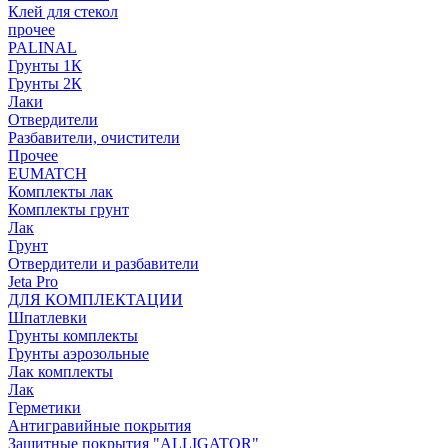
Клей для стекол
прочее
PALINAL
Грунты 1К
Грунты 2К
Лаки
Отвердители
Разбавители, очистители
Прочее
EUMATCH
Комплекты лак
Комплекты грунт
Лак
Грунт
Отвердители и разбавители
Jeta Pro
ДЛЯ КОМПЛЕКТАЦИИ
Шпатлевки
Грунты комплекты
Грунты аэрозольные
Лак комплекты
Лак
Герметики
Антигравийные покрытия
Защитные покрытия "ALLIGATOR"