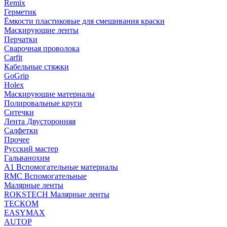
Remix
Герметик
Ёмкости пластиковые для смешивания краски
Маскирующие ленты
Перчатки
Сварочная проволока
Carfit
Кабельные стяжки
GoGrip
Holex
Маскирующие материалы
Полировальные круги
Ситечки
Лента Двусторонняя
Салфетки
Прочее
Русский мастер
Гальванохим
А1 Вспомогательные материалы
RMC Вспомогательные
Малярные ленты
ROKSTECH Малярные ленты
ТЕСКОМ
EASYMAX
AUTOP