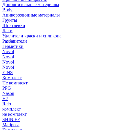
Дополнительные материалы
Body
Аникорозионные материалы
Грунты
Шпатлевки
Лаки
Удалители краски и силикона
Разбавители
Герметики
Novol
Novol
Novol
Novol
EINS
Комплект
Не комплект
PPG
Nason
H7
Relo
комплект
не комплект
SHIN EZ
Mariposa
Комплект