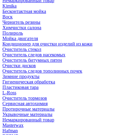
Немаркированный товар
Kimika
Бесконтактная мойка
Воск
Чернитель резины
Химчистки салона
Полироль
Мойка двигателя
Кондиционер для очистки изделий из кожи
Очиститель стекол
Очиститель следов насекомых
Очиститель битумных пятен
Очистки дисков
Очиститель следов тополинных почек
Зимние продукты
Гигиеническая обработка
Пластиковая тара
L-Ross
Очиститель тормозов
Сервисная автохимия
Протирочные материалы
Укрывочные материалы
Немаркированный товар
Masterwax
Hafman