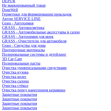
DEPUR
Не маркированный товар
DoneWell
Герметики для формирования прокладок
Автон SERVICE LINE
Grass - Автохимия
GRASS - Автокосметика
GRASS - Автомобильные аксессуары в салон
GRASS - Автохимия для моек
GRASS - Очистители для автомобиля
Grass - Средства для дома
Протирочные материалы
Полировальные системы и детейлинг
3D Car Care
Полировальные пасты
Очистка универсальными средствами
Очистка кузова
Очистка колес
Очистка салона
Очистка стёкол
Очистка перед нанесением керамики
Защитные покрытия
Защитные покрытия
Защитные покрытия
Защитные покрытия