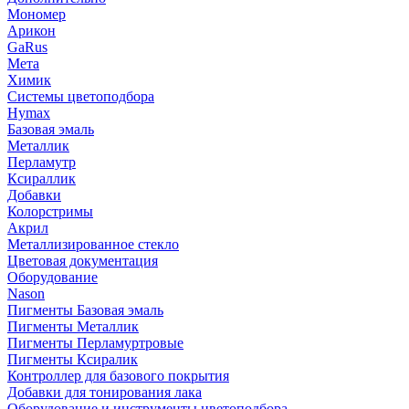
Мономер
Арикон
GaRus
Мета
Химик
Системы цветоподбора
Hymax
Базовая эмаль
Металлик
Перламутр
Ксираллик
Добавки
Колорстримы
Акрил
Металлизированное стекло
Цветовая документация
Оборудование
Nason
Пигменты Базовая эмаль
Пигменты Металлик
Пигменты Перламуртровые
Пигменты Ксиралик
Контроллер для базового покрытия
Добавки для тонирования лака
Оборудование и инструменты цветоподбора