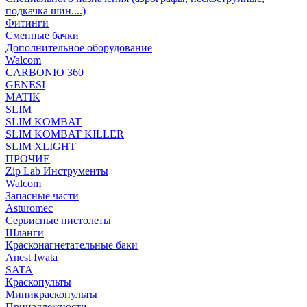
подкачка шин....)
Фитинги
Сменные бачки
Дополнительное оборудование
Walcom
CARBONIO 360
GENESI
MATIK
SLIM
SLIM KOMBAT
SLIM KOMBAT KILLER
SLIM XLIGHT
ПРОЧИЕ
Zip Lab Инструменты
Walсom
Запасные части
Asturomec
Сервисные пистолеты
Шланги
Красконагнетательные баки
Anest Iwata
SATA
Краскопульты
Миникраскопульты
Принадлежности