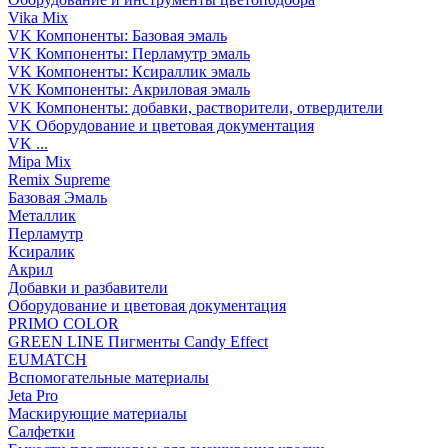
Vika Mix
VK Компоненты: Базовая эмаль
VK Компоненты: Перламутр эмаль
VK Компоненты: Ксираллик эмаль
VK Компоненты: Акриловая эмаль
VK Компоненты: добавки, растворители, отвердители
VK Оборудование и цветовая документация
VK ...
Mipa Mix
Remix Supreme
Базовая Эмаль
Металлик
Перламутр
Ксиралик
Акрил
Добавки и разбавители
Оборудование и цветовая документация
PRIMO COLOR
GREEN LINE Пигменты Candy Effect
EUMATCH
Вспомогательные материалы
Jeta Pro
Маскирующие материалы
Салфетки