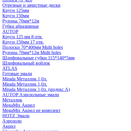
Отрезные и зачистные диски
Круги 125мм
Круги 150мм
Рулоны 70мм*12м
Губки абразивные
AUTOP
Круги 125 мм 8 отв.
Круги 150мм 17 отв.
Полоски 70*400мм Multi holes
Рулоны 70мм*12м Multi holes
Шлифовальные губки 115*140*5мм
Шлифовальный войлок
ATLAS
Готовые эмали
Mirada Металлик 1,0л.
Mirada Металлик 1,0л.
Mirada Металлик 1,0л. (индекс А)
AUTOP Аэрозольные эмали
Металлик
MegaMix Акрил
MegaMix Акрил не комплект
HOTZ Эмали
Аэрозоли
Акрил