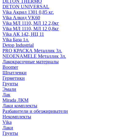
DETON THERMO
DETON UNIVERSAL
Vika Акрил 1301 0,85 кг.
Vika Алкид VK60
Vika МЛ 1110, МЛ 12 2,0кг
Vika МЛ 1110, МЛ 12 0,8кг
Vika АК 142, НЦ 11
Vika База 1л.
Detop Industrial
PRO КРАСКА Металлик 3л.
NEOENAMELE Металлик 3л.
Лакокрасочные материалы
Boomer
Шпатлевки
Герметики
Грунты
Эмали
Лак
Mirada ЛКМ
Лаки комплекты
Разбавители и обезжириватели
Некомплекты
Vika
Лаки
Грунты