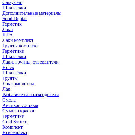
Carsystem
Шпатлевки
Дополнительные материалы
Solid Digital
Герметик
Лаки
ILPA
Лаки комплект
Грунты комплект
Герметики
Шпатлевки
Лаки, грунты, отвердители
Holex
Шпатлёвки
Грунты
Лак комплекты
Лак
Разбавители и отвердители
Смола
Антикор составы
Смывка краски
Герметики
Gold System
Комплект
Некомплект