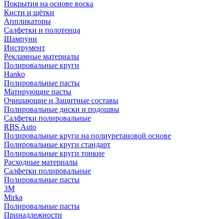
Покрытия на основе воска
Кисти и щётки
Аппликаторы
Салфетки и полотенца
Шампуни
Инструмент
Рекламные материалы
Полировальные круги
Hanko
Полировальные пасты
Матирующие пасты
Очищающие и Защитные составы
Полировальные диски и подошвы
Салфетки полировальные
RBS Auto
Полировальные круги на полиуретановой основе
Полировальные круги стандарт
Полировальные круги тонкие
Расходные материалы
Салфетки полировальные
Полировальные пасты
3М
Mirka
Полировальные пасты
Принадлежности