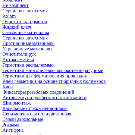
Не комплект
Сервисная автохимия
Axiom
Очиститель тормозов
Жидкий ключ
Смазочные материалы
Сервисная автохимия
Протирочные материалы
Укрывочные материалы
Очистители рук
Автокосметика
Герметики распыляемые
Герметики многоцелевые высокотемпературные
Герметики для формирования прокладок
Клеи-герметики на основе гибридных полимеров
Клеи
Фиксаторы резьбовых соединений
Автошампуни для бесконтактной мойки
Шиномонтаж
Кабельные стяжки нейлоновые
Пена монтажная полиуретановая
Эмали аэрозольные
Реклама
Антифриз