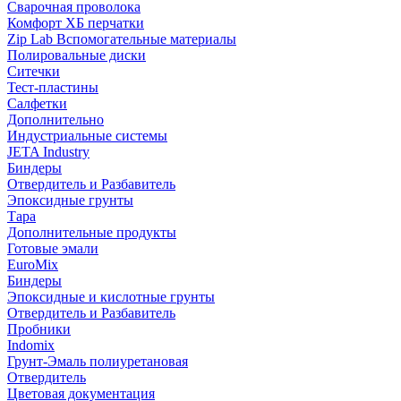
Сварочная проволока
Комфорт ХБ перчатки
Zip Lab Вспомогательные материалы
Полировальные диски
Ситечки
Тест-пластины
Салфетки
Дополнительно
Индустриальные системы
JETA Industry
Биндеры
Отвердитель и Разбавитель
Эпоксидные грунты
Тара
Дополнительные продукты
Готовые эмали
EuroMix
Биндеры
Эпоксидные и кислотные грунты
Отвердитель и Разбавитель
Пробники
Indomix
Грунт-Эмаль полиуретановая
Отвердитель
Цветовая документация