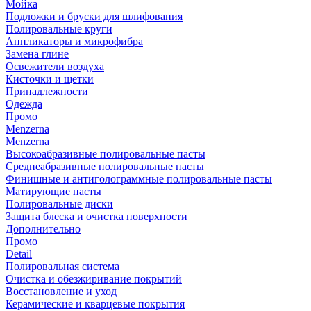
Мойка
Подложки и бруски для шлифования
Полировальные круги
Аппликаторы и микрофибра
Замена глине
Освежители воздуха
Кисточки и щетки
Принадлежности
Одежда
Промо
Menzerna
Menzerna
Высокоабразивные полировальные пасты
Среднеабразивные полировальные пасты
Финишные и антиголограммные полировальные пасты
Матирующие пасты
Полировальные диски
Защита блеска и очистка поверхности
Дополнительно
Промо
Detail
Полировальная система
Очистка и обезжиривание покрытий
Восстановление и уход
Керамические и кварцевые покрытия