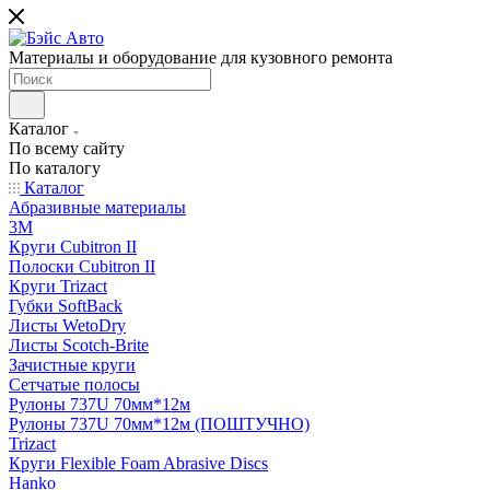
Материалы и оборудование для кузовного ремонта
Каталог
По всему сайту
По каталогу
Каталог
Абразивные материалы
3M
Круги Cubitron II
Полоски Cubitron II
Круги Trizact
Губки SoftBack
Листы WetoDry
Листы Scotch-Brite
Зачистные круги
Сетчатые полосы
Рулоны 737U 70мм*12м
Рулоны 737U 70мм*12м (ПОШТУЧНО)
Trizact
Круги Flexible Foam Abrasive Discs
Hanko