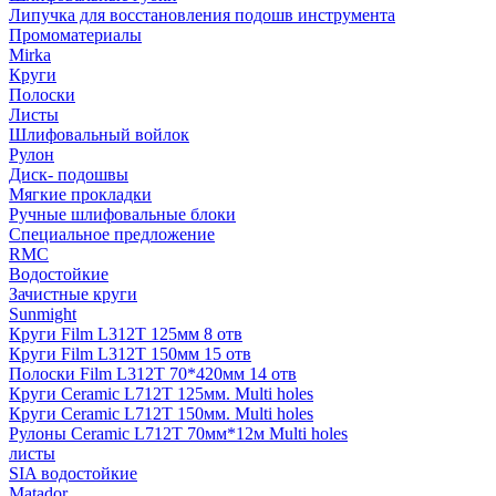
Липучка для восстановления подошв инструмента
Промоматериалы
Mirka
Круги
Полоски
Листы
Шлифовальный войлок
Рулон
Диск- подошвы
Мягкие прокладки
Ручные шлифовальные блоки
Специальное предложение
RMC
Водостойкие
Зачистные круги
Sunmight
Круги Film L312T 125мм 8 отв
Круги Film L312T 150мм 15 отв
Полоски Film L312T 70*420мм 14 отв
Круги Ceramic L712T 125мм. Multi holes
Круги Ceramic L712T 150мм. Multi holes
Рулоны Ceramic L712T 70мм*12м Multi holes
листы
SIA водостойкие
Matador