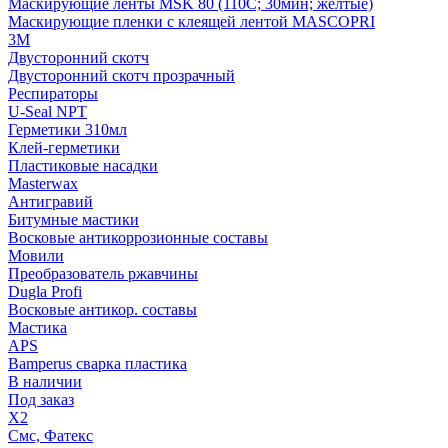
Маскирующие ленты MSK 80 (110С; 30мин; желтые)
Маскирующие пленки с клеящей лентой MASCOPRI
3M
Двусторонний скотч
Двусторонний скотч прозрачный
Респираторы
U-Seal NPT
Герметики 310мл
Клей-герметики
Пластиковые насадки
Masterwax
Антигравий
Битумные мастики
Восковые антикоррозионные составы
Мовили
Преобразователь ржавчины
Dugla Profi
Восковые антикор. составы
Мастика
APS
Bamperus сварка пластика
В наличии
Под заказ
X2
Смс, Фатекс