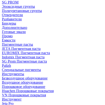
SG PROM
Эпоксидные грунты
Полиуретановые грунты
Отвердители
Разбавители
Биндеры
Дополнительно
Готовые эмали
Промо
Ёмкости
Пигментные пасты
JETA Пигментная паста
EUROMIX Пигментная паста
Indomix Пигментная паста
SG Prom Пигментные паста
Palizh
Специальные пигменты
Инструменты
Безвоздушное оборудование
Воздушное оборудование
Порошковое оборудование
Huachen Порошковые покрытия
VN Порошковые покрытия
Инструмент
Jeta Pro