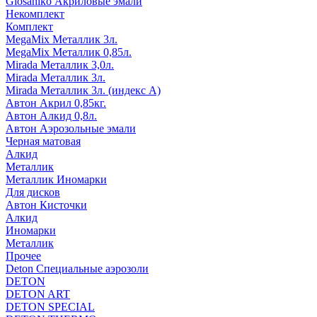
Glosaniko Акриловые эмали
Некомплект
Комплект
MegaMix Металлик 3л.
MegaMix Металлик 0,85л.
Mirada Металлик 3,0л.
Mirada Металлик 3л.
Mirada Металлик 3л. (индекс А)
Автон Акрил 0,85кг.
Автон Алкид 0,8л.
Автон Аэрозольные эмали
Черная матовая
Алкид
Металлик
Металлик Иномарки
Для дисков
Автон Кисточки
Алкид
Иномарки
Металлик
Прочее
Deton Специальные аэрозоли
DETON
DETON ART
DETON SPECIAL