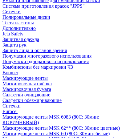
Емкости пластиковые для смешивания краски
Система приготовления красок "JPPS"
Ситечки
Полировальные диски
Тест-пластины
Дополнительно
Jeta Safety
Защитная одежда
Защита рук
Защита лица и органов зрения
Полумаски многоразового использования
Полумаски одноразового использования
Комбинезоны без маркировки ЧЗ
Boomer
Маскирующие ленты
Маскировочная плёнка
Маскировочная бумага
Салфетки очищающие
Салфетки обезжиривающие
Ситечки
Euroсel
Маскирующие ленты MSK 6083 (80С; 30мин;
КОРИЧНЕВЫЙ)
Маскирующие ленты MSK 62** (80С; 30мин; цветные)
Маскирующие ленты MSK 60 (80С; 30мин; белые)