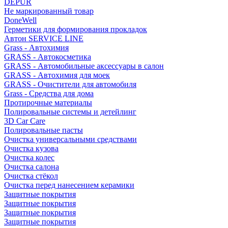
DEPUR
Не маркированный товар
DoneWell
Герметики для формирования прокладок
Автон SERVICE LINE
Grass - Автохимия
GRASS - Автокосметика
GRASS - Автомобильные аксессуары в салон
GRASS - Автохимия для моек
GRASS - Очистители для автомобиля
Grass - Средства для дома
Протирочные материалы
Полировальные системы и детейлинг
3D Car Care
Полировальные пасты
Очистка универсальными средствами
Очистка кузова
Очистка колес
Очистка салона
Очистка стёкол
Очистка перед нанесением керамики
Защитные покрытия
Защитные покрытия
Защитные покрытия
Защитные покрытия