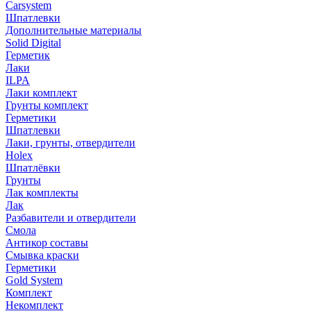
Carsystem
Шпатлевки
Дополнительные материалы
Solid Digital
Герметик
Лаки
ILPA
Лаки комплект
Грунты комплект
Герметики
Шпатлевки
Лаки, грунты, отвердители
Holex
Шпатлёвки
Грунты
Лак комплекты
Лак
Разбавители и отвердители
Смола
Антикор составы
Смывка краски
Герметики
Gold System
Комплект
Некомплект