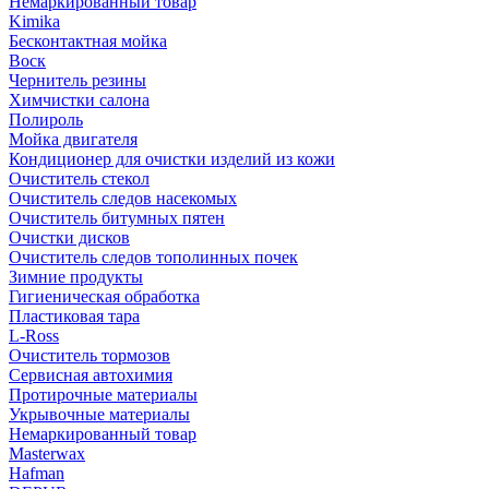
Немаркированный товар
Kimika
Бесконтактная мойка
Воск
Чернитель резины
Химчистки салона
Полироль
Мойка двигателя
Кондиционер для очистки изделий из кожи
Очиститель стекол
Очиститель следов насекомых
Очиститель битумных пятен
Очистки дисков
Очиститель следов тополинных почек
Зимние продукты
Гигиеническая обработка
Пластиковая тара
L-Ross
Очиститель тормозов
Сервисная автохимия
Протирочные материалы
Укрывочные материалы
Немаркированный товар
Masterwax
Hafman