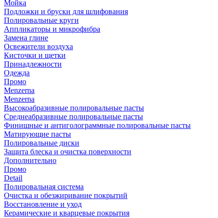
Мойка
Подложки и бруски для шлифования
Полировальные круги
Аппликаторы и микрофибра
Замена глине
Освежители воздуха
Кисточки и щетки
Принадлежности
Одежда
Промо
Menzerna
Menzerna
Высокоабразивные полировальные пасты
Среднеабразивные полировальные пасты
Финишные и антиголограммные полировальные пасты
Матирующие пасты
Полировальные диски
Защита блеска и очистка поверхности
Дополнительно
Промо
Detail
Полировальная система
Очистка и обезжиривание покрытий
Восстановление и уход
Керамические и кварцевые покрытия