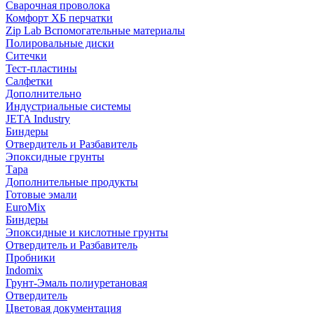
Сварочная проволока
Комфорт ХБ перчатки
Zip Lab Вспомогательные материалы
Полировальные диски
Ситечки
Тест-пластины
Салфетки
Дополнительно
Индустриальные системы
JETA Industry
Биндеры
Отвердитель и Разбавитель
Эпоксидные грунты
Тара
Дополнительные продукты
Готовые эмали
EuroMix
Биндеры
Эпоксидные и кислотные грунты
Отвердитель и Разбавитель
Пробники
Indomix
Грунт-Эмаль полиуретановая
Отвердитель
Цветовая документация