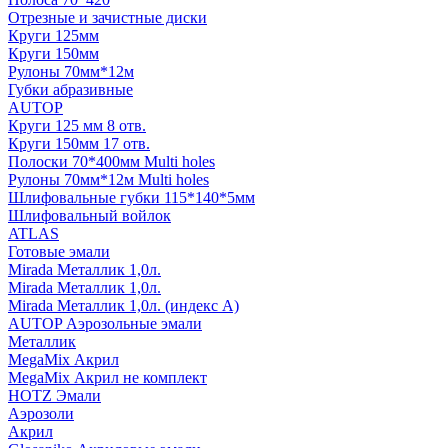
Отрезные и зачистные диски
Круги 125мм
Круги 150мм
Рулоны 70мм*12м
Губки абразивные
AUTOP
Круги 125 мм 8 отв.
Круги 150мм 17 отв.
Полоски 70*400мм Multi holes
Рулоны 70мм*12м Multi holes
Шлифовальные губки 115*140*5мм
Шлифовальный войлок
ATLAS
Готовые эмали
Mirada Металлик 1,0л.
Mirada Металлик 1,0л.
Mirada Металлик 1,0л. (индекс А)
AUTOP Аэрозольные эмали
Металлик
MegaMix Акрил
MegaMix Акрил не комплект
HOTZ Эмали
Аэрозоли
Акрил