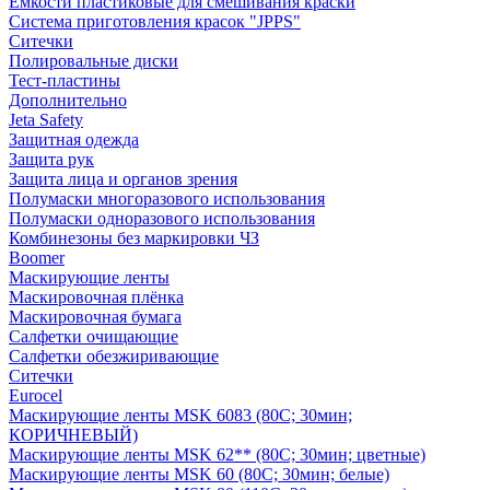
Емкости пластиковые для смешивания краски
Система приготовления красок "JPPS"
Ситечки
Полировальные диски
Тест-пластины
Дополнительно
Jeta Safety
Защитная одежда
Защита рук
Защита лица и органов зрения
Полумаски многоразового использования
Полумаски одноразового использования
Комбинезоны без маркировки ЧЗ
Boomer
Маскирующие ленты
Маскировочная плёнка
Маскировочная бумага
Салфетки очищающие
Салфетки обезжиривающие
Ситечки
Euroсel
Маскирующие ленты MSK 6083 (80С; 30мин;
КОРИЧНЕВЫЙ)
Маскирующие ленты MSK 62** (80С; 30мин; цветные)
Маскирующие ленты MSK 60 (80С; 30мин; белые)