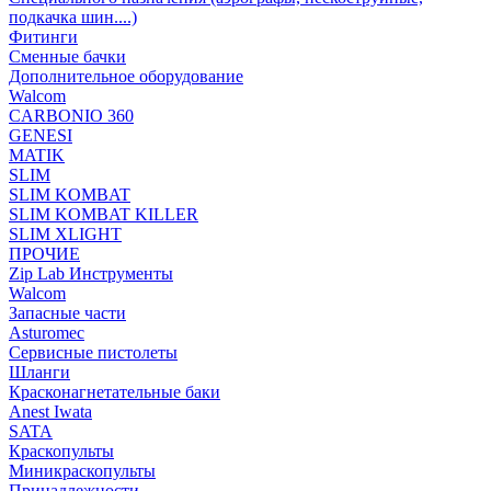
подкачка шин....)
Фитинги
Сменные бачки
Дополнительное оборудование
Walcom
CARBONIO 360
GENESI
MATIK
SLIM
SLIM KOMBAT
SLIM KOMBAT KILLER
SLIM XLIGHT
ПРОЧИЕ
Zip Lab Инструменты
Walсom
Запасные части
Asturomec
Сервисные пистолеты
Шланги
Красконагнетательные баки
Anest Iwata
SATA
Краскопульты
Миникраскопульты
Принадлежности