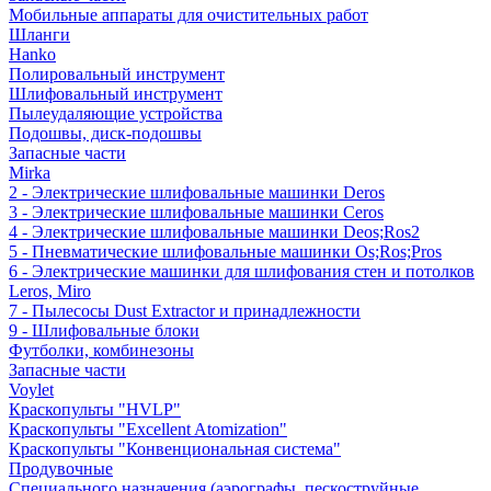
Мобильные аппараты для очистительных работ
Шланги
Hanko
Полировальный инструмент
Шлифовальный инструмент
Пылеудаляющие устройства
Подошвы, диск-подошвы
Запасные части
Mirka
2 - Электрические шлифовальные машинки Deros
3 - Электрические шлифовальные машинки Ceros
4 - Электрические шлифовальные машинки Deos;Ros2
5 - Пневматические шлифовальные машинки Os;Ros;Pros
6 - Электрические машинки для шлифования стен и потолков
Leros, Miro
7 - Пылесосы Dust Extractor и принадлежности
9 - Шлифовальные блоки
Футболки, комбинезоны
Запасные части
Voylet
Краскопульты "HVLP"
Краскопульты "Excellent Atomization"
Краскопульты "Конвенциональная система"
Продувочные
Специального назначения (аэрографы, пескоструйные,