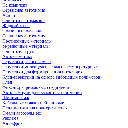
Не комплект
Сервисная автохимия
Axiom
Очиститель тормозов
Жидкий ключ
Смазочные материалы
Сервисная автохимия
Протирочные материалы
Укрывочные материалы
Очистители рук
Автокосметика
Герметики распыляемые
Герметики многоцелевые высокотемпературные
Герметики для формирования прокладок
Клеи-герметики на основе гибридных полимеров
Клеи
Фиксаторы резьбовых соединений
Автошампуни для бесконтактной мойки
Шиномонтаж
Кабельные стяжки нейлоновые
Пена монтажная полиуретановая
Эмали аэрозольные
Реклама
Антифриз