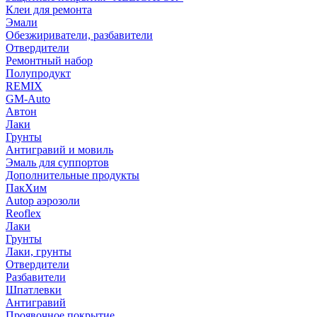
Клеи для ремонта
Эмали
Обезжириватели, разбавители
Отвердители
Ремонтный набор
Полупродукт
REMIX
GM-Auto
Автон
Лаки
Грунты
Антигравий и мовиль
Эмаль для суппортов
Дополнительные продукты
ПакХим
Autop аэрозоли
Reoflex
Лаки
Грунты
Лаки, грунты
Отвердители
Разбавители
Шпатлевки
Антигравий
Проявочное покрытие