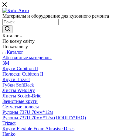
Материалы и оборудование для кузовного ремонта
Каталог
По всему сайту
По каталогу
Каталог
Абразивные материалы
3M
Круги Cubitron II
Полоски Cubitron II
Круги Trizact
Губки SoftBack
Листы WetoDry
Листы Scotch-Brite
Зачистные круги
Сетчатые полосы
Рулоны 737U 70мм*12м
Рулоны 737U 70мм*12м (ПОШТУЧНО)
Trizact
Круги Flexible Foam Abrasive Discs
Hanko