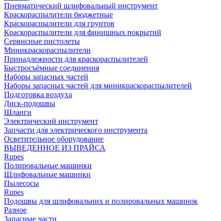
Пневматический шлифовальный инструмент
Краскораспылители бюджетные
Краскораспылители для грунтов
Краскораспылители для финишных покрытий
Сервисные пистолеты
Миникраскораспылители
Принадлежности для краскораспылителей
Быстросъёмные соединения
Наборы запасных частей
Наборы запасных частей для миникраскораспылителей
Подготовка воздуха
Диск-подошвы
Шланги
Электрический инструмент
Запчасти для электрического инструмента
Осветительное оборудование
ВЫВЕДЕННОЕ ИЗ ПРАЙСА
Rupes
Полировальные машинки
Шлифовальные машинки
Пылесосы
Rupes
Подошвы для шлифовальних и полировальных машинок
Разное
Запасные части