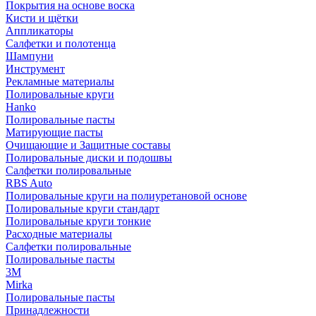
Покрытия на основе воска
Кисти и щётки
Аппликаторы
Салфетки и полотенца
Шампуни
Инструмент
Рекламные материалы
Полировальные круги
Hanko
Полировальные пасты
Матирующие пасты
Очищающие и Защитные составы
Полировальные диски и подошвы
Салфетки полировальные
RBS Auto
Полировальные круги на полиуретановой основе
Полировальные круги стандарт
Полировальные круги тонкие
Расходные материалы
Салфетки полировальные
Полировальные пасты
3М
Mirka
Полировальные пасты
Принадлежности