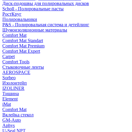
Диск-подошвы для полировальных дисков
Scholl - Полировальные пасты
РостКруг
Полировальники
P&S - Полировальная система и детейлинг
Шумоизоляционные материалы
Comfort Mat
Comfort Mat Standart
Comfort Mat Premium
Comfort Mat Expert
Carpet
Comfort Tools
Стыковочные ленты
AEROSPACE
Sorbeo
Изолонтейп
IZOLINER
Тишина
Element
iMat
Comfort Mat
Вклейка стекол
GM-Auto
Aphys
U-Seal NPT