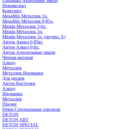
Glosaniko Акриловые эмали
Некомплект
Комплект
MegaMix Металлик 3л.
MegaMix Металлик 0,85л.
Mirada Металлик 3,0л.
Mirada Металлик 3л.
Mirada Металлик 3л. (индекс А)
Автон Акрил 0,85кг.
Автон Алкид 0,8л.
Автон Аэрозольные эмали
Черная матовая
Алкид
Металлик
Металлик Иномарки
Для дисков
Автон Кисточки
Алкид
Иномарки
Металлик
Прочее
Deton Специальные аэрозоли
DETON
DETON ART
DETON SPECIAL