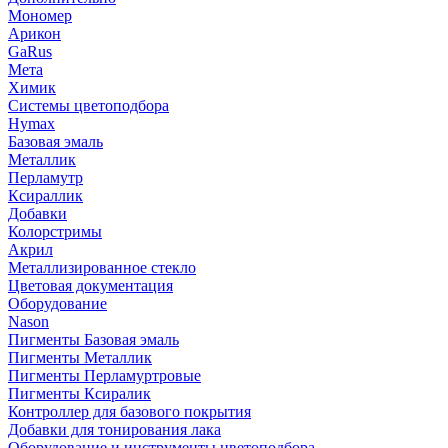
Мономер
Арикон
GaRus
Мета
Химик
Системы цветоподбора
Hymax
Базовая эмаль
Металлик
Перламутр
Ксираллик
Добавки
Колорстримы
Акрил
Металлизированное стекло
Цветовая документация
Оборудование
Nason
Пигменты Базовая эмаль
Пигменты Металлик
Пигменты Перламуртровые
Пигменты Ксиралик
Контроллер для базового покрытия
Добавки для тонирования лака
Оборудование и инструменты цветоподбора