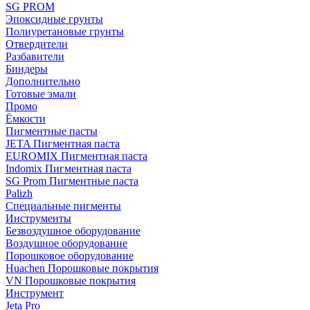
SG PROM
Эпоксидные грунты
Полиуретановые грунты
Отвердители
Разбавители
Биндеры
Дополнительно
Готовые эмали
Промо
Ёмкости
Пигментные пасты
JETA Пигментная паста
EUROMIX Пигментная паста
Indomix Пигментная паста
SG Prom Пигментные паста
Palizh
Специальные пигменты
Инструменты
Безвоздушное оборудование
Воздушное оборудование
Порошковое оборудование
Huachen Порошковые покрытия
VN Порошковые покрытия
Инструмент
Jeta Pro