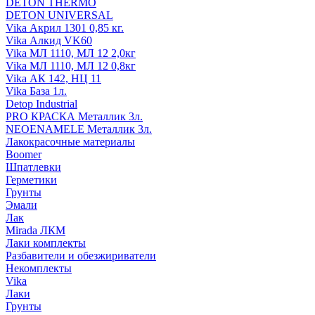
DETON THERMO
DETON UNIVERSAL
Vika Акрил 1301 0,85 кг.
Vika Алкид VK60
Vika МЛ 1110, МЛ 12 2,0кг
Vika МЛ 1110, МЛ 12 0,8кг
Vika АК 142, НЦ 11
Vika База 1л.
Detop Industrial
PRO КРАСКА Металлик 3л.
NEOENAMELE Металлик 3л.
Лакокрасочные материалы
Boomer
Шпатлевки
Герметики
Грунты
Эмали
Лак
Mirada ЛКМ
Лаки комплекты
Разбавители и обезжириватели
Некомплекты
Vika
Лаки
Грунты