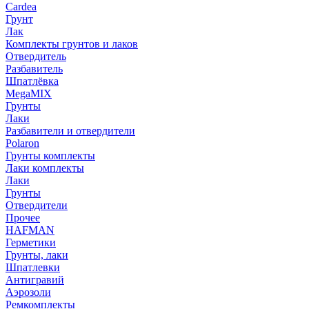
Cardea
Грунт
Лак
Комплекты грунтов и лаков
Отвердитель
Разбавитель
Шпатлёвка
MegaMIX
Грунты
Лаки
Разбавители и отвердители
Polaron
Грунты комплекты
Лаки комплекты
Лаки
Грунты
Отвердители
Прочее
HAFMAN
Герметики
Грунты, лаки
Шпатлевки
Антигравий
Аэрозоли
Ремкомплекты