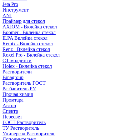
Jeta Pro
Инструмент
ANI
Праймер для стекол
AXIOM - Вклейка стекол
Boomer - Вклейка стекол
ILPA Вклейка стекол
Remix - Вклейка стекол
Renz - Вклейка стекол
Roxel Pro - Вклейка стекол
СТ молдинги
Holex - Вклейка стекол
Растворители
Binagroup
Растворитель ГОСТ
Разбавитель РУ
Прочая химия
Промтара
Автон
Спектр
Пересвет
ГОСТ Растворитель
ТУ Растворитель
Универсал Растворитель
Дополнительно