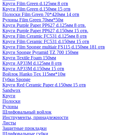
Круги Film Green d.125мм 8 отв
Круги Film Green d.150мм 15 отв
Полоски Film Green 70*420мм 14 отв
Рулоны Film Green 70мм*50м
Круги Purple Paper PP627 d.125мм 8 отв.
Круги Purple Paper PP627 d.150мм 15 отв.
Круги Film Ceramic FC531 d.125мм 8 отв
Круги Film Ceramic FC531 d.150мм 15 отв
Круги Film Sponge multiair FS115 d.150мм 181 отв
Круги Sponge Pyramid TZ 700 150мм
Круги Textile Foam 150мм
Круги AP33M d.125мм 8 отв
Круги AP33M d.150мм 15 отв
Войлок Hanko Tех 115мм*10м
Губки Sponge
Круги Red Ceramic Paper d.150мм 15 отв
Sandwox
Круги
Полоски
Рулоны
Шлифовальный войлок
Инструменты, принадлежности
Листы
Защитные прокладки
Шлифовальные губки