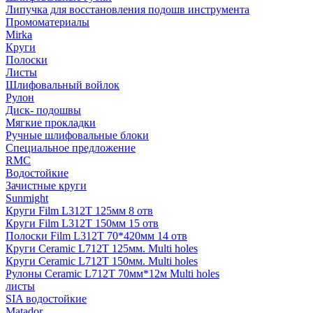
Липучка для восстановления подошв инструмента
Промоматериалы
Mirka
Круги
Полоски
Листы
Шлифовальный войлок
Рулон
Диск- подошвы
Мягкие прокладки
Ручные шлифовальные блоки
Специальное предложение
RMC
Водостойкие
Зачистные круги
Sunmight
Круги Film L312T 125мм 8 отв
Круги Film L312T 150мм 15 отв
Полоски Film L312T 70*420мм 14 отв
Круги Ceramic L712T 125мм. Multi holes
Круги Ceramic L712T 150мм. Multi holes
Рулоны Ceramic L712T 70мм*12м Multi holes
листы
SIA водостойкие
Matador