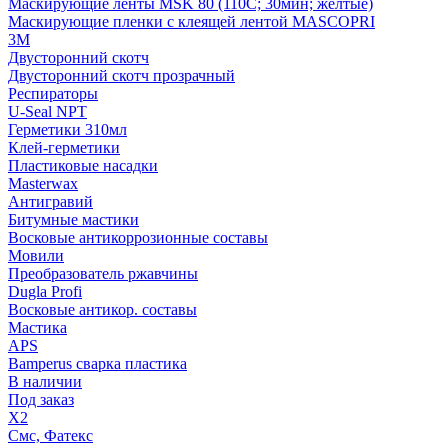
Маскирующие ленты MSK 80 (110С; 30мин; желтые)
Маскирующие пленки с клеящей лентой MASCOPRI
3M
Двусторонний скотч
Двусторонний скотч прозрачный
Респираторы
U-Seal NPT
Герметики 310мл
Клей-герметики
Пластиковые насадки
Masterwax
Антигравий
Битумные мастики
Восковые антикоррозионные составы
Мовили
Преобразователь ржавчины
Dugla Profi
Восковые антикор. составы
Мастика
APS
Bamperus сварка пластика
В наличии
Под заказ
X2
Смс, Фатекс