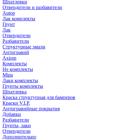
Шпатлевки
Отвердители и разбавители
Autop
Лак комплекты
Грунт
Лак
Отвердители
Разбавители
Структурные эмали
Антигравий
Axiom
Комплекты
Не комплекты
Mipa
Лаки комплекты
Грунты комплекты
Шпатлевка
Краска структупная для бамперов
Краски V.I.P.
Антигравийные покрытия
Добавки
Разбавители
Грунты, лаки
Отвердители
Дополнительно