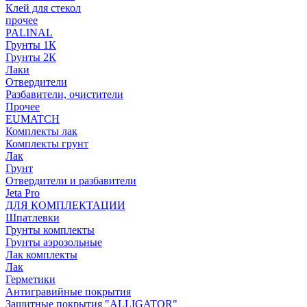
Клей для стекол
прочее
PALINAL
Грунты 1К
Грунты 2К
Лаки
Отвердители
Разбавители, очистители
Прочее
EUMATCH
Комплекты лак
Комплекты грунт
Лак
Грунт
Отвердители и разбавители
Jeta Pro
ДЛЯ КОМПЛЕКТАЦИИ
Шпатлевки
Грунты комплекты
Грунты аэрозольные
Лак комплекты
Лак
Герметики
Антигравийные покрытия
Защитные покрытия "ALLIGATOR"