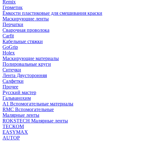
Remix
Герметик
Ёмкости пластиковые для смешивания краски
Маскирующие ленты
Перчатки
Сварочная проволока
Carfit
Кабельные стяжки
GoGrip
Holex
Маскирующие материалы
Полировальные круги
Ситечки
Лента Двусторонняя
Салфетки
Прочее
Русский мастер
Гальванохим
А1 Вспомогательные материалы
RMC Вспомогательные
Малярные ленты
ROKSTECH Малярные ленты
ТЕСКОМ
EASYMAX
AUTOP