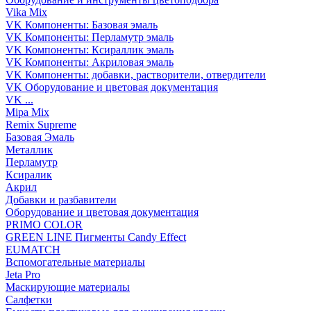
Vika Mix
VK Компоненты: Базовая эмаль
VK Компоненты: Перламутр эмаль
VK Компоненты: Ксираллик эмаль
VK Компоненты: Акриловая эмаль
VK Компоненты: добавки, растворители, отвердители
VK Оборудование и цветовая документация
VK ...
Mipa Mix
Remix Supreme
Базовая Эмаль
Металлик
Перламутр
Ксиралик
Акрил
Добавки и разбавители
Оборудование и цветовая документация
PRIMO COLOR
GREEN LINE Пигменты Candy Effect
EUMATCH
Вспомогательные материалы
Jeta Pro
Маскирующие материалы
Салфетки