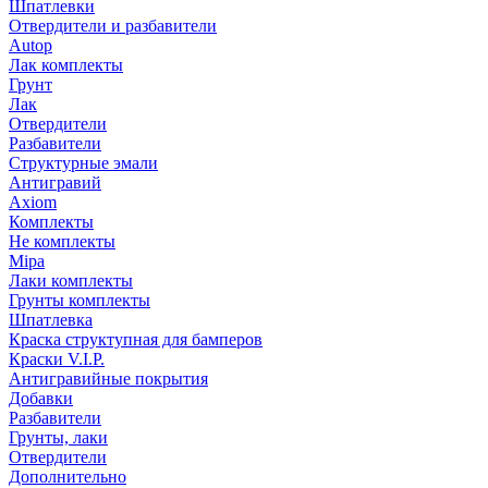
Шпатлевки
Отвердители и разбавители
Autop
Лак комплекты
Грунт
Лак
Отвердители
Разбавители
Структурные эмали
Антигравий
Axiom
Комплекты
Не комплекты
Mipa
Лаки комплекты
Грунты комплекты
Шпатлевка
Краска структупная для бамперов
Краски V.I.P.
Антигравийные покрытия
Добавки
Разбавители
Грунты, лаки
Отвердители
Дополнительно