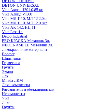
DETON THERMO
DETON UNIVERSAL
Vika Акрил 1301 0,85 кг.
Vika Алкид VK60
Vika МЛ 1110, МЛ 12 2,0кг
Vika МЛ 1110, МЛ 12 0,8кг
Vika АК 142, НЦ 11
Vika База 1л.
Detop Industrial
PRO КРАСКА Металлик 3л.
NEOENAMELE Металлик 3л.
Лакокрасочные материалы
Boomer
Шпатлевки
Герметики
Грунты
Эмали
Лак
Mirada ЛКМ
Лаки комплекты
Разбавители и обезжириватели
Некомплекты
Vika
Лаки
Грунты