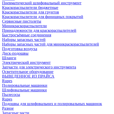
Пневматический шлифовальный инструмент
Краскораспылители бюджетные
Краскораспылители для грунтов
Краскораспылители для финишных покрытий
Сервисные пистолеты
Миникраскораспылители
Принадлежности для краскораспылителей
Быстросъёмные соединения
Наборы запасных частей
Наборы запасных частей для миникраскораспылителей
Подготовка воздуха
Диск-подошвы
Шланги
Электрический инструмент
Запчасти для электрического инструмента
Осветительное оборудование
ВЫВЕДЕННОЕ ИЗ ПРАЙСА
Rupes
Полировальные машинки
Шлифовальные машинки
Пылесосы
Rupes
Подошвы для шлифовальних и полировальных машинок
Разное
Запасные части