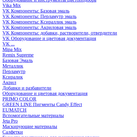
Vika Mix
VK Компоненты: Базовая эмаль
VK Компоненты: Перламутр эмаль
VK Компоненты: Ксираллик эмаль
VK Компоненты: Акриловая эмаль
VK Компоненты: добавки, растворители, отвердители
VK Оборудование и цветовая документация
VK ...
Mipa Mix
Remix Supreme
Базовая Эмаль
Металлик
Перламутр
Ксиралик
Акрил
Добавки и разбавители
Оборудование и цветовая документация
PRIMO COLOR
GREEN LINE Пигменты Candy Effect
EUMATCH
Вспомогательные материалы
Jeta Pro
Маскирующие материалы
Салфетки