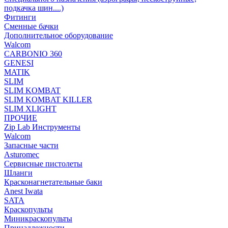
подкачка шин....)
Фитинги
Сменные бачки
Дополнительное оборудование
Walcom
CARBONIO 360
GENESI
MATIK
SLIM
SLIM KOMBAT
SLIM KOMBAT KILLER
SLIM XLIGHT
ПРОЧИЕ
Zip Lab Инструменты
Walсom
Запасные части
Asturomec
Сервисные пистолеты
Шланги
Красконагнетательные баки
Anest Iwata
SATA
Краскопульты
Миникраскопульты
Принадлежности