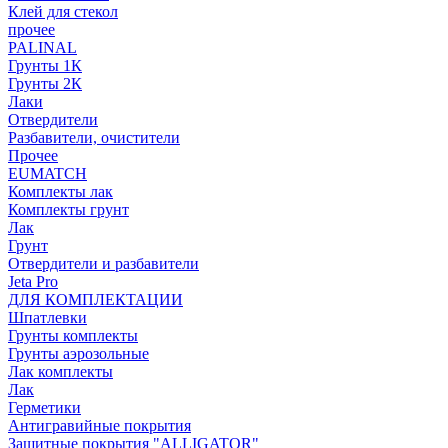
Клей для стекол
прочее
PALINAL
Грунты 1К
Грунты 2К
Лаки
Отвердители
Разбавители, очистители
Прочее
EUMATCH
Комплекты лак
Комплекты грунт
Лак
Грунт
Отвердители и разбавители
Jeta Pro
ДЛЯ КОМПЛЕКТАЦИИ
Шпатлевки
Грунты комплекты
Грунты аэрозольные
Лак комплекты
Лак
Герметики
Антигравийные покрытия
Защитные покрытия "ALLIGATOR"