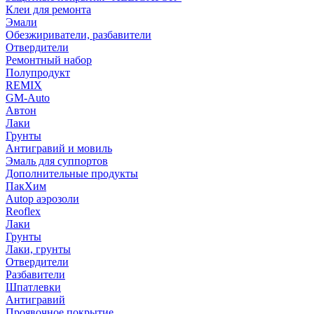
Клеи для ремонта
Эмали
Обезжириватели, разбавители
Отвердители
Ремонтный набор
Полупродукт
REMIX
GM-Auto
Автон
Лаки
Грунты
Антигравий и мовиль
Эмаль для суппортов
Дополнительные продукты
ПакХим
Autop аэрозоли
Reoflex
Лаки
Грунты
Лаки, грунты
Отвердители
Разбавители
Шпатлевки
Антигравий
Проявочное покрытие