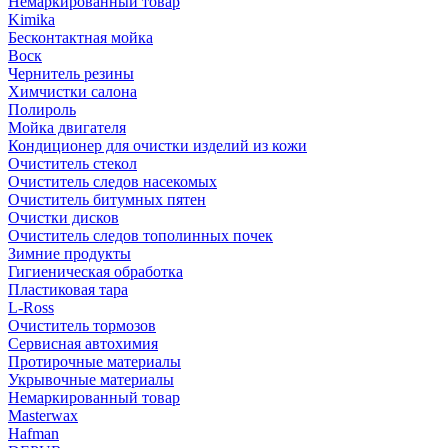
Немаркированный товар
Kimika
Бесконтактная мойка
Воск
Чернитель резины
Химчистки салона
Полироль
Мойка двигателя
Кондиционер для очистки изделий из кожи
Очиститель стекол
Очиститель следов насекомых
Очиститель битумных пятен
Очистки дисков
Очиститель следов тополинных почек
Зимние продукты
Гигиеническая обработка
Пластиковая тара
L-Ross
Очиститель тормозов
Сервисная автохимия
Протирочные материалы
Укрывочные материалы
Немаркированный товар
Masterwax
Hafman