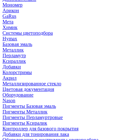
Мономер
Арикон
GaRus
Мета
Химик
Системы цветоподбора
Hymax
Базовая эмаль
Металлик
Перламутр
Ксираллик
Добавки
Колорстримы
Акрил
Металлизированное стекло
Цветовая документация
Оборудование
Nason
Пигменты Базовая эмаль
Пигменты Металлик
Пигменты Перламуртровые
Пигменты Ксиралик
Контроллер для базового покрытия
Добавки для тонирования лака
Оборудование и инструменты цветоподбора