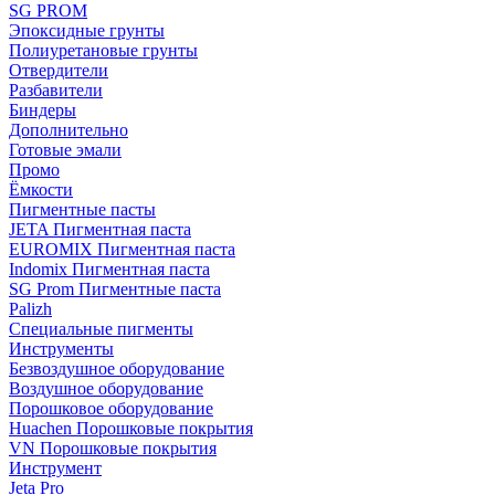
SG PROM
Эпоксидные грунты
Полиуретановые грунты
Отвердители
Разбавители
Биндеры
Дополнительно
Готовые эмали
Промо
Ёмкости
Пигментные пасты
JETA Пигментная паста
EUROMIX Пигментная паста
Indomix Пигментная паста
SG Prom Пигментные паста
Palizh
Специальные пигменты
Инструменты
Безвоздушное оборудование
Воздушное оборудование
Порошковое оборудование
Huachen Порошковые покрытия
VN Порошковые покрытия
Инструмент
Jeta Pro