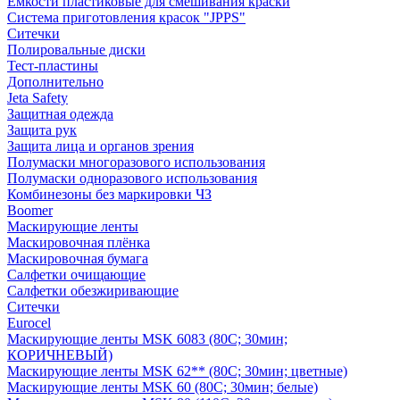
Емкости пластиковые для смешивания краски
Система приготовления красок "JPPS"
Ситечки
Полировальные диски
Тест-пластины
Дополнительно
Jeta Safety
Защитная одежда
Защита рук
Защита лица и органов зрения
Полумаски многоразового использования
Полумаски одноразового использования
Комбинезоны без маркировки ЧЗ
Boomer
Маскирующие ленты
Маскировочная плёнка
Маскировочная бумага
Салфетки очищающие
Салфетки обезжиривающие
Ситечки
Euroсel
Маскирующие ленты MSK 6083 (80С; 30мин;
КОРИЧНЕВЫЙ)
Маскирующие ленты MSK 62** (80С; 30мин; цветные)
Маскирующие ленты MSK 60 (80С; 30мин; белые)