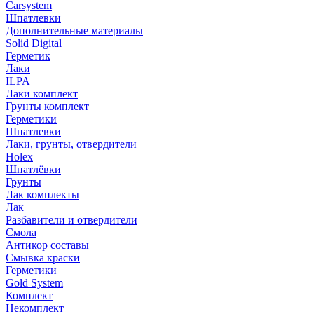
Carsystem
Шпатлевки
Дополнительные материалы
Solid Digital
Герметик
Лаки
ILPA
Лаки комплект
Грунты комплект
Герметики
Шпатлевки
Лаки, грунты, отвердители
Holex
Шпатлёвки
Грунты
Лак комплекты
Лак
Разбавители и отвердители
Смола
Антикор составы
Смывка краски
Герметики
Gold System
Комплект
Некомплект