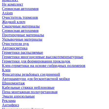
Не комплект
Сервисная автохимия
Axiom
Очиститель тормозов
Жидкий ключ
Смазочные материалы
Сервисная автохимия
Протирочные материалы
Укрывочные материалы
Очистители рук
Автокосметика
Герметики распыляемые
Герметики многоцелевые высокотемпературные
Герметики для формирования прокладок
Клеи-герметики на основе гибридных полимеров
Клеи
Фиксаторы резьбовых соединений
Автошампуни для бесконтактной мойки
Шиномонтаж
Кабельные стяжки нейлоновые
Пена монтажная полиуретановая
Эмали аэрозольные
Реклама
Антифриз