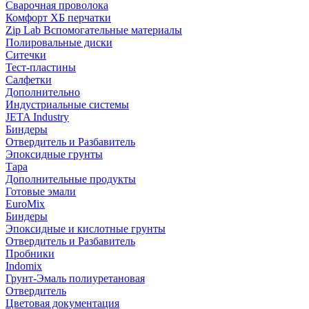
Сварочная проволока
Комфорт ХБ перчатки
Zip Lab Вспомогательные материалы
Полировальные диски
Ситечки
Тест-пластины
Салфетки
Дополнительно
Индустриальные системы
JETA Industry
Биндеры
Отвердитель и Разбавитель
Эпоксидные грунты
Тара
Дополнительные продукты
Готовые эмали
EuroMix
Биндеры
Эпоксидные и кислотные грунты
Отвердитель и Разбавитель
Пробники
Indomix
Грунт-Эмаль полиуретановая
Отвердитель
Цветовая документация