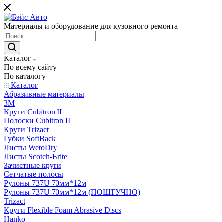
Материалы и оборудование для кузовного ремонта
Каталог
По всему сайту
По каталогу
Каталог
Абразивные материалы
3M
Круги Cubitron II
Полоски Cubitron II
Круги Trizact
Губки SoftBack
Листы WetoDry
Листы Scotch-Brite
Зачистные круги
Сетчатые полосы
Рулоны 737U 70мм*12м
Рулоны 737U 70мм*12м (ПОШТУЧНО)
Trizact
Круги Flexible Foam Abrasive Discs
Hanko