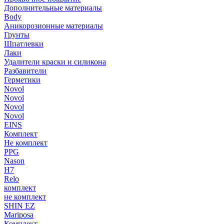
Дополнительные материалы
Body
Аникорозионные материалы
Грунты
Шпатлевки
Лаки
Удалители краски и силикона
Разбавители
Герметики
Novol
Novol
Novol
Novol
EINS
Комплект
Не комплект
PPG
Nason
H7
Relo
комплект
не комплект
SHIN EZ
Mariposa
Комплект