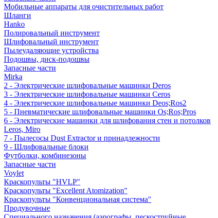
Мобильные аппараты для очистительных работ
Шланги
Hanko
Полировальный инструмент
Шлифовальный инструмент
Пылеудаляющие устройства
Подошвы, диск-подошвы
Запасные части
Mirka
2 - Электрические шлифовальные машинки Deros
3 - Электрические шлифовальные машинки Ceros
4 - Электрические шлифовальные машинки Deos;Ros2
5 - Пневматические шлифовальные машинки Os;Ros;Pros
6 - Электрические машинки для шлифования стен и потолков
Leros, Miro
7 - Пылесосы Dust Extractor и принадлежности
9 - Шлифовальные блоки
Футболки, комбинезоны
Запасные части
Voylet
Краскопульты "HVLP"
Краскопульты "Excellent Atomization"
Краскопульты "Конвенциональная система"
Продувочные
Специального назначения (аэрографы, пескоструйные,