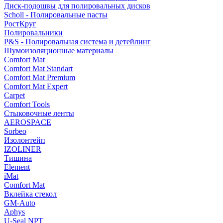
Диск-подошвы для полировальных дисков
Scholl - Полировальные пасты
РостКруг
Полировальники
P&S - Полировальная система и детейлинг
Шумоизоляционные материалы
Comfort Mat
Comfort Mat Standart
Comfort Mat Premium
Comfort Mat Expert
Carpet
Comfort Tools
Стыковочные ленты
AEROSPACE
Sorbeo
Изолонтейп
IZOLINER
Тишина
Element
iMat
Comfort Mat
Вклейка стекол
GM-Auto
Aphys
U-Seal NPT