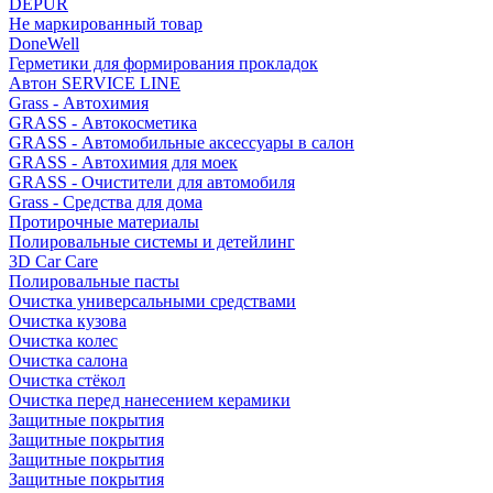
DEPUR
Не маркированный товар
DoneWell
Герметики для формирования прокладок
Автон SERVICE LINE
Grass - Автохимия
GRASS - Автокосметика
GRASS - Автомобильные аксессуары в салон
GRASS - Автохимия для моек
GRASS - Очистители для автомобиля
Grass - Средства для дома
Протирочные материалы
Полировальные системы и детейлинг
3D Car Care
Полировальные пасты
Очистка универсальными средствами
Очистка кузова
Очистка колес
Очистка салона
Очистка стёкол
Очистка перед нанесением керамики
Защитные покрытия
Защитные покрытия
Защитные покрытия
Защитные покрытия