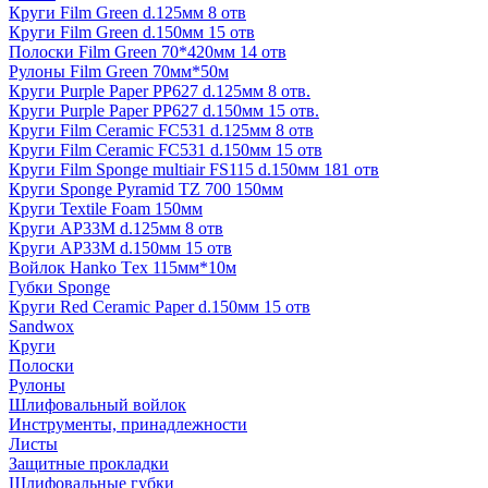
Круги Film Green d.125мм 8 отв
Круги Film Green d.150мм 15 отв
Полоски Film Green 70*420мм 14 отв
Рулоны Film Green 70мм*50м
Круги Purple Paper PP627 d.125мм 8 отв.
Круги Purple Paper PP627 d.150мм 15 отв.
Круги Film Ceramic FC531 d.125мм 8 отв
Круги Film Ceramic FC531 d.150мм 15 отв
Круги Film Sponge multiair FS115 d.150мм 181 отв
Круги Sponge Pyramid TZ 700 150мм
Круги Textile Foam 150мм
Круги AP33M d.125мм 8 отв
Круги AP33M d.150мм 15 отв
Войлок Hanko Tех 115мм*10м
Губки Sponge
Круги Red Ceramic Paper d.150мм 15 отв
Sandwox
Круги
Полоски
Рулоны
Шлифовальный войлок
Инструменты, принадлежности
Листы
Защитные прокладки
Шлифовальные губки