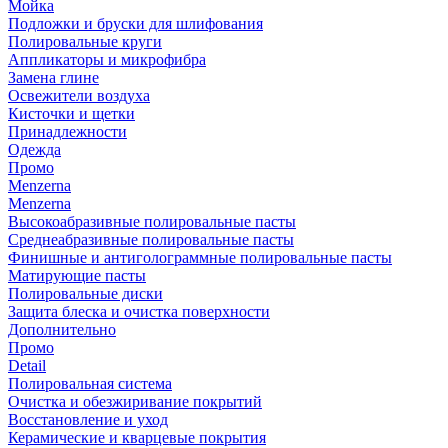
Мойка
Подложки и бруски для шлифования
Полировальные круги
Аппликаторы и микрофибра
Замена глине
Освежители воздуха
Кисточки и щетки
Принадлежности
Одежда
Промо
Menzerna
Menzerna
Высокоабразивные полировальные пасты
Среднеабразивные полировальные пасты
Финишные и антиголограммные полировальные пасты
Матирующие пасты
Полировальные диски
Защита блеска и очистка поверхности
Дополнительно
Промо
Detail
Полировальная система
Очистка и обезжиривание покрытий
Восстановление и уход
Керамические и кварцевые покрытия