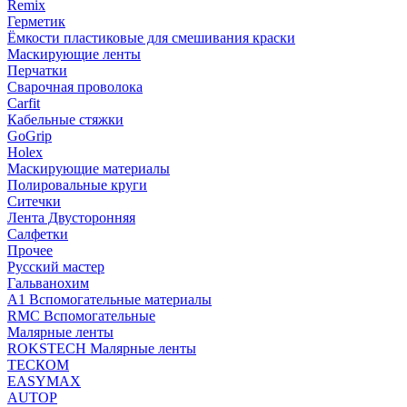
Remix
Герметик
Ёмкости пластиковые для смешивания краски
Маскирующие ленты
Перчатки
Сварочная проволока
Carfit
Кабельные стяжки
GoGrip
Holex
Маскирующие материалы
Полировальные круги
Ситечки
Лента Двусторонняя
Салфетки
Прочее
Русский мастер
Гальванохим
А1 Вспомогательные материалы
RMC Вспомогательные
Малярные ленты
ROKSTECH Малярные ленты
ТЕСКОМ
EASYMAX
AUTOP