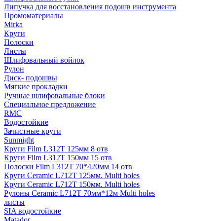
Липучка для восстановления подошв инструмента
Промоматериалы
Mirka
Круги
Полоски
Листы
Шлифовальный войлок
Рулон
Диск- подошвы
Мягкие прокладки
Ручные шлифовальные блоки
Специальное предложение
RMC
Водостойкие
Зачистные круги
Sunmight
Круги Film L312T 125мм 8 отв
Круги Film L312T 150мм 15 отв
Полоски Film L312T 70*420мм 14 отв
Круги Ceramic L712T 125мм. Multi holes
Круги Ceramic L712T 150мм. Multi holes
Рулоны Ceramic L712T 70мм*12м Multi holes
листы
SIA водостойкие
Matador