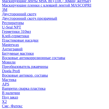
Маскирующие ленты MSK 80 (110С; 30мин; желтые)
Маскирующие пленки с клеящей лентой MASCOPRI
3M
Двусторонний скотч
Двусторонний скотч прозрачный
Респираторы
U-Seal NPT
Герметики 310мл
Клей-герметики
Пластиковые насадки
Masterwax
Антигравий
Битумные мастики
Восковые антикоррозионные составы
Мовили
Преобразователь ржавчины
Dugla Profi
Восковые антикор. составы
Мастика
APS
Bamperus сварка пластика
В наличии
Под заказ
X2
Смс, Фатекс