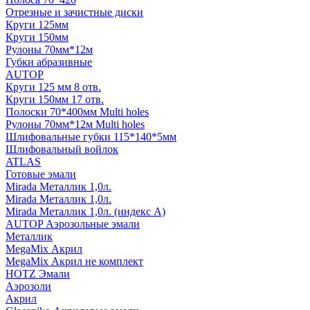
Отрезные и зачистные диски
Круги 125мм
Круги 150мм
Рулоны 70мм*12м
Губки абразивные
AUTOP
Круги 125 мм 8 отв.
Круги 150мм 17 отв.
Полоски 70*400мм Multi holes
Рулоны 70мм*12м Multi holes
Шлифовальные губки 115*140*5мм
Шлифовальный войлок
ATLAS
Готовые эмали
Mirada Металлик 1,0л.
Mirada Металлик 1,0л.
Mirada Металлик 1,0л. (индекс А)
AUTOP Аэрозольные эмали
Металлик
MegaMix Акрил
MegaMix Акрил не комплект
HOTZ Эмали
Аэрозоли
Акрил