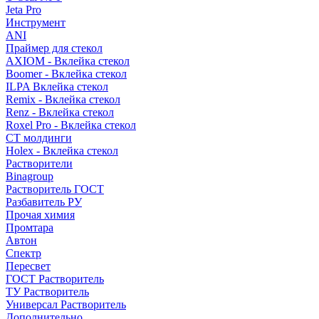
Jeta Pro
Инструмент
ANI
Праймер для стекол
AXIOM - Вклейка стекол
Boomer - Вклейка стекол
ILPA Вклейка стекол
Remix - Вклейка стекол
Renz - Вклейка стекол
Roxel Pro - Вклейка стекол
СТ молдинги
Holex - Вклейка стекол
Растворители
Binagroup
Растворитель ГОСТ
Разбавитель РУ
Прочая химия
Промтара
Автон
Спектр
Пересвет
ГОСТ Растворитель
ТУ Растворитель
Универсал Растворитель
Дополнительно