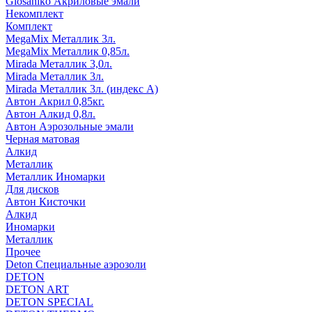
Glosaniko Акриловые эмали
Некомплект
Комплект
MegaMix Металлик 3л.
MegaMix Металлик 0,85л.
Mirada Металлик 3,0л.
Mirada Металлик 3л.
Mirada Металлик 3л. (индекс А)
Автон Акрил 0,85кг.
Автон Алкид 0,8л.
Автон Аэрозольные эмали
Черная матовая
Алкид
Металлик
Металлик Иномарки
Для дисков
Автон Кисточки
Алкид
Иномарки
Металлик
Прочее
Deton Специальные аэрозоли
DETON
DETON ART
DETON SPECIAL