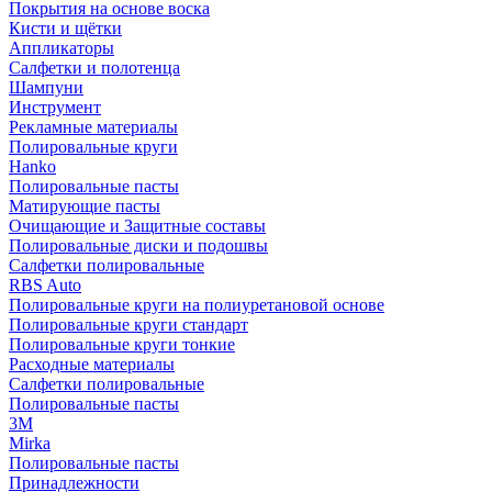
Покрытия на основе воска
Кисти и щётки
Аппликаторы
Салфетки и полотенца
Шампуни
Инструмент
Рекламные материалы
Полировальные круги
Hanko
Полировальные пасты
Матирующие пасты
Очищающие и Защитные составы
Полировальные диски и подошвы
Салфетки полировальные
RBS Auto
Полировальные круги на полиуретановой основе
Полировальные круги стандарт
Полировальные круги тонкие
Расходные материалы
Салфетки полировальные
Полировальные пасты
3М
Mirka
Полировальные пасты
Принадлежности