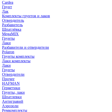
Cardea
Грунт
Лак
Комплекты грунтов и лаков
Отвердитель
Разбавитель
Шпатлёвка
MegaMIX
Грунты
Лаки
Разбавители и отвердители
Polaron
Грунты комплекты
Лаки комплекты
Лаки
Грунты
Отвердители
Прочее
HAFMAN
Герметики
Грунты, лаки
Шпатлевки
Антигравий
Аэрозоли
Ремкомплекты