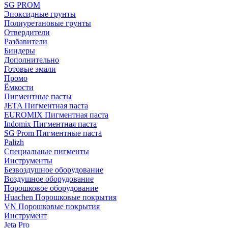
SG PROM
Эпоксидные грунты
Полиуретановые грунты
Отвердители
Разбавители
Биндеры
Дополнительно
Готовые эмали
Промо
Ёмкости
Пигментные пасты
JETA Пигментная паста
EUROMIX Пигментная паста
Indomix Пигментная паста
SG Prom Пигментные паста
Palizh
Специальные пигменты
Инструменты
Безвоздушное оборудование
Воздушное оборудование
Порошковое оборудование
Huachen Порошковые покрытия
VN Порошковые покрытия
Инструмент
Jeta Pro