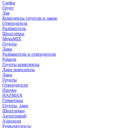
Cardea
Грунт
Лак
Комплекты грунтов и лаков
Отвердитель
Разбавитель
Шпатлёвка
MegaMIX
Грунты
Лаки
Разбавители и отвердители
Polaron
Грунты комплекты
Лаки комплекты
Лаки
Грунты
Отвердители
Прочее
HAFMAN
Герметики
Грунты, лаки
Шпатлевки
Антигравий
Аэрозоли
Ремкомплекты