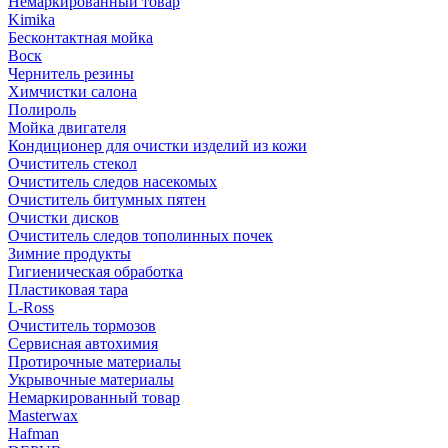
Немаркированный товар
Kimika
Бесконтактная мойка
Воск
Чернитель резины
Химчистки салона
Полироль
Мойка двигателя
Кондиционер для очистки изделий из кожи
Очиститель стекол
Очиститель следов насекомых
Очиститель битумных пятен
Очистки дисков
Очиститель следов тополинных почек
Зимние продукты
Гигиеническая обработка
Пластиковая тара
L-Ross
Очиститель тормозов
Сервисная автохимия
Протирочные материалы
Укрывочные материалы
Немаркированный товар
Masterwax
Hafman