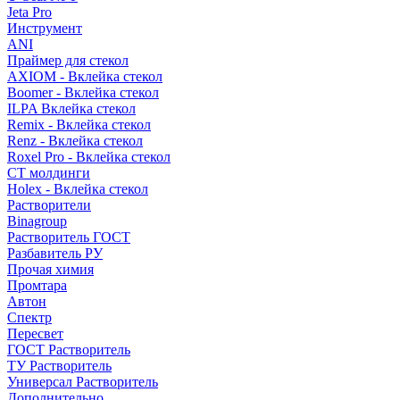
Jeta Pro
Инструмент
ANI
Праймер для стекол
AXIOM - Вклейка стекол
Boomer - Вклейка стекол
ILPA Вклейка стекол
Remix - Вклейка стекол
Renz - Вклейка стекол
Roxel Pro - Вклейка стекол
СТ молдинги
Holex - Вклейка стекол
Растворители
Binagroup
Растворитель ГОСТ
Разбавитель РУ
Прочая химия
Промтара
Автон
Спектр
Пересвет
ГОСТ Растворитель
ТУ Растворитель
Универсал Растворитель
Дополнительно