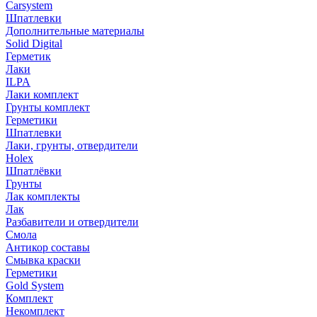
Carsystem
Шпатлевки
Дополнительные материалы
Solid Digital
Герметик
Лаки
ILPA
Лаки комплект
Грунты комплект
Герметики
Шпатлевки
Лаки, грунты, отвердители
Holex
Шпатлёвки
Грунты
Лак комплекты
Лак
Разбавители и отвердители
Смола
Антикор составы
Смывка краски
Герметики
Gold System
Комплект
Некомплект