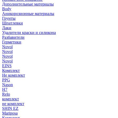
Дополнительные материалы
Body
Аникорозионные материалы
Грунты
Шпатлевки
Лаки
Удалители краски и силикона
Разбавители
Герметики
Novol
Novol
Novol
Novol
EINS
Комплект
Не комплект
PPG
Nason
H7
Relo
комплект
не комплект
SHIN EZ
Mariposa
Комплект