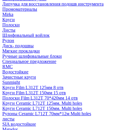
Липучка для восстановления подошв инструмента
Промоматериалы
Mirka
Круги
Полоски
Листы
Шлифовальный войлок
Рулон
Диск- подошвы
Мягкие прокладки
Ручные шлифовальные блоки
Специальное предложение
RMC
Водостойкие
Зачистные круги
Sunmight
Круги Film L312T 125мм 8 отв
Круги Film L312T 150мм 15 отв
Полоски Film L312T 70*420мм 14 отв
Круги Ceramic L712T 125мм. Multi holes
Круги Ceramic L712T 150мм. Multi holes
Рулоны Ceramic L712T 70мм*12м Multi holes
листы
SIA водостойкие
Matador