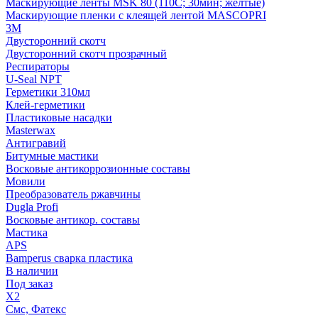
Маскирующие ленты MSK 80 (110С; 30мин; желтые)
Маскирующие пленки с клеящей лентой MASCOPRI
3M
Двусторонний скотч
Двусторонний скотч прозрачный
Респираторы
U-Seal NPT
Герметики 310мл
Клей-герметики
Пластиковые насадки
Masterwax
Антигравий
Битумные мастики
Восковые антикоррозионные составы
Мовили
Преобразователь ржавчины
Dugla Profi
Восковые антикор. составы
Мастика
APS
Bamperus сварка пластика
В наличии
Под заказ
X2
Смс, Фатекс