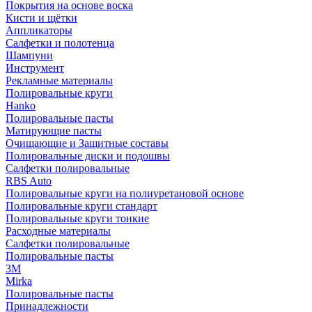
Покрытия на основе воска
Кисти и щётки
Аппликаторы
Салфетки и полотенца
Шампуни
Инструмент
Рекламные материалы
Полировальные круги
Hanko
Полировальные пасты
Матирующие пасты
Очищающие и Защитные составы
Полировальные диски и подошвы
Салфетки полировальные
RBS Auto
Полировальные круги на полиуретановой основе
Полировальные круги стандарт
Полировальные круги тонкие
Расходные материалы
Салфетки полировальные
Полировальные пасты
3М
Mirka
Полировальные пасты
Принадлежности