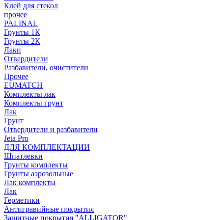
Клей для стекол
прочее
PALINAL
Грунты 1К
Грунты 2К
Лаки
Отвердители
Разбавители, очистители
Прочее
EUMATCH
Комплекты лак
Комплекты грунт
Лак
Грунт
Отвердители и разбавители
Jeta Pro
ДЛЯ КОМПЛЕКТАЦИИ
Шпатлевки
Грунты комплекты
Грунты аэрозольные
Лак комплекты
Лак
Герметики
Антигравийные покрытия
Защитные покрытия "ALLIGATOR"