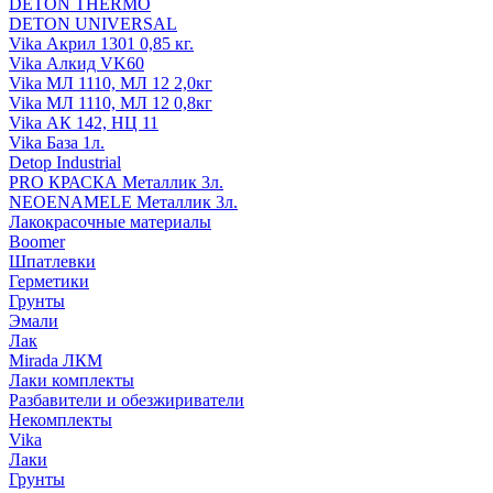
DETON THERMO
DETON UNIVERSAL
Vika Акрил 1301 0,85 кг.
Vika Алкид VK60
Vika МЛ 1110, МЛ 12 2,0кг
Vika МЛ 1110, МЛ 12 0,8кг
Vika АК 142, НЦ 11
Vika База 1л.
Detop Industrial
PRO КРАСКА Металлик 3л.
NEOENAMELE Металлик 3л.
Лакокрасочные материалы
Boomer
Шпатлевки
Герметики
Грунты
Эмали
Лак
Mirada ЛКМ
Лаки комплекты
Разбавители и обезжириватели
Некомплекты
Vika
Лаки
Грунты