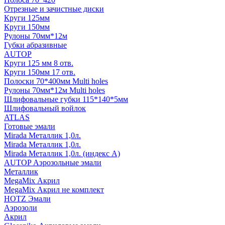
Отрезные и зачистные диски
Круги 125мм
Круги 150мм
Рулоны 70мм*12м
Губки абразивные
AUTOP
Круги 125 мм 8 отв.
Круги 150мм 17 отв.
Полоски 70*400мм Multi holes
Рулоны 70мм*12м Multi holes
Шлифовальные губки 115*140*5мм
Шлифовальный войлок
ATLAS
Готовые эмали
Mirada Металлик 1,0л.
Mirada Металлик 1,0л.
Mirada Металлик 1,0л. (индекс А)
AUTOP Аэрозольные эмали
Металлик
MegaMix Акрил
MegaMix Акрил не комплект
HOTZ Эмали
Аэрозоли
Акрил