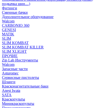
подкачка шин....)
Фитинги
Сменные бачки
Дополнительное оборудование
Walcom
CARBONIO 360
GENESI
MATIK
SLIM
SLIM KOMBAT
SLIM KOMBAT KILLER
SLIM XLIGHT
ПРОЧИЕ
Zip Lab Инструменты
Walсom
Запасные части
Asturomec
Сервисные пистолеты
Шланги
Красконагнетательные баки
Anest Iwata
SATA
Краскопульты
Миникраскопульты
Принадлежности