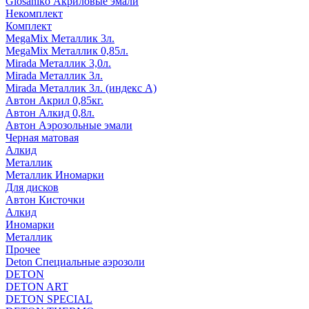
Glosaniko Акриловые эмали
Некомплект
Комплект
MegaMix Металлик 3л.
MegaMix Металлик 0,85л.
Mirada Металлик 3,0л.
Mirada Металлик 3л.
Mirada Металлик 3л. (индекс А)
Автон Акрил 0,85кг.
Автон Алкид 0,8л.
Автон Аэрозольные эмали
Черная матовая
Алкид
Металлик
Металлик Иномарки
Для дисков
Автон Кисточки
Алкид
Иномарки
Металлик
Прочее
Deton Специальные аэрозоли
DETON
DETON ART
DETON SPECIAL