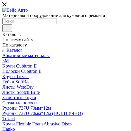
Материалы и оборудование для кузовного ремонта
Каталог
По всему сайту
По каталогу
Каталог
Абразивные материалы
3M
Круги Cubitron II
Полоски Cubitron II
Круги Trizact
Губки SoftBack
Листы WetoDry
Листы Scotch-Brite
Зачистные круги
Сетчатые полосы
Рулоны 737U 70мм*12м
Рулоны 737U 70мм*12м (ПОШТУЧНО)
Trizact
Круги Flexible Foam Abrasive Discs
Hanko