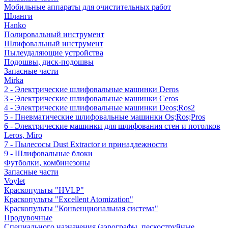
Мобильные аппараты для очистительных работ
Шланги
Hanko
Полировальный инструмент
Шлифовальный инструмент
Пылеудаляющие устройства
Подошвы, диск-подошвы
Запасные части
Mirka
2 - Электрические шлифовальные машинки Deros
3 - Электрические шлифовальные машинки Ceros
4 - Электрические шлифовальные машинки Deos;Ros2
5 - Пневматические шлифовальные машинки Os;Ros;Pros
6 - Электрические машинки для шлифования стен и потолков
Leros, Miro
7 - Пылесосы Dust Extractor и принадлежности
9 - Шлифовальные блоки
Футболки, комбинезоны
Запасные части
Voylet
Краскопульты "HVLP"
Краскопульты "Excellent Atomization"
Краскопульты "Конвенциональная система"
Продувочные
Специального назначения (аэрографы, пескоструйные,