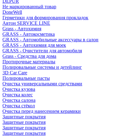
DEPUR
Не маркированный товар
DoneWell
Герметики для формирования прокладок
Автон SERVICE LINE
Grass - Автохимия
GRASS - Автокосметика
GRASS - Автомобильные аксессуары в салон
GRASS - Автохимия для моек
GRASS - Очистители для автомобиля
Grass - Средства для дома
Протирочные материалы
Полировальные системы и детейлинг
3D Car Care
Полировальные пасты
Очистка универсальными средствами
Очистка кузова
Очистка колес
Очистка салона
Очистка стёкол
Очистка перед нанесением керамики
Защитные покрытия
Защитные покрытия
Защитные покрытия
Защитные покрытия