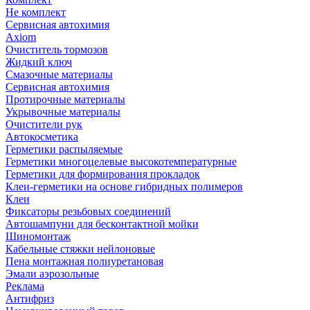
Не комплект
Сервисная автохимия
Axiom
Очиститель тормозов
Жидкий ключ
Смазочные материалы
Сервисная автохимия
Протирочные материалы
Укрывочные материалы
Очистители рук
Автокосметика
Герметики распыляемые
Герметики многоцелевые высокотемпературные
Герметики для формирования прокладок
Клеи-герметики на основе гибридных полимеров
Клеи
Фиксаторы резьбовых соединений
Автошампуни для бесконтактной мойки
Шиномонтаж
Кабельные стяжки нейлоновые
Пена монтажная полиуретановая
Эмали аэрозольные
Реклама
Антифриз