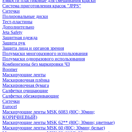
Емкости пластиковые для смешивания краски
Система приготовления красок "JPPS"
Ситечки
Полировальные диски
Тест-пластины
Дополнительно
Jeta Safety
Защитная одежда
Защита рук
Защита лица и органов зрения
Полумаски многоразового использования
Полумаски одноразового использования
Комбинезоны без маркировки ЧЗ
Boomer
Маскирующие ленты
Маскировочная плёнка
Маскировочная бумага
Салфетки очищающие
Салфетки обезжиривающие
Ситечки
Euroсel
Маскирующие ленты MSK 6083 (80С; 30мин;
КОРИЧНЕВЫЙ)
Маскирующие ленты MSK 62** (80С; 30мин; цветные)
Маскирующие ленты MSK 60 (80С; 30мин; белые)