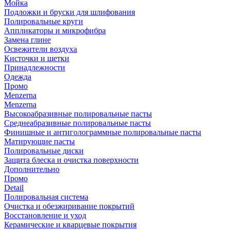
Мойка
Подложки и бруски для шлифования
Полировальные круги
Аппликаторы и микрофибра
Замена глине
Освежители воздуха
Кисточки и щетки
Принадлежности
Одежда
Промо
Menzerna
Menzerna
Высокоабразивные полировальные пасты
Среднеабразивные полировальные пасты
Финишные и антиголограммные полировальные пасты
Матирующие пасты
Полировальные диски
Защита блеска и очистка поверхности
Дополнительно
Промо
Detail
Полировальная система
Очистка и обезжиривание покрытий
Восстановление и уход
Керамические и кварцевые покрытия