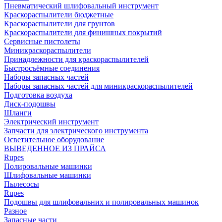
Пневматический шлифовальный инструмент
Краскораспылители бюджетные
Краскораспылители для грунтов
Краскораспылители для финишных покрытий
Сервисные пистолеты
Миникраскораспылители
Принадлежности для краскораспылителей
Быстросъёмные соединения
Наборы запасных частей
Наборы запасных частей для миникраскораспылителей
Подготовка воздуха
Диск-подошвы
Шланги
Электрический инструмент
Запчасти для электрического инструмента
Осветительное оборудование
ВЫВЕДЕННОЕ ИЗ ПРАЙСА
Rupes
Полировальные машинки
Шлифовальные машинки
Пылесосы
Rupes
Подошвы для шлифовальних и полировальных машинок
Разное
Запасные части