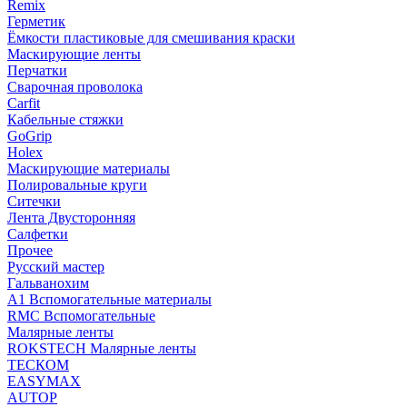
Remix
Герметик
Ёмкости пластиковые для смешивания краски
Маскирующие ленты
Перчатки
Сварочная проволока
Carfit
Кабельные стяжки
GoGrip
Holex
Маскирующие материалы
Полировальные круги
Ситечки
Лента Двусторонняя
Салфетки
Прочее
Русский мастер
Гальванохим
А1 Вспомогательные материалы
RMC Вспомогательные
Малярные ленты
ROKSTECH Малярные ленты
ТЕСКОМ
EASYMAX
AUTOP