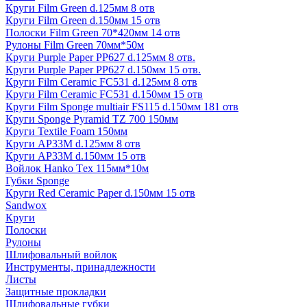
Круги Film Green d.125мм 8 отв
Круги Film Green d.150мм 15 отв
Полоски Film Green 70*420мм 14 отв
Рулоны Film Green 70мм*50м
Круги Purple Paper PP627 d.125мм 8 отв.
Круги Purple Paper PP627 d.150мм 15 отв.
Круги Film Ceramic FC531 d.125мм 8 отв
Круги Film Ceramic FC531 d.150мм 15 отв
Круги Film Sponge multiair FS115 d.150мм 181 отв
Круги Sponge Pyramid TZ 700 150мм
Круги Textile Foam 150мм
Круги AP33M d.125мм 8 отв
Круги AP33M d.150мм 15 отв
Войлок Hanko Tех 115мм*10м
Губки Sponge
Круги Red Ceramic Paper d.150мм 15 отв
Sandwox
Круги
Полоски
Рулоны
Шлифовальный войлок
Инструменты, принадлежности
Листы
Защитные прокладки
Шлифовальные губки