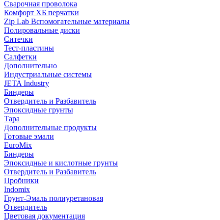
Сварочная проволока
Комфорт ХБ перчатки
Zip Lab Вспомогательные материалы
Полировальные диски
Ситечки
Тест-пластины
Салфетки
Дополнительно
Индустриальные системы
JETA Industry
Биндеры
Отвердитель и Разбавитель
Эпоксидные грунты
Тара
Дополнительные продукты
Готовые эмали
EuroMix
Биндеры
Эпоксидные и кислотные грунты
Отвердитель и Разбавитель
Пробники
Indomix
Грунт-Эмаль полиуретановая
Отвердитель
Цветовая документация