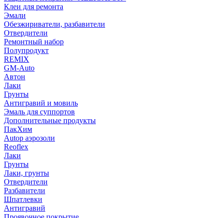
Клеи для ремонта
Эмали
Обезжириватели, разбавители
Отвердители
Ремонтный набор
Полупродукт
REMIX
GM-Auto
Автон
Лаки
Грунты
Антигравий и мовиль
Эмаль для суппортов
Дополнительные продукты
ПакХим
Autop аэрозоли
Reoflex
Лаки
Грунты
Лаки, грунты
Отвердители
Разбавители
Шпатлевки
Антигравий
Проявочное покрытие