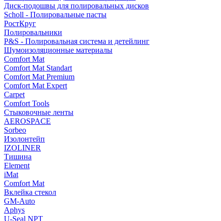
Диск-подошвы для полировальных дисков
Scholl - Полировальные пасты
РостКруг
Полировальники
P&S - Полировальная система и детейлинг
Шумоизоляционные материалы
Comfort Mat
Comfort Mat Standart
Comfort Mat Premium
Comfort Mat Expert
Carpet
Comfort Tools
Стыковочные ленты
AEROSPACE
Sorbeo
Изолонтейп
IZOLINER
Тишина
Element
iMat
Comfort Mat
Вклейка стекол
GM-Auto
Aphys
U-Seal NPT