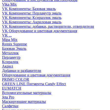
Vika Mix
VK Компоненты: Базовая эмаль
VK Компоненты: Перламутр эмаль
VK Компоненты: Ксираллик эмаль
VK Компоненты: Акриловая эмаль
VK Компоненты: добавки, растворители, отвердители
VK Оборудование и цветовая документация
VK ...
Mipa Mix
Remix Supreme
Базовая Эмаль
Металлик
Перламутр
Ксиралик
Акрил
Добавки и разбавители
Оборудование и цветовая документация
PRIMO COLOR
GREEN LINE Пигменты Candy Effect
EUMATCH
Вспомогательные материалы
Jeta Pro
Маскирующие материалы
Салфетки