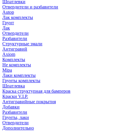
Шпатлевки
Отвердители и разбавители
Autop
Лак комплекты
Грунт
Лак
Отвердители
Разбавители
Структурные эмали
Антигравий
Axiom
Комплекты
Не комплекты
Mipa
Лаки комплекты
Грунты комплекты
Шпатлевка
Краска структупная для бамперов
Краски V.I.P.
Антигравийные покрытия
Добавки
Разбавители
Грунты, лаки
Отвердители
Дополнительно