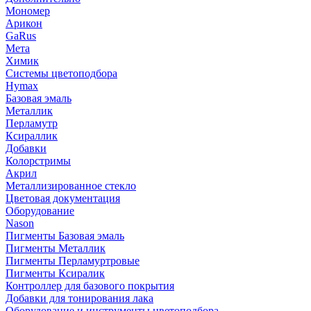
Мономер
Арикон
GaRus
Мета
Химик
Системы цветоподбора
Hymax
Базовая эмаль
Металлик
Перламутр
Ксираллик
Добавки
Колорстримы
Акрил
Металлизированное стекло
Цветовая документация
Оборудование
Nason
Пигменты Базовая эмаль
Пигменты Металлик
Пигменты Перламуртровые
Пигменты Ксиралик
Контроллер для базового покрытия
Добавки для тонирования лака
Оборудование и инструменты цветоподбора