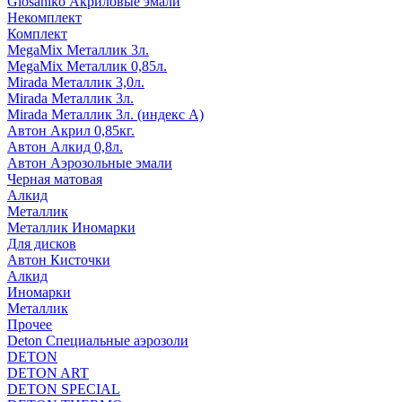
Glosaniko Акриловые эмали
Некомплект
Комплект
MegaMix Металлик 3л.
MegaMix Металлик 0,85л.
Mirada Металлик 3,0л.
Mirada Металлик 3л.
Mirada Металлик 3л. (индекс А)
Автон Акрил 0,85кг.
Автон Алкид 0,8л.
Автон Аэрозольные эмали
Черная матовая
Алкид
Металлик
Металлик Иномарки
Для дисков
Автон Кисточки
Алкид
Иномарки
Металлик
Прочее
Deton Специальные аэрозоли
DETON
DETON ART
DETON SPECIAL