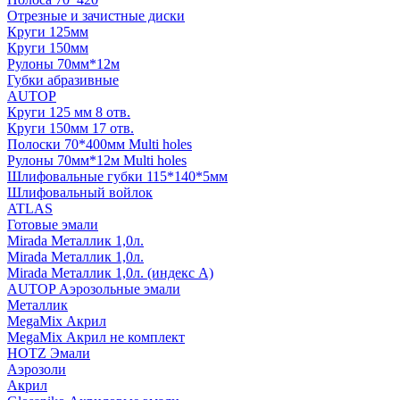
Отрезные и зачистные диски
Круги 125мм
Круги 150мм
Рулоны 70мм*12м
Губки абразивные
AUTOP
Круги 125 мм 8 отв.
Круги 150мм 17 отв.
Полоски 70*400мм Multi holes
Рулоны 70мм*12м Multi holes
Шлифовальные губки 115*140*5мм
Шлифовальный войлок
ATLAS
Готовые эмали
Mirada Металлик 1,0л.
Mirada Металлик 1,0л.
Mirada Металлик 1,0л. (индекс А)
AUTOP Аэрозольные эмали
Металлик
MegaMix Акрил
MegaMix Акрил не комплект
HOTZ Эмали
Аэрозоли
Акрил