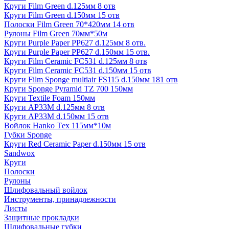
Круги Film Green d.125мм 8 отв
Круги Film Green d.150мм 15 отв
Полоски Film Green 70*420мм 14 отв
Рулоны Film Green 70мм*50м
Круги Purple Paper PP627 d.125мм 8 отв.
Круги Purple Paper PP627 d.150мм 15 отв.
Круги Film Ceramic FC531 d.125мм 8 отв
Круги Film Ceramic FC531 d.150мм 15 отв
Круги Film Sponge multiair FS115 d.150мм 181 отв
Круги Sponge Pyramid TZ 700 150мм
Круги Textile Foam 150мм
Круги AP33M d.125мм 8 отв
Круги AP33M d.150мм 15 отв
Войлок Hanko Tех 115мм*10м
Губки Sponge
Круги Red Ceramic Paper d.150мм 15 отв
Sandwox
Круги
Полоски
Рулоны
Шлифовальный войлок
Инструменты, принадлежности
Листы
Защитные прокладки
Шлифовальные губки