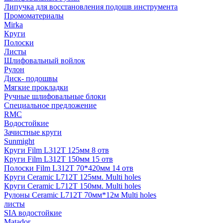
Липучка для восстановления подошв инструмента
Промоматериалы
Mirka
Круги
Полоски
Листы
Шлифовальный войлок
Рулон
Диск- подошвы
Мягкие прокладки
Ручные шлифовальные блоки
Специальное предложение
RMC
Водостойкие
Зачистные круги
Sunmight
Круги Film L312T 125мм 8 отв
Круги Film L312T 150мм 15 отв
Полоски Film L312T 70*420мм 14 отв
Круги Ceramic L712T 125мм. Multi holes
Круги Ceramic L712T 150мм. Multi holes
Рулоны Ceramic L712T 70мм*12м Multi holes
листы
SIA водостойкие
Matador