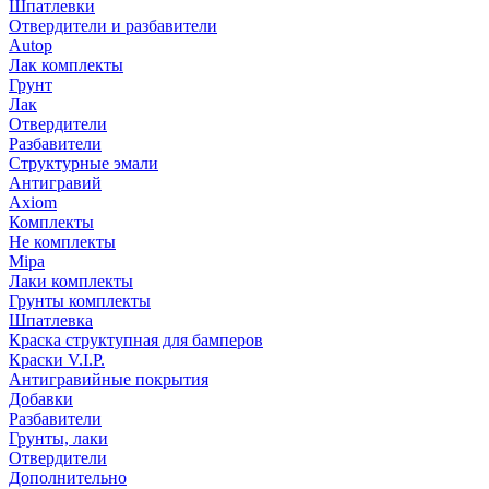
Шпатлевки
Отвердители и разбавители
Autop
Лак комплекты
Грунт
Лак
Отвердители
Разбавители
Структурные эмали
Антигравий
Axiom
Комплекты
Не комплекты
Mipa
Лаки комплекты
Грунты комплекты
Шпатлевка
Краска структупная для бамперов
Краски V.I.P.
Антигравийные покрытия
Добавки
Разбавители
Грунты, лаки
Отвердители
Дополнительно