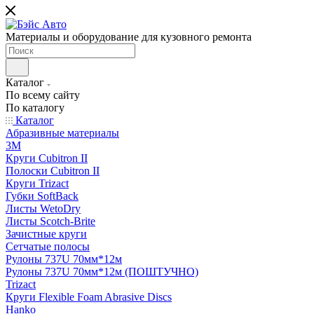
Материалы и оборудование для кузовного ремонта
Каталог
По всему сайту
По каталогу
Каталог
Абразивные материалы
3M
Круги Cubitron II
Полоски Cubitron II
Круги Trizact
Губки SoftBack
Листы WetoDry
Листы Scotch-Brite
Зачистные круги
Сетчатые полосы
Рулоны 737U 70мм*12м
Рулоны 737U 70мм*12м (ПОШТУЧНО)
Trizact
Круги Flexible Foam Abrasive Discs
Hanko