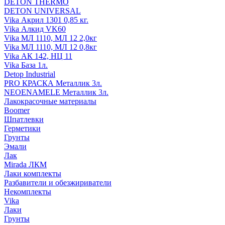
DETON THERMO
DETON UNIVERSAL
Vika Акрил 1301 0,85 кг.
Vika Алкид VK60
Vika МЛ 1110, МЛ 12 2,0кг
Vika МЛ 1110, МЛ 12 0,8кг
Vika АК 142, НЦ 11
Vika База 1л.
Detop Industrial
PRO КРАСКА Металлик 3л.
NEOENAMELE Металлик 3л.
Лакокрасочные материалы
Boomer
Шпатлевки
Герметики
Грунты
Эмали
Лак
Mirada ЛКМ
Лаки комплекты
Разбавители и обезжириватели
Некомплекты
Vika
Лаки
Грунты