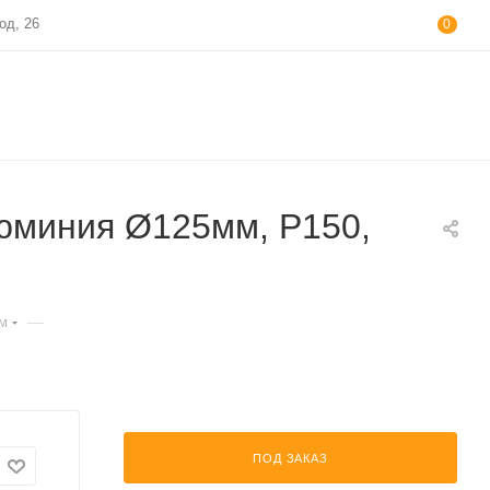
од, 26
0
юминия Ø125мм, Р150,
—
мм
ПОД ЗАКАЗ