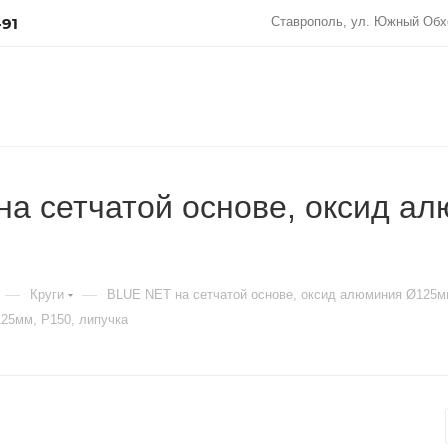
-91
Ставрополь, ул. Южный Обх
 сетчатой основе, оксид ал
—
—
Круги
BLUE NET на сетчатой основе, оксид алюминия Ø125
25мм, Р150, липучка