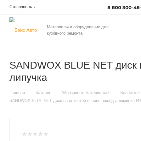
Ставрополь
8 800 300-46
Материалы и оборудование для
кузовного ремонта
SANDWOX BLUE NET диск на
липучка
—
—
—
Главная
Каталог
Абразивные материалы
Sandwox
SANDWOX BLUE NET диск на сетчатой основе, оксид алюминия Ø1