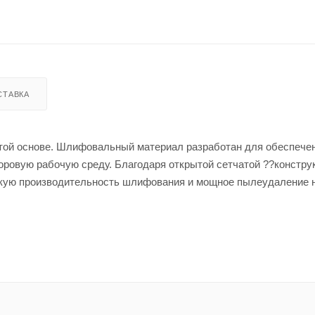
СТАВКА
атой основе. Шлифовальный материал разработан для обеспече
оровую рабочую среду. Благодаря открытой сетчатой ??констру
кую производительность шлифования и мощное пылеудаление 
 подходит для шлифования загрунтованной поверхности.