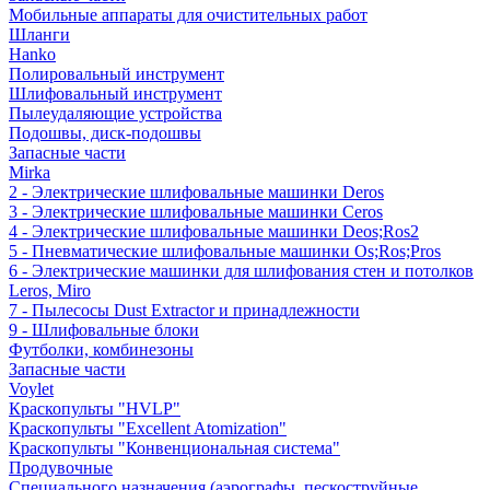
Мобильные аппараты для очистительных работ
Шланги
Hanko
Полировальный инструмент
Шлифовальный инструмент
Пылеудаляющие устройства
Подошвы, диск-подошвы
Запасные части
Mirka
2 - Электрические шлифовальные машинки Deros
3 - Электрические шлифовальные машинки Ceros
4 - Электрические шлифовальные машинки Deos;Ros2
5 - Пневматические шлифовальные машинки Os;Ros;Pros
6 - Электрические машинки для шлифования стен и потолков
Leros, Miro
7 - Пылесосы Dust Extractor и принадлежности
9 - Шлифовальные блоки
Футболки, комбинезоны
Запасные части
Voylet
Краскопульты "HVLP"
Краскопульты "Excellent Atomization"
Краскопульты "Конвенциональная система"
Продувочные
Специального назначения (аэрографы, пескоструйные,