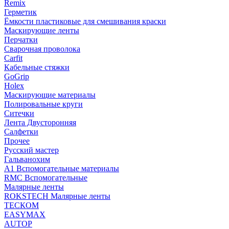
Remix
Герметик
Ёмкости пластиковые для смешивания краски
Маскирующие ленты
Перчатки
Сварочная проволока
Carfit
Кабельные стяжки
GoGrip
Holex
Маскирующие материалы
Полировальные круги
Ситечки
Лента Двусторонняя
Салфетки
Прочее
Русский мастер
Гальванохим
А1 Вспомогательные материалы
RMC Вспомогательные
Малярные ленты
ROKSTECH Малярные ленты
ТЕСКОМ
EASYMAX
AUTOP