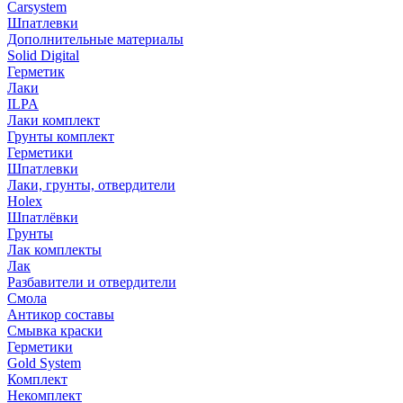
Carsystem
Шпатлевки
Дополнительные материалы
Solid Digital
Герметик
Лаки
ILPA
Лаки комплект
Грунты комплект
Герметики
Шпатлевки
Лаки, грунты, отвердители
Holex
Шпатлёвки
Грунты
Лак комплекты
Лак
Разбавители и отвердители
Смола
Антикор составы
Смывка краски
Герметики
Gold System
Комплект
Некомплект