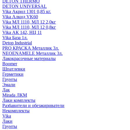
DETON THERMO
DETON UNIVERSAL
Vika Акрил 1301 0,85 кг.
Vika Алкид VK60
Vika МЛ 1110, МЛ 12 2,0кг
Vika МЛ 1110, МЛ 12 0,8кг
Vika АК 142, НЦ 11
Vika База 1л.
Detop Industrial
PRO КРАСКА Металлик 3л.
NEOENAMELE Металлик 3л.
Лакокрасочные материалы
Boomer
Шпатлевки
Герметики
Грунты
Эмали
Лак
Mirada ЛКМ
Лаки комплекты
Разбавители и обезжириватели
Некомплекты
Vika
Лаки
Грунты