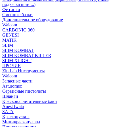
подкачка шин....)
Фитинги
Сменные бачки
Дополнительное оборудование
Walcom
CARBONIO 360
GENESI
MATIK
SLIM
SLIM KOMBAT
SLIM KOMBAT KILLER
SLIM XLIGHT
ПРОЧИЕ
Zip Lab Инструменты
Walсom
Запасные части
Asturomec
Сервисные пистолеты
Шланги
Красконагнетательные баки
Anest Iwata
SATA
Краскопульты
Миникраскопульты
Принадлежности