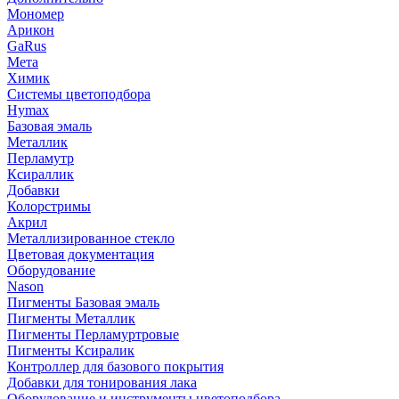
Мономер
Арикон
GaRus
Мета
Химик
Системы цветоподбора
Hymax
Базовая эмаль
Металлик
Перламутр
Ксираллик
Добавки
Колорстримы
Акрил
Металлизированное стекло
Цветовая документация
Оборудование
Nason
Пигменты Базовая эмаль
Пигменты Металлик
Пигменты Перламуртровые
Пигменты Ксиралик
Контроллер для базового покрытия
Добавки для тонирования лака
Оборудование и инструменты цветоподбора