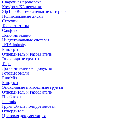
Сварочная проволока
Комфорт ХБ перчатки
Zip Lab Вспомогательные материалы
Полировальные диски
Ситечки
Тест-пластины
Салфетки
Дополнительно
Индустриальные системы
JETA Industry
Биндеры
Отвердитель и Разбавитель
Эпоксидные грунты
Тара
Дополнительные продукты
Готовые эмали
EuroMix
Биндеры
Эпоксидные и кислотные грунты
Отвердитель и Разбавитель
Пробники
Indomix
Грунт-Эмаль полиуретановая
Отвердитель
Цветовая документация