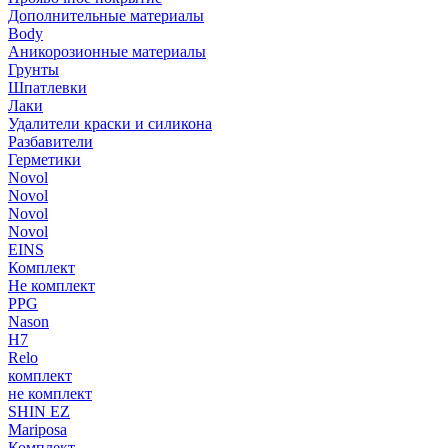
Дополнительные материалы
Body
Аникорозионные материалы
Грунты
Шпатлевки
Лаки
Удалители краски и силикона
Разбавители
Герметики
Novol
Novol
Novol
Novol
EINS
Комплект
Не комплект
PPG
Nason
H7
Relo
комплект
не комплект
SHIN EZ
Mariposa
Комплект