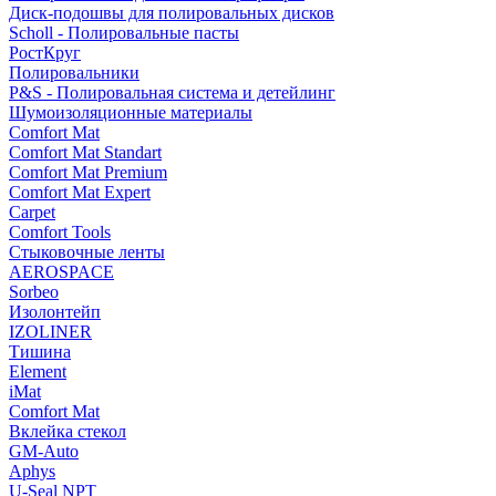
Диск-подошвы для полировальных дисков
Scholl - Полировальные пасты
РостКруг
Полировальники
P&S - Полировальная система и детейлинг
Шумоизоляционные материалы
Comfort Mat
Comfort Mat Standart
Comfort Mat Premium
Comfort Mat Expert
Carpet
Comfort Tools
Стыковочные ленты
AEROSPACE
Sorbeo
Изолонтейп
IZOLINER
Тишина
Element
iMat
Comfort Mat
Вклейка стекол
GM-Auto
Aphys
U-Seal NPT