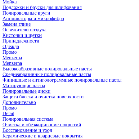
Мойка
Подложки и бруски для шлифования
Полировальные круги
Аппликаторы и микрофибра
Замена глине
Освежители воздуха
Кисточки и щетки
Принадлежности
Одежда
Промо
Menzerna
Menzerna
Высокоабразивные полировальные пасты
Среднеабразивные полировальные пасты
Финишные и антиголограммные полировальные пасты
Матирующие пасты
Полировальные диски
Защита блеска и очистка поверхности
Дополнительно
Промо
Detail
Полировальная система
Очистка и обезжиривание покрытий
Восстановление и уход
Керамические и кварцевые покрытия