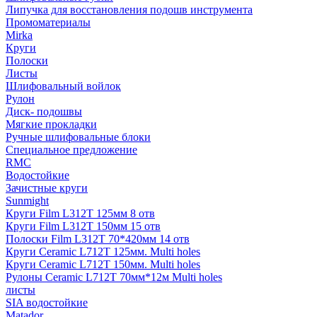
Липучка для восстановления подошв инструмента
Промоматериалы
Mirka
Круги
Полоски
Листы
Шлифовальный войлок
Рулон
Диск- подошвы
Мягкие прокладки
Ручные шлифовальные блоки
Специальное предложение
RMC
Водостойкие
Зачистные круги
Sunmight
Круги Film L312T 125мм 8 отв
Круги Film L312T 150мм 15 отв
Полоски Film L312T 70*420мм 14 отв
Круги Ceramic L712T 125мм. Multi holes
Круги Ceramic L712T 150мм. Multi holes
Рулоны Ceramic L712T 70мм*12м Multi holes
листы
SIA водостойкие
Matador