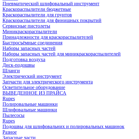
Пневматический шлифовальный инструмент
Краскораспылители бюджетные
Краскораспылители для грунтов
Краскораспылители для финишных покрытий
Сервисные пистолеты
Миникраскораспылители
Принадлежности для краскораспылителей
Быстросъёмные соединения
Наборы запасных частей
Наборы запасных частей для миникраскораспылителей
Подготовка воздуха
Диск-подошвы
Шланги
Электрический инструмент
Запчасти для электрического инструмента
Осветительное оборудование
ВЫВЕДЕННОЕ ИЗ ПРАЙСА
Rupes
Полировальные машинки
Шлифовальные машинки
Пылесосы
Rupes
Подошвы для шлифовальних и полировальных машинок
Разное
Запасные части