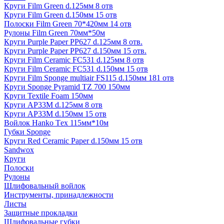
Круги Film Green d.125мм 8 отв
Круги Film Green d.150мм 15 отв
Полоски Film Green 70*420мм 14 отв
Рулоны Film Green 70мм*50м
Круги Purple Paper PP627 d.125мм 8 отв.
Круги Purple Paper PP627 d.150мм 15 отв.
Круги Film Ceramic FC531 d.125мм 8 отв
Круги Film Ceramic FC531 d.150мм 15 отв
Круги Film Sponge multiair FS115 d.150мм 181 отв
Круги Sponge Pyramid TZ 700 150мм
Круги Textile Foam 150мм
Круги AP33M d.125мм 8 отв
Круги AP33M d.150мм 15 отв
Войлок Hanko Tех 115мм*10м
Губки Sponge
Круги Red Ceramic Paper d.150мм 15 отв
Sandwox
Круги
Полоски
Рулоны
Шлифовальный войлок
Инструменты, принадлежности
Листы
Защитные прокладки
Шлифовальные губки