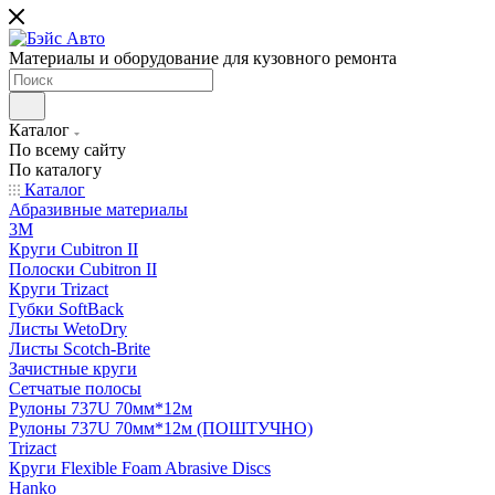
Материалы и оборудование для кузовного ремонта
Каталог
По всему сайту
По каталогу
Каталог
Абразивные материалы
3M
Круги Cubitron II
Полоски Cubitron II
Круги Trizact
Губки SoftBack
Листы WetoDry
Листы Scotch-Brite
Зачистные круги
Сетчатые полосы
Рулоны 737U 70мм*12м
Рулоны 737U 70мм*12м (ПОШТУЧНО)
Trizact
Круги Flexible Foam Abrasive Discs
Hanko