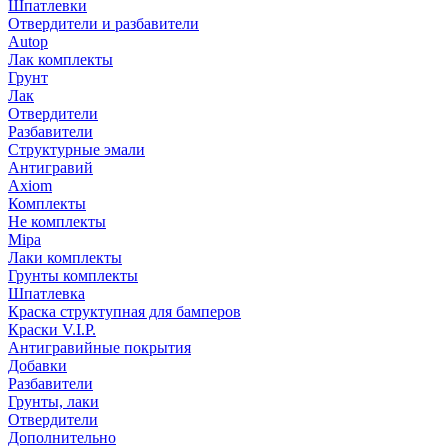
Шпатлевки
Отвердители и разбавители
Autop
Лак комплекты
Грунт
Лак
Отвердители
Разбавители
Структурные эмали
Антигравий
Axiom
Комплекты
Не комплекты
Mipa
Лаки комплекты
Грунты комплекты
Шпатлевка
Краска структупная для бамперов
Краски V.I.P.
Антигравийные покрытия
Добавки
Разбавители
Грунты, лаки
Отвердители
Дополнительно