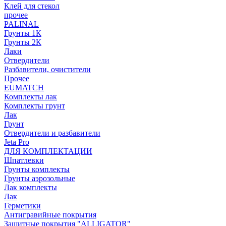
Клей для стекол
прочее
PALINAL
Грунты 1К
Грунты 2К
Лаки
Отвердители
Разбавители, очистители
Прочее
EUMATCH
Комплекты лак
Комплекты грунт
Лак
Грунт
Отвердители и разбавители
Jeta Pro
ДЛЯ КОМПЛЕКТАЦИИ
Шпатлевки
Грунты комплекты
Грунты аэрозольные
Лак комплекты
Лак
Герметики
Антигравийные покрытия
Защитные покрытия "ALLIGATOR"