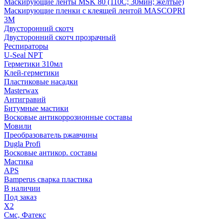
Маскирующие ленты MSK 80 (110С; 30мин; желтые)
Маскирующие пленки с клеящей лентой MASCOPRI
3M
Двусторонний скотч
Двусторонний скотч прозрачный
Респираторы
U-Seal NPT
Герметики 310мл
Клей-герметики
Пластиковые насадки
Masterwax
Антигравий
Битумные мастики
Восковые антикоррозионные составы
Мовили
Преобразователь ржавчины
Dugla Profi
Восковые антикор. составы
Мастика
APS
Bamperus сварка пластика
В наличии
Под заказ
X2
Смс, Фатекс