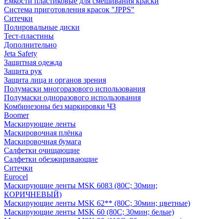
Емкости пластиковые для смешивания краски
Система приготовления красок "JPPS"
Ситечки
Полировальные диски
Тест-пластины
Дополнительно
Jeta Safety
Защитная одежда
Защита рук
Защита лица и органов зрения
Полумаски многоразового использования
Полумаски одноразового использования
Комбинезоны без маркировки ЧЗ
Boomer
Маскирующие ленты
Маскировочная плёнка
Маскировочная бумага
Салфетки очищающие
Салфетки обезжиривающие
Ситечки
Euroсel
Маскирующие ленты MSK 6083 (80С; 30мин;
КОРИЧНЕВЫЙ)
Маскирующие ленты MSK 62** (80С; 30мин; цветные)
Маскирующие ленты MSK 60 (80С; 30мин; белые)