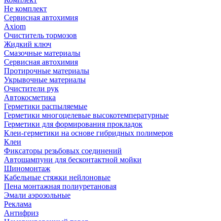
Не комплект
Сервисная автохимия
Axiom
Очиститель тормозов
Жидкий ключ
Смазочные материалы
Сервисная автохимия
Протирочные материалы
Укрывочные материалы
Очистители рук
Автокосметика
Герметики распыляемые
Герметики многоцелевые высокотемпературные
Герметики для формирования прокладок
Клеи-герметики на основе гибридных полимеров
Клеи
Фиксаторы резьбовых соединений
Автошампуни для бесконтактной мойки
Шиномонтаж
Кабельные стяжки нейлоновые
Пена монтажная полиуретановая
Эмали аэрозольные
Реклама
Антифриз