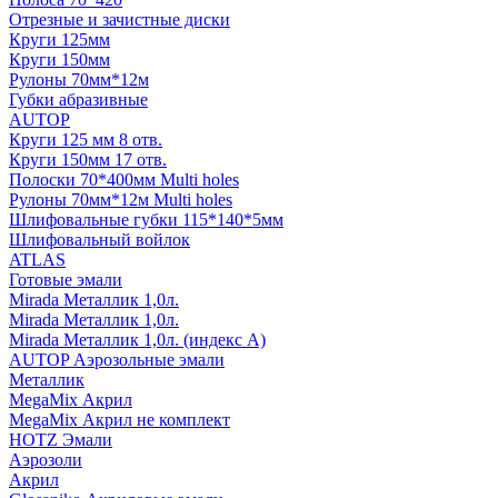
Отрезные и зачистные диски
Круги 125мм
Круги 150мм
Рулоны 70мм*12м
Губки абразивные
AUTOP
Круги 125 мм 8 отв.
Круги 150мм 17 отв.
Полоски 70*400мм Multi holes
Рулоны 70мм*12м Multi holes
Шлифовальные губки 115*140*5мм
Шлифовальный войлок
ATLAS
Готовые эмали
Mirada Металлик 1,0л.
Mirada Металлик 1,0л.
Mirada Металлик 1,0л. (индекс А)
AUTOP Аэрозольные эмали
Металлик
MegaMix Акрил
MegaMix Акрил не комплект
HOTZ Эмали
Аэрозоли
Акрил