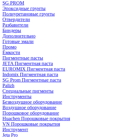
SG PROM
Эпоксидные грунты
Полиуретановые грунты
Отвердители
Разбавители
Биндеры
Дополнительно
Готовые эмали
Промо
Ёмкости
Пигментные пасты
JETA Пигментная паста
EUROMIX Пигментная паста
Indomix Пигментная паста
SG Prom Пигментные паста
Palizh
Специальные пигменты
Инструменты
Безвоздушное оборудование
Воздушное оборудование
Порошковое оборудование
Huachen Порошковые покрытия
VN Порошковые покрытия
Инструмент
Jeta Pro