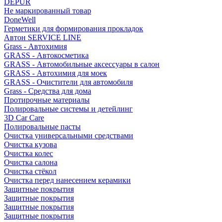
DEPUR
Не маркированный товар
DoneWell
Герметики для формирования прокладок
Автон SERVICE LINE
Grass - Автохимия
GRASS - Автокосметика
GRASS - Автомобильные аксессуары в салон
GRASS - Автохимия для моек
GRASS - Очистители для автомобиля
Grass - Средства для дома
Протирочные материалы
Полировальные системы и детейлинг
3D Car Care
Полировальные пасты
Очистка универсальными средствами
Очистка кузова
Очистка колес
Очистка салона
Очистка стёкол
Очистка перед нанесением керамики
Защитные покрытия
Защитные покрытия
Защитные покрытия
Защитные покрытия