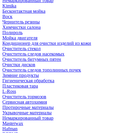
Немаркированный товар
Kimika
Бесконтактная мойка
Воск
Чернитель резины
Химчистки салона
Полироль
Мойка двигателя
Кондиционер для очистки изделий из кожи
Очиститель стекол
Очиститель следов насекомых
Очиститель битумных пятен
Очистки дисков
Очиститель следов тополинных почек
Зимние продукты
Гигиеническая обработка
Пластиковая тара
L-Ross
Очиститель тормозов
Сервисная автохимия
Протирочные материалы
Укрывочные материалы
Немаркированный товар
Masterwax
Hafman