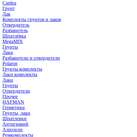
Cardea
Грунт
Лак
Комплекты грунтов и лаков
Отвердитель
Разбавитель
Шпатлёвка
MegaMIX
Грунты
Лаки
Разбавители и отвердители
Polaron
Грунты комплекты
Лаки комплекты
Лаки
Грунты
Отвердители
Прочее
HAFMAN
Герметики
Грунты, лаки
Шпатлевки
Антигравий
Аэрозоли
Ремкомплекты