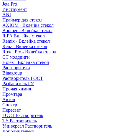
Jeta Pro
Инструмент
ANI
Праймер для стекол
AXIOM - Вклейка стекол
Boomer - Вклейка стекол
ILPA Вклейка стекол
Remix - Вклейка стекол
Renz - Вклейка стекол
Roxel Pro - Вклейка стекол
СТ молдинги
Holex - Вклейка стекол
Растворители
Binagroup
Растворитель ГОСТ
Разбавитель РУ
Прочая химия
Промтара
Автон
Спектр
Пересвет
ГОСТ Растворитель
ТУ Растворитель
Универсал Растворитель
Дополнительно