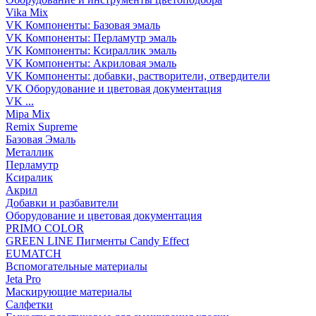
Vika Mix
VK Компоненты: Базовая эмаль
VK Компоненты: Перламутр эмаль
VK Компоненты: Ксираллик эмаль
VK Компоненты: Акриловая эмаль
VK Компоненты: добавки, растворители, отвердители
VK Оборудование и цветовая документация
VK ...
Mipa Mix
Remix Supreme
Базовая Эмаль
Металлик
Перламутр
Ксиралик
Акрил
Добавки и разбавители
Оборудование и цветовая документация
PRIMO COLOR
GREEN LINE Пигменты Candy Effect
EUMATCH
Вспомогательные материалы
Jeta Pro
Маскирующие материалы
Салфетки