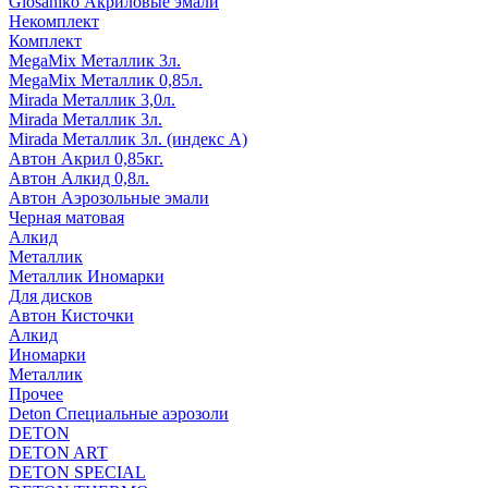
Glosaniko Акриловые эмали
Некомплект
Комплект
MegaMix Металлик 3л.
MegaMix Металлик 0,85л.
Mirada Металлик 3,0л.
Mirada Металлик 3л.
Mirada Металлик 3л. (индекс А)
Автон Акрил 0,85кг.
Автон Алкид 0,8л.
Автон Аэрозольные эмали
Черная матовая
Алкид
Металлик
Металлик Иномарки
Для дисков
Автон Кисточки
Алкид
Иномарки
Металлик
Прочее
Deton Специальные аэрозоли
DETON
DETON ART
DETON SPECIAL