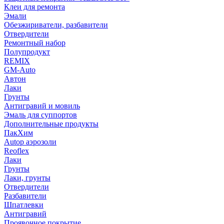
Клеи для ремонта
Эмали
Обезжириватели, разбавители
Отвердители
Ремонтный набор
Полупродукт
REMIX
GM-Auto
Автон
Лаки
Грунты
Антигравий и мовиль
Эмаль для суппортов
Дополнительные продукты
ПакХим
Autop аэрозоли
Reoflex
Лаки
Грунты
Лаки, грунты
Отвердители
Разбавители
Шпатлевки
Антигравий
Проявочное покрытие