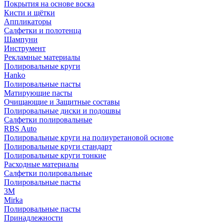
Покрытия на основе воска
Кисти и щётки
Аппликаторы
Салфетки и полотенца
Шампуни
Инструмент
Рекламные материалы
Полировальные круги
Hanko
Полировальные пасты
Матирующие пасты
Очищающие и Защитные составы
Полировальные диски и подошвы
Салфетки полировальные
RBS Auto
Полировальные круги на полиуретановой основе
Полировальные круги стандарт
Полировальные круги тонкие
Расходные материалы
Салфетки полировальные
Полировальные пасты
3М
Mirka
Полировальные пасты
Принадлежности