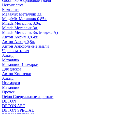
Glosaniko Акриловые эмали
Некомплект
Комплект
MegaMix Металлик 3л.
MegaMix Металлик 0,85л.
Mirada Металлик 3,0л.
Mirada Металлик 3л.
Mirada Металлик 3л. (индекс А)
Автон Акрил 0,85кг.
Автон Алкид 0,8л.
Автон Аэрозольные эмали
Черная матовая
Алкид
Металлик
Металлик Иномарки
Для дисков
Автон Кисточки
Алкид
Иномарки
Металлик
Прочее
Deton Специальные аэрозоли
DETON
DETON ART
DETON SPECIAL