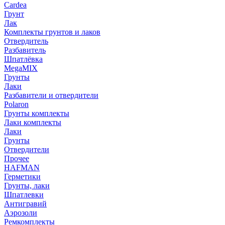
Cardea
Грунт
Лак
Комплекты грунтов и лаков
Отвердитель
Разбавитель
Шпатлёвка
MegaMIX
Грунты
Лаки
Разбавители и отвердители
Polaron
Грунты комплекты
Лаки комплекты
Лаки
Грунты
Отвердители
Прочее
HAFMAN
Герметики
Грунты, лаки
Шпатлевки
Антигравий
Аэрозоли
Ремкомплекты