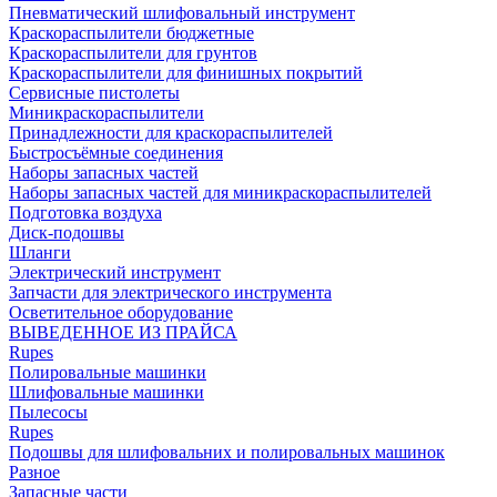
Пневматический шлифовальный инструмент
Краскораспылители бюджетные
Краскораспылители для грунтов
Краскораспылители для финишных покрытий
Сервисные пистолеты
Миникраскораспылители
Принадлежности для краскораспылителей
Быстросъёмные соединения
Наборы запасных частей
Наборы запасных частей для миникраскораспылителей
Подготовка воздуха
Диск-подошвы
Шланги
Электрический инструмент
Запчасти для электрического инструмента
Осветительное оборудование
ВЫВЕДЕННОЕ ИЗ ПРАЙСА
Rupes
Полировальные машинки
Шлифовальные машинки
Пылесосы
Rupes
Подошвы для шлифовальних и полировальных машинок
Разное
Запасные части