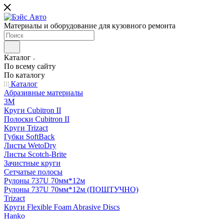
Материалы и оборудование для кузовного ремонта
Каталог
По всему сайту
По каталогу
Каталог
Абразивные материалы
3M
Круги Cubitron II
Полоски Cubitron II
Круги Trizact
Губки SoftBack
Листы WetoDry
Листы Scotch-Brite
Зачистные круги
Сетчатые полосы
Рулоны 737U 70мм*12м
Рулоны 737U 70мм*12м (ПОШТУЧНО)
Trizact
Круги Flexible Foam Abrasive Discs
Hanko