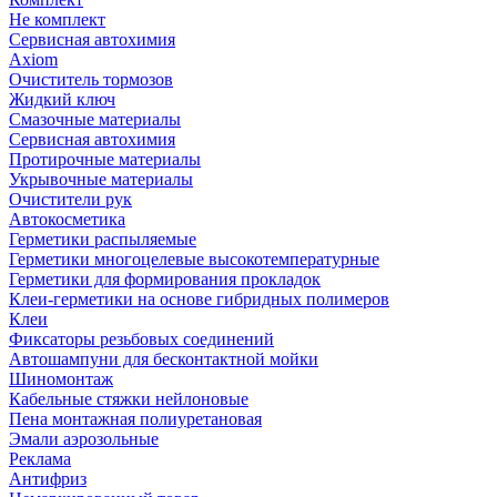
Не комплект
Сервисная автохимия
Axiom
Очиститель тормозов
Жидкий ключ
Смазочные материалы
Сервисная автохимия
Протирочные материалы
Укрывочные материалы
Очистители рук
Автокосметика
Герметики распыляемые
Герметики многоцелевые высокотемпературные
Герметики для формирования прокладок
Клеи-герметики на основе гибридных полимеров
Клеи
Фиксаторы резьбовых соединений
Автошампуни для бесконтактной мойки
Шиномонтаж
Кабельные стяжки нейлоновые
Пена монтажная полиуретановая
Эмали аэрозольные
Реклама
Антифриз