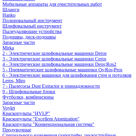
Мобильные аппараты для очистительных работ
Шланги
Hanko
Полировальный инструмент
Шлифовальный инструмент
Пылеудаляющие устройства
Подошвы, диск-подошвы
Запасные части
Mirka
2 - Электрические шлифовальные машинки Deros
3 - Электрические шлифовальные машинки Ceros
4 - Электрические шлифовальные машинки Deos;Ros2
5 - Пневматические шлифовальные машинки Os;Ros;Pros
6 - Электрические машинки для шлифования стен и потолков
Leros, Miro
7 - Пылесосы Dust Extractor и принадлежности
9 - Шлифовальные блоки
Футболки, комбинезоны
Запасные части
Voylet
Краскопульты "HVLP"
Краскопульты "Excellent Atomization"
Краскопульты "Конвенциональная система"
Продувочные
Специального назначения (аэрографы, пескоструйные,