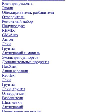
Клеи для ремонта
Эмали
Обезжириватели, разбавители
Отвердители
Ремонтный набор
Полупродукт
REMIX
GM-Auto
Автон
Лаки
Грунты
Антигравий и мовиль
Эмаль для суппортов
Дополнительные продукты
ПакХим
Autop аэрозоли
Reoflex
Лаки
Грунты
Лаки, грунты
Отвердители
Разбавители
Шпатлевки
Антигравий
Проявочное покрытие