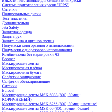
Емкости пластиковые для смешивания краски
Система приготовления красок "JPPS"
Ситечки
Полировальные диски
Тест-пластины
Дополнительно
Jeta Safety
Защитная одежда
Защита рук
Защита лица и органов зрения
Полумаски многоразового использования
Полумаски одноразового использования
Комбинезоны без маркировки ЧЗ
Boomer
Маскирующие ленты
Маскировочная плёнка
Маскировочная бумага
Салфетки очищающие
Салфетки обезжиривающие
Ситечки
Euroсel
Маскирующие ленты MSK 6083 (80С; 30мин;
КОРИЧНЕВЫЙ)
Маскирующие ленты MSK 62** (80С; 30мин; цветные)
Маскирующие ленты MSK 60 (80С; 30мин; белые)