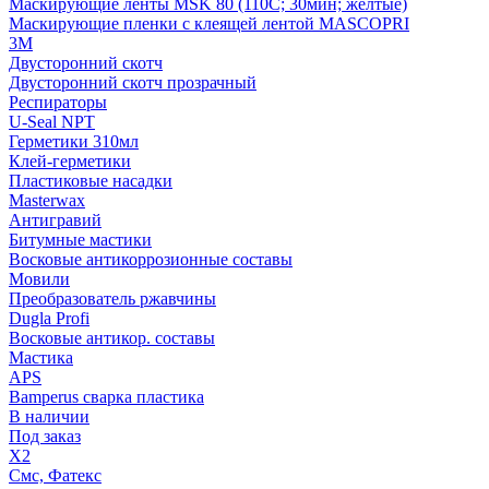
Маскирующие ленты MSK 80 (110С; 30мин; желтые)
Маскирующие пленки с клеящей лентой MASCOPRI
3M
Двусторонний скотч
Двусторонний скотч прозрачный
Респираторы
U-Seal NPT
Герметики 310мл
Клей-герметики
Пластиковые насадки
Masterwax
Антигравий
Битумные мастики
Восковые антикоррозионные составы
Мовили
Преобразователь ржавчины
Dugla Profi
Восковые антикор. составы
Мастика
APS
Bamperus сварка пластика
В наличии
Под заказ
X2
Смс, Фатекс