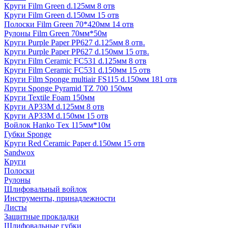
Круги Film Green d.125мм 8 отв
Круги Film Green d.150мм 15 отв
Полоски Film Green 70*420мм 14 отв
Рулоны Film Green 70мм*50м
Круги Purple Paper PP627 d.125мм 8 отв.
Круги Purple Paper PP627 d.150мм 15 отв.
Круги Film Ceramic FC531 d.125мм 8 отв
Круги Film Ceramic FC531 d.150мм 15 отв
Круги Film Sponge multiair FS115 d.150мм 181 отв
Круги Sponge Pyramid TZ 700 150мм
Круги Textile Foam 150мм
Круги AP33M d.125мм 8 отв
Круги AP33M d.150мм 15 отв
Войлок Hanko Tех 115мм*10м
Губки Sponge
Круги Red Ceramic Paper d.150мм 15 отв
Sandwox
Круги
Полоски
Рулоны
Шлифовальный войлок
Инструменты, принадлежности
Листы
Защитные прокладки
Шлифовальные губки