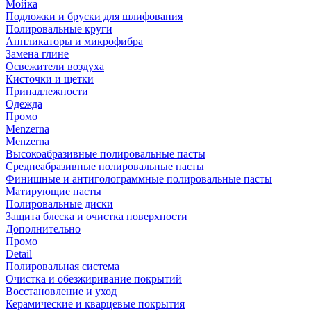
Мойка
Подложки и бруски для шлифования
Полировальные круги
Аппликаторы и микрофибра
Замена глине
Освежители воздуха
Кисточки и щетки
Принадлежности
Одежда
Промо
Menzerna
Menzerna
Высокоабразивные полировальные пасты
Среднеабразивные полировальные пасты
Финишные и антиголограммные полировальные пасты
Матирующие пасты
Полировальные диски
Защита блеска и очистка поверхности
Дополнительно
Промо
Detail
Полировальная система
Очистка и обезжиривание покрытий
Восстановление и уход
Керамические и кварцевые покрытия