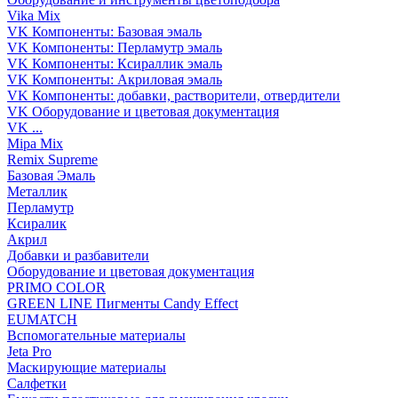
Vika Mix
VK Компоненты: Базовая эмаль
VK Компоненты: Перламутр эмаль
VK Компоненты: Ксираллик эмаль
VK Компоненты: Акриловая эмаль
VK Компоненты: добавки, растворители, отвердители
VK Оборудование и цветовая документация
VK ...
Mipa Mix
Remix Supreme
Базовая Эмаль
Металлик
Перламутр
Ксиралик
Акрил
Добавки и разбавители
Оборудование и цветовая документация
PRIMO COLOR
GREEN LINE Пигменты Candy Effect
EUMATCH
Вспомогательные материалы
Jeta Pro
Маскирующие материалы
Салфетки