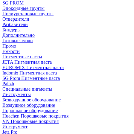
SG PROM
Эпоксидные грунты
Полиуретановые грунты
Отвердители
Разбавители
Биндеры
Дополнительно
Готовые эмали
Промо
Ёмкости
Пигментные пасты
JETA Пигментная паста
EUROMIX Пигментная паста
Indomix Пигментная паста
SG Prom Пигментные паста
Palizh
Специальные пигменты
Инструменты
Безвоздушное оборудование
Воздушное оборудование
Порошковое оборудование
Huachen Порошковые покрытия
VN Порошковые покрытия
Инструмент
Jeta Pro