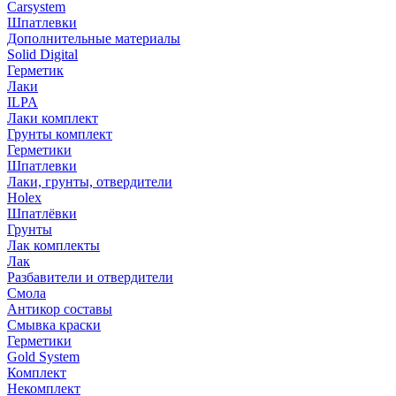
Carsystem
Шпатлевки
Дополнительные материалы
Solid Digital
Герметик
Лаки
ILPA
Лаки комплект
Грунты комплект
Герметики
Шпатлевки
Лаки, грунты, отвердители
Holex
Шпатлёвки
Грунты
Лак комплекты
Лак
Разбавители и отвердители
Смола
Антикор составы
Смывка краски
Герметики
Gold System
Комплект
Некомплект