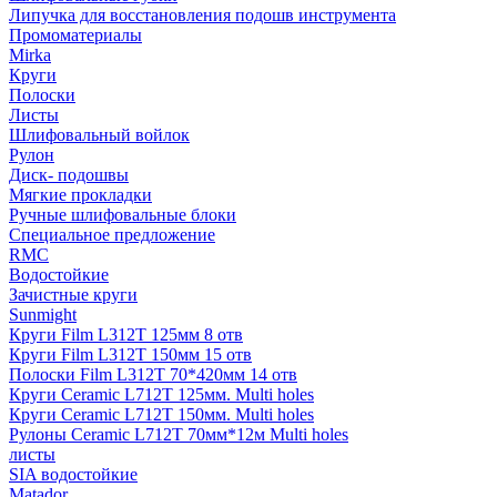
Липучка для восстановления подошв инструмента
Промоматериалы
Mirka
Круги
Полоски
Листы
Шлифовальный войлок
Рулон
Диск- подошвы
Мягкие прокладки
Ручные шлифовальные блоки
Специальное предложение
RMC
Водостойкие
Зачистные круги
Sunmight
Круги Film L312T 125мм 8 отв
Круги Film L312T 150мм 15 отв
Полоски Film L312T 70*420мм 14 отв
Круги Ceramic L712T 125мм. Multi holes
Круги Ceramic L712T 150мм. Multi holes
Рулоны Ceramic L712T 70мм*12м Multi holes
листы
SIA водостойкие
Matador