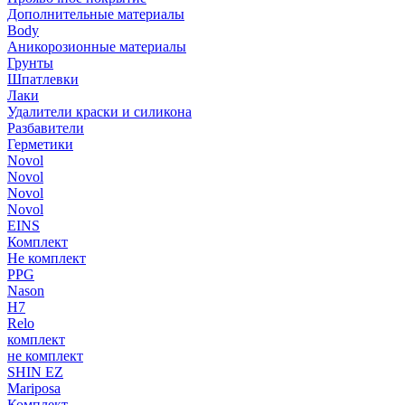
Дополнительные материалы
Body
Аникорозионные материалы
Грунты
Шпатлевки
Лаки
Удалители краски и силикона
Разбавители
Герметики
Novol
Novol
Novol
Novol
EINS
Комплект
Не комплект
PPG
Nason
H7
Relo
комплект
не комплект
SHIN EZ
Mariposa
Комплект