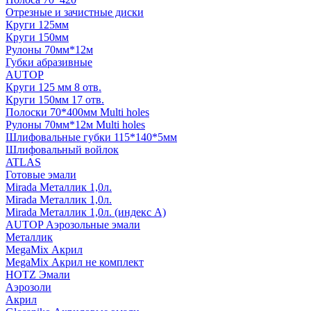
Отрезные и зачистные диски
Круги 125мм
Круги 150мм
Рулоны 70мм*12м
Губки абразивные
AUTOP
Круги 125 мм 8 отв.
Круги 150мм 17 отв.
Полоски 70*400мм Multi holes
Рулоны 70мм*12м Multi holes
Шлифовальные губки 115*140*5мм
Шлифовальный войлок
ATLAS
Готовые эмали
Mirada Металлик 1,0л.
Mirada Металлик 1,0л.
Mirada Металлик 1,0л. (индекс А)
AUTOP Аэрозольные эмали
Металлик
MegaMix Акрил
MegaMix Акрил не комплект
HOTZ Эмали
Аэрозоли
Акрил