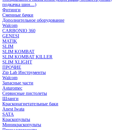
подкачка шин....)
Фитинги
Сменные бачки
Дополнительное оборудование
Walcom
CARBONIO 360
GENESI
MATIK
SLIM
SLIM KOMBAT
SLIM KOMBAT KILLER
SLIM XLIGHT
ПРОЧИЕ
Zip Lab Инструменты
Walсom
Запасные части
Asturomec
Сервисные пистолеты
Шланги
Красконагнетательные баки
Anest Iwata
SATA
Краскопульты
Миникраскопульты
Принадлежности