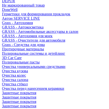
DEPUR
Не маркированный товар
DoneWell
Герметики для формирования прокладок
Автон SERVICE LINE
Grass - Автохимия
GRASS - Автокосметика
GRASS - Автомобильные аксессуары в салон
GRASS - Автохимия для моек
GRASS - Очистители для автомобиля
Grass - Средства для дома
Протирочные материалы
Полировальные системы и детейлинг
3D Car Care
Полировальные пасты
Очистка универсальными средствами
Очистка кузова
Очистка колес
Очистка салона
Очистка стёкол
Очистка перед нанесением керамики
Защитные покрытия
Защитные покрытия
Защитные покрытия
Защитные покрытия