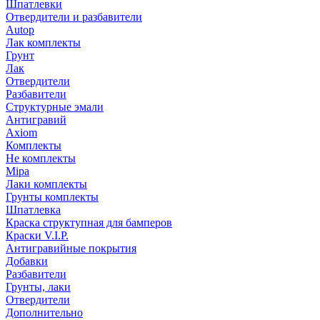
Шпатлевки
Отвердители и разбавители
Autop
Лак комплекты
Грунт
Лак
Отвердители
Разбавители
Структурные эмали
Антигравий
Axiom
Комплекты
Не комплекты
Mipa
Лаки комплекты
Грунты комплекты
Шпатлевка
Краска структупная для бамперов
Краски V.I.P.
Антигравийные покрытия
Добавки
Разбавители
Грунты, лаки
Отвердители
Дополнительно