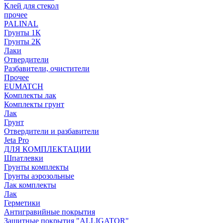
Клей для стекол
прочее
PALINAL
Грунты 1К
Грунты 2К
Лаки
Отвердители
Разбавители, очистители
Прочее
EUMATCH
Комплекты лак
Комплекты грунт
Лак
Грунт
Отвердители и разбавители
Jeta Pro
ДЛЯ КОМПЛЕКТАЦИИ
Шпатлевки
Грунты комплекты
Грунты аэрозольные
Лак комплекты
Лак
Герметики
Антигравийные покрытия
Защитные покрытия "ALLIGATOR"