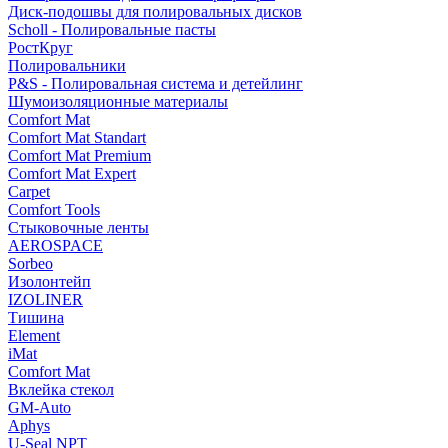
Диск-подошвы для полировальных дисков
Scholl - Полировальные пасты
РостКруг
Полировальники
P&S - Полировальная система и детейлинг
Шумоизоляционные материалы
Comfort Mat
Comfort Mat Standart
Comfort Mat Premium
Comfort Mat Expert
Carpet
Comfort Tools
Стыковочные ленты
AEROSPACE
Sorbeo
Изолонтейп
IZOLINER
Тишина
Element
iMat
Comfort Mat
Вклейка стекол
GM-Auto
Aphys
U-Seal NPT