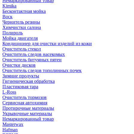
Немаркированный товар
Kimika
Бесконтактная мойка
Воск
Чернитель резины
Химчистки салона
Полироль
Мойка двигателя
Кондиционер для очистки изделий из кожи
Очиститель стекол
Очиститель следов насекомых
Очиститель битумных пятен
Очистки дисков
Очиститель следов тополинных почек
Зимние продукты
Гигиеническая обработка
Пластиковая тара
L-Ross
Очиститель тормозов
Сервисная автохимия
Протирочные материалы
Укрывочные материалы
Немаркированный товар
Masterwax
Hafman