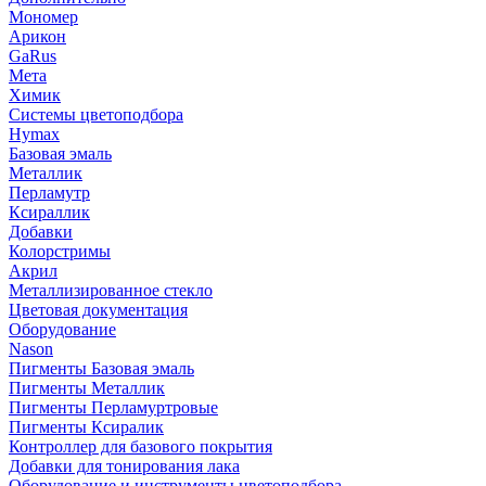
Мономер
Арикон
GaRus
Мета
Химик
Системы цветоподбора
Hymax
Базовая эмаль
Металлик
Перламутр
Ксираллик
Добавки
Колорстримы
Акрил
Металлизированное стекло
Цветовая документация
Оборудование
Nason
Пигменты Базовая эмаль
Пигменты Металлик
Пигменты Перламуртровые
Пигменты Ксиралик
Контроллер для базового покрытия
Добавки для тонирования лака
Оборудование и инструменты цветоподбора