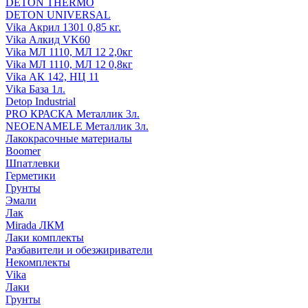
DETON THERMO
DETON UNIVERSAL
Vika Акрил 1301 0,85 кг.
Vika Алкид VK60
Vika МЛ 1110, МЛ 12 2,0кг
Vika МЛ 1110, МЛ 12 0,8кг
Vika АК 142, НЦ 11
Vika База 1л.
Detop Industrial
PRO КРАСКА Металлик 3л.
NEOENAMELE Металлик 3л.
Лакокрасочные материалы
Boomer
Шпатлевки
Герметики
Грунты
Эмали
Лак
Mirada ЛКМ
Лаки комплекты
Разбавители и обезжириватели
Некомплекты
Vika
Лаки
Грунты