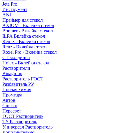
Jeta Pro
Инструмент
ANI
Праймер для стекол
AXIOM - Вклейка стекол
Boomer - Вклейка стекол
ILPA Вклейка стекол
Remix - Вклейка стекол
Renz - Вклейка стекол
Roxel Pro - Вклейка стекол
СТ молдинги
Holex - Вклейка стекол
Растворители
Binagroup
Растворитель ГОСТ
Разбавитель РУ
Прочая химия
Промтара
Автон
Спектр
Пересвет
ГОСТ Растворитель
ТУ Растворитель
Универсал Растворитель
Дополнительно