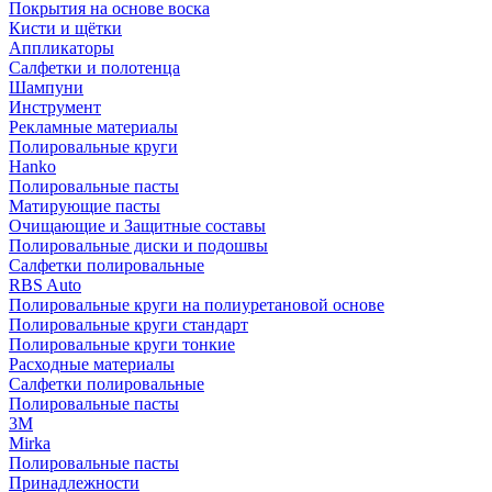
Покрытия на основе воска
Кисти и щётки
Аппликаторы
Салфетки и полотенца
Шампуни
Инструмент
Рекламные материалы
Полировальные круги
Hanko
Полировальные пасты
Матирующие пасты
Очищающие и Защитные составы
Полировальные диски и подошвы
Салфетки полировальные
RBS Auto
Полировальные круги на полиуретановой основе
Полировальные круги стандарт
Полировальные круги тонкие
Расходные материалы
Салфетки полировальные
Полировальные пасты
3М
Mirka
Полировальные пасты
Принадлежности