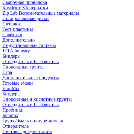
Сварочная проволока
Комфорт ХБ перчатки
Zip Lab Вспомогательные материалы
Полировальные диски
Ситечки
Тест-пластины
Салфетки
Дополнительно
Индустриальные системы
JETA Industry
Биндеры
Отвердитель и Разбавитель
Эпоксидные грунты
Тара
Дополнительные продукты
Готовые эмали
EuroMix
Биндеры
Эпоксидные и кислотные грунты
Отвердитель и Разбавитель
Пробники
Indomix
Грунт-Эмаль полиуретановая
Отвердитель
Цветовая документация