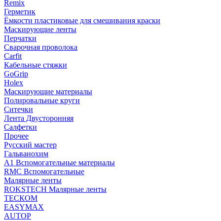
Remix
Герметик
Ёмкости пластиковые для смешивания краски
Маскирующие ленты
Перчатки
Сварочная проволока
Carfit
Кабельные стяжки
GoGrip
Holex
Маскирующие материалы
Полировальные круги
Ситечки
Лента Двусторонняя
Салфетки
Прочее
Русский мастер
Гальванохим
А1 Вспомогательные материалы
RMC Вспомогательные
Малярные ленты
ROKSTECH Малярные ленты
ТЕСКОМ
EASYMAX
AUTOP