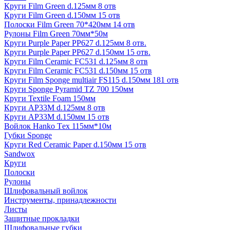
Круги Film Green d.125мм 8 отв
Круги Film Green d.150мм 15 отв
Полоски Film Green 70*420мм 14 отв
Рулоны Film Green 70мм*50м
Круги Purple Paper PP627 d.125мм 8 отв.
Круги Purple Paper PP627 d.150мм 15 отв.
Круги Film Ceramic FC531 d.125мм 8 отв
Круги Film Ceramic FC531 d.150мм 15 отв
Круги Film Sponge multiair FS115 d.150мм 181 отв
Круги Sponge Pyramid TZ 700 150мм
Круги Textile Foam 150мм
Круги AP33M d.125мм 8 отв
Круги AP33M d.150мм 15 отв
Войлок Hanko Tех 115мм*10м
Губки Sponge
Круги Red Ceramic Paper d.150мм 15 отв
Sandwox
Круги
Полоски
Рулоны
Шлифовальный войлок
Инструменты, принадлежности
Листы
Защитные прокладки
Шлифовальные губки