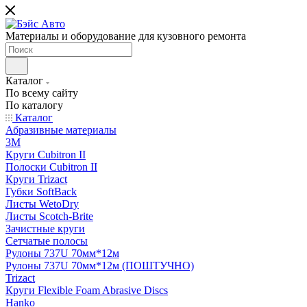
Материалы и оборудование для кузовного ремонта
Каталог
По всему сайту
По каталогу
Каталог
Абразивные материалы
3M
Круги Cubitron II
Полоски Cubitron II
Круги Trizact
Губки SoftBack
Листы WetoDry
Листы Scotch-Brite
Зачистные круги
Сетчатые полосы
Рулоны 737U 70мм*12м
Рулоны 737U 70мм*12м (ПОШТУЧНО)
Trizact
Круги Flexible Foam Abrasive Discs
Hanko