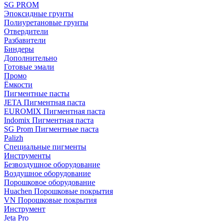
SG PROM
Эпоксидные грунты
Полиуретановые грунты
Отвердители
Разбавители
Биндеры
Дополнительно
Готовые эмали
Промо
Ёмкости
Пигментные пасты
JETA Пигментная паста
EUROMIX Пигментная паста
Indomix Пигментная паста
SG Prom Пигментные паста
Palizh
Специальные пигменты
Инструменты
Безвоздушное оборудование
Воздушное оборудование
Порошковое оборудование
Huachen Порошковые покрытия
VN Порошковые покрытия
Инструмент
Jeta Pro