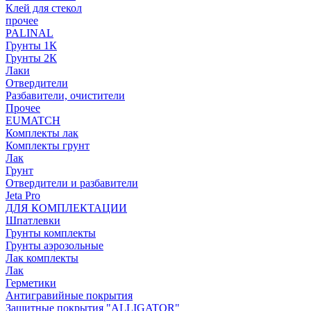
Клей для стекол
прочее
PALINAL
Грунты 1К
Грунты 2К
Лаки
Отвердители
Разбавители, очистители
Прочее
EUMATCH
Комплекты лак
Комплекты грунт
Лак
Грунт
Отвердители и разбавители
Jeta Pro
ДЛЯ КОМПЛЕКТАЦИИ
Шпатлевки
Грунты комплекты
Грунты аэрозольные
Лак комплекты
Лак
Герметики
Антигравийные покрытия
Защитные покрытия "ALLIGATOR"