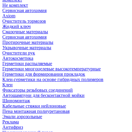
Не комплект
Сервисная автохимия
Axiom
Очиститель тормозов
Жидкий ключ
Смазочные материалы
Сервисная автохимия
Протирочные материалы
Укрывочные материалы
Очистители рук
Автокосметика
Герметики распыляемые
Герметики многоцелевые высокотемпературные
Герметики для формирования прокладок
Клеи-герметики на основе гибридных полимеров
Клеи
Фиксаторы резьбовых соединений
Автошампуни для бесконтактной мойки
Шиномонтаж
Кабельные стяжки нейлоновые
Пена монтажная полиуретановая
Эмали аэрозольные
Реклама
Антифриз