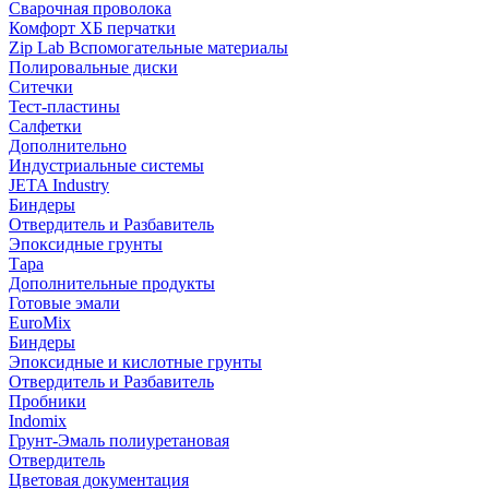
Сварочная проволока
Комфорт ХБ перчатки
Zip Lab Вспомогательные материалы
Полировальные диски
Ситечки
Тест-пластины
Салфетки
Дополнительно
Индустриальные системы
JETA Industry
Биндеры
Отвердитель и Разбавитель
Эпоксидные грунты
Тара
Дополнительные продукты
Готовые эмали
EuroMix
Биндеры
Эпоксидные и кислотные грунты
Отвердитель и Разбавитель
Пробники
Indomix
Грунт-Эмаль полиуретановая
Отвердитель
Цветовая документация