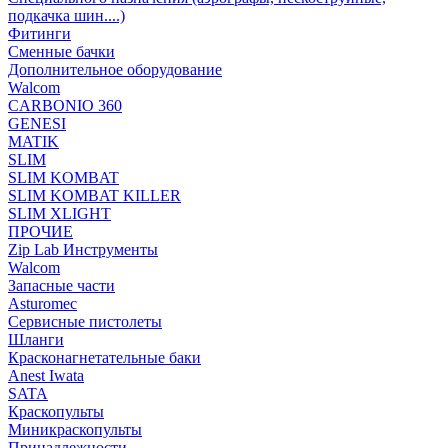
подкачка шин....)
Фитинги
Сменные бачки
Дополнительное оборудование
Walcom
CARBONIO 360
GENESI
MATIK
SLIM
SLIM KOMBAT
SLIM KOMBAT KILLER
SLIM XLIGHT
ПРОЧИЕ
Zip Lab Инструменты
Walсom
Запасные части
Asturomec
Сервисные пистолеты
Шланги
Красконагнетательные баки
Anest Iwata
SATA
Краскопульты
Миникраскопульты
Принадлежности