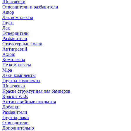
Шпатлевки
Отвердители и разбавители
Autop
Лак комплекты
Грунт
Лак
Отвердители
Разбавители
Структурные эмали
Антигравий
Axiom
Комплекты
Не комплекты
Mipa
Лаки комплекты
Грунты комплекты
Шпатлевка
Краска структупная для бамперов
Краски V.I.P.
Антигравийные покрытия
Добавки
Разбавители
Грунты, лаки
Отвердители
Дополнительно