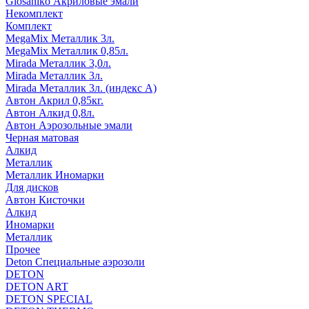
Glosaniko Акриловые эмали
Некомплект
Комплект
MegaMix Металлик 3л.
MegaMix Металлик 0,85л.
Mirada Металлик 3,0л.
Mirada Металлик 3л.
Mirada Металлик 3л. (индекс А)
Автон Акрил 0,85кг.
Автон Алкид 0,8л.
Автон Аэрозольные эмали
Черная матовая
Алкид
Металлик
Металлик Иномарки
Для дисков
Автон Кисточки
Алкид
Иномарки
Металлик
Прочее
Deton Специальные аэрозоли
DETON
DETON ART
DETON SPECIAL