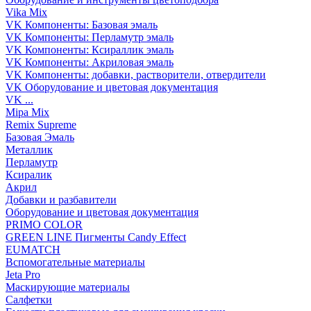
Vika Mix
VK Компоненты: Базовая эмаль
VK Компоненты: Перламутр эмаль
VK Компоненты: Ксираллик эмаль
VK Компоненты: Акриловая эмаль
VK Компоненты: добавки, растворители, отвердители
VK Оборудование и цветовая документация
VK ...
Mipa Mix
Remix Supreme
Базовая Эмаль
Металлик
Перламутр
Ксиралик
Акрил
Добавки и разбавители
Оборудование и цветовая документация
PRIMO COLOR
GREEN LINE Пигменты Candy Effect
EUMATCH
Вспомогательные материалы
Jeta Pro
Маскирующие материалы
Салфетки