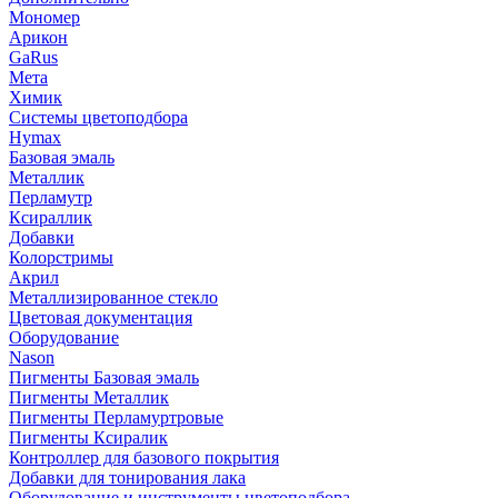
Мономер
Арикон
GaRus
Мета
Химик
Системы цветоподбора
Hymax
Базовая эмаль
Металлик
Перламутр
Ксираллик
Добавки
Колорстримы
Акрил
Металлизированное стекло
Цветовая документация
Оборудование
Nason
Пигменты Базовая эмаль
Пигменты Металлик
Пигменты Перламуртровые
Пигменты Ксиралик
Контроллер для базового покрытия
Добавки для тонирования лака
Оборудование и инструменты цветоподбора