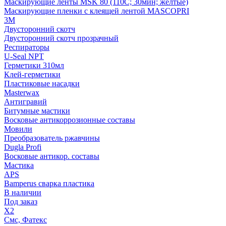
Маскирующие ленты MSK 80 (110С; 30мин; желтые)
Маскирующие пленки с клеящей лентой MASCOPRI
3M
Двусторонний скотч
Двусторонний скотч прозрачный
Респираторы
U-Seal NPT
Герметики 310мл
Клей-герметики
Пластиковые насадки
Masterwax
Антигравий
Битумные мастики
Восковые антикоррозионные составы
Мовили
Преобразователь ржавчины
Dugla Profi
Восковые антикор. составы
Мастика
APS
Bamperus сварка пластика
В наличии
Под заказ
X2
Смс, Фатекс