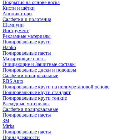
Покрытия на основе воска
Кисти и щётки
Аппликаторы
Салфетки и полотенца
Шампуни
Инструмент
Рекламные материалы
Полировальные круги
Hanko
Полировальные пасты
Матирующие пасты
Очищающие и Защитные составы
Полировальные диски и подошвы
Салфетки полировальные
RBS Auto
Полировальные круги на полиуретановой основе
Полировальные круги стандарт
Полировальные круги тонкие
Расходные материалы
Салфетки полировальные
Полировальные пасты
3М
Mirka
Полировальные пасты
Принадлежности