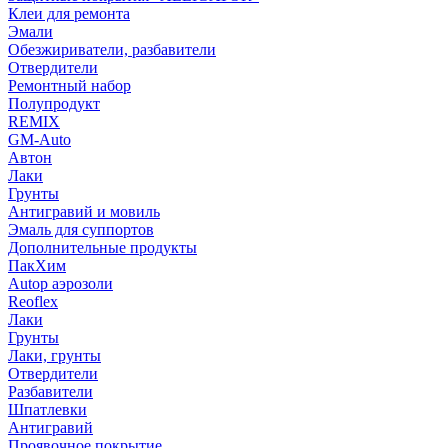
Клеи для ремонта
Эмали
Обезжириватели, разбавители
Отвердители
Ремонтный набор
Полупродукт
REMIX
GM-Auto
Автон
Лаки
Грунты
Антигравий и мовиль
Эмаль для суппортов
Дополнительные продукты
ПакХим
Autop аэрозоли
Reoflex
Лаки
Грунты
Лаки, грунты
Отвердители
Разбавители
Шпатлевки
Антигравий
Проявочное покрытие