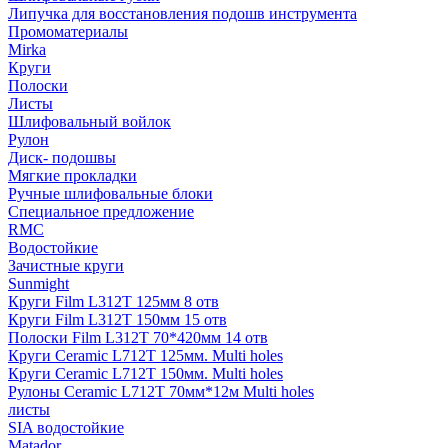
Липучка для восстановления подошв инструмента
Промоматериалы
Mirka
Круги
Полоски
Листы
Шлифовальный войлок
Рулон
Диск- подошвы
Мягкие прокладки
Ручные шлифовальные блоки
Специальное предложение
RMC
Водостойкие
Зачистные круги
Sunmight
Круги Film L312T 125мм 8 отв
Круги Film L312T 150мм 15 отв
Полоски Film L312T 70*420мм 14 отв
Круги Ceramic L712T 125мм. Multi holes
Круги Ceramic L712T 150мм. Multi holes
Рулоны Ceramic L712T 70мм*12м Multi holes
листы
SIA водостойкие
Matador