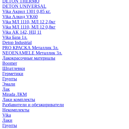
DETON THERMO
DETON UNIVERSAL
Vika Акрил 1301 0,85 кг.
Vika Алкид VK60
Vika МЛ 1110, МЛ 12 2,0кг
Vika МЛ 1110, МЛ 12 0,8кг
Vika АК 142, НЦ 11
Vika База 1л.
Detop Industrial
PRO КРАСКА Металлик 3л.
NEOENAMELE Металлик 3л.
Лакокрасочные материалы
Boomer
Шпатлевки
Герметики
Грунты
Эмали
Лак
Mirada ЛКМ
Лаки комплекты
Разбавители и обезжириватели
Некомплекты
Vika
Лаки
Грунты