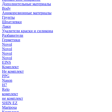
Дополнительные материалы
Body
Аникорозионные материалы
Грунты
Шпатлевки
Лаки
Удалители краски и силикона
Разбавители
Герметики
Novol
Novol
Novol
Novol
EINS
Комплект
Не комплект
PPG
Nason
H7
Relo
комплект
не комплект
SHIN EZ
Mariposa
Комплект