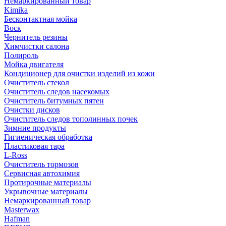
Немаркированный товар
Kimika
Бесконтактная мойка
Воск
Чернитель резины
Химчистки салона
Полироль
Мойка двигателя
Кондиционер для очистки изделий из кожи
Очиститель стекол
Очиститель следов насекомых
Очиститель битумных пятен
Очистки дисков
Очиститель следов тополинных почек
Зимние продукты
Гигиеническая обработка
Пластиковая тара
L-Ross
Очиститель тормозов
Сервисная автохимия
Протирочные материалы
Укрывочные материалы
Немаркированный товар
Masterwax
Hafman