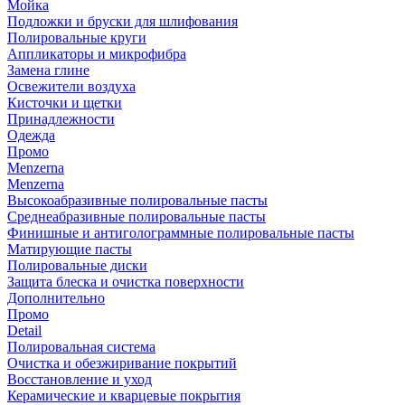
Мойка
Подложки и бруски для шлифования
Полировальные круги
Аппликаторы и микрофибра
Замена глине
Освежители воздуха
Кисточки и щетки
Принадлежности
Одежда
Промо
Menzerna
Menzerna
Высокоабразивные полировальные пасты
Среднеабразивные полировальные пасты
Финишные и антиголограммные полировальные пасты
Матирующие пасты
Полировальные диски
Защита блеска и очистка поверхности
Дополнительно
Промо
Detail
Полировальная система
Очистка и обезжиривание покрытий
Восстановление и уход
Керамические и кварцевые покрытия