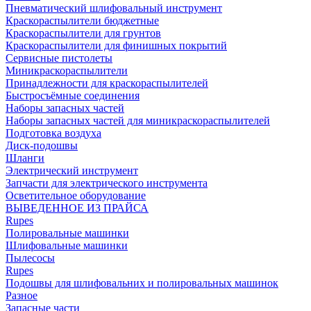
Пневматический шлифовальный инструмент
Краскораспылители бюджетные
Краскораспылители для грунтов
Краскораспылители для финишных покрытий
Сервисные пистолеты
Миникраскораспылители
Принадлежности для краскораспылителей
Быстросъёмные соединения
Наборы запасных частей
Наборы запасных частей для миникраскораспылителей
Подготовка воздуха
Диск-подошвы
Шланги
Электрический инструмент
Запчасти для электрического инструмента
Осветительное оборудование
ВЫВЕДЕННОЕ ИЗ ПРАЙСА
Rupes
Полировальные машинки
Шлифовальные машинки
Пылесосы
Rupes
Подошвы для шлифовальних и полировальных машинок
Разное
Запасные части