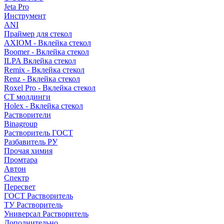
Jeta Pro
Инструмент
ANI
Праймер для стекол
AXIOM - Вклейка стекол
Boomer - Вклейка стекол
ILPA Вклейка стекол
Remix - Вклейка стекол
Renz - Вклейка стекол
Roxel Pro - Вклейка стекол
СТ молдинги
Holex - Вклейка стекол
Растворители
Binagroup
Растворитель ГОСТ
Разбавитель РУ
Прочая химия
Промтара
Автон
Спектр
Пересвет
ГОСТ Растворитель
ТУ Растворитель
Универсал Растворитель
Дополнительно