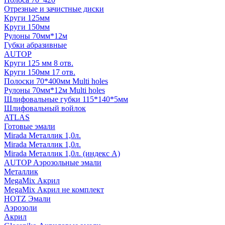
Отрезные и зачистные диски
Круги 125мм
Круги 150мм
Рулоны 70мм*12м
Губки абразивные
AUTOP
Круги 125 мм 8 отв.
Круги 150мм 17 отв.
Полоски 70*400мм Multi holes
Рулоны 70мм*12м Multi holes
Шлифовальные губки 115*140*5мм
Шлифовальный войлок
ATLAS
Готовые эмали
Mirada Металлик 1,0л.
Mirada Металлик 1,0л.
Mirada Металлик 1,0л. (индекс А)
AUTOP Аэрозольные эмали
Металлик
MegaMix Акрил
MegaMix Акрил не комплект
HOTZ Эмали
Аэрозоли
Акрил