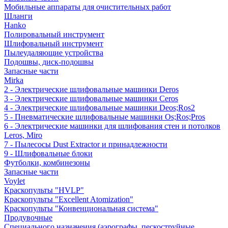
Мобильные аппараты для очистительных работ
Шланги
Hanko
Полировальный инструмент
Шлифовальный инструмент
Пылеудаляющие устройства
Подошвы, диск-подошвы
Запасные части
Mirka
2 - Электрические шлифовальные машинки Deros
3 - Электрические шлифовальные машинки Ceros
4 - Электрические шлифовальные машинки Deos;Ros2
5 - Пневматические шлифовальные машинки Os;Ros;Pros
6 - Электрические машинки для шлифования стен и потолков
Leros, Miro
7 - Пылесосы Dust Extractor и принадлежности
9 - Шлифовальные блоки
Футболки, комбинезоны
Запасные части
Voylet
Краскопульты "HVLP"
Краскопульты "Excellent Atomization"
Краскопульты "Конвенциональная система"
Продувочные
Специального назначения (аэрографы, пескоструйные,