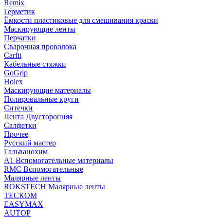
Remix
Герметик
Ёмкости пластиковые для смешивания краски
Маскирующие ленты
Перчатки
Сварочная проволока
Carfit
Кабельные стяжки
GoGrip
Holex
Маскирующие материалы
Полировальные круги
Ситечки
Лента Двусторонняя
Салфетки
Прочее
Русский мастер
Гальванохим
А1 Вспомогательные материалы
RMC Вспомогательные
Малярные ленты
ROKSTECH Малярные ленты
ТЕСКОМ
EASYMAX
AUTOP