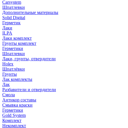
Carsystem
Шпатлевки
Дополнительные материалы
Solid Digital
Герметик
Лаки
ILPA
Лаки комплект
Грунты комплект
Герметики
Шпатлевки
Лаки, грунты, отвердители
Holex
Шпатлёвки
Грунты
Лак комплекты
Лак
Разбавители и отвердители
Смола
Антикор составы
Смывка краски
Герметики
Gold System
Комплект
Некомплект