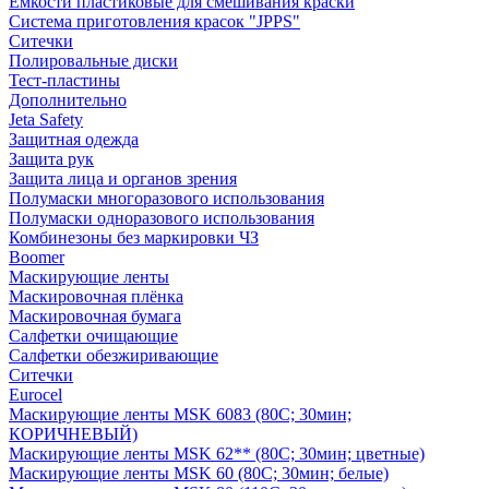
Емкости пластиковые для смешивания краски
Система приготовления красок "JPPS"
Ситечки
Полировальные диски
Тест-пластины
Дополнительно
Jeta Safety
Защитная одежда
Защита рук
Защита лица и органов зрения
Полумаски многоразового использования
Полумаски одноразового использования
Комбинезоны без маркировки ЧЗ
Boomer
Маскирующие ленты
Маскировочная плёнка
Маскировочная бумага
Салфетки очищающие
Салфетки обезжиривающие
Ситечки
Euroсel
Маскирующие ленты MSK 6083 (80С; 30мин;
КОРИЧНЕВЫЙ)
Маскирующие ленты MSK 62** (80С; 30мин; цветные)
Маскирующие ленты MSK 60 (80С; 30мин; белые)