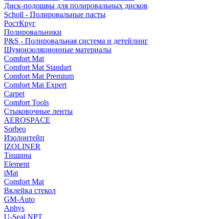
Диск-подошвы для полировальных дисков
Scholl - Полировальные пасты
РостКруг
Полировальники
P&S - Полировальная система и детейлинг
Шумоизоляционные материалы
Comfort Mat
Comfort Mat Standart
Comfort Mat Premium
Comfort Mat Expert
Carpet
Comfort Tools
Стыковочные ленты
AEROSPACE
Sorbeo
Изолонтейп
IZOLINER
Тишина
Element
iMat
Comfort Mat
Вклейка стекол
GM-Auto
Aphys
U-Seal NPT