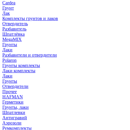
Cardea
Грунт
Лак
Комплекты грунтов и лаков
Отвердитель
Разбавитель
Шпатлёвка
MegaMIX
Грунты
Лаки
Разбавители и отвердители
Polaron
Грунты комплекты
Лаки комплекты
Лаки
Грунты
Отвердители
Прочее
HAFMAN
Герметики
Грунты, лаки
Шпатлевки
Антигравий
Аэрозоли
Ремкомплекты