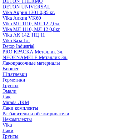
DETON THERMO
DETON UNIVERSAL
Vika Акрил 1301 0,85 кг.
Vika Алкид VK60
Vika МЛ 1110, МЛ 12 2,0кг
Vika МЛ 1110, МЛ 12 0,8кг
Vika АК 142, НЦ 11
Vika База 1л.
Detop Industrial
PRO КРАСКА Металлик 3л.
NEOENAMELE Металлик 3л.
Лакокрасочные материалы
Boomer
Шпатлевки
Герметики
Грунты
Эмали
Лак
Mirada ЛКМ
Лаки комплекты
Разбавители и обезжириватели
Некомплекты
Vika
Лаки
Грунты