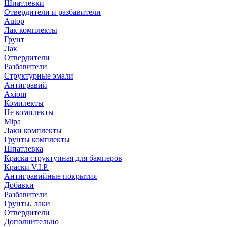
Шпатлевки
Отвердители и разбавители
Autop
Лак комплекты
Грунт
Лак
Отвердители
Разбавители
Структурные эмали
Антигравий
Axiom
Комплекты
Не комплекты
Mipa
Лаки комплекты
Грунты комплекты
Шпатлевка
Краска структупная для бамперов
Краски V.I.P.
Антигравийные покрытия
Добавки
Разбавители
Грунты, лаки
Отвердители
Дополнительно