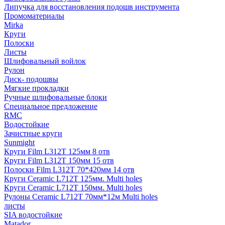
Липучка для восстановления подошв инструмента
Промоматериалы
Mirka
Круги
Полоски
Листы
Шлифовальный войлок
Рулон
Диск- подошвы
Мягкие прокладки
Ручные шлифовальные блоки
Специальное предложение
RMC
Водостойкие
Зачистные круги
Sunmight
Круги Film L312T 125мм 8 отв
Круги Film L312T 150мм 15 отв
Полоски Film L312T 70*420мм 14 отв
Круги Ceramic L712T 125мм. Multi holes
Круги Ceramic L712T 150мм. Multi holes
Рулоны Ceramic L712T 70мм*12м Multi holes
листы
SIA водостойкие
Matador