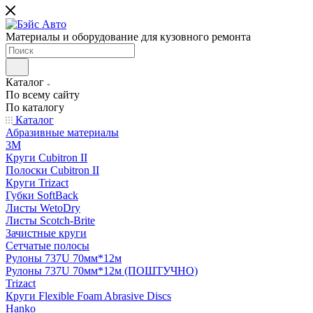
Материалы и оборудование для кузовного ремонта
Каталог
По всему сайту
По каталогу
Каталог
Абразивные материалы
3M
Круги Cubitron II
Полоски Cubitron II
Круги Trizact
Губки SoftBack
Листы WetoDry
Листы Scotch-Brite
Зачистные круги
Сетчатые полосы
Рулоны 737U 70мм*12м
Рулоны 737U 70мм*12м (ПОШТУЧНО)
Trizact
Круги Flexible Foam Abrasive Discs
Hanko