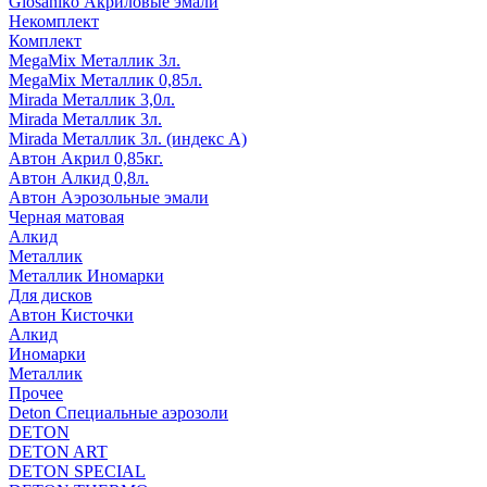
Glosaniko Акриловые эмали
Некомплект
Комплект
MegaMix Металлик 3л.
MegaMix Металлик 0,85л.
Mirada Металлик 3,0л.
Mirada Металлик 3л.
Mirada Металлик 3л. (индекс А)
Автон Акрил 0,85кг.
Автон Алкид 0,8л.
Автон Аэрозольные эмали
Черная матовая
Алкид
Металлик
Металлик Иномарки
Для дисков
Автон Кисточки
Алкид
Иномарки
Металлик
Прочее
Deton Специальные аэрозоли
DETON
DETON ART
DETON SPECIAL