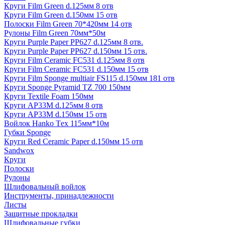
Круги Film Green d.125мм 8 отв
Круги Film Green d.150мм 15 отв
Полоски Film Green 70*420мм 14 отв
Рулоны Film Green 70мм*50м
Круги Purple Paper PP627 d.125мм 8 отв.
Круги Purple Paper PP627 d.150мм 15 отв.
Круги Film Ceramic FC531 d.125мм 8 отв
Круги Film Ceramic FC531 d.150мм 15 отв
Круги Film Sponge multiair FS115 d.150мм 181 отв
Круги Sponge Pyramid TZ 700 150мм
Круги Textile Foam 150мм
Круги AP33M d.125мм 8 отв
Круги AP33M d.150мм 15 отв
Войлок Hanko Tех 115мм*10м
Губки Sponge
Круги Red Ceramic Paper d.150мм 15 отв
Sandwox
Круги
Полоски
Рулоны
Шлифовальный войлок
Инструменты, принадлежности
Листы
Защитные прокладки
Шлифовальные губки