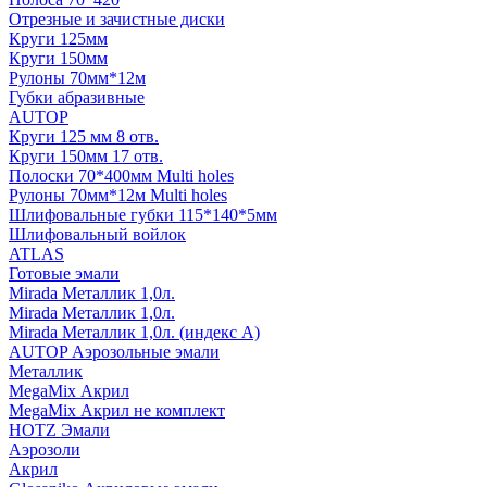
Отрезные и зачистные диски
Круги 125мм
Круги 150мм
Рулоны 70мм*12м
Губки абразивные
AUTOP
Круги 125 мм 8 отв.
Круги 150мм 17 отв.
Полоски 70*400мм Multi holes
Рулоны 70мм*12м Multi holes
Шлифовальные губки 115*140*5мм
Шлифовальный войлок
ATLAS
Готовые эмали
Mirada Металлик 1,0л.
Mirada Металлик 1,0л.
Mirada Металлик 1,0л. (индекс А)
AUTOP Аэрозольные эмали
Металлик
MegaMix Акрил
MegaMix Акрил не комплект
HOTZ Эмали
Аэрозоли
Акрил