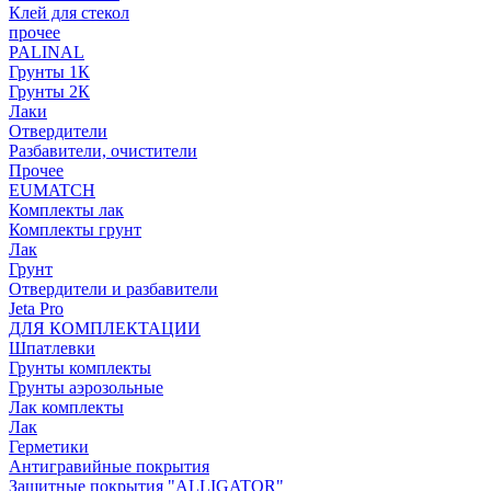
Клей для стекол
прочее
PALINAL
Грунты 1К
Грунты 2К
Лаки
Отвердители
Разбавители, очистители
Прочее
EUMATCH
Комплекты лак
Комплекты грунт
Лак
Грунт
Отвердители и разбавители
Jeta Pro
ДЛЯ КОМПЛЕКТАЦИИ
Шпатлевки
Грунты комплекты
Грунты аэрозольные
Лак комплекты
Лак
Герметики
Антигравийные покрытия
Защитные покрытия "ALLIGATOR"