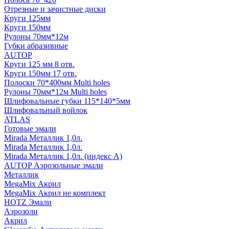
Отрезные и зачистные диски
Круги 125мм
Круги 150мм
Рулоны 70мм*12м
Губки абразивные
AUTOP
Круги 125 мм 8 отв.
Круги 150мм 17 отв.
Полоски 70*400мм Multi holes
Рулоны 70мм*12м Multi holes
Шлифовальные губки 115*140*5мм
Шлифовальный войлок
ATLAS
Готовые эмали
Mirada Металлик 1,0л.
Mirada Металлик 1,0л.
Mirada Металлик 1,0л. (индекс А)
AUTOP Аэрозольные эмали
Металлик
MegaMix Акрил
MegaMix Акрил не комплект
HOTZ Эмали
Аэрозоли
Акрил