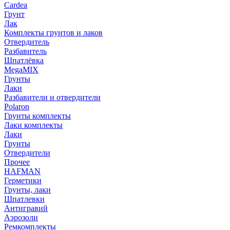
Cardea
Грунт
Лак
Комплекты грунтов и лаков
Отвердитель
Разбавитель
Шпатлёвка
MegaMIX
Грунты
Лаки
Разбавители и отвердители
Polaron
Грунты комплекты
Лаки комплекты
Лаки
Грунты
Отвердители
Прочее
HAFMAN
Герметики
Грунты, лаки
Шпатлевки
Антигравий
Аэрозоли
Ремкомплекты