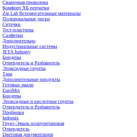
Сварочная проволока
Комфорт ХБ перчатки
Zip Lab Вспомогательные материалы
Полировальные диски
Ситечки
Тест-пластины
Салфетки
Дополнительно
Индустриальные системы
JETA Industry
Биндеры
Отвердитель и Разбавитель
Эпоксидные грунты
Тара
Дополнительные продукты
Готовые эмали
EuroMix
Биндеры
Эпоксидные и кислотные грунты
Отвердитель и Разбавитель
Пробники
Indomix
Грунт-Эмаль полиуретановая
Отвердитель
Цветовая документация