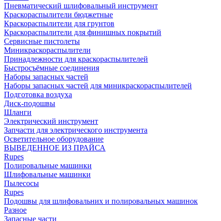
Пневматический шлифовальный инструмент
Краскораспылители бюджетные
Краскораспылители для грунтов
Краскораспылители для финишных покрытий
Сервисные пистолеты
Миникраскораспылители
Принадлежности для краскораспылителей
Быстросъёмные соединения
Наборы запасных частей
Наборы запасных частей для миникраскораспылителей
Подготовка воздуха
Диск-подошвы
Шланги
Электрический инструмент
Запчасти для электрического инструмента
Осветительное оборудование
ВЫВЕДЕННОЕ ИЗ ПРАЙСА
Rupes
Полировальные машинки
Шлифовальные машинки
Пылесосы
Rupes
Подошвы для шлифовальних и полировальных машинок
Разное
Запасные части