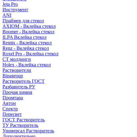
Jeta Pro
Инструмент
ANI
Праймер для стекол
AXIOM - Вклейка стекол
Boomer - Вклейка стекол
ILPA Вклейка стекол
Remix - Вклейка стекол
Renz - Вклейка стекол
Roxel Pro - Вклейка стекол
СТ молдинги
Holex - Вклейка стекол
Растворители
Binagroup
Растворитель ГОСТ
Разбавитель РУ
Прочая химия
Промтара
Автон
Спектр
Пересвет
ГОСТ Растворитель
ТУ Растворитель
Универсал Растворитель
Дополнительно