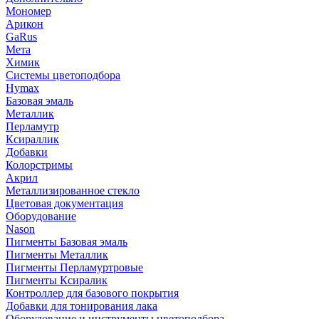
Мономер
Арикон
GaRus
Мета
Химик
Системы цветоподбора
Hymax
Базовая эмаль
Металлик
Перламутр
Ксираллик
Добавки
Колорстримы
Акрил
Металлизированное стекло
Цветовая документация
Оборудование
Nason
Пигменты Базовая эмаль
Пигменты Металлик
Пигменты Перламуртровые
Пигменты Ксиралик
Контроллер для базового покрытия
Добавки для тонирования лака
Оборудование и инструменты цветоподбора