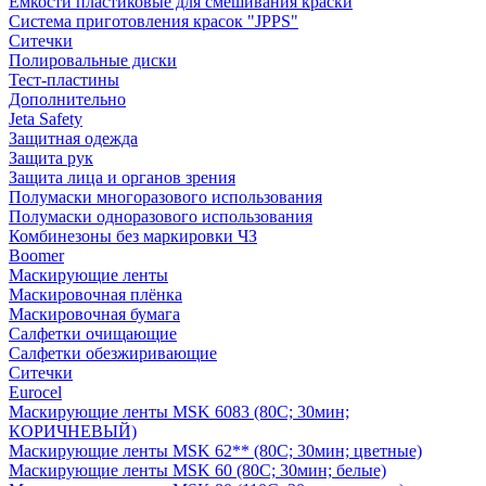
Емкости пластиковые для смешивания краски
Система приготовления красок "JPPS"
Ситечки
Полировальные диски
Тест-пластины
Дополнительно
Jeta Safety
Защитная одежда
Защита рук
Защита лица и органов зрения
Полумаски многоразового использования
Полумаски одноразового использования
Комбинезоны без маркировки ЧЗ
Boomer
Маскирующие ленты
Маскировочная плёнка
Маскировочная бумага
Салфетки очищающие
Салфетки обезжиривающие
Ситечки
Euroсel
Маскирующие ленты MSK 6083 (80С; 30мин;
КОРИЧНЕВЫЙ)
Маскирующие ленты MSK 62** (80С; 30мин; цветные)
Маскирующие ленты MSK 60 (80С; 30мин; белые)