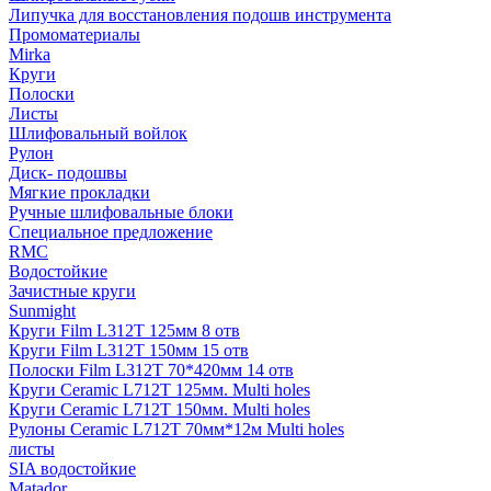
Липучка для восстановления подошв инструмента
Промоматериалы
Mirka
Круги
Полоски
Листы
Шлифовальный войлок
Рулон
Диск- подошвы
Мягкие прокладки
Ручные шлифовальные блоки
Специальное предложение
RMC
Водостойкие
Зачистные круги
Sunmight
Круги Film L312T 125мм 8 отв
Круги Film L312T 150мм 15 отв
Полоски Film L312T 70*420мм 14 отв
Круги Ceramic L712T 125мм. Multi holes
Круги Ceramic L712T 150мм. Multi holes
Рулоны Ceramic L712T 70мм*12м Multi holes
листы
SIA водостойкие
Matador