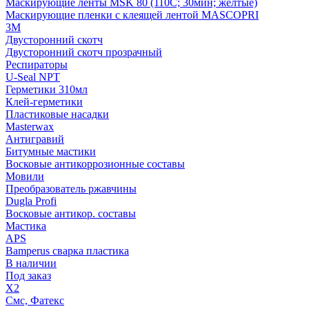
Маскирующие ленты MSK 80 (110С; 30мин; желтые)
Маскирующие пленки с клеящей лентой MASCOPRI
3M
Двусторонний скотч
Двусторонний скотч прозрачный
Респираторы
U-Seal NPT
Герметики 310мл
Клей-герметики
Пластиковые насадки
Masterwax
Антигравий
Битумные мастики
Восковые антикоррозионные составы
Мовили
Преобразователь ржавчины
Dugla Profi
Восковые антикор. составы
Мастика
APS
Bamperus сварка пластика
В наличии
Под заказ
X2
Смс, Фатекс