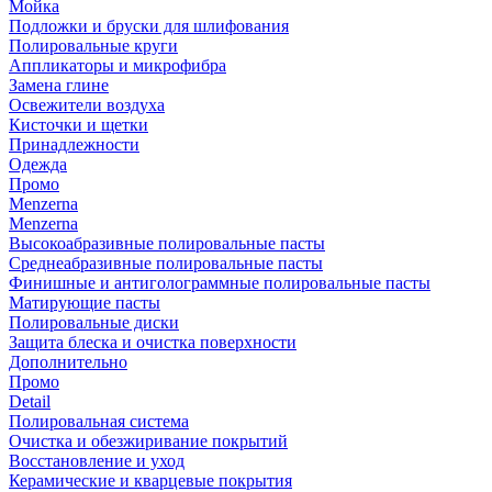
Мойка
Подложки и бруски для шлифования
Полировальные круги
Аппликаторы и микрофибра
Замена глине
Освежители воздуха
Кисточки и щетки
Принадлежности
Одежда
Промо
Menzerna
Menzerna
Высокоабразивные полировальные пасты
Среднеабразивные полировальные пасты
Финишные и антиголограммные полировальные пасты
Матирующие пасты
Полировальные диски
Защита блеска и очистка поверхности
Дополнительно
Промо
Detail
Полировальная система
Очистка и обезжиривание покрытий
Восстановление и уход
Керамические и кварцевые покрытия