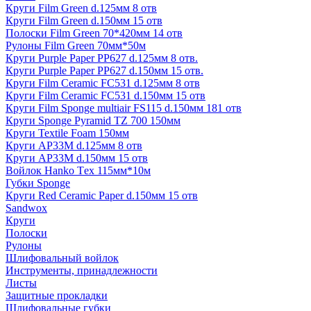
Круги Film Green d.125мм 8 отв
Круги Film Green d.150мм 15 отв
Полоски Film Green 70*420мм 14 отв
Рулоны Film Green 70мм*50м
Круги Purple Paper PP627 d.125мм 8 отв.
Круги Purple Paper PP627 d.150мм 15 отв.
Круги Film Ceramic FC531 d.125мм 8 отв
Круги Film Ceramic FC531 d.150мм 15 отв
Круги Film Sponge multiair FS115 d.150мм 181 отв
Круги Sponge Pyramid TZ 700 150мм
Круги Textile Foam 150мм
Круги AP33M d.125мм 8 отв
Круги AP33M d.150мм 15 отв
Войлок Hanko Tех 115мм*10м
Губки Sponge
Круги Red Ceramic Paper d.150мм 15 отв
Sandwox
Круги
Полоски
Рулоны
Шлифовальный войлок
Инструменты, принадлежности
Листы
Защитные прокладки
Шлифовальные губки