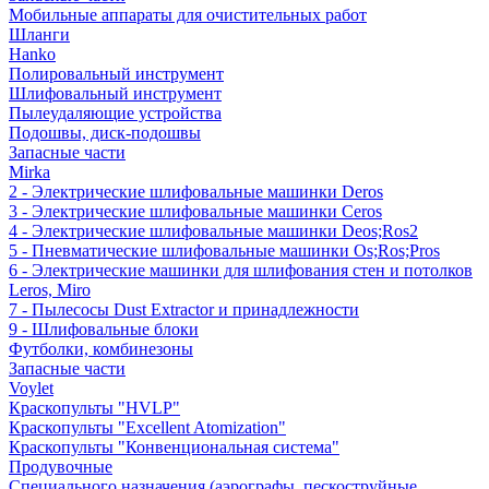
Мобильные аппараты для очистительных работ
Шланги
Hanko
Полировальный инструмент
Шлифовальный инструмент
Пылеудаляющие устройства
Подошвы, диск-подошвы
Запасные части
Mirka
2 - Электрические шлифовальные машинки Deros
3 - Электрические шлифовальные машинки Ceros
4 - Электрические шлифовальные машинки Deos;Ros2
5 - Пневматические шлифовальные машинки Os;Ros;Pros
6 - Электрические машинки для шлифования стен и потолков
Leros, Miro
7 - Пылесосы Dust Extractor и принадлежности
9 - Шлифовальные блоки
Футболки, комбинезоны
Запасные части
Voylet
Краскопульты "HVLP"
Краскопульты "Excellent Atomization"
Краскопульты "Конвенциональная система"
Продувочные
Специального назначения (аэрографы, пескоструйные,