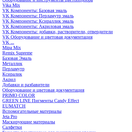
Vika Mix
VK Компоненты: Базовая эмаль
VK Компоненты: Перламутр эмаль
VK Компоненты: Ксираллик эмаль
VK Компоненты: Акриловая эмаль
VK Компоненты: добавки, растворители, отвердители
VK Оборудование и цветовая документация
VK ...
Mipa Mix
Remix Supreme
Базовая Эмаль
Металлик
Перламутр
Ксиралик
Акрил
Добавки и разбавители
Оборудование и цветовая документация
PRIMO COLOR
GREEN LINE Пигменты Candy Effect
EUMATCH
Вспомогательные материалы
Jeta Pro
Маскирующие материалы
Салфетки