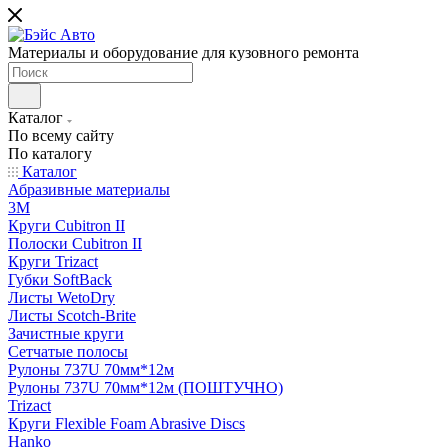
Материалы и оборудование для кузовного ремонта
Каталог
По всему сайту
По каталогу
Каталог
Абразивные материалы
3M
Круги Cubitron II
Полоски Cubitron II
Круги Trizact
Губки SoftBack
Листы WetoDry
Листы Scotch-Brite
Зачистные круги
Сетчатые полосы
Рулоны 737U 70мм*12м
Рулоны 737U 70мм*12м (ПОШТУЧНО)
Trizact
Круги Flexible Foam Abrasive Discs
Hanko