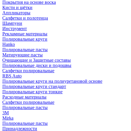
Покрытия на основе воска
Кисти и щётки
Аппликаторы
Салфетки и полотенца
Шампуни
Инструмент
Рекламные материалы
Полировальные круги
Hanko
Полировальные пасты
Матирующие пасты
Очищающие и Защитные составы
Полировальные диски и подошвы
Салфетки полировальные
RBS Auto
Полировальные круги на полиуретановой основе
Полировальные круги стандарт
Полировальные круги тонкие
Расходные материалы
Салфетки полировальные
Полировальные пасты
3М
Mirka
Полировальные пасты
Принадлежности