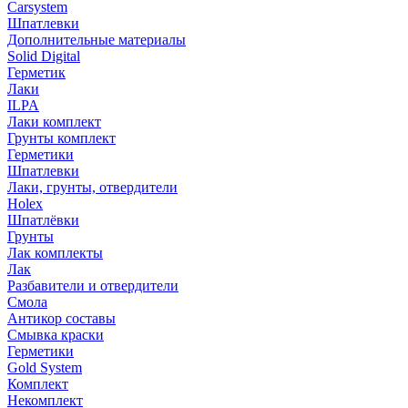
Carsystem
Шпатлевки
Дополнительные материалы
Solid Digital
Герметик
Лаки
ILPA
Лаки комплект
Грунты комплект
Герметики
Шпатлевки
Лаки, грунты, отвердители
Holex
Шпатлёвки
Грунты
Лак комплекты
Лак
Разбавители и отвердители
Смола
Антикор составы
Смывка краски
Герметики
Gold System
Комплект
Некомплект