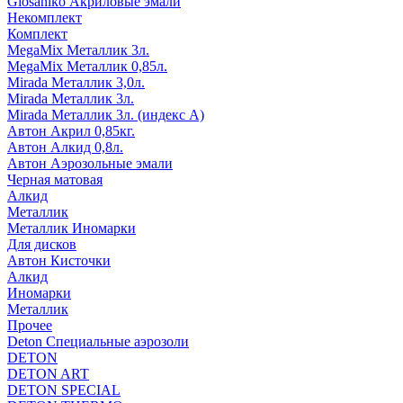
Glosaniko Акриловые эмали
Некомплект
Комплект
MegaMix Металлик 3л.
MegaMix Металлик 0,85л.
Mirada Металлик 3,0л.
Mirada Металлик 3л.
Mirada Металлик 3л. (индекс А)
Автон Акрил 0,85кг.
Автон Алкид 0,8л.
Автон Аэрозольные эмали
Черная матовая
Алкид
Металлик
Металлик Иномарки
Для дисков
Автон Кисточки
Алкид
Иномарки
Металлик
Прочее
Deton Специальные аэрозоли
DETON
DETON ART
DETON SPECIAL