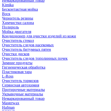
Немаркированный товар
Kimika
Бесконтактная мойка
Воск
Чернитель резины
Химчистки салона
Полироль
Мойка двигателя
Кондиционер для очистки изделий из кожи
Очиститель стекол
Очиститель следов насекомых
Очиститель битумных пятен
Очистки дисков
Очиститель следов тополинных почек
Зимние продукты
Гигиеническая обработка
Пластиковая тара
L-Ross
Очиститель тормозов
Сервисная автохимия
Протирочные материалы
Укрывочные материалы
Немаркированный товар
Masterwax
Hafman