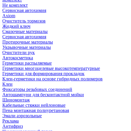
Не комплект
Сервисная автохимия
Axiom
Очиститель тормозов
Жидкий ключ
Смазочные материалы
Сервисная автохимия
Протирочные материалы
Укрывочные материалы
Очистители рук
Автокосметика
Герметики распыляемые
Герметики многоцелевые высокотемпературные
Герметики для формирования прокладок
Клеи-герметики на основе гибридных полимеров
Клеи
Фиксаторы резьбовых соединений
Автошампуни для бесконтактной мойки
Шиномонтаж
Кабельные стяжки нейлоновые
Пена монтажная полиуретановая
Эмали аэрозольные
Реклама
Антифриз