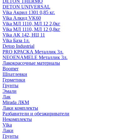
DETON THERMO
DETON UNIVERSAL
Vika Акрил 1301 0,85 кг.
Vika Алкид VK60
Vika МЛ 1110, МЛ 12 2,0кг
Vika МЛ 1110, МЛ 12 0,8кг
Vika АК 142, НЦ 11
Vika База 1л.
Detop Industrial
PRO КРАСКА Металлик 3л.
NEOENAMELE Металлик 3л.
Лакокрасочные материалы
Boomer
Шпатлевки
Герметики
Грунты
Эмали
Лак
Mirada ЛКМ
Лаки комплекты
Разбавители и обезжириватели
Некомплекты
Vika
Лаки
Грунты