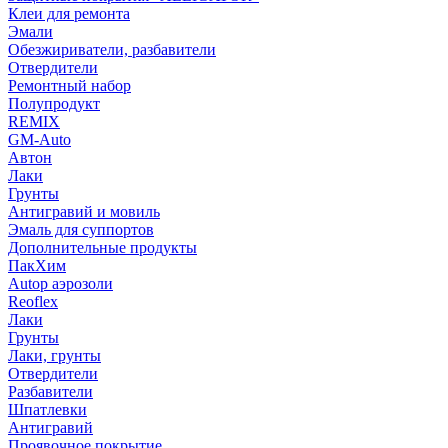
Клеи для ремонта
Эмали
Обезжириватели, разбавители
Отвердители
Ремонтный набор
Полупродукт
REMIX
GM-Auto
Автон
Лаки
Грунты
Антигравий и мовиль
Эмаль для суппортов
Дополнительные продукты
ПакХим
Autop аэрозоли
Reoflex
Лаки
Грунты
Лаки, грунты
Отвердители
Разбавители
Шпатлевки
Антигравий
Проявочное покрытие