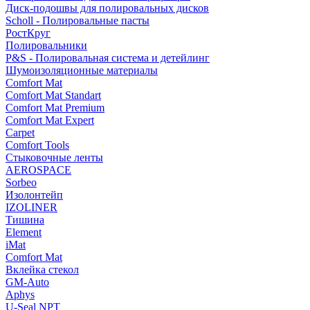
Диск-подошвы для полировальных дисков
Scholl - Полировальные пасты
РостКруг
Полировальники
P&S - Полировальная система и детейлинг
Шумоизоляционные материалы
Comfort Mat
Comfort Mat Standart
Comfort Mat Premium
Comfort Mat Expert
Carpet
Comfort Tools
Стыковочные ленты
AEROSPACE
Sorbeo
Изолонтейп
IZOLINER
Тишина
Element
iMat
Comfort Mat
Вклейка стекол
GM-Auto
Aphys
U-Seal NPT