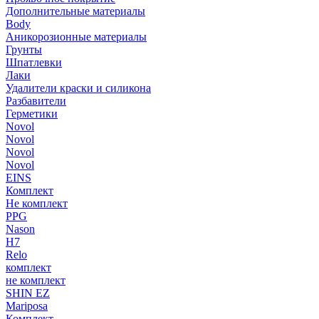
Дополнительные материалы
Body
Аникорозионные материалы
Грунты
Шпатлевки
Лаки
Удалители краски и силикона
Разбавители
Герметики
Novol
Novol
Novol
Novol
EINS
Комплект
Не комплект
PPG
Nason
H7
Relo
комплект
не комплект
SHIN EZ
Mariposa
Комплект