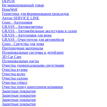
DEPUR
Не маркированный товар
DoneWell
Герметики для формирования прокладок
Автон SERVICE LINE
Grass - Автохимия
GRASS - Автокосметика
GRASS - Автомобильные аксессуары в салон
GRASS - Автохимия для моек
GRASS - Очистители для автомобиля
Grass - Средства для дома
Протирочные материалы
Полировальные системы и детейлинг
3D Car Care
Полировальные пасты
Очистка универсальными средствами
Очистка кузова
Очистка колес
Очистка салона
Очистка стёкол
Очистка перед нанесением керамики
Защитные покрытия
Защитные покрытия
Защитные покрытия
Защитные покрытия