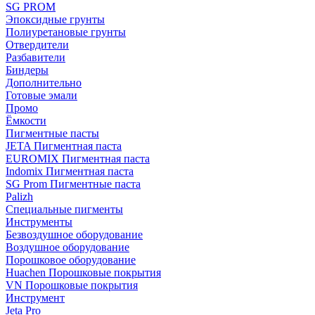
SG PROM
Эпоксидные грунты
Полиуретановые грунты
Отвердители
Разбавители
Биндеры
Дополнительно
Готовые эмали
Промо
Ёмкости
Пигментные пасты
JETA Пигментная паста
EUROMIX Пигментная паста
Indomix Пигментная паста
SG Prom Пигментные паста
Palizh
Специальные пигменты
Инструменты
Безвоздушное оборудование
Воздушное оборудование
Порошковое оборудование
Huachen Порошковые покрытия
VN Порошковые покрытия
Инструмент
Jeta Pro