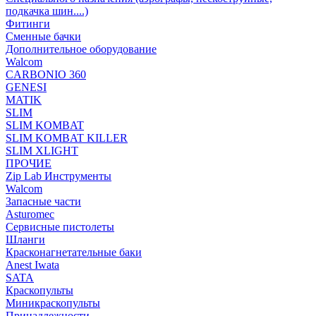
подкачка шин....)
Фитинги
Сменные бачки
Дополнительное оборудование
Walcom
CARBONIO 360
GENESI
MATIK
SLIM
SLIM KOMBAT
SLIM KOMBAT KILLER
SLIM XLIGHT
ПРОЧИЕ
Zip Lab Инструменты
Walсom
Запасные части
Asturomec
Сервисные пистолеты
Шланги
Красконагнетательные баки
Anest Iwata
SATA
Краскопульты
Миникраскопульты
Принадлежности