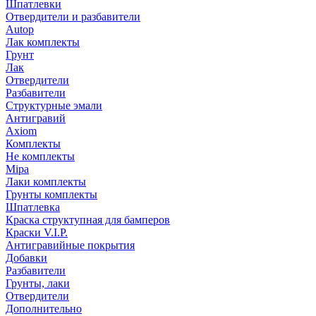
Шпатлевки
Отвердители и разбавители
Autop
Лак комплекты
Грунт
Лак
Отвердители
Разбавители
Структурные эмали
Антигравий
Axiom
Комплекты
Не комплекты
Mipa
Лаки комплекты
Грунты комплекты
Шпатлевка
Краска структупная для бамперов
Краски V.I.P.
Антигравийные покрытия
Добавки
Разбавители
Грунты, лаки
Отвердители
Дополнительно