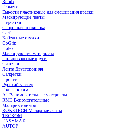
Remix
Герметик
Ёмкости пластиковые для смешивания краски
Маскирующие ленты
Перчатки
Сварочная проволока
Carfit
Кабельные стяжки
GoGrip
Holex
Маскирующие материалы
Полировальные круги
Ситечки
Лента Двусторонняя
Салфетки
Прочее
Русский мастер
Гальванохим
А1 Вспомогательные материалы
RMC Вспомогательные
Малярные ленты
ROKSTECH Малярные ленты
ТЕСКОМ
EASYMAX
AUTOP