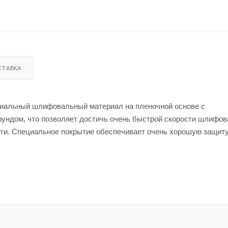
СТАВКА
миальный шлифовальный материал на пленочной основе с
ундом, что позволяет достичь очень быстрой скорости шлифов
ти. Специальное покрытие обеспечивает очень хорошую защиту
ри стабильном качестве. Данный абразив показывает выдающиес
 металла, что делает абразив идеальным для профессионалов 