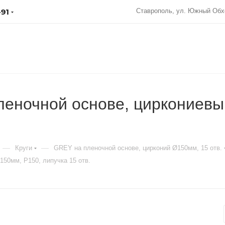
-91
Ставрополь, ул. Южный Обх
ночной основе, циркониевый
—
—
Круги
GREY на пленочной основе, цирконий Ø150мм, 15 отв.
50мм, Р150, липучка 15 отв.