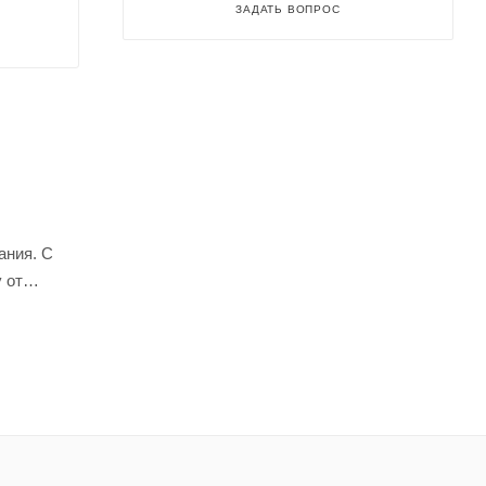
ЗАДАТЬ ВОПРОС
ания. С
 от
я
в любой