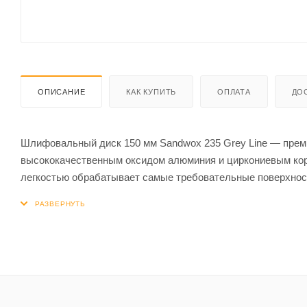
ОПИСАНИЕ
КАК КУПИТЬ
ОПЛАТА
ДО
Шлифовальный диск 150 мм Sandwox 235 Grey Line — пре
высококачественным оксидом алюминия и циркониевым кор
легкостью обрабатывает самые требовательные поверхнос
забивания, что позволяет продлить срок использования п
результаты, при шлифовки древесины, шпатлевки краски и
отрасли.