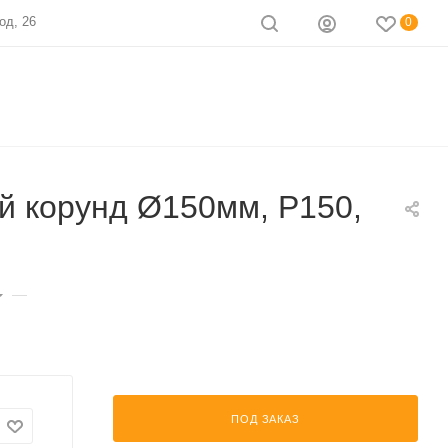
од, 26
0
 корунд Ø150мм, Р150,
—
ПОД ЗАКАЗ