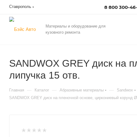
Ставрополь
8 800 300-46
Материалы и оборудование для
кузовного ремонта
SANDWOX GREY диск на пле
липучка 15 отв.
—
—
—
Главная
Каталог
Абразивные материалы
Sandwox
SANDWOX GREY диск на пленочной основе, циркониевый корунд Ø1