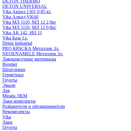
DETON THERMO
DETON UNIVERSAL
Vika Акрил 1301 0,85 кг.
Vika Алкид VK60
Vika МЛ 1110, МЛ 12 2,0кг
Vika МЛ 1110, МЛ 12 0,8кг
Vika АК 142, НЦ 11
Vika База 1л.
Detop Industrial
PRO КРАСКА Металлик 3л.
NEOENAMELE Металлик 3л.
Лакокрасочные материалы
Boomer
Шпатлевки
Герметики
Грунты
Эмали
Лак
Mirada ЛКМ
Лаки комплекты
Разбавители и обезжириватели
Некомплекты
Vika
Лаки
Грунты