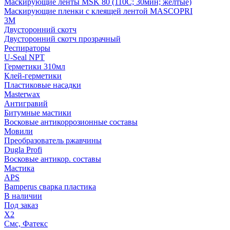
Маскирующие ленты MSK 80 (110С; 30мин; желтые)
Маскирующие пленки с клеящей лентой MASCOPRI
3M
Двусторонний скотч
Двусторонний скотч прозрачный
Респираторы
U-Seal NPT
Герметики 310мл
Клей-герметики
Пластиковые насадки
Masterwax
Антигравий
Битумные мастики
Восковые антикоррозионные составы
Мовили
Преобразователь ржавчины
Dugla Profi
Восковые антикор. составы
Мастика
APS
Bamperus сварка пластика
В наличии
Под заказ
X2
Смс, Фатекс