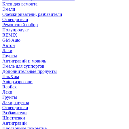
Клеи для ремонта
Эмали
Обезжириватели, разбавители
Отвердители
Ремонтный набор
Полупродукт
REMIX
GM-Auto
Автон
Лаки
Грунты
Антигравий и мовиль
Эмаль для суппортов
Дополнительные продукты
ПакХим
Autop аэрозоли
Reoflex
Лаки
Грунты
Лаки, грунты
Отвердители
Разбавители
Шпатлевки
Антигравий
Проявочное покрытие