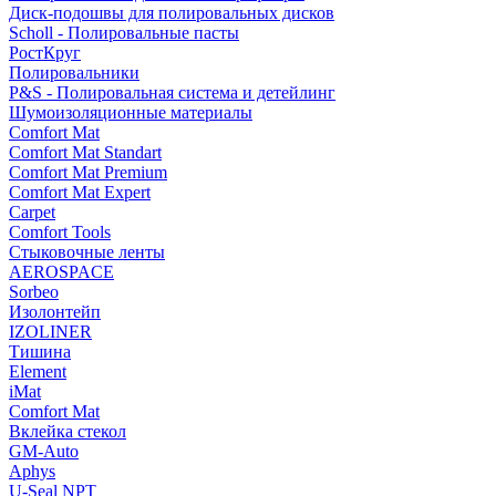
Диск-подошвы для полировальных дисков
Scholl - Полировальные пасты
РостКруг
Полировальники
P&S - Полировальная система и детейлинг
Шумоизоляционные материалы
Comfort Mat
Comfort Mat Standart
Comfort Mat Premium
Comfort Mat Expert
Carpet
Comfort Tools
Стыковочные ленты
AEROSPACE
Sorbeo
Изолонтейп
IZOLINER
Тишина
Element
iMat
Comfort Mat
Вклейка стекол
GM-Auto
Aphys
U-Seal NPT