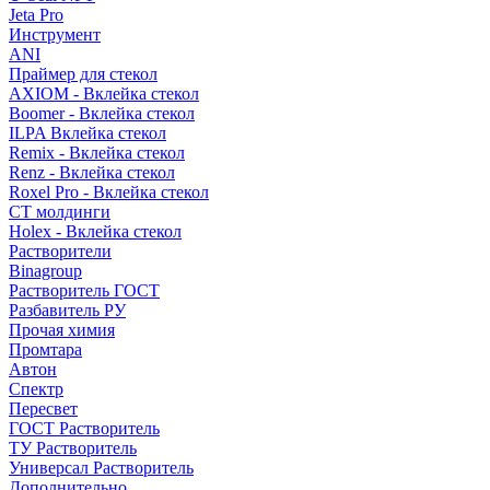
Jeta Pro
Инструмент
ANI
Праймер для стекол
AXIOM - Вклейка стекол
Boomer - Вклейка стекол
ILPA Вклейка стекол
Remix - Вклейка стекол
Renz - Вклейка стекол
Roxel Pro - Вклейка стекол
СТ молдинги
Holex - Вклейка стекол
Растворители
Binagroup
Растворитель ГОСТ
Разбавитель РУ
Прочая химия
Промтара
Автон
Спектр
Пересвет
ГОСТ Растворитель
ТУ Растворитель
Универсал Растворитель
Дополнительно