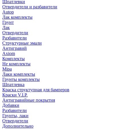
Шпатлевки
Отвердители и разбавители
Autop
Лак комплекты
Грунт
Лак
Отвердители
Разбавители
Структурные эмали
Антигравий
Axiom
Комплекты
Не комплекты
Mipa
Лаки комплекты
Грунты комплекты
Шпатлевка
Краска структупная для бамперов
Краски V.I.P.
Антигравийные покрытия
Добавки
Разбавители
Грунты, лаки
Отвердители
Дополнительно