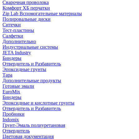
Сварочная проволока
Комфорт ХБ перчатки
Zip Lab Вспомогательные материалы
Полировальные диски
Ситечки
Тест-пластины
Салфетки
Дополнительно
Индустриальные системы
JETA Industry
Биндеры
Отвердитель и Разбавитель
Эпоксидные грунты
Тара
Дополнительные продукты
Готовые эмали
EuroMix
Биндеры
Эпоксидные и кислотные грунты
Отвердитель и Разбавитель
Пробники
Indomix
Грунт-Эмаль полиуретановая
Отвердитель
Цветовая документация