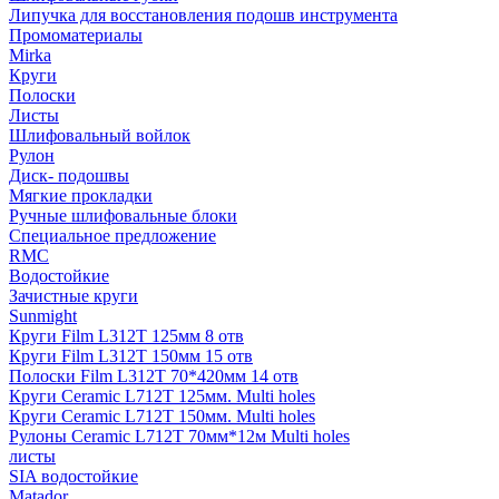
Липучка для восстановления подошв инструмента
Промоматериалы
Mirka
Круги
Полоски
Листы
Шлифовальный войлок
Рулон
Диск- подошвы
Мягкие прокладки
Ручные шлифовальные блоки
Специальное предложение
RMC
Водостойкие
Зачистные круги
Sunmight
Круги Film L312T 125мм 8 отв
Круги Film L312T 150мм 15 отв
Полоски Film L312T 70*420мм 14 отв
Круги Ceramic L712T 125мм. Multi holes
Круги Ceramic L712T 150мм. Multi holes
Рулоны Ceramic L712T 70мм*12м Multi holes
листы
SIA водостойкие
Matador