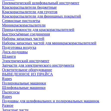
Пневматический шлифовальный инструмент
Краскораспылители бюджетные
Краскораспылители для грунтов
Краскораспылители для финишных покрытий
Сервисные пистолеты
Миникраскораспылители
Принадлежности для краскораспылителей
Быстросъёмные соединения
Наборы запасных частей
Наборы запасных частей для миникраскораспылителей
Подготовка воздуха
Диск-подошвы
Шланги
Электрический инструмент
Запчасти для электрического инструмента
Осветительное оборудование
ВЫВЕДЕННОЕ ИЗ ПРАЙСА
Rupes
Полировальные машинки
Шлифовальные машинки
Пылесосы
Rupes
Подошвы для шлифовальних и полировальных машинок
Разное
Запасные части