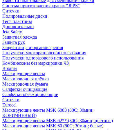
Емкости пластиковые для смешивания краски
Система приготовления красок "JPPS"
Ситечки
Полировальные диски
Тест-пластины
Дополнительно
Jeta Safety
Защитная одежда
Защита рук
Защита лица и органов зрения
Полумаски многоразового использования
Полумаски одноразового использования
Комбинезоны без маркировки ЧЗ
Boomer
Маскирующие ленты
Маскировочная плёнка
Маскировочная бумага
Салфетки очищающие
Салфетки обезжиривающие
Ситечки
Euroсel
Маскирующие ленты MSK 6083 (80С; 30мин;
КОРИЧНЕВЫЙ)
Маскирующие ленты MSK 62** (80С; 30мин; цветные)
Маскирующие ленты MSK 60 (80С; 30мин; белые)