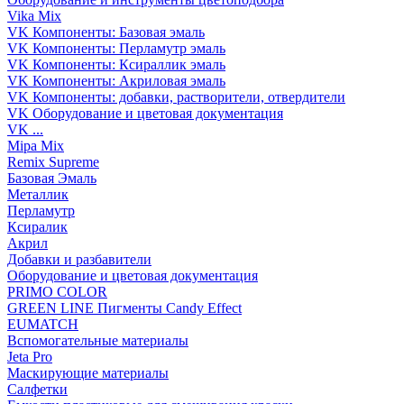
Vika Mix
VK Компоненты: Базовая эмаль
VK Компоненты: Перламутр эмаль
VK Компоненты: Ксираллик эмаль
VK Компоненты: Акриловая эмаль
VK Компоненты: добавки, растворители, отвердители
VK Оборудование и цветовая документация
VK ...
Mipa Mix
Remix Supreme
Базовая Эмаль
Металлик
Перламутр
Ксиралик
Акрил
Добавки и разбавители
Оборудование и цветовая документация
PRIMO COLOR
GREEN LINE Пигменты Candy Effect
EUMATCH
Вспомогательные материалы
Jeta Pro
Маскирующие материалы
Салфетки