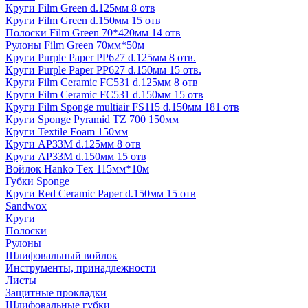
Круги Film Green d.125мм 8 отв
Круги Film Green d.150мм 15 отв
Полоски Film Green 70*420мм 14 отв
Рулоны Film Green 70мм*50м
Круги Purple Paper PP627 d.125мм 8 отв.
Круги Purple Paper PP627 d.150мм 15 отв.
Круги Film Ceramic FC531 d.125мм 8 отв
Круги Film Ceramic FC531 d.150мм 15 отв
Круги Film Sponge multiair FS115 d.150мм 181 отв
Круги Sponge Pyramid TZ 700 150мм
Круги Textile Foam 150мм
Круги AP33M d.125мм 8 отв
Круги AP33M d.150мм 15 отв
Войлок Hanko Tех 115мм*10м
Губки Sponge
Круги Red Ceramic Paper d.150мм 15 отв
Sandwox
Круги
Полоски
Рулоны
Шлифовальный войлок
Инструменты, принадлежности
Листы
Защитные прокладки
Шлифовальные губки