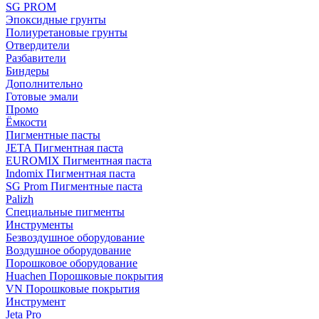
SG PROM
Эпоксидные грунты
Полиуретановые грунты
Отвердители
Разбавители
Биндеры
Дополнительно
Готовые эмали
Промо
Ёмкости
Пигментные пасты
JETA Пигментная паста
EUROMIX Пигментная паста
Indomix Пигментная паста
SG Prom Пигментные паста
Palizh
Специальные пигменты
Инструменты
Безвоздушное оборудование
Воздушное оборудование
Порошковое оборудование
Huachen Порошковые покрытия
VN Порошковые покрытия
Инструмент
Jeta Pro