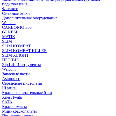
подкачка шин....)
Фитинги
Сменные бачки
Дополнительное оборудование
Walcom
CARBONIO 360
GENESI
MATIK
SLIM
SLIM KOMBAT
SLIM KOMBAT KILLER
SLIM XLIGHT
ПРОЧИЕ
Zip Lab Инструменты
Walсom
Запасные части
Asturomec
Сервисные пистолеты
Шланги
Красконагнетательные баки
Anest Iwata
SATA
Краскопульты
Миникраскопульты
Принадлежности