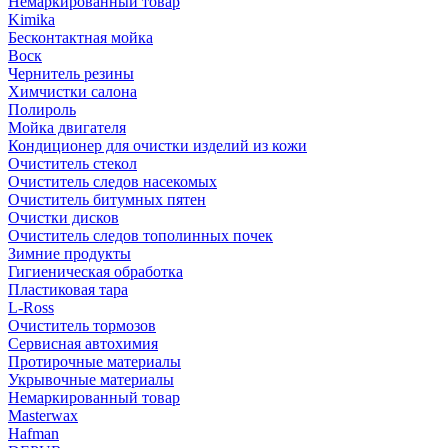
Немаркированный товар
Kimika
Бесконтактная мойка
Воск
Чернитель резины
Химчистки салона
Полироль
Мойка двигателя
Кондиционер для очистки изделий из кожи
Очиститель стекол
Очиститель следов насекомых
Очиститель битумных пятен
Очистки дисков
Очиститель следов тополинных почек
Зимние продукты
Гигиеническая обработка
Пластиковая тара
L-Ross
Очиститель тормозов
Сервисная автохимия
Протирочные материалы
Укрывочные материалы
Немаркированный товар
Masterwax
Hafman