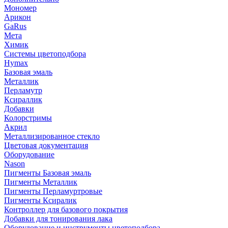
Мономер
Арикон
GaRus
Мета
Химик
Системы цветоподбора
Hymax
Базовая эмаль
Металлик
Перламутр
Ксираллик
Добавки
Колорстримы
Акрил
Металлизированное стекло
Цветовая документация
Оборудование
Nason
Пигменты Базовая эмаль
Пигменты Металлик
Пигменты Перламуртровые
Пигменты Ксиралик
Контроллер для базового покрытия
Добавки для тонирования лака
Оборудование и инструменты цветоподбора