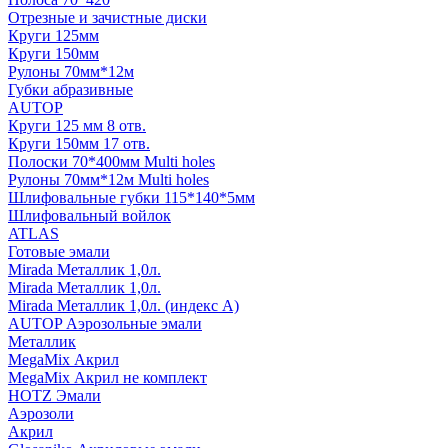
Отрезные и зачистные диски
Круги 125мм
Круги 150мм
Рулоны 70мм*12м
Губки абразивные
AUTOP
Круги 125 мм 8 отв.
Круги 150мм 17 отв.
Полоски 70*400мм Multi holes
Рулоны 70мм*12м Multi holes
Шлифовальные губки 115*140*5мм
Шлифовальный войлок
ATLAS
Готовые эмали
Mirada Металлик 1,0л.
Mirada Металлик 1,0л.
Mirada Металлик 1,0л. (индекс А)
AUTOP Аэрозольные эмали
Металлик
MegaMix Акрил
MegaMix Акрил не комплект
HOTZ Эмали
Аэрозоли
Акрил