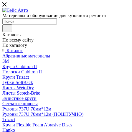
Материалы и оборудование для кузовного ремонта
Каталог
По всему сайту
По каталогу
Каталог
Абразивные материалы
3M
Круги Cubitron II
Полоски Cubitron II
Круги Trizact
Губки SoftBack
Листы WetoDry
Листы Scotch-Brite
Зачистные круги
Сетчатые полосы
Рулоны 737U 70мм*12м
Рулоны 737U 70мм*12м (ПОШТУЧНО)
Trizact
Круги Flexible Foam Abrasive Discs
Hanko