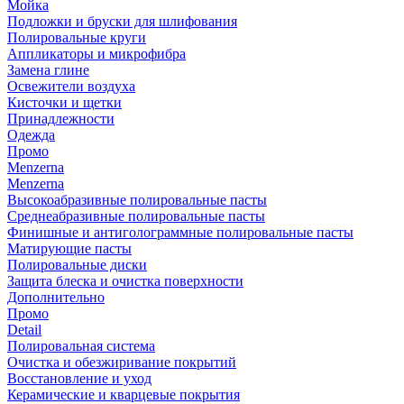
Мойка
Подложки и бруски для шлифования
Полировальные круги
Аппликаторы и микрофибра
Замена глине
Освежители воздуха
Кисточки и щетки
Принадлежности
Одежда
Промо
Menzerna
Menzerna
Высокоабразивные полировальные пасты
Среднеабразивные полировальные пасты
Финишные и антиголограммные полировальные пасты
Матирующие пасты
Полировальные диски
Защита блеска и очистка поверхности
Дополнительно
Промо
Detail
Полировальная система
Очистка и обезжиривание покрытий
Восстановление и уход
Керамические и кварцевые покрытия