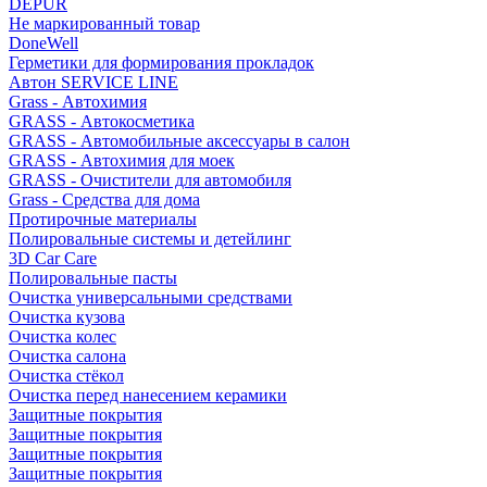
DEPUR
Не маркированный товар
DoneWell
Герметики для формирования прокладок
Автон SERVICE LINE
Grass - Автохимия
GRASS - Автокосметика
GRASS - Автомобильные аксессуары в салон
GRASS - Автохимия для моек
GRASS - Очистители для автомобиля
Grass - Средства для дома
Протирочные материалы
Полировальные системы и детейлинг
3D Car Care
Полировальные пасты
Очистка универсальными средствами
Очистка кузова
Очистка колес
Очистка салона
Очистка стёкол
Очистка перед нанесением керамики
Защитные покрытия
Защитные покрытия
Защитные покрытия
Защитные покрытия