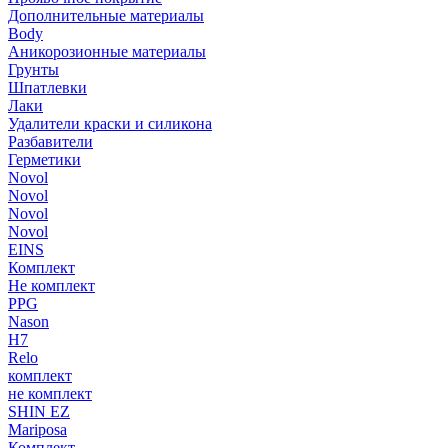
Дополнительные материалы
Body
Аникорозионные материалы
Грунты
Шпатлевки
Лаки
Удалители краски и силикона
Разбавители
Герметики
Novol
Novol
Novol
Novol
EINS
Комплект
Не комплект
PPG
Nason
H7
Relo
комплект
не комплект
SHIN EZ
Mariposa
Комплект