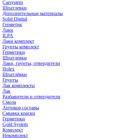
Carsystem
Шпатлевки
Дополнительные материалы
Solid Digital
Герметик
Лаки
ILPA
Лаки комплект
Грунты комплект
Герметики
Шпатлевки
Лаки, грунты, отвердители
Holex
Шпатлёвки
Грунты
Лак комплекты
Лак
Разбавители и отвердители
Смола
Антикор составы
Смывка краски
Герметики
Gold System
Комплект
Некомплект