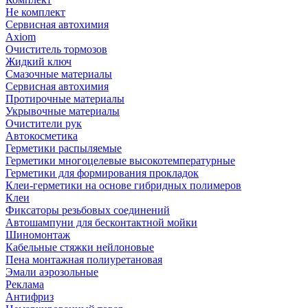
Не комплект
Сервисная автохимия
Axiom
Очиститель тормозов
Жидкий ключ
Смазочные материалы
Сервисная автохимия
Протирочные материалы
Укрывочные материалы
Очистители рук
Автокосметика
Герметики распыляемые
Герметики многоцелевые высокотемпературные
Герметики для формирования прокладок
Клеи-герметики на основе гибридных полимеров
Клеи
Фиксаторы резьбовых соединений
Автошампуни для бесконтактной мойки
Шиномонтаж
Кабельные стяжки нейлоновые
Пена монтажная полиуретановая
Эмали аэрозольные
Реклама
Антифриз