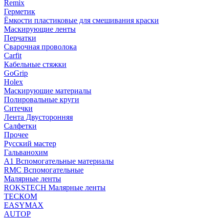
Remix
Герметик
Ёмкости пластиковые для смешивания краски
Маскирующие ленты
Перчатки
Сварочная проволока
Carfit
Кабельные стяжки
GoGrip
Holex
Маскирующие материалы
Полировальные круги
Ситечки
Лента Двусторонняя
Салфетки
Прочее
Русский мастер
Гальванохим
А1 Вспомогательные материалы
RMC Вспомогательные
Малярные ленты
ROKSTECH Малярные ленты
ТЕСКОМ
EASYMAX
AUTOP