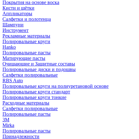
Покрытия на основе воска
Кисти и щётки
Аппликаторы
Салфетки и полотенца
Шампуни
Инструмент
Рекламные материалы
Полировальные круги
Hanko
Полировальные пасты
Матирующие пасты
Очищающие и Защитные составы
Полировальные диски и подошвы
Салфетки полировальные
RBS Auto
Полировальные круги на полиуретановой основе
Полировальные круги стандарт
Полировальные круги тонкие
Расходные материалы
Салфетки полировальные
Полировальные пасты
3М
Mirka
Полировальные пасты
Принадлежности