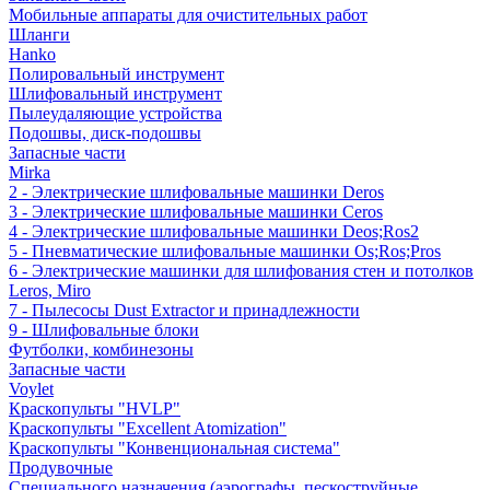
Мобильные аппараты для очистительных работ
Шланги
Hanko
Полировальный инструмент
Шлифовальный инструмент
Пылеудаляющие устройства
Подошвы, диск-подошвы
Запасные части
Mirka
2 - Электрические шлифовальные машинки Deros
3 - Электрические шлифовальные машинки Ceros
4 - Электрические шлифовальные машинки Deos;Ros2
5 - Пневматические шлифовальные машинки Os;Ros;Pros
6 - Электрические машинки для шлифования стен и потолков
Leros, Miro
7 - Пылесосы Dust Extractor и принадлежности
9 - Шлифовальные блоки
Футболки, комбинезоны
Запасные части
Voylet
Краскопульты "HVLP"
Краскопульты "Excellent Atomization"
Краскопульты "Конвенциональная система"
Продувочные
Специального назначения (аэрографы, пескоструйные,