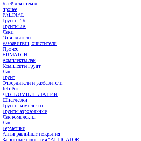
Клей для стекол
прочее
PALINAL
Грунты 1К
Грунты 2К
Лаки
Отвердители
Разбавители, очистители
Прочее
EUMATCH
Комплекты лак
Комплекты грунт
Лак
Грунт
Отвердители и разбавители
Jeta Pro
ДЛЯ КОМПЛЕКТАЦИИ
Шпатлевки
Грунты комплекты
Грунты аэрозольные
Лак комплекты
Лак
Герметики
Антигравийные покрытия
Защитные покрытия "ALLIGATOR"