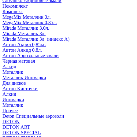
Glosaniko Акриловые эмали
Некомплект
Комплект
MegaMix Металлик 3л.
MegaMix Металлик 0,85л.
Mirada Металлик 3,0л.
Mirada Металлик 3л.
Mirada Металлик 3л. (индекс А)
Автон Акрил 0,85кг.
Автон Алкид 0,8л.
Автон Аэрозольные эмали
Черная матовая
Алкид
Металлик
Металлик Иномарки
Для дисков
Автон Кисточки
Алкид
Иномарки
Металлик
Прочее
Deton Специальные аэрозоли
DETON
DETON ART
DETON SPECIAL