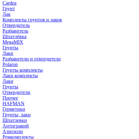
Cardea
Грунт
Лак
Комплекты грунтов и лаков
Отвердитель
Разбавитель
Шпатлёвка
MegaMIX
Грунты
Лаки
Разбавители и отвердители
Polaron
Грунты комплекты
Лаки комплекты
Лаки
Грунты
Отвердители
Прочее
HAFMAN
Герметики
Грунты, лаки
Шпатлевки
Антигравий
Аэрозоли
Ремкомплекты