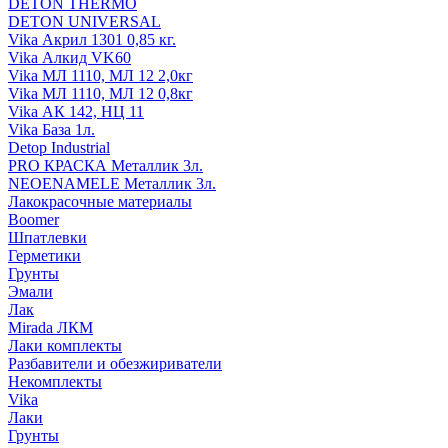
DETON THERMO
DETON UNIVERSAL
Vika Акрил 1301 0,85 кг.
Vika Алкид VK60
Vika МЛ 1110, МЛ 12 2,0кг
Vika МЛ 1110, МЛ 12 0,8кг
Vika АК 142, НЦ 11
Vika База 1л.
Detop Industrial
PRO КРАСКА Металлик 3л.
NEOENAMELE Металлик 3л.
Лакокрасочные материалы
Boomer
Шпатлевки
Герметики
Грунты
Эмали
Лак
Mirada ЛКМ
Лаки комплекты
Разбавители и обезжириватели
Некомплекты
Vika
Лаки
Грунты