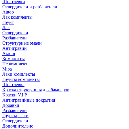
Шпатлевки
Отвердители и разбавители
Autop
Лак комплекты
Грунт
Лак
Отвердители
Разбавители
Структурные эмали
Антигравий
Axiom
Комплекты
Не комплекты
Mipa
Лаки комплекты
Грунты комплекты
Шпатлевка
Краска структупная для бамперов
Краски V.I.P.
Антигравийные покрытия
Добавки
Разбавители
Грунты, лаки
Отвердители
Дополнительно