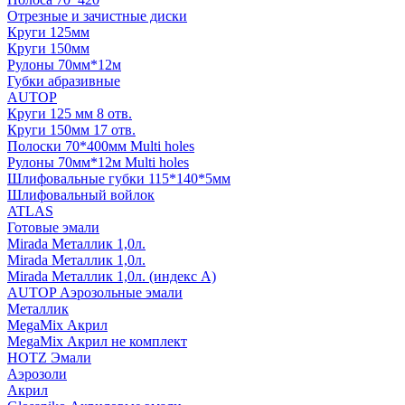
Отрезные и зачистные диски
Круги 125мм
Круги 150мм
Рулоны 70мм*12м
Губки абразивные
AUTOP
Круги 125 мм 8 отв.
Круги 150мм 17 отв.
Полоски 70*400мм Multi holes
Рулоны 70мм*12м Multi holes
Шлифовальные губки 115*140*5мм
Шлифовальный войлок
ATLAS
Готовые эмали
Mirada Металлик 1,0л.
Mirada Металлик 1,0л.
Mirada Металлик 1,0л. (индекс А)
AUTOP Аэрозольные эмали
Металлик
MegaMix Акрил
MegaMix Акрил не комплект
HOTZ Эмали
Аэрозоли
Акрил