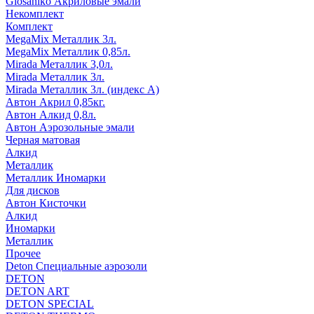
Glosaniko Акриловые эмали
Некомплект
Комплект
MegaMix Металлик 3л.
MegaMix Металлик 0,85л.
Mirada Металлик 3,0л.
Mirada Металлик 3л.
Mirada Металлик 3л. (индекс А)
Автон Акрил 0,85кг.
Автон Алкид 0,8л.
Автон Аэрозольные эмали
Черная матовая
Алкид
Металлик
Металлик Иномарки
Для дисков
Автон Кисточки
Алкид
Иномарки
Металлик
Прочее
Deton Специальные аэрозоли
DETON
DETON ART
DETON SPECIAL