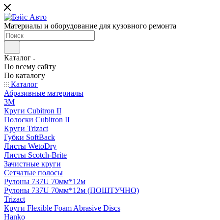
Материалы и оборудование для кузовного ремонта
Каталог
По всему сайту
По каталогу
Каталог
Абразивные материалы
3M
Круги Cubitron II
Полоски Cubitron II
Круги Trizact
Губки SoftBack
Листы WetoDry
Листы Scotch-Brite
Зачистные круги
Сетчатые полосы
Рулоны 737U 70мм*12м
Рулоны 737U 70мм*12м (ПОШТУЧНО)
Trizact
Круги Flexible Foam Abrasive Discs
Hanko