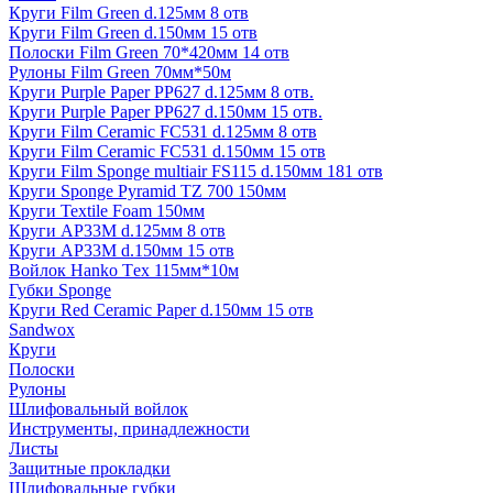
Круги Film Green d.125мм 8 отв
Круги Film Green d.150мм 15 отв
Полоски Film Green 70*420мм 14 отв
Рулоны Film Green 70мм*50м
Круги Purple Paper PP627 d.125мм 8 отв.
Круги Purple Paper PP627 d.150мм 15 отв.
Круги Film Ceramic FC531 d.125мм 8 отв
Круги Film Ceramic FC531 d.150мм 15 отв
Круги Film Sponge multiair FS115 d.150мм 181 отв
Круги Sponge Pyramid TZ 700 150мм
Круги Textile Foam 150мм
Круги AP33M d.125мм 8 отв
Круги AP33M d.150мм 15 отв
Войлок Hanko Tех 115мм*10м
Губки Sponge
Круги Red Ceramic Paper d.150мм 15 отв
Sandwox
Круги
Полоски
Рулоны
Шлифовальный войлок
Инструменты, принадлежности
Листы
Защитные прокладки
Шлифовальные губки