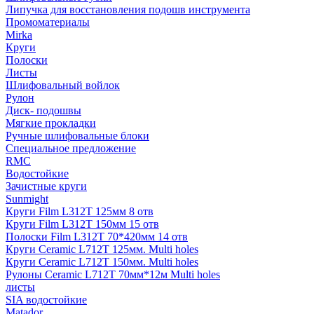
Липучка для восстановления подошв инструмента
Промоматериалы
Mirka
Круги
Полоски
Листы
Шлифовальный войлок
Рулон
Диск- подошвы
Мягкие прокладки
Ручные шлифовальные блоки
Специальное предложение
RMC
Водостойкие
Зачистные круги
Sunmight
Круги Film L312T 125мм 8 отв
Круги Film L312T 150мм 15 отв
Полоски Film L312T 70*420мм 14 отв
Круги Ceramic L712T 125мм. Multi holes
Круги Ceramic L712T 150мм. Multi holes
Рулоны Ceramic L712T 70мм*12м Multi holes
листы
SIA водостойкие
Matador