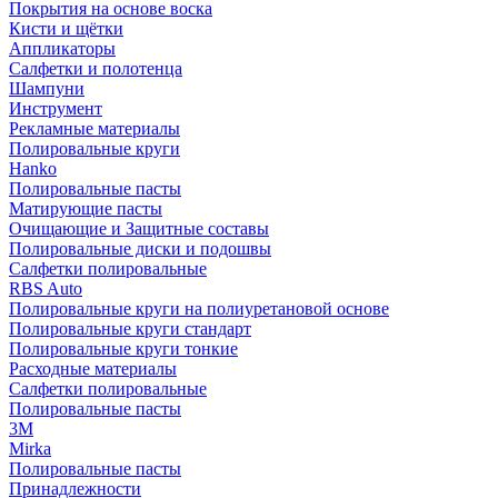
Покрытия на основе воска
Кисти и щётки
Аппликаторы
Салфетки и полотенца
Шампуни
Инструмент
Рекламные материалы
Полировальные круги
Hanko
Полировальные пасты
Матирующие пасты
Очищающие и Защитные составы
Полировальные диски и подошвы
Салфетки полировальные
RBS Auto
Полировальные круги на полиуретановой основе
Полировальные круги стандарт
Полировальные круги тонкие
Расходные материалы
Салфетки полировальные
Полировальные пасты
3М
Mirka
Полировальные пасты
Принадлежности