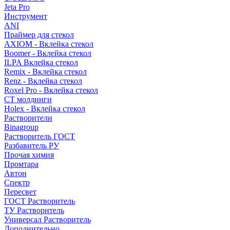
Jeta Pro
Инструмент
ANI
Праймер для стекол
AXIOM - Вклейка стекол
Boomer - Вклейка стекол
ILPA Вклейка стекол
Remix - Вклейка стекол
Renz - Вклейка стекол
Roxel Pro - Вклейка стекол
СТ молдинги
Holex - Вклейка стекол
Растворители
Binagroup
Растворитель ГОСТ
Разбавитель РУ
Прочая химия
Промтара
Автон
Спектр
Пересвет
ГОСТ Растворитель
ТУ Растворитель
Универсал Растворитель
Дополнительно