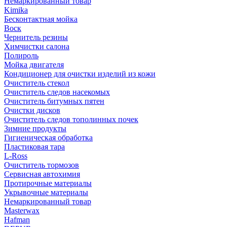
Немаркированный товар
Kimika
Бесконтактная мойка
Воск
Чернитель резины
Химчистки салона
Полироль
Мойка двигателя
Кондиционер для очистки изделий из кожи
Очиститель стекол
Очиститель следов насекомых
Очиститель битумных пятен
Очистки дисков
Очиститель следов тополинных почек
Зимние продукты
Гигиеническая обработка
Пластиковая тара
L-Ross
Очиститель тормозов
Сервисная автохимия
Протирочные материалы
Укрывочные материалы
Немаркированный товар
Masterwax
Hafman