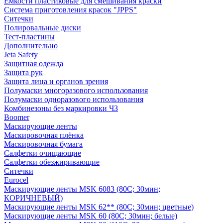
Емкости пластиковые для смешивания краски
Система приготовления красок "JPPS"
Ситечки
Полировальные диски
Тест-пластины
Дополнительно
Jeta Safety
Защитная одежда
Защита рук
Защита лица и органов зрения
Полумаски многоразового использования
Полумаски одноразового использования
Комбинезоны без маркировки ЧЗ
Boomer
Маскирующие ленты
Маскировочная плёнка
Маскировочная бумага
Салфетки очищающие
Салфетки обезжиривающие
Ситечки
Euroсel
Маскирующие ленты MSK 6083 (80С; 30мин;
КОРИЧНЕВЫЙ)
Маскирующие ленты MSK 62** (80С; 30мин; цветные)
Маскирующие ленты MSK 60 (80С; 30мин; белые)