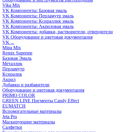
Vika Mix
VK Компоненты: Базовая эмаль
VK Компоненты: Перламутр эмаль
VK Компоненты: Ксираллик эмаль
VK Компоненты: Акриловая эмаль
VK Компоненты: добавки, растворители, отвердители
VK Оборудование и цветовая документация
VK ...
Mipa Mix
Remix Supreme
Базовая Эмаль
Металлик
Перламутр
Ксиралик
Акрил
Добавки и разбавители
Оборудование и цветовая документация
PRIMO COLOR
GREEN LINE Пигменты Candy Effect
EUMATCH
Вспомогательные материалы
Jeta Pro
Маскирующие материалы
Салфетки