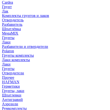
Cardea
Грунт
Лак
Комплекты грунтов и лаков
Отвердитель
Разбавитель
Шпатлёвка
MegaMIX
Грунты
Лаки
Разбавители и отвердители
Polaron
Грунты комплекты
Лаки комплекты
Лаки
Грунты
Отвердители
Прочее
HAFMAN
Герметики
Грунты, лаки
Шпатлевки
Антигравий
Аэрозоли
Ремкомплекты