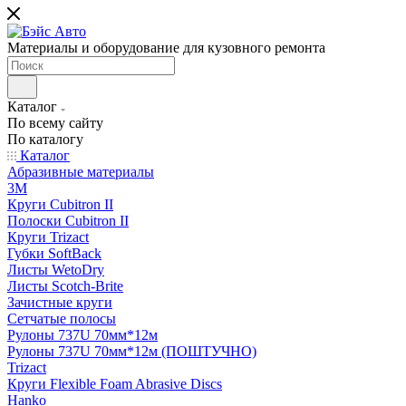
Материалы и оборудование для кузовного ремонта
Каталог
По всему сайту
По каталогу
Каталог
Абразивные материалы
3M
Круги Cubitron II
Полоски Cubitron II
Круги Trizact
Губки SoftBack
Листы WetoDry
Листы Scotch-Brite
Зачистные круги
Сетчатые полосы
Рулоны 737U 70мм*12м
Рулоны 737U 70мм*12м (ПОШТУЧНО)
Trizact
Круги Flexible Foam Abrasive Discs
Hanko