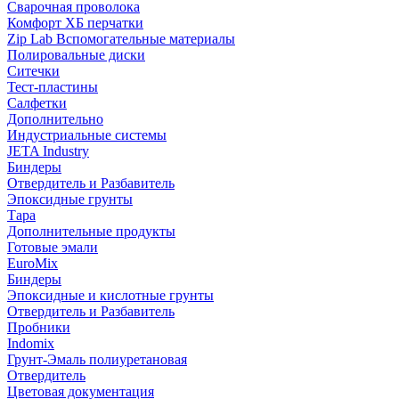
Сварочная проволока
Комфорт ХБ перчатки
Zip Lab Вспомогательные материалы
Полировальные диски
Ситечки
Тест-пластины
Салфетки
Дополнительно
Индустриальные системы
JETA Industry
Биндеры
Отвердитель и Разбавитель
Эпоксидные грунты
Тара
Дополнительные продукты
Готовые эмали
EuroMix
Биндеры
Эпоксидные и кислотные грунты
Отвердитель и Разбавитель
Пробники
Indomix
Грунт-Эмаль полиуретановая
Отвердитель
Цветовая документация