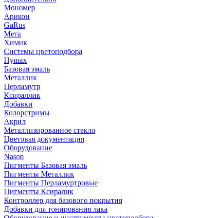
Мономер
Арикон
GaRus
Мета
Химик
Системы цветоподбора
Hymax
Базовая эмаль
Металлик
Перламутр
Ксираллик
Добавки
Колорстримы
Акрил
Металлизированное стекло
Цветовая документация
Оборудование
Nason
Пигменты Базовая эмаль
Пигменты Металлик
Пигменты Перламуртровые
Пигменты Ксиралик
Контроллер для базового покрытия
Добавки для тонирования лака
Оборудование и инструменты цветоподбора