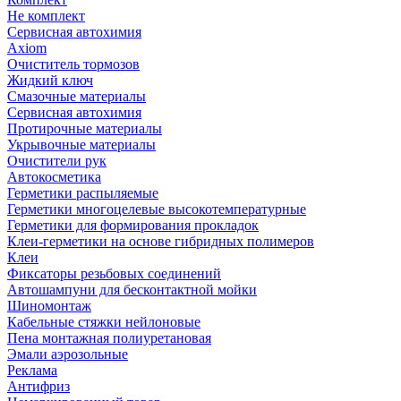
Не комплект
Сервисная автохимия
Axiom
Очиститель тормозов
Жидкий ключ
Смазочные материалы
Сервисная автохимия
Протирочные материалы
Укрывочные материалы
Очистители рук
Автокосметика
Герметики распыляемые
Герметики многоцелевые высокотемпературные
Герметики для формирования прокладок
Клеи-герметики на основе гибридных полимеров
Клеи
Фиксаторы резьбовых соединений
Автошампуни для бесконтактной мойки
Шиномонтаж
Кабельные стяжки нейлоновые
Пена монтажная полиуретановая
Эмали аэрозольные
Реклама
Антифриз