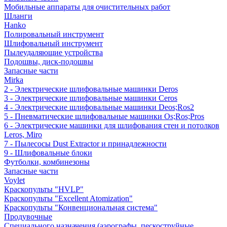
Мобильные аппараты для очистительных работ
Шланги
Hanko
Полировальный инструмент
Шлифовальный инструмент
Пылеудаляющие устройства
Подошвы, диск-подошвы
Запасные части
Mirka
2 - Электрические шлифовальные машинки Deros
3 - Электрические шлифовальные машинки Ceros
4 - Электрические шлифовальные машинки Deos;Ros2
5 - Пневматические шлифовальные машинки Os;Ros;Pros
6 - Электрические машинки для шлифования стен и потолков
Leros, Miro
7 - Пылесосы Dust Extractor и принадлежности
9 - Шлифовальные блоки
Футболки, комбинезоны
Запасные части
Voylet
Краскопульты "HVLP"
Краскопульты "Excellent Atomization"
Краскопульты "Конвенциональная система"
Продувочные
Специального назначения (аэрографы, пескоструйные,