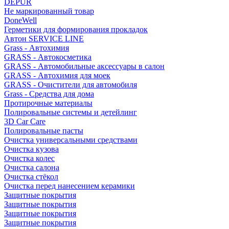
DEPUR
Не маркированный товар
DoneWell
Герметики для формирования прокладок
Автон SERVICE LINE
Grass - Автохимия
GRASS - Автокосметика
GRASS - Автомобильные аксессуары в салон
GRASS - Автохимия для моек
GRASS - Очистители для автомобиля
Grass - Средства для дома
Протирочные материалы
Полировальные системы и детейлинг
3D Car Care
Полировальные пасты
Очистка универсальными средствами
Очистка кузова
Очистка колес
Очистка салона
Очистка стёкол
Очистка перед нанесением керамики
Защитные покрытия
Защитные покрытия
Защитные покрытия
Защитные покрытия