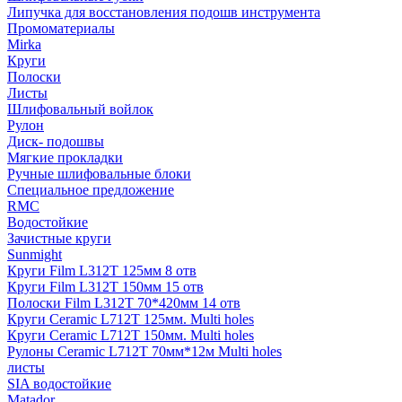
Липучка для восстановления подошв инструмента
Промоматериалы
Mirka
Круги
Полоски
Листы
Шлифовальный войлок
Рулон
Диск- подошвы
Мягкие прокладки
Ручные шлифовальные блоки
Специальное предложение
RMC
Водостойкие
Зачистные круги
Sunmight
Круги Film L312T 125мм 8 отв
Круги Film L312T 150мм 15 отв
Полоски Film L312T 70*420мм 14 отв
Круги Ceramic L712T 125мм. Multi holes
Круги Ceramic L712T 150мм. Multi holes
Рулоны Ceramic L712T 70мм*12м Multi holes
листы
SIA водостойкие
Matador