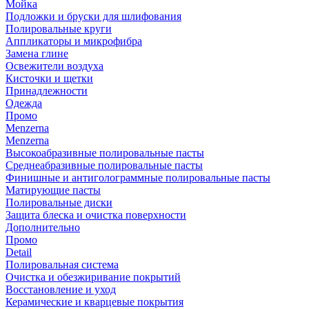
Мойка
Подложки и бруски для шлифования
Полировальные круги
Аппликаторы и микрофибра
Замена глине
Освежители воздуха
Кисточки и щетки
Принадлежности
Одежда
Промо
Menzerna
Menzerna
Высокоабразивные полировальные пасты
Среднеабразивные полировальные пасты
Финишные и антиголограммные полировальные пасты
Матирующие пасты
Полировальные диски
Защита блеска и очистка поверхности
Дополнительно
Промо
Detail
Полировальная система
Очистка и обезжиривание покрытий
Восстановление и уход
Керамические и кварцевые покрытия