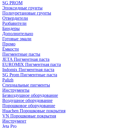
SG PROM
Эпоксидные грунты
Полиуретановые грунты
Отвердители
Разбавители
Биндеры
Дополнительно
Готовые эмали
Промо
Ёмкости
Пигментные пасты
JETA Пигментная паста
EUROMIX Пигментная паста
Indomix Пигментная паста
SG Prom Пигментные паста
Palizh
Специальные пигменты
Инструменты
Безвоздушное оборудование
Воздушное оборудование
Порошковое оборудование
Huachen Порошковые покрытия
VN Порошковые покрытия
Инструмент
Jeta Pro