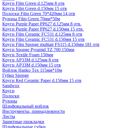
Круги Film Green d.125мм 8 отв
Круги Film Green d.150мм 15 отв
Полоски Film Green 70*420мм 14 отв
Рулоны Film Green 70мм*50м
Круги Purple Paper PP627 d.125мм 8 отв.
Круги Purple Paper PP627 d.150мм 15 отв.
Круги Film Ceramic FC531 d.125мм 8 отв
Круги Film Ceramic FC531 d.150мм 15 отв
Круги Film Sponge multiair FS115 d.150мм 181 отв
Круги Sponge Pyramid TZ 700 150мм
Круги Textile Foam 150мм
Круги AP33M d.125мм 8 отв
Круги AP33M d.150мм 15 отв
Войлок Hanko Tех 115мм*10м
Губки Sponge
Круги Red Ceramic Paper d.150мм 15 отв
Sandwox
Круги
Полоски
Рулоны
Шлифовальный войлок
Инструменты, принадлежности
Листы
Защитные прокладки
Шлифовальные губки