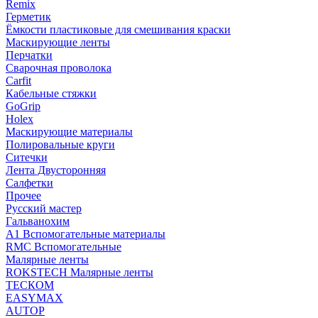
Remix
Герметик
Ёмкости пластиковые для смешивания краски
Маскирующие ленты
Перчатки
Сварочная проволока
Carfit
Кабельные стяжки
GoGrip
Holex
Маскирующие материалы
Полировальные круги
Ситечки
Лента Двусторонняя
Салфетки
Прочее
Русский мастер
Гальванохим
А1 Вспомогательные материалы
RMC Вспомогательные
Малярные ленты
ROKSTECH Малярные ленты
ТЕСКОМ
EASYMAX
AUTOP