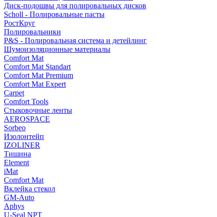
Диск-подошвы для полировальных дисков
Scholl - Полировальные пасты
РостКруг
Полировальники
P&S - Полировальная система и детейлинг
Шумоизоляционные материалы
Comfort Mat
Comfort Mat Standart
Comfort Mat Premium
Comfort Mat Expert
Carpet
Comfort Tools
Стыковочные ленты
AEROSPACE
Sorbeo
Изолонтейп
IZOLINER
Тишина
Element
iMat
Comfort Mat
Вклейка стекол
GM-Auto
Aphys
U-Seal NPT