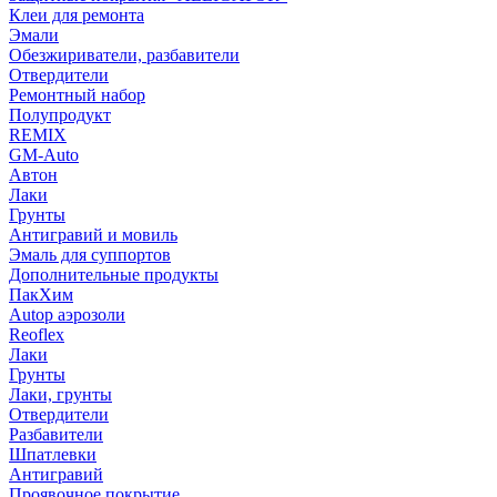
Клеи для ремонта
Эмали
Обезжириватели, разбавители
Отвердители
Ремонтный набор
Полупродукт
REMIX
GM-Auto
Автон
Лаки
Грунты
Антигравий и мовиль
Эмаль для суппортов
Дополнительные продукты
ПакХим
Autop аэрозоли
Reoflex
Лаки
Грунты
Лаки, грунты
Отвердители
Разбавители
Шпатлевки
Антигравий
Проявочное покрытие