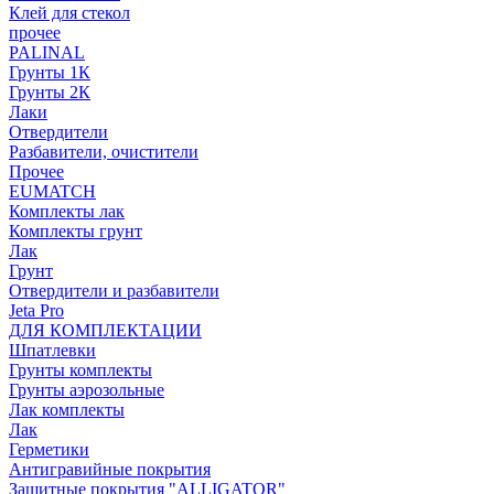
Клей для стекол
прочее
PALINAL
Грунты 1К
Грунты 2К
Лаки
Отвердители
Разбавители, очистители
Прочее
EUMATCH
Комплекты лак
Комплекты грунт
Лак
Грунт
Отвердители и разбавители
Jeta Pro
ДЛЯ КОМПЛЕКТАЦИИ
Шпатлевки
Грунты комплекты
Грунты аэрозольные
Лак комплекты
Лак
Герметики
Антигравийные покрытия
Защитные покрытия "ALLIGATOR"