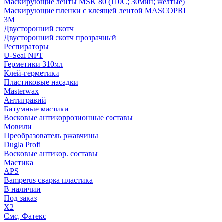
Маскирующие ленты MSK 80 (110С; 30мин; желтые)
Маскирующие пленки с клеящей лентой MASCOPRI
3M
Двусторонний скотч
Двусторонний скотч прозрачный
Респираторы
U-Seal NPT
Герметики 310мл
Клей-герметики
Пластиковые насадки
Masterwax
Антигравий
Битумные мастики
Восковые антикоррозионные составы
Мовили
Преобразователь ржавчины
Dugla Profi
Восковые антикор. составы
Мастика
APS
Bamperus сварка пластика
В наличии
Под заказ
X2
Смс, Фатекс