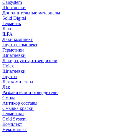
Carsystem
Шпатлевки
Дополнительные материалы
Solid Digital
Герметик
Лаки
ILPA
Лаки комплект
Грунты комплект
Герметики
Шпатлевки
Лаки, грунты, отвердители
Holex
Шпатлёвки
Грунты
Лак комплекты
Лак
Разбавители и отвердители
Смола
Антикор составы
Смывка краски
Герметики
Gold System
Комплект
Некомплект