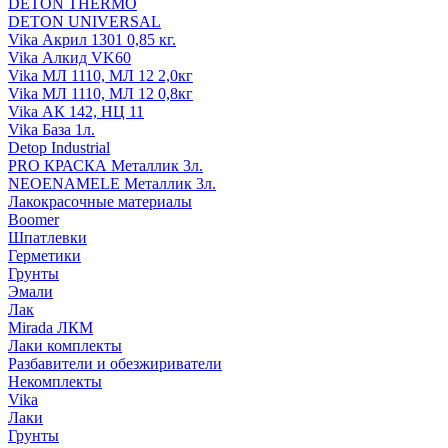
DETON THERMO
DETON UNIVERSAL
Vika Акрил 1301 0,85 кг.
Vika Алкид VK60
Vika МЛ 1110, МЛ 12 2,0кг
Vika МЛ 1110, МЛ 12 0,8кг
Vika АК 142, НЦ 11
Vika База 1л.
Detop Industrial
PRO КРАСКА Металлик 3л.
NEOENAMELE Металлик 3л.
Лакокрасочные материалы
Boomer
Шпатлевки
Герметики
Грунты
Эмали
Лак
Mirada ЛКМ
Лаки комплекты
Разбавители и обезжириватели
Некомплекты
Vika
Лаки
Грунты