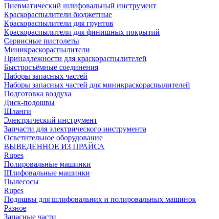
Пневматический шлифовальный инструмент
Краскораспылители бюджетные
Краскораспылители для грунтов
Краскораспылители для финишных покрытий
Сервисные пистолеты
Миникраскораспылители
Принадлежности для краскораспылителей
Быстросъёмные соединения
Наборы запасных частей
Наборы запасных частей для миникраскораспылителей
Подготовка воздуха
Диск-подошвы
Шланги
Электрический инструмент
Запчасти для электрического инструмента
Осветительное оборудование
ВЫВЕДЕННОЕ ИЗ ПРАЙСА
Rupes
Полировальные машинки
Шлифовальные машинки
Пылесосы
Rupes
Подошвы для шлифовальних и полировальных машинок
Разное
Запасные части