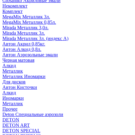
Glosaniko Акриловые эмали
Некомплект
Комплект
MegaMix Металлик 3л.
MegaMix Металлик 0,85л.
Mirada Металлик 3,0л.
Mirada Металлик 3л.
Mirada Металлик 3л. (индекс А)
Автон Акрил 0,85кг.
Автон Алкид 0,8л.
Автон Аэрозольные эмали
Черная матовая
Алкид
Металлик
Металлик Иномарки
Для дисков
Автон Кисточки
Алкид
Иномарки
Металлик
Прочее
Deton Специальные аэрозоли
DETON
DETON ART
DETON SPECIAL