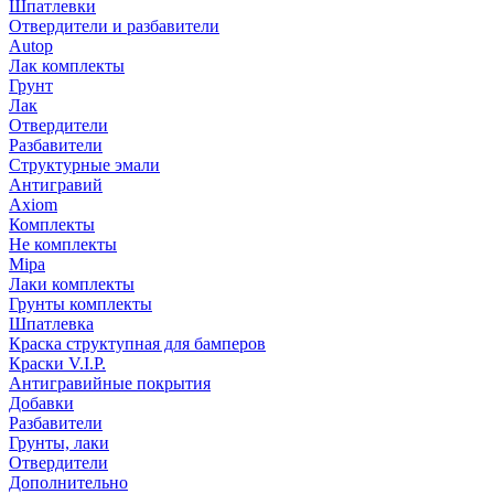
Шпатлевки
Отвердители и разбавители
Autop
Лак комплекты
Грунт
Лак
Отвердители
Разбавители
Структурные эмали
Антигравий
Axiom
Комплекты
Не комплекты
Mipa
Лаки комплекты
Грунты комплекты
Шпатлевка
Краска структупная для бамперов
Краски V.I.P.
Антигравийные покрытия
Добавки
Разбавители
Грунты, лаки
Отвердители
Дополнительно