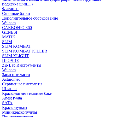
подкачка шин....)
Фитинги
Сменные бачки
Дополнительное оборудование
Walcom
CARBONIO 360
GENESI
MATIK
SLIM
SLIM KOMBAT
SLIM KOMBAT KILLER
SLIM XLIGHT
ПРОЧИЕ
Zip Lab Инструменты
Walсom
Запасные части
Asturomec
Сервисные пистолеты
Шланги
Красконагнетательные баки
Anest Iwata
SATA
Краскопульты
Миникраскопульты
Принадлежности