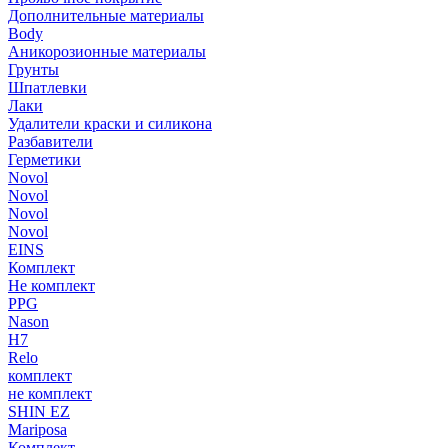
Дополнительные материалы
Body
Аникорозионные материалы
Грунты
Шпатлевки
Лаки
Удалители краски и силикона
Разбавители
Герметики
Novol
Novol
Novol
Novol
EINS
Комплект
Не комплект
PPG
Nason
H7
Relo
комплект
не комплект
SHIN EZ
Mariposa
Комплект