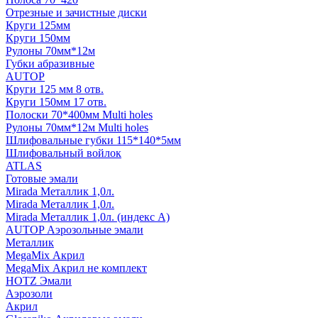
Отрезные и зачистные диски
Круги 125мм
Круги 150мм
Рулоны 70мм*12м
Губки абразивные
AUTOP
Круги 125 мм 8 отв.
Круги 150мм 17 отв.
Полоски 70*400мм Multi holes
Рулоны 70мм*12м Multi holes
Шлифовальные губки 115*140*5мм
Шлифовальный войлок
ATLAS
Готовые эмали
Mirada Металлик 1,0л.
Mirada Металлик 1,0л.
Mirada Металлик 1,0л. (индекс А)
AUTOP Аэрозольные эмали
Металлик
MegaMix Акрил
MegaMix Акрил не комплект
HOTZ Эмали
Аэрозоли
Акрил