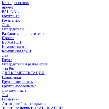
Клей для стекол
прочее
PALINAL
Грунты 1К
Грунты 2К
Лаки
Отвердители
Разбавители, очистители
Прочее
EUMATCH
Комплекты лак
Комплекты грунт
Лак
Грунт
Отвердители и разбавители
Jeta Pro
ДЛЯ КОМПЛЕКТАЦИИ
Шпатлевки
Грунты комплекты
Грунты аэрозольные
Лак комплекты
Лак
Герметики
Антигравийные покрытия
Защитные покрытия "ALLIGATOR"