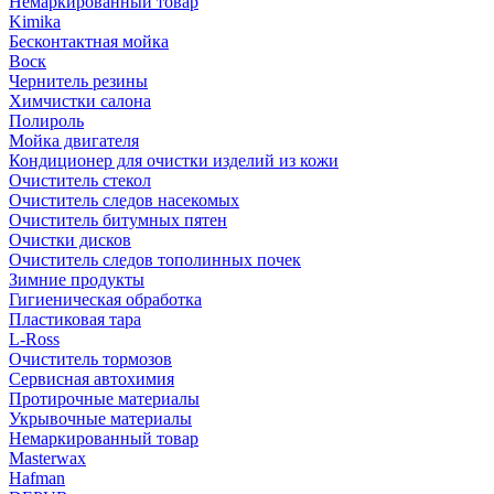
Немаркированный товар
Kimika
Бесконтактная мойка
Воск
Чернитель резины
Химчистки салона
Полироль
Мойка двигателя
Кондиционер для очистки изделий из кожи
Очиститель стекол
Очиститель следов насекомых
Очиститель битумных пятен
Очистки дисков
Очиститель следов тополинных почек
Зимние продукты
Гигиеническая обработка
Пластиковая тара
L-Ross
Очиститель тормозов
Сервисная автохимия
Протирочные материалы
Укрывочные материалы
Немаркированный товар
Masterwax
Hafman