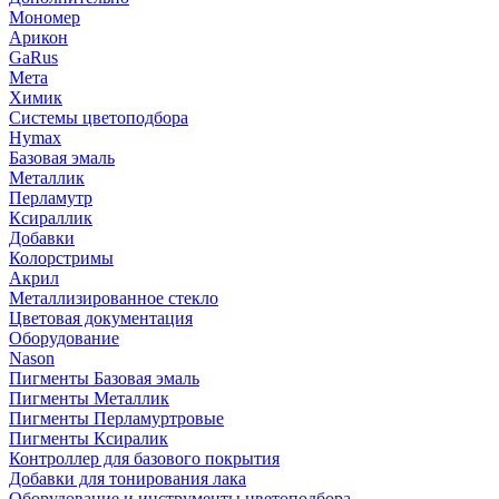
Мономер
Арикон
GaRus
Мета
Химик
Системы цветоподбора
Hymax
Базовая эмаль
Металлик
Перламутр
Ксираллик
Добавки
Колорстримы
Акрил
Металлизированное стекло
Цветовая документация
Оборудование
Nason
Пигменты Базовая эмаль
Пигменты Металлик
Пигменты Перламуртровые
Пигменты Ксиралик
Контроллер для базового покрытия
Добавки для тонирования лака
Оборудование и инструменты цветоподбора