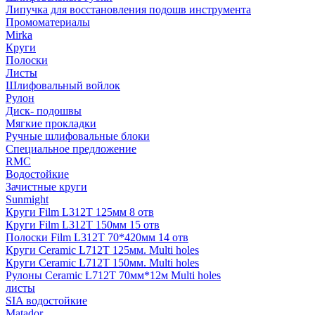
Липучка для восстановления подошв инструмента
Промоматериалы
Mirka
Круги
Полоски
Листы
Шлифовальный войлок
Рулон
Диск- подошвы
Мягкие прокладки
Ручные шлифовальные блоки
Специальное предложение
RMC
Водостойкие
Зачистные круги
Sunmight
Круги Film L312T 125мм 8 отв
Круги Film L312T 150мм 15 отв
Полоски Film L312T 70*420мм 14 отв
Круги Ceramic L712T 125мм. Multi holes
Круги Ceramic L712T 150мм. Multi holes
Рулоны Ceramic L712T 70мм*12м Multi holes
листы
SIA водостойкие
Matador