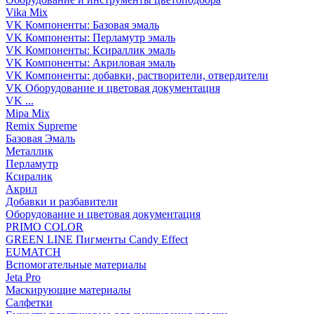
Vika Mix
VK Компоненты: Базовая эмаль
VK Компоненты: Перламутр эмаль
VK Компоненты: Ксираллик эмаль
VK Компоненты: Акриловая эмаль
VK Компоненты: добавки, растворители, отвердители
VK Оборудование и цветовая документация
VK ...
Mipa Mix
Remix Supreme
Базовая Эмаль
Металлик
Перламутр
Ксиралик
Акрил
Добавки и разбавители
Оборудование и цветовая документация
PRIMO COLOR
GREEN LINE Пигменты Candy Effect
EUMATCH
Вспомогательные материалы
Jeta Pro
Маскирующие материалы
Салфетки