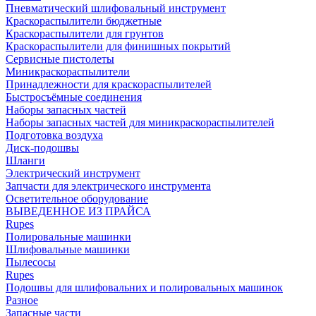
Пневматический шлифовальный инструмент
Краскораспылители бюджетные
Краскораспылители для грунтов
Краскораспылители для финишных покрытий
Сервисные пистолеты
Миникраскораспылители
Принадлежности для краскораспылителей
Быстросъёмные соединения
Наборы запасных частей
Наборы запасных частей для миникраскораспылителей
Подготовка воздуха
Диск-подошвы
Шланги
Электрический инструмент
Запчасти для электрического инструмента
Осветительное оборудование
ВЫВЕДЕННОЕ ИЗ ПРАЙСА
Rupes
Полировальные машинки
Шлифовальные машинки
Пылесосы
Rupes
Подошвы для шлифовальних и полировальных машинок
Разное
Запасные части