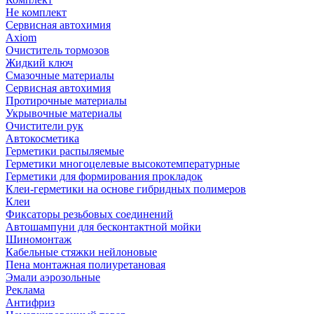
Не комплект
Сервисная автохимия
Axiom
Очиститель тормозов
Жидкий ключ
Смазочные материалы
Сервисная автохимия
Протирочные материалы
Укрывочные материалы
Очистители рук
Автокосметика
Герметики распыляемые
Герметики многоцелевые высокотемпературные
Герметики для формирования прокладок
Клеи-герметики на основе гибридных полимеров
Клеи
Фиксаторы резьбовых соединений
Автошампуни для бесконтактной мойки
Шиномонтаж
Кабельные стяжки нейлоновые
Пена монтажная полиуретановая
Эмали аэрозольные
Реклама
Антифриз