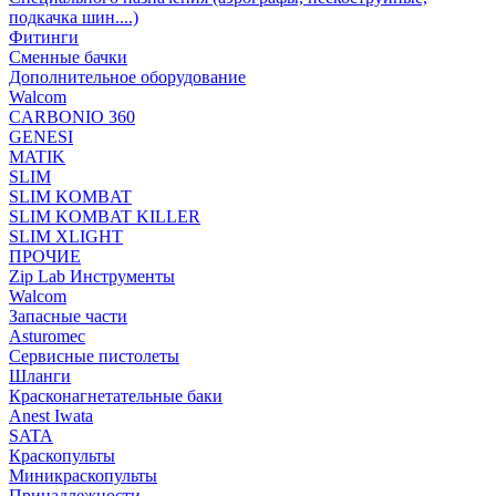
подкачка шин....)
Фитинги
Сменные бачки
Дополнительное оборудование
Walcom
CARBONIO 360
GENESI
MATIK
SLIM
SLIM KOMBAT
SLIM KOMBAT KILLER
SLIM XLIGHT
ПРОЧИЕ
Zip Lab Инструменты
Walсom
Запасные части
Asturomec
Сервисные пистолеты
Шланги
Красконагнетательные баки
Anest Iwata
SATA
Краскопульты
Миникраскопульты
Принадлежности