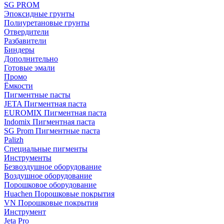
SG PROM
Эпоксидные грунты
Полиуретановые грунты
Отвердители
Разбавители
Биндеры
Дополнительно
Готовые эмали
Промо
Ёмкости
Пигментные пасты
JETA Пигментная паста
EUROMIX Пигментная паста
Indomix Пигментная паста
SG Prom Пигментные паста
Palizh
Специальные пигменты
Инструменты
Безвоздушное оборудование
Воздушное оборудование
Порошковое оборудование
Huachen Порошковые покрытия
VN Порошковые покрытия
Инструмент
Jeta Pro