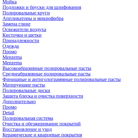
Мойка
Подложки и бруски для шлифования
Полировальные круги
Аппликаторы и микрофибра
Замена глине
Освежители воздуха
Кисточки и щетки
Принадлежности
Одежда
Промо
Menzerna
Menzerna
Высокоабразивные полировальные пасты
Среднеабразивные полировальные пасты
Финишные и антиголограммные полировальные пасты
Матирующие пасты
Полировальные диски
Защита блеска и очистка поверхности
Дополнительно
Промо
Detail
Полировальная система
Очистка и обезжиривание покрытий
Восстановление и уход
Керамические и кварцевые покрытия