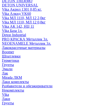
DETON THERMO
DETON UNIVERSAL
Vika Акрил 1301 0,85 кг.
Vika Алкид VK60
Vika МЛ 1110, МЛ 12 2,0кг
Vika МЛ 1110, МЛ 12 0,8кг
Vika АК 142, НЦ 11
Vika База 1л.
Detop Industrial
PRO КРАСКА Металлик 3л.
NEOENAMELE Металлик 3л.
Лакокрасочные материалы
Boomer
Шпатлевки
Герметики
Грунты
Эмали
Лак
Mirada ЛКМ
Лаки комплекты
Разбавители и обезжириватели
Некомплекты
Vika
Лаки
Грунты