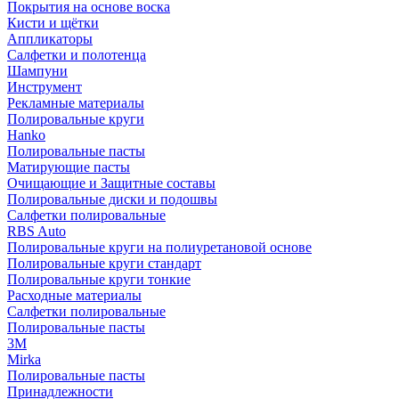
Покрытия на основе воска
Кисти и щётки
Аппликаторы
Салфетки и полотенца
Шампуни
Инструмент
Рекламные материалы
Полировальные круги
Hanko
Полировальные пасты
Матирующие пасты
Очищающие и Защитные составы
Полировальные диски и подошвы
Салфетки полировальные
RBS Auto
Полировальные круги на полиуретановой основе
Полировальные круги стандарт
Полировальные круги тонкие
Расходные материалы
Салфетки полировальные
Полировальные пасты
3М
Mirka
Полировальные пасты
Принадлежности