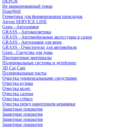
DEPUR
Не маркированный товар
DoneWell
Герметики для формирования прокладок
Автон SERVICE LINE
Grass - Автохимия
GRASS - Автокосметика
GRASS - Автомобильные аксессуары в салон
GRASS - Автохимия для моек
GRASS - Очистители для автомобиля
Grass - Средства для дома
Протирочные материалы
Полировальные системы и детейлинг
3D Car Care
Полировальные пасты
Очистка универсальными средствами
Очистка кузова
Очистка колес
Очистка салона
Очистка стёкол
Очистка перед нанесением керамики
Защитные покрытия
Защитные покрытия
Защитные покрытия
Защитные покрытия