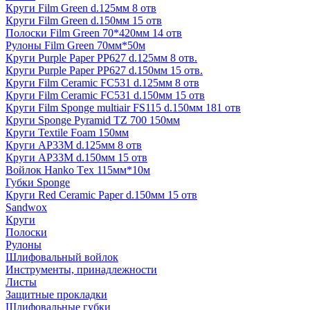
Круги Film Green d.125мм 8 отв
Круги Film Green d.150мм 15 отв
Полоски Film Green 70*420мм 14 отв
Рулоны Film Green 70мм*50м
Круги Purple Paper PP627 d.125мм 8 отв.
Круги Purple Paper PP627 d.150мм 15 отв.
Круги Film Ceramic FC531 d.125мм 8 отв
Круги Film Ceramic FC531 d.150мм 15 отв
Круги Film Sponge multiair FS115 d.150мм 181 отв
Круги Sponge Pyramid TZ 700 150мм
Круги Textile Foam 150мм
Круги AP33M d.125мм 8 отв
Круги AP33M d.150мм 15 отв
Войлок Hanko Tех 115мм*10м
Губки Sponge
Круги Red Ceramic Paper d.150мм 15 отв
Sandwox
Круги
Полоски
Рулоны
Шлифовальный войлок
Инструменты, принадлежности
Листы
Защитные прокладки
Шлифовальные губки