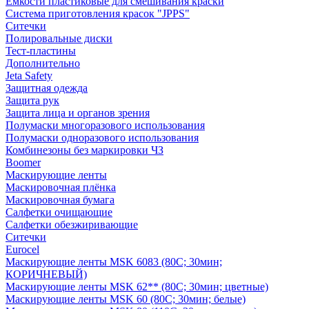
Емкости пластиковые для смешивания краски
Система приготовления красок "JPPS"
Ситечки
Полировальные диски
Тест-пластины
Дополнительно
Jeta Safety
Защитная одежда
Защита рук
Защита лица и органов зрения
Полумаски многоразового использования
Полумаски одноразового использования
Комбинезоны без маркировки ЧЗ
Boomer
Маскирующие ленты
Маскировочная плёнка
Маскировочная бумага
Салфетки очищающие
Салфетки обезжиривающие
Ситечки
Euroсel
Маскирующие ленты MSK 6083 (80С; 30мин;
КОРИЧНЕВЫЙ)
Маскирующие ленты MSK 62** (80С; 30мин; цветные)
Маскирующие ленты MSK 60 (80С; 30мин; белые)