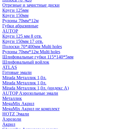
Отрезные и зачистные диски
Круги 125мм
Круги 150мм
Рулоны 70мм*12м
Губки абразивные
AUTOP
Круги 125 мм 8 отв.
Круги 150мм 17 отв.
Полоски 70*400мм Multi holes
Рулоны 70мм*12м Multi holes
Шлифовальные губки 115*140*5мм
Шлифовальный войлок
ATLAS
Готовые эмали
Mirada Металлик 1,0л.
Mirada Металлик 1,0л.
Mirada Металлик 1,0л. (индекс А)
AUTOP Аэрозольные эмали
Металлик
MegaMix Акрил
MegaMix Акрил не комплект
HOTZ Эмали
Аэрозоли
Акрил