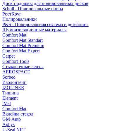
Диск-подошвы для полировальных дисков
Scholl - Полировальные пасты
РостКруг
Полировальники
P&S - Полировальная система и детейлинг
Шумоизоляционные материалы
Comfort Mat
Comfort Mat Standart
Comfort Mat Premium
Comfort Mat Expert
Carpet
Comfort Tools
Стыковочные ленты
AEROSPACE
Sorbeo
Изолонтейп
IZOLINER
Тишина
Element
iMat
Comfort Mat
Вклейка стекол
GM-Auto
Aphys
U-Seal NPT