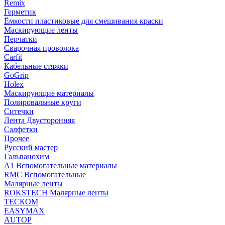
Remix
Герметик
Ёмкости пластиковые для смешивания краски
Маскирующие ленты
Перчатки
Сварочная проволока
Carfit
Кабельные стяжки
GoGrip
Holex
Маскирующие материалы
Полировальные круги
Ситечки
Лента Двусторонняя
Салфетки
Прочее
Русский мастер
Гальванохим
А1 Вспомогательные материалы
RMC Вспомогательные
Малярные ленты
ROKSTECH Малярные ленты
ТЕСКОМ
EASYMAX
AUTOP