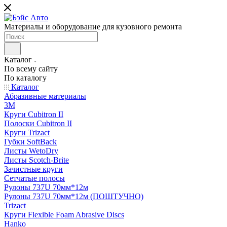
Материалы и оборудование для кузовного ремонта
Каталог
По всему сайту
По каталогу
Каталог
Абразивные материалы
3M
Круги Cubitron II
Полоски Cubitron II
Круги Trizact
Губки SoftBack
Листы WetoDry
Листы Scotch-Brite
Зачистные круги
Сетчатые полосы
Рулоны 737U 70мм*12м
Рулоны 737U 70мм*12м (ПОШТУЧНО)
Trizact
Круги Flexible Foam Abrasive Discs
Hanko