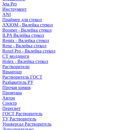
Jeta Pro
Инструмент
ANI
Праймер для стекол
AXIOM - Вклейка стекол
Boomer - Вклейка стекол
ILPA Вклейка стекол
Remix - Вклейка стекол
Renz - Вклейка стекол
Roxel Pro - Вклейка стекол
СТ молдинги
Holex - Вклейка стекол
Растворители
Binagroup
Растворитель ГОСТ
Разбавитель РУ
Прочая химия
Промтара
Автон
Спектр
Пересвет
ГОСТ Растворитель
ТУ Растворитель
Универсал Растворитель
Дополнительно