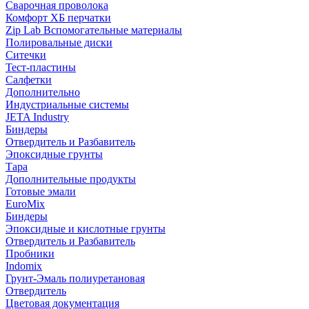
Сварочная проволока
Комфорт ХБ перчатки
Zip Lab Вспомогательные материалы
Полировальные диски
Ситечки
Тест-пластины
Салфетки
Дополнительно
Индустриальные системы
JETA Industry
Биндеры
Отвердитель и Разбавитель
Эпоксидные грунты
Тара
Дополнительные продукты
Готовые эмали
EuroMix
Биндеры
Эпоксидные и кислотные грунты
Отвердитель и Разбавитель
Пробники
Indomix
Грунт-Эмаль полиуретановая
Отвердитель
Цветовая документация