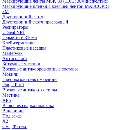
Маскирующие ленты MSK 80 (110С; 30мин; желтые)
Маскирующие пленки с клеящей лентой MASCOPRI
3M
Двусторонний скотч
Двусторонний скотч прозрачный
Респираторы
U-Seal NPT
Герметики 310мл
Клей-герметики
Пластиковые насадки
Masterwax
Антигравий
Битумные мастики
Восковые антикоррозионные составы
Мовили
Преобразователь ржавчины
Dugla Profi
Восковые антикор. составы
Мастика
APS
Bamperus сварка пластика
В наличии
Под заказ
X2
Смс, Фатекс