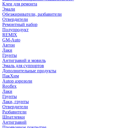
Клеи для ремонта
Эмали
Обезжириватели, разбавители
Отвердители
Ремонтный набор
Полупродукт
REMIX
GM-Auto
Автон
Лаки
Грунты
Антигравий и мовиль
Эмаль для суппортов
Дополнительные продукты
ПакХим
Autop аэрозоли
Reoflex
Лаки
Грунты
Лаки, грунты
Отвердители
Разбавители
Шпатлевки
Антигравий
Проявочное покрытие