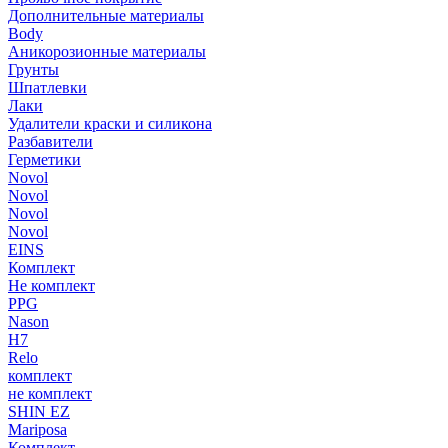
Дополнительные материалы
Body
Аникорозионные материалы
Грунты
Шпатлевки
Лаки
Удалители краски и силикона
Разбавители
Герметики
Novol
Novol
Novol
Novol
EINS
Комплект
Не комплект
PPG
Nason
H7
Relo
комплект
не комплект
SHIN EZ
Mariposa
Комплект