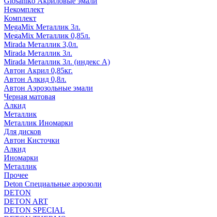
Glosaniko Акриловые эмали
Некомплект
Комплект
MegaMix Металлик 3л.
MegaMix Металлик 0,85л.
Mirada Металлик 3,0л.
Mirada Металлик 3л.
Mirada Металлик 3л. (индекс А)
Автон Акрил 0,85кг.
Автон Алкид 0,8л.
Автон Аэрозольные эмали
Черная матовая
Алкид
Металлик
Металлик Иномарки
Для дисков
Автон Кисточки
Алкид
Иномарки
Металлик
Прочее
Deton Специальные аэрозоли
DETON
DETON ART
DETON SPECIAL