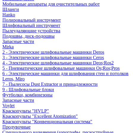
Мобильные аппараты для очистительных работ
Шланги
Hanko
Полировальный инструмент
Шлифовальный инструмент
Пылеудаляющие устройства
Подошвы, диск-подошвы
Запасные части
Mirka
2 - Электрические шлифовальные машинки Deros
3 - Электрические шлифовальные машинки Ceros
4 - Электрические шлифовальные машинки Deos;Ros2
5 - Пневматические шлифовальные машинки Os;Ros;Pros
6 - Электрические машинки для шлифования стен и потолков
Leros, Miro
7 - Пылесосы Dust Extractor и принадлежности
9 - Шлифовальные блоки
Футболки, комбинезоны
Запасные части
Voylet
Краскопульты "HVLP"
Краскопульты "Excellent Atomization"
Краскопульты "Конвенциональная система"
Продувочные
Специального назначения (аэрографы, пескоструйные,