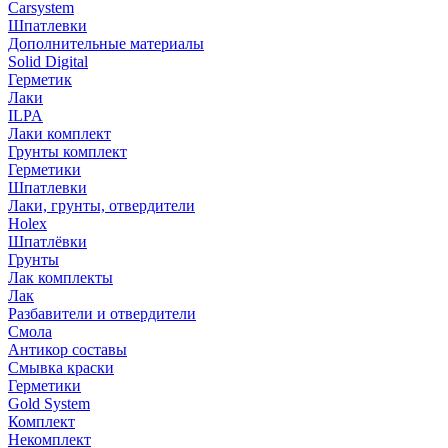
Carsystem
Шпатлевки
Дополнительные материалы
Solid Digital
Герметик
Лаки
ILPA
Лаки комплект
Грунты комплект
Герметики
Шпатлевки
Лаки, грунты, отвердители
Holex
Шпатлёвки
Грунты
Лак комплекты
Лак
Разбавители и отвердители
Смола
Антикор составы
Смывка краски
Герметики
Gold System
Комплект
Некомплект