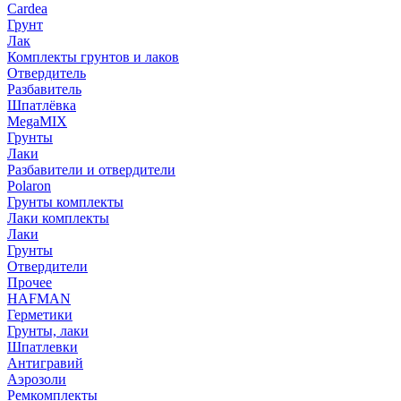
Cardea
Грунт
Лак
Комплекты грунтов и лаков
Отвердитель
Разбавитель
Шпатлёвка
MegaMIX
Грунты
Лаки
Разбавители и отвердители
Polaron
Грунты комплекты
Лаки комплекты
Лаки
Грунты
Отвердители
Прочее
HAFMAN
Герметики
Грунты, лаки
Шпатлевки
Антигравий
Аэрозоли
Ремкомплекты